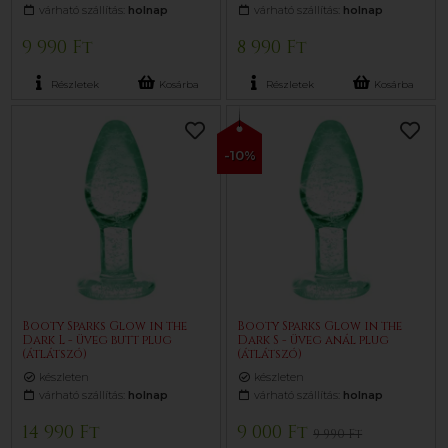
várható szállítás:
holnap
várható szállítás:
holnap
9 990 Ft
8 990 Ft
Részletek
Kosárba
Részletek
Kosárba
-10%
Booty Sparks Glow in the
Booty Sparks Glow in the
Dark L - üveg butt plug
Dark S - üveg anál plug
(átlátszó)
(átlátszó)
készleten
készleten
várható szállítás:
holnap
várható szállítás:
holnap
14 990 Ft
9 000 Ft
9 990 Ft