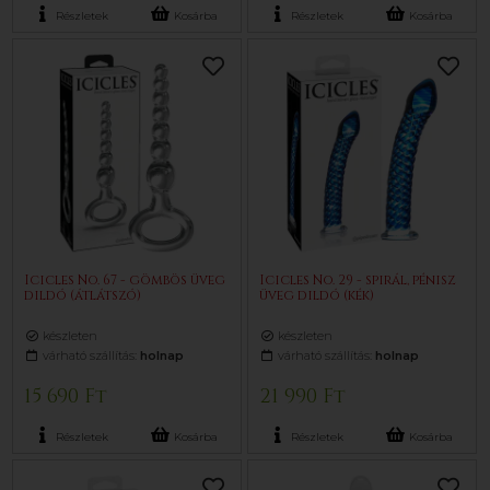
Részletek
Kosárba
Részletek
Kosárba
Icicles No. 67 - gömbös üveg
Icicles No. 29 - spirál, pénisz
dildó (átlátszó)
üveg dildó (kék)
készleten
készleten
várható szállítás:
holnap
várható szállítás:
holnap
15 690 Ft
21 990 Ft
Részletek
Kosárba
Részletek
Kosárba