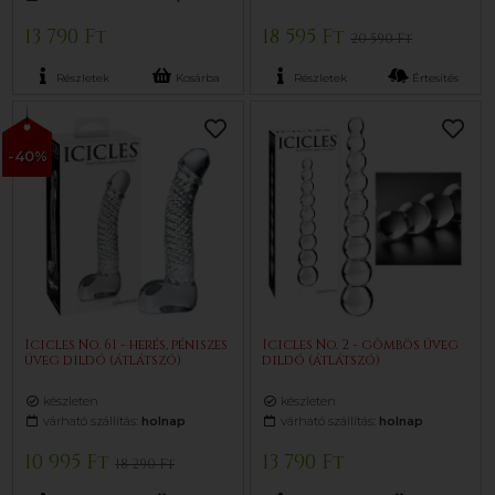
13 790 Ft
18 595 Ft
20 590 Ft
Részletek
Kosárba
Részletek
Értesítés
-40%
Icicles No. 61 - herés, péniszes
Icicles No. 2 - gömbös üveg
üveg dildó (átlátszó)
dildó (átlátszó)
készleten
készleten
várható szállítás:
holnap
várható szállítás:
holnap
10 995 Ft
13 790 Ft
18 290 Ft