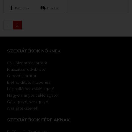
Részletek
Értesítés
1
2
SZEXJÁTÉKOK NŐKNEK
Csiklóizgatós vibrátor
Klasszikus rúdvibrátor
G-pont vibrátor
Élethű dildó, műpénisz
Léghullámos csiklóizgató
Hagyományos csiklóizgató
Gésagolyó, szexgolyó
Anál játékszerek
SZEXJÁTÉKOK FÉRFIAKNAK
FLESHLIGHT műpunci