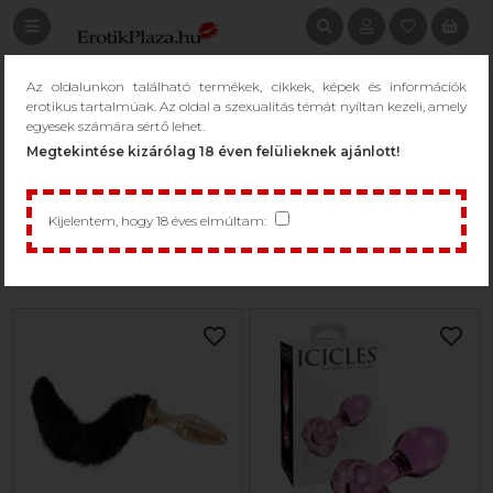
Az oldalunkon található termékek, cikkek, képek és információk
ÜVEG DILDÓ
erotikus tartalmúak. Az oldal a szexualitás témát nyíltan kezeli, amely
egyesek számára sértő lehet.
/
Dildó
/
Üveg dildó
Megtekintése kizárólag 18 éven felülieknek ajánlott!
Kijelentem, hogy 18 éves elmúltam:
1 - 49 / 56 termék
Csak raktáron...