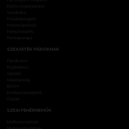
Élethű maszturbátor
Szexbaba
Prosztataizgató
Potencianövelő
Pénisznövelés
Péniszpumpa
SZEXJÁTÉK PÁROKNAK
Párvibrátor
Előjátékhoz
Síkosító
Masszázsolaj
BDSM
Erotikus társasjáték
Óvszer
SZEXI FEHÉRNEMŰK
Melltartó szettek
Mellemelő szettek