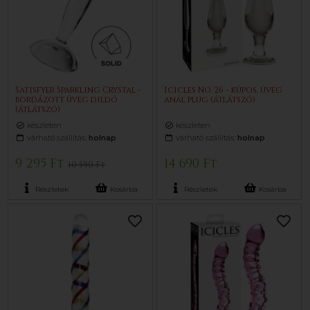
Satisfyer Sparkling Crystal -
Icicles No. 26 - kúpos, üveg
bordázott üveg dildó
anál plug (átlátszó)
(átlátszó)
készleten
készleten
várható szállítás:
holnap
várható szállítás:
holnap
9 295 Ft
14 690 Ft
10 590 Ft
Részletek
Kosárba
Részletek
Kosárba