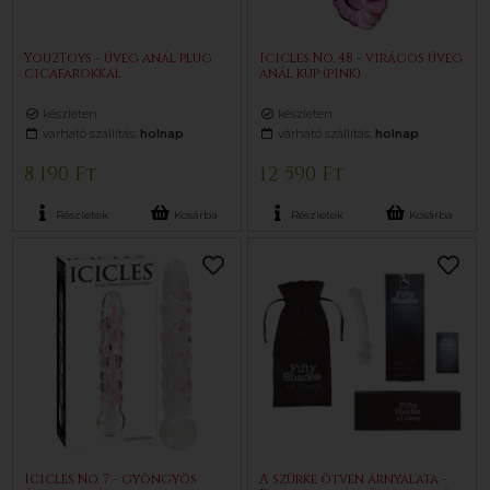
You2Toys - üveg anál plug
Icicles No. 48 - virágos üveg
cicafarokkal
anál kúp (pink)
készleten
készleten
várható szállítás:
holnap
várható szállítás:
holnap
8 190 Ft
12 590 Ft
Részletek
Kosárba
Részletek
Kosárba
Icicles No. 7 - gyöngyös
A szürke ötven árnyalata -