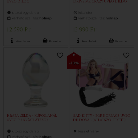
üveg dildó
Drive me crazy üveg dildó
utolsó egy darab
készleten
várható szállítás:
holnap
várható szállítás:
holnap
12 590 Ft
13 990 Ft
Részletek
Kosárba
Részletek
Kosárba
-10%
Rimba Zelda - kúpos, anál
Bad Kitty - bőr korbács üveg
üveg plug (átlátszó)
dildóval (átlátszó-fekete)
utolsó egy darab
készlethiány
várható szállítás:
holnap