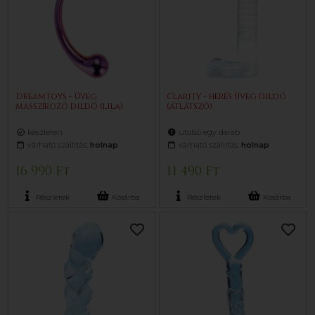
Dreamtoys - üveg
Clarity - herés üveg dildó
masszírozó dildó (lila)
(átlátszó)
készleten
utolsó egy darab
várható szállítás:
holnap
várható szállítás:
holnap
16 990 Ft
11 490 Ft
Részletek
Kosárba
Részletek
Kosárba