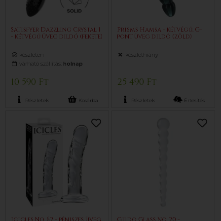
Satisfyer Dazzling Crystal 1
Prisms Hamsa - kétvégű, G-
- kétvégű üveg dildó (fekete)
pont üveg dildó (zöld)
készleten
készlethiány
várható szállítás:
holnap
10 590 Ft
25 490 Ft
Részletek
Kosárba
Részletek
Értesítés
Icicles No. 62 - péniszes üveg
Gildo Glass No. 20 -