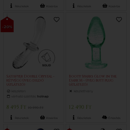
Részletek
Kosárba
Részletek
Kosárba
-20%
Satisfyer Double Crystal -
Booty Sparks Glow in the
kétvégű üveg dildó
Dark M - üveg butt plug
(átlátszó)
(átlátszó)
készleten
készlethiány
várható szállítás:
holnap
8 495 Ft
12 490 Ft
10 590 Ft
Részletek
Kosárba
Részletek
Értesítés