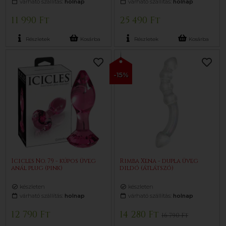
várható szállítás:
holnap
várható szállítás:
holnap
11 990 Ft
25 490 Ft
Részletek
Kosárba
Részletek
Kosárba
-15%
Icicles No. 79 - kúpos üveg
Rimba Xena - dupla üveg
anál plug (pink)
dildó (átlátszó)
készleten
készleten
várható szállítás:
holnap
várható szállítás:
holnap
12 790 Ft
14 280 Ft
16 790 Ft