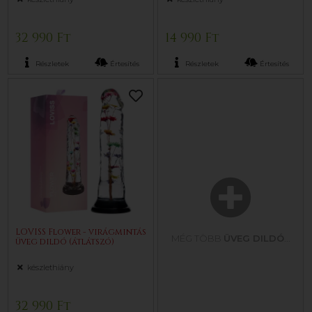
32 990 Ft
14 990 Ft
Részletek
Értesítés
Részletek
Értesítés
LOVISS Flower - virágmintás
MÉG TÖBB
ÜVEG DILDÓ
...
üveg dildó (átlátszó)
készlethiány
32 990 Ft