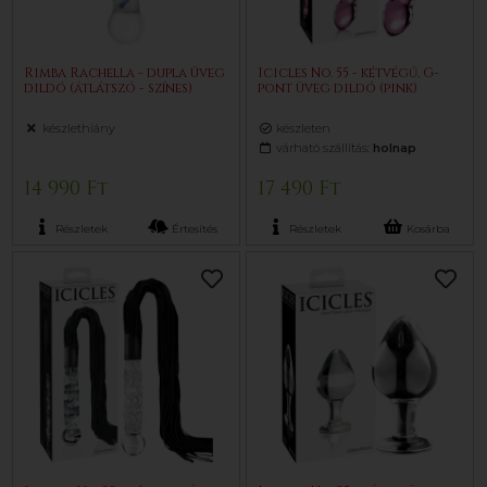
Rimba Rachella - dupla üveg
Icicles No. 55 - kétvégű, G-
dildó (átlátszó - színes)
pont üveg dildó (pink)
készlethiány
készleten
várható szállítás:
holnap
14 990 Ft
17 490 Ft
Részletek
Értesítés
Részletek
Kosárba