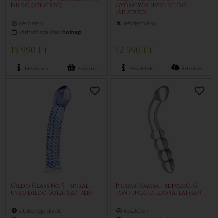
dildó (átlátszó)
gyöngyös üveg dildó
(átlátszó)
készleten
készlethiány
várható szállítás:
holnap
15 990 Ft
12 590 Ft
Részletek
Kosárba
Részletek
Értesítés
Gildo Glass No. 5 - spirál
Prisms Hamsa - kétvégű, G-
üveg dildó (átlátszó-kék)
pont üveg dildó (átlátszó)
utolsó egy darab
készleten