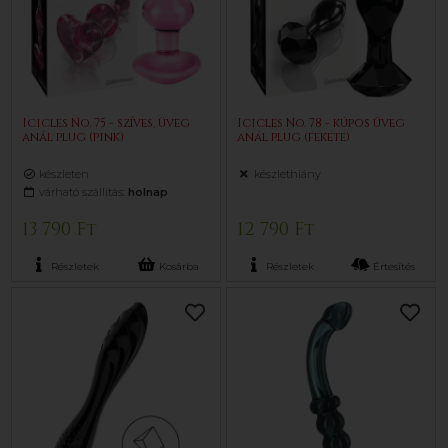
Icicles No. 75 - szíves, üveg
Icicles No. 78 - kúpos üveg
anál plug (pink)
anál plug (fekete)
készleten
készlethiány
várható szállítás:
holnap
13 790 Ft
12 790 Ft
Részletek
Kosárba
Részletek
Értesítés