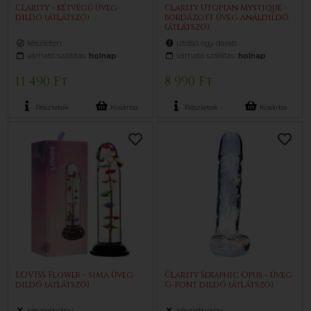
Clarity - kétvégű üveg
Clarity Utopian Mystique -
dildó (átlátszó)
bordázott üveg análdildó
(átlátszó)
készleten
utolsó egy darab
várható szállítás:
holnap
várható szállítás:
holnap
11 490 Ft
8 990 Ft
Részletek
Kosárba
Részletek
Kosárba
LOVISS Flower - sima üveg
Clarity Seraphic Opus - üveg
dildó (átlátszó)
G-pont dildó (átlátszó)
készlethiány
készlethiány