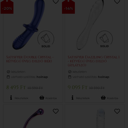
-20%
-14%
Satisfyer Double Crystal -
Satisfyer Dazzling Crystal 1
kétvégű üveg dildó (kék)
- kétvégű üveg dildó
(átlátszó)
készleten
készleten
várható szállítás:
holnap
várható szállítás:
holnap
8 495 Ft
9 095 Ft
10 590 Ft
10 590 Ft
Részletek
Kosárba
Részletek
Kosárba