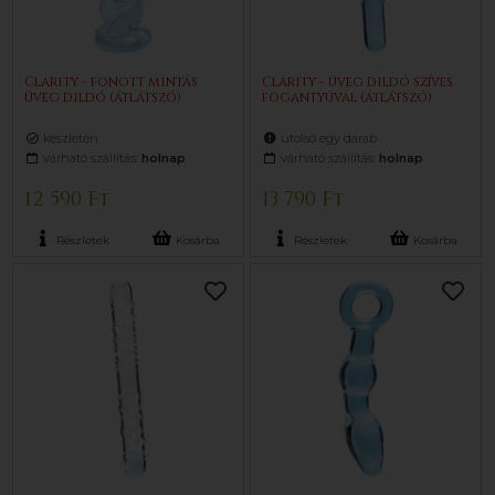
Clarity - fonott mintás
Clarity - üveg dildó szíves
üveg dildó (átlátszó)
fogantyúval (átlátszó)
készleten
utolsó egy darab
várható szállítás:
holnap
várható szállítás:
holnap
12 590 Ft
13 790 Ft
Részletek
Kosárba
Részletek
Kosárba