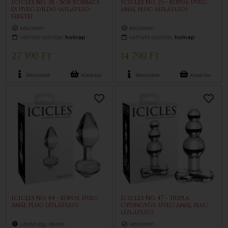
Icicles No. 38 - bőr korbács
Icicles No. 25 - kúpos, üveg
és üveg dildó (átlátszó-
anál plug (átlátszó)
fekete)
készleten
készleten
várható szállítás:
holnap
várható szállítás:
holnap
27 590 Ft
14 790 Ft
Részletek
Kosárba
Részletek
Kosárba
Icicles No. 44 - kúpos, üveg
Icicles No. 47 - tripla
anál plug (átlátszó)
gyöngyös, üveg anál plug
(átlátszó)
utolsó egy darab
készleten