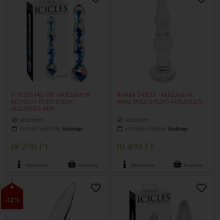
Icicles No. 08 - hullámos,
Rimba Dolly - hullámos,
kétvégű, üveg dildó
anál üveg dildó (átlátszó)
(átlátszó-kék)
készleten
készleten
várható szállítás:
holnap
várható szállítás:
holnap
18 290 Ft
10 490 Ft
Részletek
Kosárba
Részletek
Kosárba
-12%