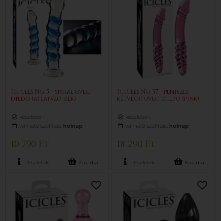
Icicles No. 5 - spirál üveg
Icicles No. 57 - péniszes
dildó (átlátszó-kék)
kétvégű üveg dildó (pink)
készleten
készleten
várható szállítás:
holnap
várható szállítás:
holnap
10 790 Ft
18 290 Ft
Részletek
Kosárba
Részletek
Kosárba