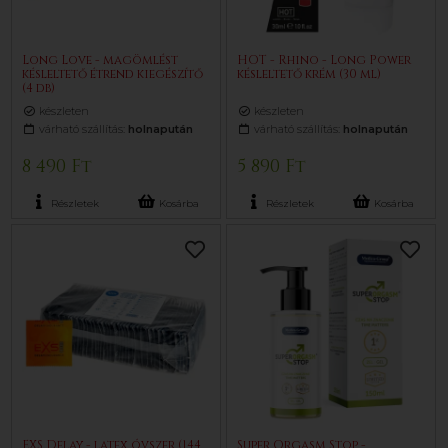
Long Love - magömlést
HOT - Rhino - Long Power
késleltető étrend kiegészítő
késleltető krém (30 ml)
(4 db)
készleten
készleten
várható szállítás:
holnapután
várható szállítás:
holnapután
8 490 Ft
5 890 Ft
Részletek
Kosárba
Részletek
Kosárba
EXS Delay - latex óvszer (144
Super Orgasm Stop -