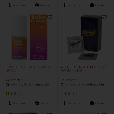
Részletek
Értesítés
Részletek
Kosárba
Love to Love - késleltető gél
Szuperhős - késleltető hatású
(30 ml)
óvszer (12 db)
készleten
készleten
várható szállítás:
holnapután
várható szállítás:
holnapután
11 190 Ft
5 490 Ft
Részletek
Kosárba
Részletek
Kosárba