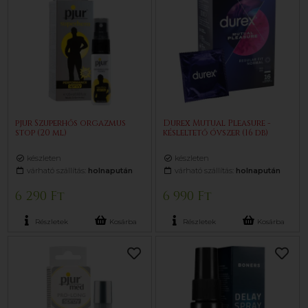
pjur Szuperhős orgazmus
Durex Mutual Pleasure -
stop (20 ml)
késleltető óvszer (16 db)
készleten
készleten
várható szállítás:
holnapután
várható szállítás:
holnapután
6 290 Ft
6 990 Ft
Részletek
Kosárba
Részletek
Kosárba