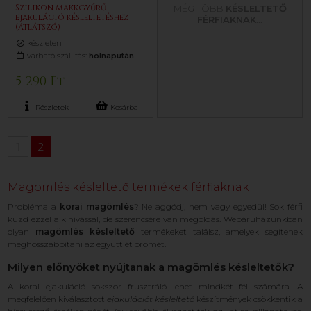
Szilikon makkgyűrű -
MÉG TÖBB
KÉSLELTETŐ
ejakuláció késleltetéshez
FÉRFIAKNAK
...
(átlátszó)
készleten
várható szállítás:
holnapután
5 290 Ft
Részletek
Kosárba
1
2
Magömlés késleltető termékek férfiaknak
Probléma a
korai magömlés
? Ne aggódj, nem vagy egyedül! Sok férfi
küzd ezzel a kihívással, de szerencsére van megoldás. Webáruházunkban
olyan
magömlés késleltető
termékeket találsz, amelyek segítenek
meghosszabbítani az együttlét örömét.
Milyen előnyöket nyújtanak a magömlés késleltetők?
A korai ejakuláció sokszor frusztráló lehet mindkét fél számára. A
megfelelően kiválasztott
ejakulációt késleltető
készítmények csökkentik a