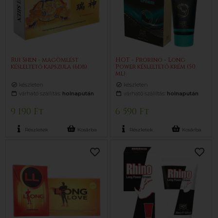
Rui Shen - magömlést
HOT - Prorino - Long
késleltető kapszula (6db)
Power késleltető krém (50
ml)
készleten
készleten
várható szállítás:
holnapután
várható szállítás:
holnapután
9 190 Ft
6 590 Ft
Részletek
Kosárba
Részletek
Kosárba