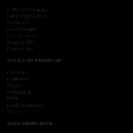
FLESHLIGHT műpunci
Élethű maszturbátor
Szexbaba
Prosztataizgató
Potencianövelő
Pénisznövelés
Péniszpumpa
SZEXJÁTÉK PÁROKNAK
Párvibrátor
Előjátékhoz
Síkosító
Masszázsolaj
BDSM
Erotikus társasjáték
Óvszer
SZEXI FEHÉRNEMŰK