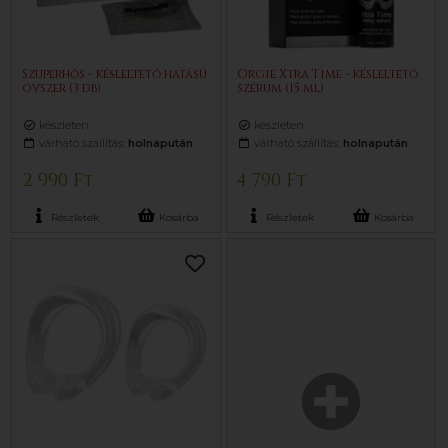
Szuperhős - késleltető hatású
Orgie Xtra Time - késleltető
óvszer (3 db)
szérum (15 ml)
készleten
készleten
várható szállítás:
holnapután
várható szállítás:
holnapután
2 990 Ft
4 790 Ft
Részletek
Kosárba
Részletek
Kosárba