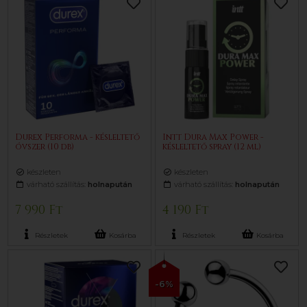
Durex Performa - késleltető
Intt Dura Max Power -
óvszer (10 db)
késleltető spray (12 ml)
készleten
készleten
várható szállítás:
holnapután
várható szállítás:
holnapután
7 990 Ft
4 190 Ft
Részletek
Kosárba
Részletek
Kosárba
-6%