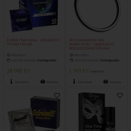
Durex Performa - késleltető
Rozsdamentes fém
óvszer (40 db)
makkgyűrű - ejakuláció
késleltetéshez (28 mm)
készleten
készleten
várható szállítás:
holnapután
várható szállítás:
holnapután
28 990 Ft
1 595 Ft
1 690 Ft
Részletek
Kosárba
Részletek
Kosárba