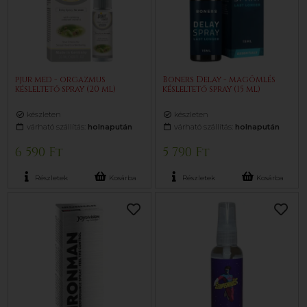
pjur med - orgazmus
Boners Delay - magömlés
késleltető spray (20 ml)
késleltető spray (15 ml)
készleten
készleten
várható szállítás:
holnapután
várható szállítás:
holnapután
6 590 Ft
5 790 Ft
Részletek
Kosárba
Részletek
Kosárba