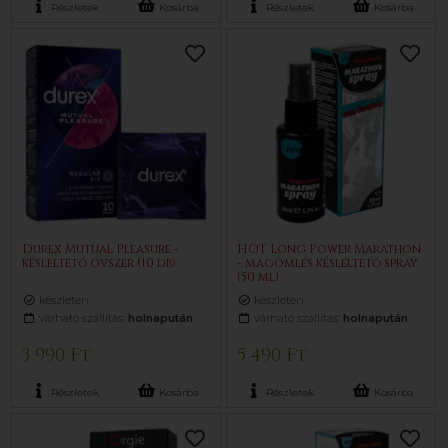
Részletek
Kosárba
Részletek
Kosárba
Durex Mutual Pleasure -
HOT Long Power Marathon
késleltető óvszer (10 db)
- magömlés késleltető spray
(50 ml)
készleten
készleten
várható szállítás:
holnapután
várható szállítás:
holnapután
3 990 Ft
5 490 Ft
Részletek
Kosárba
Részletek
Kosárba