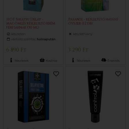
HOT Shiatsu Delay -
Pasante - késleltető hatású
magömlés késleltető krém
óvszer (12 db)
férfiaknak (30 ml)
készleten
készlethiány
várható szállítás:
holnapután
6 890 Ft
3 290 Ft
Részletek
Kosárba
Részletek
Értesítés