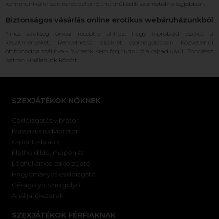
kommunikálni partnereddel arról, mi működik számotokra legjobban.
Biztonságos vásárlás online erotikus webáruházunkból
Nincs szükség orvosi receptre ahhoz, hogy kipróbáld ezeket a
készítményeket. Rendelhetsz diszkrét csomagolásban közvetlenül
otthonodba szállítva – így senki sem fog tudni róla rajtad kívül! Böngéssz
bátran kínálatunk között!
SZEXJÁTÉKOK NŐKNEK
Csiklóizgatós vibrátor
Klasszikus rúdvibrátor
G-pont vibrátor
Élethű dildó, műpénisz
Léghullámos csiklóizgató
Hagyományos csiklóizgató
Gésagolyó, szexgolyó
Anál játékszerek
SZEXJÁTÉKOK FÉRFIAKNAK