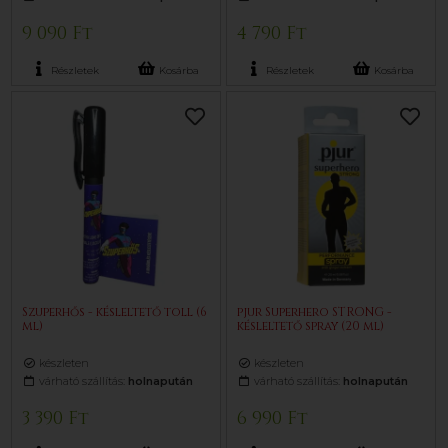
9 090 Ft
4 790 Ft
Részletek
Kosárba
Részletek
Kosárba
Szuperhős - késleltető toll (6
pjur Superhero STRONG -
ml)
késleltető spray (20 ml)
készleten
készleten
várható szállítás:
holnapután
várható szállítás:
holnapután
3 390 Ft
6 990 Ft