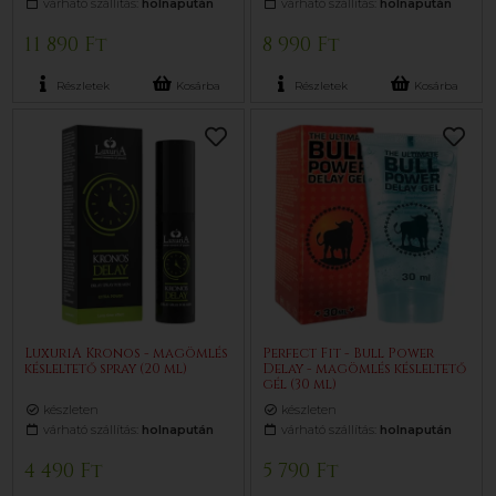
várható szállítás:
holnapután
várható szállítás:
holnapután
11 890 Ft
8 990 Ft
Részletek
Kosárba
Részletek
Kosárba
LuxuriA Kronos - magömlés
Perfect Fit - Bull Power
késleltető spray (20 ml)
Delay - magömlés késleltető
gél (30 ml)
készleten
készleten
várható szállítás:
holnapután
várható szállítás:
holnapután
4 490 Ft
5 790 Ft