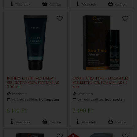
Részletek
Kosárba
Részletek
Kosárba
Boners Essentials Delay -
Orgie Xtra Time - magömlés
késleltető krém férfiaknak
késleltető gél férfiaknak (15
(100 ml)
ml)
készleten
készleten
várható szállítás:
holnapután
várható szállítás:
holnapután
6 190 Ft
7 490 Ft
Részletek
Kosárba
Részletek
Kosárba