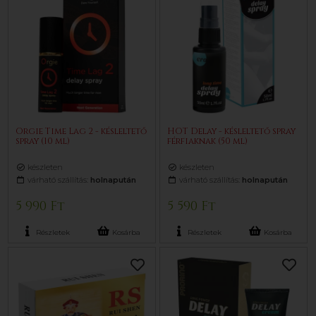
Orgie Time Lag 2 - késleltető
HOT Delay - késleltető spray
spray (10 ml)
férfiaknak (50 ml)
készleten
készleten
várható szállítás:
holnapután
várható szállítás:
holnapután
5 990 Ft
5 590 Ft
Részletek
Kosárba
Részletek
Kosárba