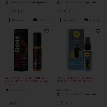
várható szállítás:
holnapután
várható szállítás:
holnapután
11 190 Ft
9 990 Ft
Részletek
Kosárba
Részletek
Kosárba
MrPotencia Delay Shield -
pjur Superhero Ultimata -
magömlést késleltető olaj
késleltető spray (20 ml)
(10 ml)
készlethiány
készleten
várható szállítás:
holnapután
11 490 Ft
7 790 Ft