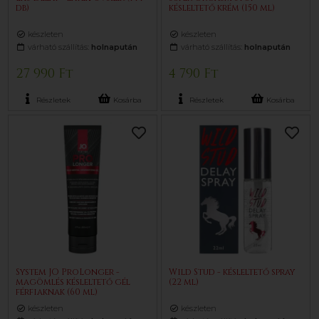
db)
késleltető krém (150 ml)
készleten
készleten
várható szállítás:
holnapután
várható szállítás:
holnapután
27 990 Ft
4 790 Ft
Részletek
Kosárba
Részletek
Kosárba
System JO ProLonger -
Wild Stud - késleltető spray
magömlés késleltető gél
(22 ml)
férfiaknak (60 ml)
készleten
készleten