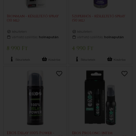
Ironman - késleltető spray
Szuperhős - késleltető spray
(30 ml)
(50 ml)
készleten
készleten
várható szállítás:
holnapután
várható szállítás:
holnapután
8 990 Ft
4 990 Ft
Részletek
Kosárba
Részletek
Kosárba
EROS Delay 100% Power -
Eros ProLong intim