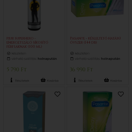
pjur superhero -
Pasante - késleltető hatású
energetizáló síkosító
óvszer (144 db)
férfiaknak (100 ml)
készleten
készleten
várható szállítás:
holnapután
várható szállítás:
holnapután
5 790 Ft
36 990 Ft
Részletek
Kosárba
Részletek
Kosárba