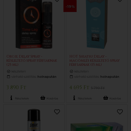
-19%
Orgie Delay Spray -
HOT Shiatsu Delay -
késleltető spray férfiaknak
magömlés késleltető spray
(25 ml)
férfiaknak (15 ml)
készleten
készleten
várható szállítás:
holnapután
várható szállítás:
holnapután
3 890 Ft
4 695 Ft
5 790 Ft
Részletek
Kosárba
Részletek
Kosárba