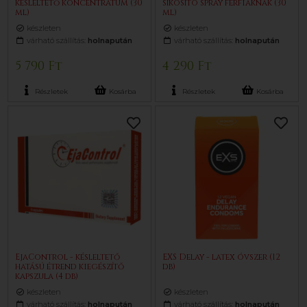
késleltető koncentrátum (30
síkosító spray férfiaknak (30
ml)
ml)
készleten
készleten
várható szállítás:
holnapután
várható szállítás:
holnapután
5 790 Ft
4 290 Ft
Részletek
Kosárba
Részletek
Kosárba
EjaControl - késleltető
EXS Delay - latex óvszer (12
hatású étrend kiegészítő
db)
kapszula (4 db)
készleten
készleten
várható szállítás:
holnapután
várható szállítás:
holnapután