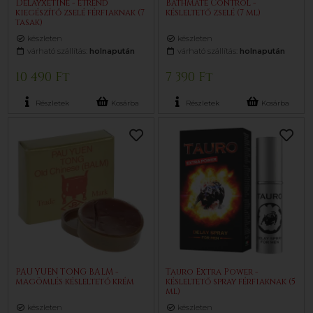
Delayxetine - étrend
Bathmate Control -
kiegészítő zselé férfiaknak (7
késleltető zselé (7 ml)
tasak)
készleten
készleten
várható szállítás:
holnapután
várható szállítás:
holnapután
10 490 Ft
7 390 Ft
Részletek
Kosárba
Részletek
Kosárba
PAU YUEN TONG BALM -
Tauro Extra Power -
magömlés késleltető krém
késleltető spray férfiaknak (5
ml)
készleten
készleten