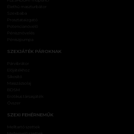
FLESHLIGHT műpunci
Élethű maszturbátor
Szexbaba
Prosztataizgató
Potencianövelő
Pénisznövelés
Péniszpumpa
SZEXJÁTÉK PÁROKNAK
Párvibrátor
Előjátékhoz
Síkosító
Masszázsolaj
BDSM
Erotikus társasjáték
Óvszer
SZEXI FEHÉRNEMŰK
Melltartó szettek
Mellemelő szettek