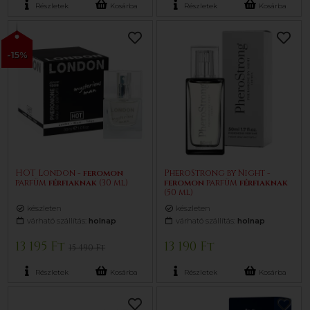
Részletek
Kosárba
Részletek
Kosárba
-15%
HOT London -
feromon
PheroStrong by Night -
parfüm
férfiaknak
(30 ml)
feromon
parfüm
férfiaknak
(50 ml)
készleten
készleten
várható szállítás:
holnap
várható szállítás:
holnap
13 195 Ft
13 190 Ft
15 490 Ft
Részletek
Kosárba
Részletek
Kosárba