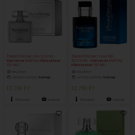
PheroStrong Exclusive -
PheroStrong Limited
feromon
parfüm
férfiaknak
Edition -
feromon
parfüm
(50 ml)
férfiaknak
(50 ml)
készleten
készleten
várható szállítás:
holnap
várható szállítás:
holnap
12 790 Ft
12 790 Ft
Részletek
Kosárba
Részletek
Kosárba