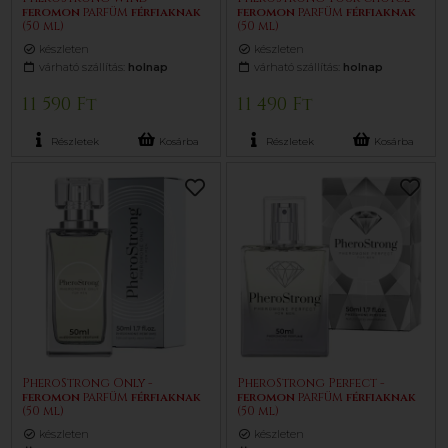
feromon
parfüm
férfiaknak
feromon
parfüm
férfiaknak
(50 ml)
(50 ml)
készleten
készleten
várható szállítás:
holnap
várható szállítás:
holnap
11 590 Ft
11 490 Ft
Részletek
Kosárba
Részletek
Kosárba
PheroStrong Only -
PheroStrong Perfect -
feromon
parfüm
férfiaknak
feromon
parfüm
férfiaknak
(50 ml)
(50 ml)
készleten
készleten