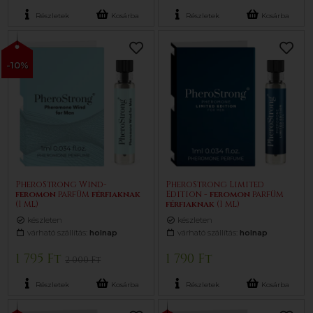
Részletek
Kosárba
Részletek
Kosárba
-10%
PheroStrong Wind-
PheroStrong Limited
feromon
parfüm
férfiaknak
Edition -
feromon
parfüm
(1 ml)
férfiaknak
(1 ml)
készleten
készleten
várható szállítás:
holnap
várható szállítás:
holnap
1 795 Ft
1 790 Ft
2 000 Ft
Részletek
Kosárba
Részletek
Kosárba