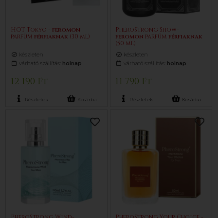
HOT Tokyo -
feromon
PheroStrong Show-
parfüm
férfiaknak
(30 ml)
feromon
parfüm
férfiaknak
(50 ml)
készleten
készleten
várható szállítás:
holnap
várható szállítás:
holnap
12 190 Ft
11 790 Ft
Részletek
Kosárba
Részletek
Kosárba
PheroStrong Wind-
PheroStrong Your Choice -