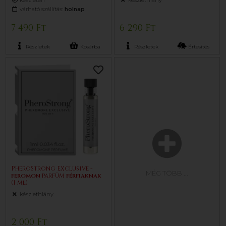
készleten
készlethiány
várható szállítás:
holnap
7 490 Ft
6 290 Ft
Részletek
Kosárba
Részletek
Értesítés
PheroStrong Exclusive -
MÉG TÖBB
...
feromon
parfüm
férfiaknak
(1 ml)
készlethiány
2 000 Ft