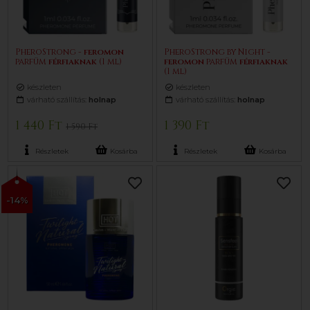
PheroStrong -
feromon
PheroStrong by Night -
parfüm
férfiaknak
(1 ml)
feromon
parfüm
férfiaknak
(1 ml)
készleten
készleten
várható szállítás:
holnap
várható szállítás:
holnap
1 440 Ft
1 390 Ft
1 590 Ft
Részletek
Kosárba
Részletek
Kosárba
-14%