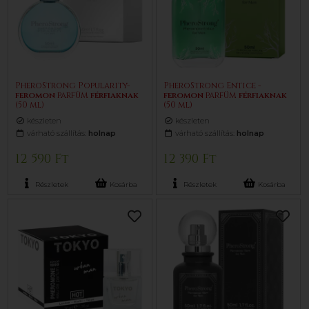
PheroStrong Popularity-
PheroStrong Entice -
feromon
parfüm
férfiaknak
feromon
parfüm
férfiaknak
(50 ml)
(50 ml)
készleten
készleten
várható szállítás:
holnap
várható szállítás:
holnap
12 590 Ft
12 390 Ft
Részletek
Kosárba
Részletek
Kosárba