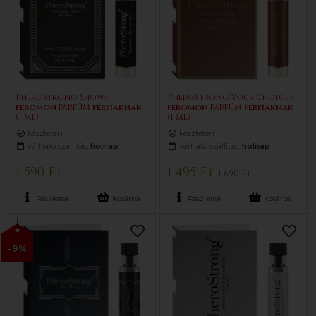
PheroStrong Show-
PheroStrong Your Choice -
feromon
parfüm
férfiaknak
feromon
parfüm
férfiaknak
(1 ml)
(1 ml)
készleten
készleten
várható szállítás:
holnap
várható szállítás:
holnap
1 590 Ft
1 495 Ft
1 690 Ft
Részletek
Kosárba
Részletek
Kosárba
-9%