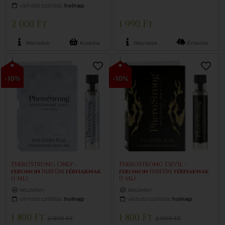
várható szállítás:
holnap
2 000 Ft
1 990 Ft
Részletek
Kosárba
Részletek
Értesítés
-10%
-10%
PheroStrong Only -
PheroStrong Devil -
feromon
parfüm
férfiaknak
feromon
parfüm
férfiaknak
(1 ml)
(1 ml)
készleten
készleten
várható szállítás:
holnap
várható szállítás:
holnap
1 800 Ft
1 800 Ft
2 000 Ft
2 000 Ft