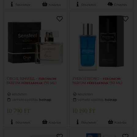
Részletek
Kosárba
Részletek
Értesítés
Orgie Sensfeel -
feromon
PheroStrong -
feromon
parfüm
férfiaknak
(50 ml)
parfüm
férfiaknak
(50 ml)
készleten
készleten
várható szállítás:
holnap
várható szállítás:
holnap
10 790 Ft
10 190 Ft
Részletek
Kosárba
Részletek
Kosárba