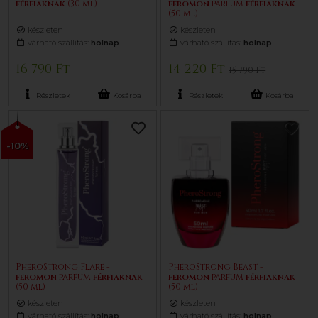
férfiaknak
(30 ml)
feromon
parfüm
férfiaknak
(50 ml)
készleten
készleten
várható szállítás:
holnap
várható szállítás:
holnap
16 790 Ft
14 220 Ft
15 790 Ft
Részletek
Kosárba
Részletek
Kosárba
-10%
PheroStrong Flare -
PheroStrong Beast -
feromon
parfüm
férfiaknak
feromon
parfüm
férfiaknak
(50 ml)
(50 ml)
készleten
készleten
várható szállítás:
holnap
várható szállítás:
holnap