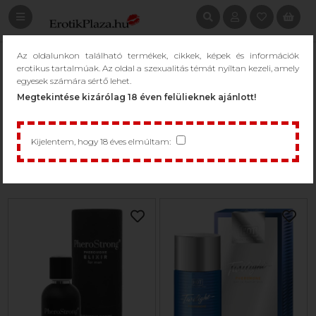
Az oldalunkon található termékek, cikkek, képek és információk
KERESÉS: FEROMON FÉRFIAKNAK
erotikus tartalmúak. Az oldal a szexualitás témát nyíltan kezeli, amely
egyesek számára sértő lehet.
/
Keresés: Feromon férfiaknak
Megtekintése kizárólag 18 éven felülieknek ajánlott!
Kijelentem, hogy 18 éves elmúltam:
1 - 49 / 55 termék
Csak raktáron...