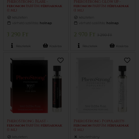
PheroStrong Flare -
PheroStrong Glow up -
feromon
parfüm
férfiaknak
feromon
parfüm
férfiaknak
(1 ml)
(1 ml)
készleten
készleten
várható szállítás:
holnap
várható szállítás:
holnap
3 290 Ft
2 970 Ft
3 290 Ft
Részletek
Kosárba
Részletek
Kosárba
PheroStrong Beast -
PheroStrong Popularity-
feromon
parfüm
férfiaknak
feromon
parfüm
férfiaknak
(1 ml)
(1 ml)
készleten
készlethiány