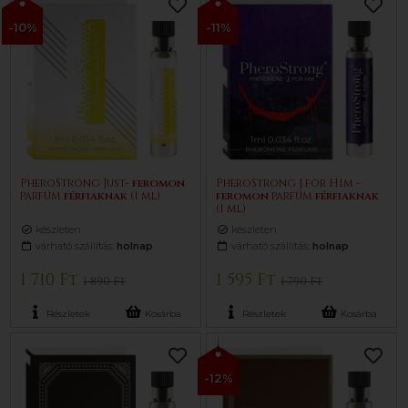
-10%
-11%
PheroStrong Just-
feromon
PheroStrong J for Him -
parfüm
férfiaknak
(1 ml)
feromon
parfüm
férfiaknak
(1 ml)
készleten
készleten
várható szállítás:
holnap
várható szállítás:
holnap
1 710 Ft
1 595 Ft
1 890 Ft
1 790 Ft
Részletek
Kosárba
Részletek
Kosárba
-12%