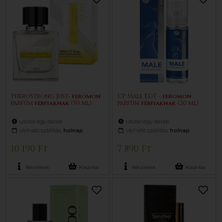
PheroStrong Just-
feromon
CP Male EDT -
feromon
parfüm
férfiaknak
(50 ml)
parfüm
férfiaknak
(20 ml)
utolsó egy darab
utolsó egy darab
várható szállítás:
holnap
várható szállítás:
holnap
10 190 Ft
7 890 Ft
Részletek
Kosárba
Részletek
Kosárba