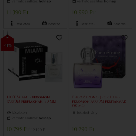
várható szállítás:
holnap
várható szállítás:
holnap
11 390 Ft
10 990 Ft
Részletek
Kosárba
Részletek
Kosárba
-11%
HOT Miami -
feromon
PheroStrong J for Him -
parfüm
férfiaknak
(30 ml)
feromon
parfüm
férfiaknak
(50 ml)
készleten
készlethiány
várható szállítás:
holnap
10 795 Ft
10 790 Ft
12 190 Ft