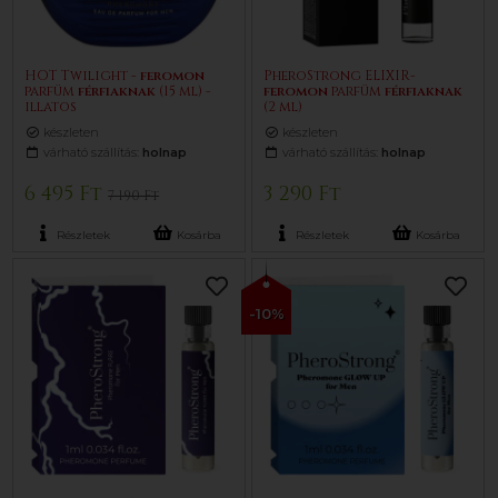
HOT Twilight -
feromon
PheroStrong ELIXIR-
parfüm
férfiaknak
(15 ml) -
feromon
parfüm
férfiaknak
illatos
(2 ml)
készleten
készleten
várható szállítás:
holnap
várható szállítás:
holnap
6 495 Ft
3 290 Ft
7 190 Ft
Részletek
Kosárba
Részletek
Kosárba
-10%