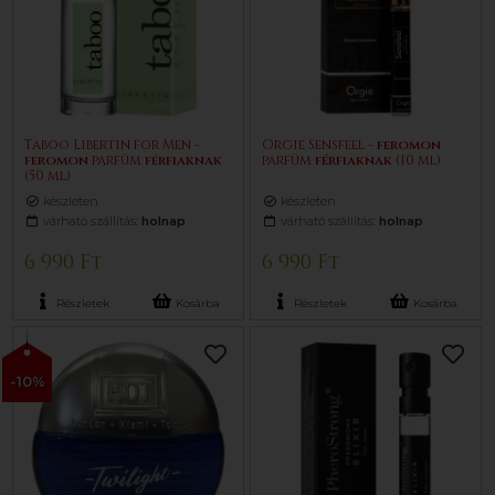
Taboo Libertin for Men -
Orgie Sensfeel -
feromon
feromon
parfüm
férfiaknak
parfüm
férfiaknak
(10 ml)
(50 ml)
készleten
készleten
várható szállítás:
holnap
várható szállítás:
holnap
6 990 Ft
6 990 Ft
Részletek
Kosárba
Részletek
Kosárba
-10%