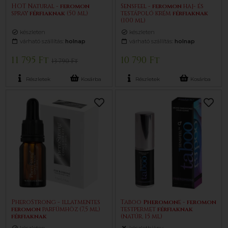
HOT Natural -
feromon
Sensfeel -
feromon
haj- és
spray
férfiaknak
(50 ml)
testápoló krém
férfiaknak
(100 ml)
készleten
készleten
várható szállítás:
holnap
várható szállítás:
holnap
11 795 Ft
10 790 Ft
13 790 Ft
Részletek
Kosárba
Részletek
Kosárba
PheroStrong - illatmentes
Taboo
Pheromon
e -
feromon
feromon
parfümhöz (7,5 ml)
testpermet
férfiaknak
férfiaknak
(natúr, 15 ml)