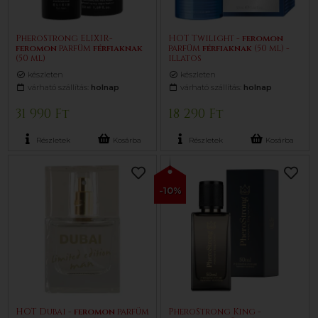
PheroStrong ELIXIR-
HOT Twilight -
feromon
feromon
parfüm
férfiaknak
parfüm
férfiaknak
(50 ml) -
(50 ml)
illatos
készleten
készleten
várható szállítás:
holnap
várható szállítás:
holnap
31 990 Ft
18 290 Ft
Részletek
Kosárba
Részletek
Kosárba
-10%
HOT Dubai -
feromon
parfüm
PheroStrong King -