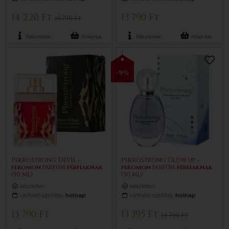
14 220 Ft
13 790 Ft
15 790 Ft
Részletek
Kosárba
Részletek
Kosárba
-9%
PheroStrong Devil -
PheroStrong Glow up -
feromon
parfüm
férfiaknak
feromon
parfüm
férfiaknak
(50 ml)
(50 ml)
készleten
készleten
várható szállítás:
holnap
várható szállítás:
holnap
13 790 Ft
13 395 Ft
14 790 Ft