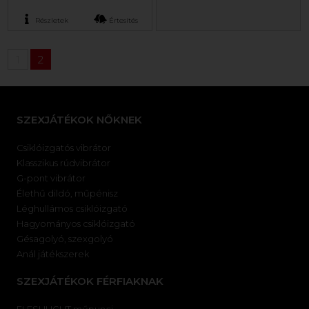
Részletek
Értesítés
1
2
SZEXJÁTÉKOK NŐKNEK
Csiklóizgatós vibrátor
Klasszikus rúdvibrátor
G-pont vibrátor
Élethű dildó, műpénisz
Léghullámos csiklóizgató
Hagyományos csiklóizgató
Gésagolyó, szexgolyó
Anál játékszerek
SZEXJÁTÉKOK FÉRFIAKNAK