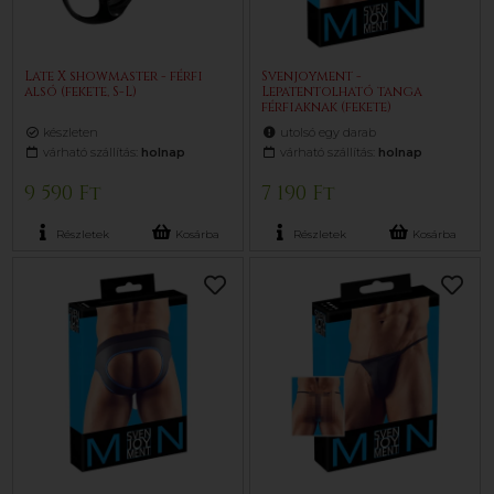
Late X showmaster - férfi
Svenjoyment -
alsó (fekete, S-L)
Lepatentolható tanga
férfiaknak (fekete)
készleten
utolsó egy darab
várható szállítás:
holnap
várható szállítás:
holnap
9 590 Ft
7 190 Ft
Részletek
Kosárba
Részletek
Kosárba