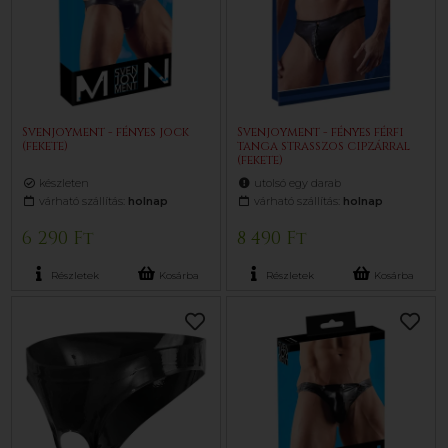
Svenjoyment - fényes jock
Svenjoyment - fényes férfi
(fekete)
tanga strasszos cipzárral
(fekete)
készleten
utolsó egy darab
várható szállítás:
holnap
várható szállítás:
holnap
6 290 Ft
8 490 Ft
Részletek
Kosárba
Részletek
Kosárba