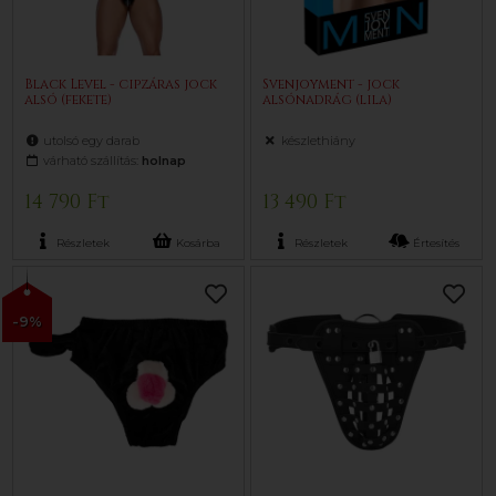
Black Level - cipzáras jock
Svenjoyment - jock
alsó (fekete)
alsónadrág (lila)
utolsó egy darab
készlethiány
várható szállítás:
holnap
14 790 Ft
13 490 Ft
Részletek
Kosárba
Részletek
Értesítés
-9%