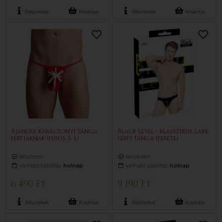
Részletek
Kosárba
Részletek
Kosárba
Ajándék karácsonyi tanga
Black Level - klasszikus, lakk
férfiaknak (piros, S-L)
férfi tanga (fekete)
készleten
készleten
várható szállítás:
holnap
várható szállítás:
holnap
6 490 Ft
9 190 Ft
Részletek
Kosárba
Részletek
Kosárba