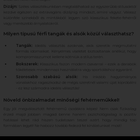
Dizájn:
Széles választékunkban megtalálhatod az egyszerűbb stílusoktól
kezdve egészen az extravagáns dizájnig mindazt, amire vágysz. Válassz
különféle színekből és mintákból: legyen szó klasszikus fekete-fehérről
vagy merészebb árnyalatokról.
Milyen típusú férfi tangák és alsók közül választhatsz?
Tangák:
Ideális választás azoknak, akik szeretik megmutatni
formás idomaikat. Kényelmes viseletet biztosítanak anélkül, hogy
kompromisszumot kellene kötniük a stílus terén.
Bokszerek:
Klasszikus fazon modern csavarral – ezek a darabok
tökéletesek mindennapi használatra vagy sportoláshoz egyaránt.
Szorosabb szabású alsók:
Ha inkább hagyományos
vonalakhoz ragaszkodsz de mégis szeretnél valami újat kipróbálni
- ez lesz számodra ideális választás!
Növeld önbizalmadat minőségi fehérneműkkel!
Egy jól megválasztott fehérnemű csodákra képes! Nem csak fizikailag
érzed majd jobban magad benne hanem pszichológiailag is pozitív
hatással lehet rád hiszen tudatosan teszel azért hogy mindig top
formában legyél! Ne habozz tovább fedezd fel kínálatunkat most!