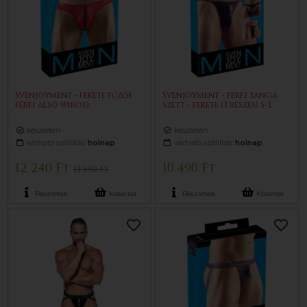
Svenjoyment - fekete fűzős
Svenjoyment - férfi tanga
férfi alsó (piros)
szett - fekete (3 részes) S-L
készleten
készleten
várható szállítás:
holnap
várható szállítás:
holnap
12 240 Ft
10 490 Ft
13 590 Ft
Részletek
Kosárba
Részletek
Kosárba