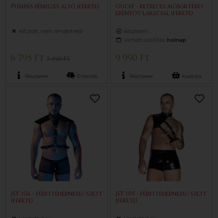
Pumpás péniszes alsó (fekete)
Ouch! - ketreces műbőr férfi
erényöv lakattal (fekete)
kifutott, nem rendelhető
készleten
várható szállítás:
holnap
6 795 Ft
9 990 Ft
7 490 Ft
Részletek
Értesítés
Részletek
Kosárba
JSY 106 - férfi fehérnemű szett
JSY 105 - férfi fehérnemű szett
(fekete)
(fekete)