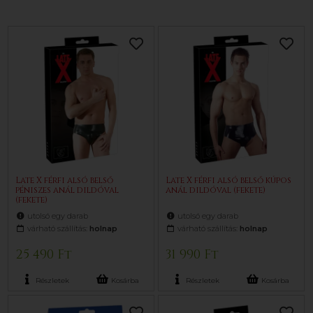
Late X férfi alsó belső
Late X férfi alsó belső kúpos
péniszes anál dildóval
anál dildóval (fekete)
(fekete)
utolsó egy darab
utolsó egy darab
várható szállítás:
holnap
várható szállítás:
holnap
25 490 Ft
31 990 Ft
Részletek
Kosárba
Részletek
Kosárba