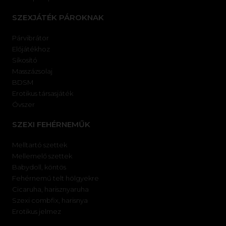
SZEXJÁTÉK PÁROKNAK
Párvibrátor
Előjátékhoz
Síkosító
Masszázsolaj
BDSM
Erotikus társasjáték
Óvszer
SZEXI FEHÉRNEMŰK
Melltartó szettek
Mellemelő szettek
Babydoll, köntös
Fehérnemű telt hölgyekre
Cicaruha, harisznyaruha
Szexi combfix, harisnya
Erotikus jelmez