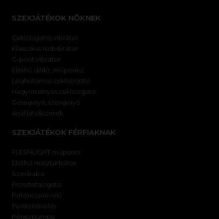
SZEXJÁTÉKOK NŐKNEK
Csiklóizgatós vibrátor
Klasszikus rúdvibrátor
G-pont vibrátor
Élethű dildó, műpénisz
Léghullámos csiklóizgató
Hagyományos csiklóizgató
Gésagolyó, szexgolyó
Anál játékszerek
SZEXJÁTÉKOK FÉRFIAKNAK
FLESHLIGHT műpunci
Élethű maszturbátor
Szexbaba
Prosztataizgató
Potencianövelő
Pénisznövelés
Péniszpumpa