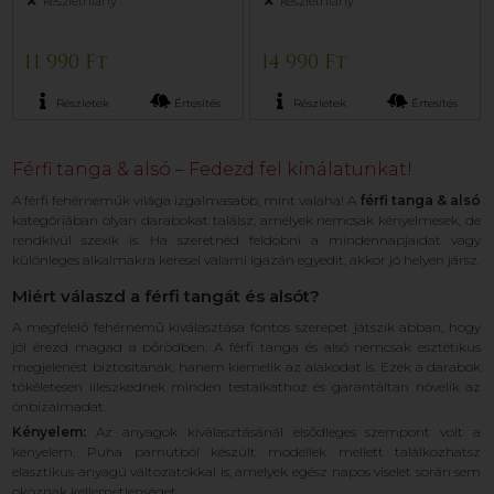
készlethiány
készlethiány
11 990 Ft
14 990 Ft
Részletek
Értesítés
Részletek
Értesítés
Férfi tanga & alsó – Fedezd fel kínálatunkat!
A férfi fehérneműk világa izgalmasabb, mint valaha! A
férfi tanga & alsó
kategóriában olyan darabokat találsz, amelyek nemcsak kényelmesek, de
rendkívül szexik is. Ha szeretnéd feldobni a mindennapjaidat vagy
különleges alkalmakra keresel valami igazán egyedit, akkor jó helyen jársz.
Miért válaszd a férfi tangát és alsót?
A megfelelő fehérnemű kiválasztása fontos szerepet játszik abban, hogy
jól érezd magad a bőrödben. A férfi tanga és alsó nemcsak esztétikus
megjelenést biztosítanak, hanem kiemelik az alakodat is. Ezek a darabok
tökéletesen illeszkednek minden testalkathoz és garantáltan növelik az
önbizalmadat.
Kényelem:
Az anyagok kiválasztásánál elsődleges szempont volt a
kényelem. Puha pamutból készült modellek mellett találkozhatsz
elasztikus anyagú változatokkal is, amelyek egész napos viselet során sem
okoznak kellemetlenséget.