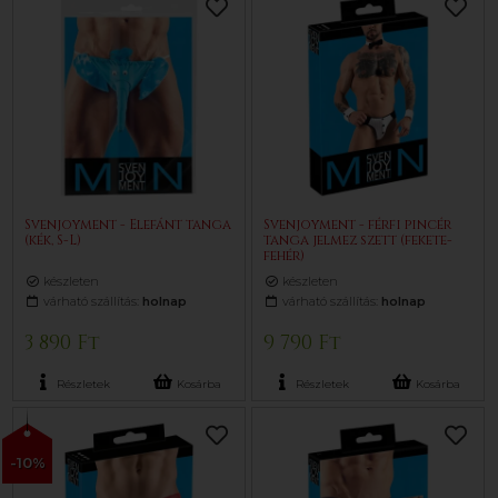
Svenjoyment - Elefánt tanga
Svenjoyment - férfi pincér
(kék, S-L)
tanga jelmez szett (fekete-
fehér)
készleten
készleten
várható szállítás:
holnap
várható szállítás:
holnap
3 890 Ft
9 790 Ft
Részletek
Kosárba
Részletek
Kosárba
-10%