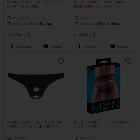
Svenjoyment - nyitott jock
Svenjoyment - Minitanga
alsó (fekete-kék)
férfiaknak (fekete)
készleten
készleten
várható szállítás:
holnap
várható szállítás:
holnap
10 190 Ft
6 490 Ft
Részletek
Kosárba
Részletek
Kosárba
Svenjoyment - Showmaster
Svenjoyment - nyitott jock
tanga férfiaknak (fekete)
alsó (fekete)
készleten
készleten