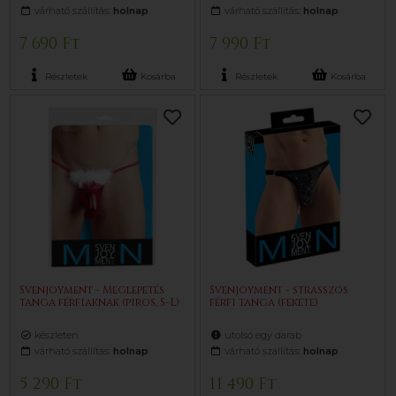
várható szállítás:
holnap
várható szállítás:
holnap
7 690 Ft
7 990 Ft
Részletek
Kosárba
Részletek
Kosárba
Svenjoyment - Meglepetés
Svenjoyment - strasszos
tanga férfiaknak (piros, S-L)
férfi tanga (fekete)
készleten
utolsó egy darab
várható szállítás:
holnap
várható szállítás:
holnap
5 290 Ft
11 490 Ft