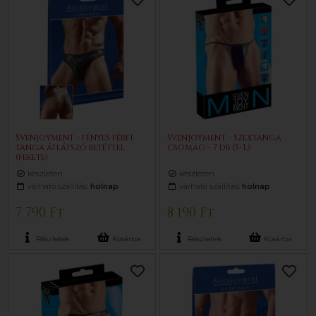
Svenjoyment - fényes férfi
Svenjoyment - Szextanga
tanga átlátszó betéttel
csomag - 7 db (S-L)
(fekete)
készleten
készleten
várható szállítás:
holnap
várható szállítás:
holnap
7 790 Ft
8 190 Ft
Részletek
Kosárba
Részletek
Kosárba