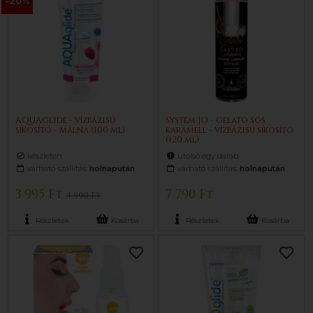
-20%
AQUAglide - vízbázisú
System JO - Gelato sós
síkosító - málna (100 ml)
karamell - vízbázisú síkosító
(120 ml)
készleten
utolsó egy darab
várható szállítás:
holnapután
várható szállítás:
holnapután
3 995 Ft
7 790 Ft
4 990 Ft
Részletek
Kosárba
Részletek
Kosárba