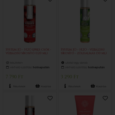
System JO - H2O epres csók -
System JO - H2O - vízbázisú
vízbázisú síkosító (120 ml)
síkosító - zöldalmás (30 ml)
készleten
utolsó egy darab
várható szállítás:
holnapután
várható szállítás:
holnapután
7 790 Ft
3 290 Ft
Részletek
Kosárba
Részletek
Kosárba