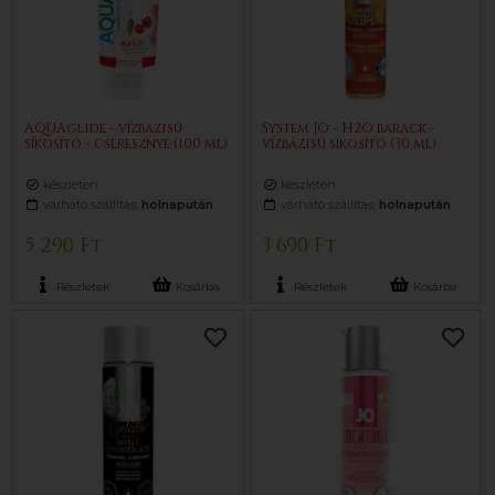
AQUAglide - vízbázisú
System JO - H2O barack -
síkosító - cseresznye (100 ml)
vízbázisú síkosító (30 ml)
készleten
készleten
várható szállítás:
holnapután
várható szállítás:
holnapután
5 290 Ft
3 690 Ft
Részletek
Kosárba
Részletek
Kosárba