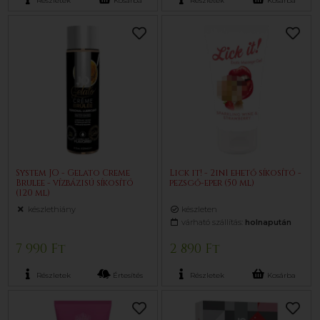
Részletek
Kosárba
Részletek
Kosárba
System JO - Gelato Creme
Lick it! - 2in1 ehető síkosító -
Brulee - vízbázisú síkosító
pezsgő-eper (50 ml)
(120 ml)
készlethiány
készleten
várható szállítás:
holnapután
7 990 Ft
2 890 Ft
Részletek
Értesítés
Részletek
Kosárba