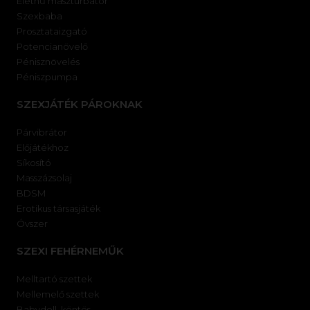
Élethű maszturbátor
Szexbaba
Prosztataizgató
Potencianövelő
Pénisznövelés
Péniszpumpa
SZEXJÁTÉK PÁROKNAK
Párvibrátor
Előjátékhoz
Síkosító
Masszázsolaj
BDSM
Erotikus társasjáték
Óvszer
SZEXI FEHÉRNEMŰK
Melltartó szettek
Mellemelő szettek
Babydoll, köntös