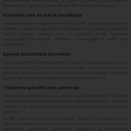
kényeztetheted ízlelőbimbóidat is. Ezek a termékek biztonságosan
fogyaszthatók, így bátran használhatod őket orális játékok során is.
Különféle ízek és illatok kavalkádja
A választékunkban megtalálható ehető síkosítók számos izgalmas ízben
érhetők el. Legyen szó gyümölcsös frissességről vagy csábító csokoládéról,
nálunk biztosan rátalálsz arra az aromára, amely leginkább
megmozgatja fantáziádat. Próbáld ki mindegyiket és találd meg
kedvencedet!
Egyedi összetételű termékek
Minden egyes ehető síkosító gondosan válogatott alapanyagokból készül
annak érdekében, hogy ne csak kellemes legyen használni őket, hanem
bőrbarát tulajdonságokkal is rendelkezzenek. A természetes összetevők
garantálják a biztonságot és kényelmet minden alkalommal.
Tökéletes ajándék ötlet pároknak
Szeretnéd meglepetésként adni valami igazán különlegeset? Az ehető
síkosító remek választás lehet évfordulóra vagy Valentin-napra! Lepd meg
partnered egy olyan ajándékkal, amely garantáltan feldobja majd közös
estéiteket.
Az élet rövid ahhoz hogy unalmas legyen - fedezd fel hát milyen amikor
minden érzékszerved részt vesz benne! Az ehető síkosítóval garantáltan
felejthetetlen pillanatokat szerezhetsz magadnak és partnerednek