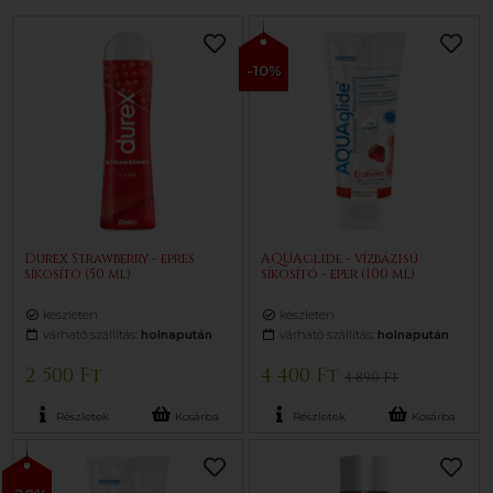
-10%
Durex Strawberry - epres
AQUAglide - vízbázisú
síkosító (50 ml)
síkosító - eper (100 ml)
készleten
készleten
várható szállítás:
holnapután
várható szállítás:
holnapután
2 500 Ft
4 400 Ft
4 890 Ft
Részletek
Kosárba
Részletek
Kosárba