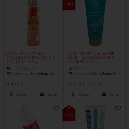
-19%
System JO Cocktails -
HOT - Shiatsu 2in1 Amber
vízbázisú síkosító - Sex on
Scent - masszázs síkosító -
the Beach (60 ml)
amber (200 ml)
utolsó egy darab
készleten
várható szállítás:
holnapután
várható szállítás:
holnapután
4 490 Ft
6 295 Ft
7 790 Ft
Részletek
Kosárba
Részletek
Kosárba
-10%