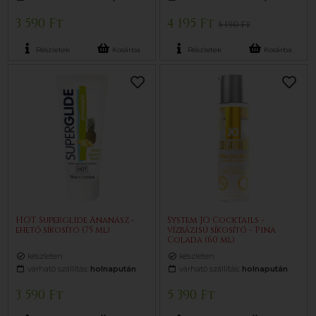
3 590 Ft
4 195 Ft
5 190 Ft
Részletek
Kosárba
Részletek
Kosárba
HOT Superglide Ananász -
System JO Cocktails -
ehető síkosító (75 ml)
vízbázisú síkosító - Pina
Colada (60 ml)
készleten
készleten
várható szállítás:
holnapután
várható szállítás:
holnapután
3 590 Ft
5 390 Ft