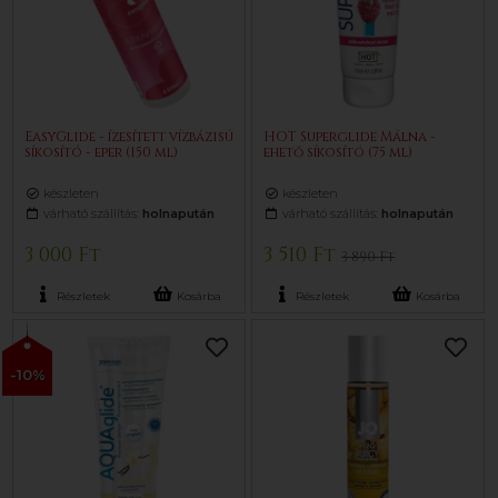
EasyGlide - ízesített vízbázisú
HOT Superglide Málna -
síkosító - eper (150 ml)
ehető síkosító (75 ml)
készleten
készleten
várható szállítás:
holnapután
várható szállítás:
holnapután
3 000 Ft
3 510 Ft
3 890 Ft
Részletek
Kosárba
Részletek
Kosárba
-10%