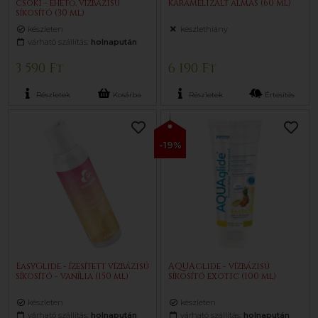
csoki - ehető, vízbázisú
karamelizált almás (60 ml)
síkosító (30 ml)
készleten
készlethiány
várható szállítás:
holnapután
3 590 Ft
6 190 Ft
Részletek
Kosárba
Részletek
Értesítés
-19%
EasyGlide - ízesített vízbázisú
AQUAglide - vízbázisú
síkosító - vanília (150 ml)
síkosító exotic (100 ml)
készleten
készleten
várható szállítás:
holnapután
várható szállítás:
holnapután