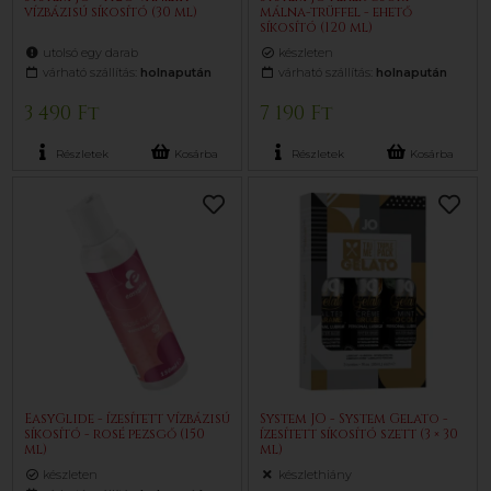
vízbázisú síkosító (30 ml)
málna-trüffel - ehető
síkosító (120 ml)
utolsó egy darab
készleten
várható szállítás:
holnapután
várható szállítás:
holnapután
3 490 Ft
7 190 Ft
Részletek
Kosárba
Részletek
Kosárba
EasyGlide - ízesített vízbázisú
System JO - System Gelato -
síkosító - rosé pezsgő (150
ízesített síkosító szett (3 × 30
ml)
ml)
készleten
készlethiány