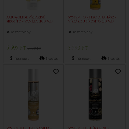
AQUAglide vízbázisú
System JO - H2O ananász -
síkosító - vanília (100 ml)
vízbázisú síkosító (30 ml)
készlethiány
készlethiány
5 595 Ft
3 590 Ft
6 190 Ft
Részletek
Értesítés
Részletek
Értesítés
System JO - H2O vanília -
System JO fehér csoki-