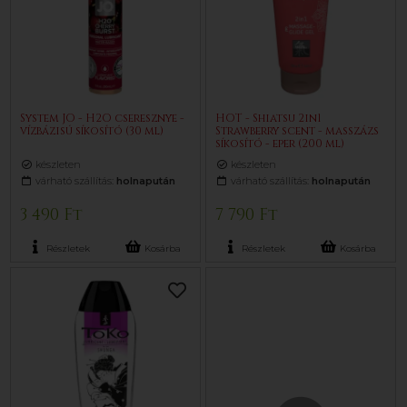
System JO - H2O cseresznye -
HOT - Shiatsu 2in1
vízbázisú síkosító (30 ml)
Strawberry scent - masszázs
síkosító - eper (200 ml)
készleten
készleten
várható szállítás:
holnapután
várható szállítás:
holnapután
3 490 Ft
7 790 Ft
Részletek
Kosárba
Részletek
Kosárba