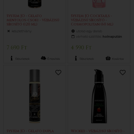
System JO - Gelato
System JO Cocktails -
mentolos-csoki - vízbázisú
vízbázisú síkosító -
síkosító (120 ml)
Cosmopolitan (60 ml)
készlethiány
utolsó egy darab
várható szállítás:
holnapután
7 690 Ft
4 590 Ft
Részletek
Értesítés
Részletek
Kosárba
System JO - Gelato dupla
Wicked - vízbázisú síkosító -