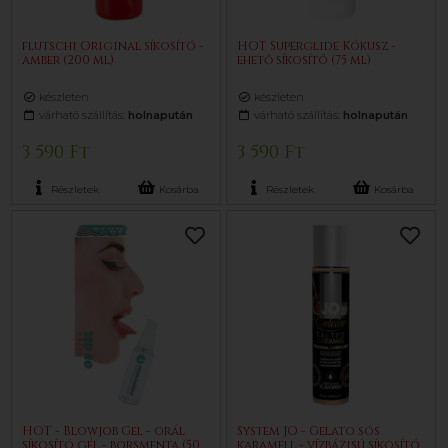
flutschi Original síkosító -
HOT Superglide Kókusz -
amber (200 ml)
ehető síkosító (75 ml)
készleten
készleten
várható szállítás:
holnapután
várható szállítás:
holnapután
3 590 Ft
3 590 Ft
Részletek
Kosárba
Részletek
Kosárba
HOT - Blowjob Gel - orál
System JO - Gelato sós
síkosító gél - borsmenta (50
karamell - vízbázisú síkosító