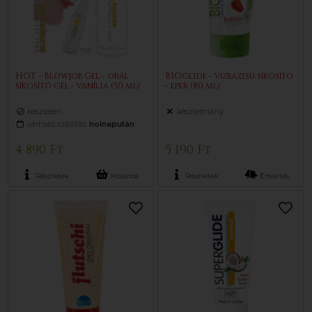
HOT - Blowjob Gel - orál
BIOglide - vízbázisú síkosító
síkosító gél - vanília (50 ml)
- eper (80 ml)
készleten
készlethiány
várható szállítás:
holnapután
4 890 Ft
5 190 Ft
Részletek
Kosárba
Részletek
Értesítés