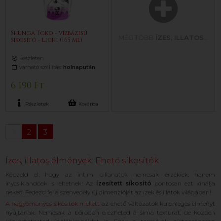
Shunga Toko - vízbázisú
MÉG TÖBB
ÍZES, ILLATOS
...
síkosító - lichi (165 ml)
készleten
várható szállítás:
holnapután
6 190 Ft
Részletek
Kosárba
1
2
3
Ízes, illatos élmények: Ehető síkosítók
Képzeld el, hogy az intim pillanatok nemcsak érzékiek, hanem
ínycsiklandóak is lehetnek! Az
ízesített síkosító
pontosan ezt kínálja
neked. Fedezd fel a szenvedély új dimenzióját az ízek és illatok világában!
A hagyományos síkosítók mellett
az ehető változatok különleges élményt
nyújtanak. Nemcsak a bőrödön érezheted a sima textúrát, de közben