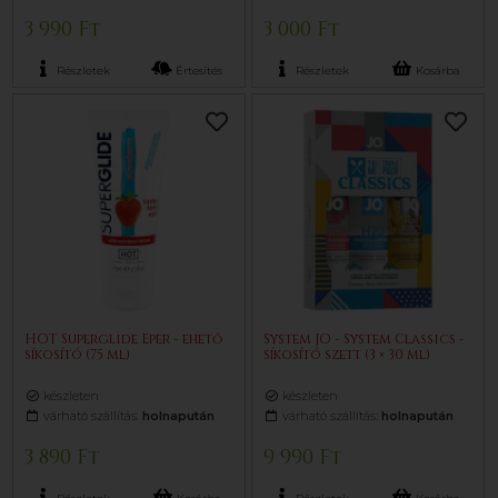
3 990 Ft
3 000 Ft
Részletek
Értesítés
Részletek
Kosárba
HOT Superglide Eper - ehető
System JO - System Classics -
síkosító (75 ml)
síkosító szett (3 × 30 ml)
készleten
készleten
várható szállítás:
holnapután
várható szállítás:
holnapután
3 890 Ft
9 990 Ft