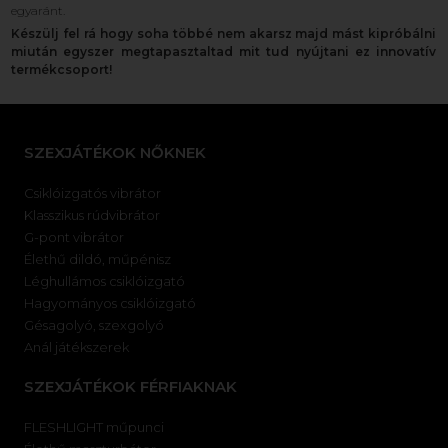
egyaránt.
Készülj fel rá hogy soha többé nem akarsz majd mást kipróbálni
miután egyszer megtapasztaltad mit tud nyújtani ez innovatív
termékcsoport!
SZEXJÁTÉKOK NŐKNEK
Csiklóizgatós vibrátor
Klasszikus rúdvibrátor
G-pont vibrátor
Élethű dildó, műpénisz
Léghullámos csiklóizgató
Hagyományos csiklóizgató
Gésagolyó, szexgolyó
Anál játékszerek
SZEXJÁTÉKOK FÉRFIAKNAK
FLESHLIGHT műpunci