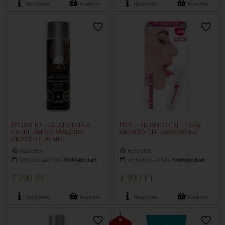
Részletek
Kosárba
Részletek
Kosárba
System JO - Gelato dupla
HOT - Blowjob Gel - orál
csoki - ehető, vízbázisú
síkosító gél - eper (50 ml)
síkosító (120 ml)
készleten
készleten
várható szállítás:
holnapután
várható szállítás:
holnapután
7 790 Ft
4 590 Ft
Részletek
Kosárba
Részletek
Kosárba