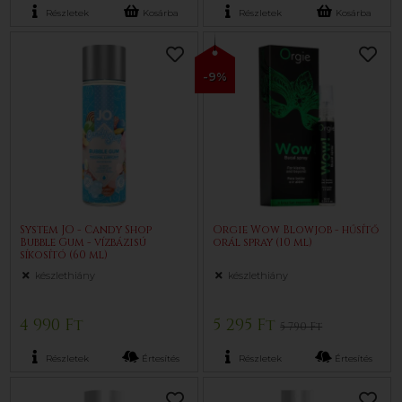
Részletek
Kosárba
Részletek
Kosárba
-9%
System JO - Candy Shop
Orgie Wow Blowjob - hűsítő
Bubble Gum - vízbázisú
orál spray (10 ml)
síkosító (60 ml)
készlethiány
készlethiány
4 990 Ft
5 295 Ft
5 790 Ft
Részletek
Értesítés
Részletek
Értesítés