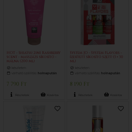
HOT - Shiatsu 2in1 Rashberry
System JO - System Flavors -
scent - masszázs síkosító -
ízesített síkosító szett (3 × 30
málna (200 ml)
ml)
készleten
készleten
várható szállítás:
holnapután
várható szállítás:
holnapután
7 790 Ft
8 190 Ft
Részletek
Kosárba
Részletek
Kosárba