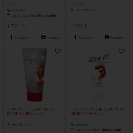
ml)
(30 ml)
készleten
készlethiány
várható szállítás:
holnapután
4 790 Ft
3 590 Ft
Részletek
Kosárba
Részletek
Értesítés
JoyDivision French Kiss
Lick it! - 2in1 ehető síkosító -
síkosító - eper (75 ml)
fehércsoki (50 ml)
készlethiány
készleten
várható szállítás:
holnapután