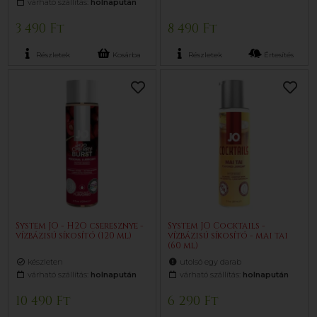
várható szállítás:
holnapután
3 490 Ft
8 490 Ft
Részletek
Kosárba
Részletek
Értesítés
System JO - H2O cseresznye -
System JO Cocktails -
vízbázisú síkosító (120 ml)
vízbázisú síkosító - mai tai
(60 ml)
készleten
utolsó egy darab
várható szállítás:
holnapután
várható szállítás:
holnapután
10 490 Ft
6 290 Ft