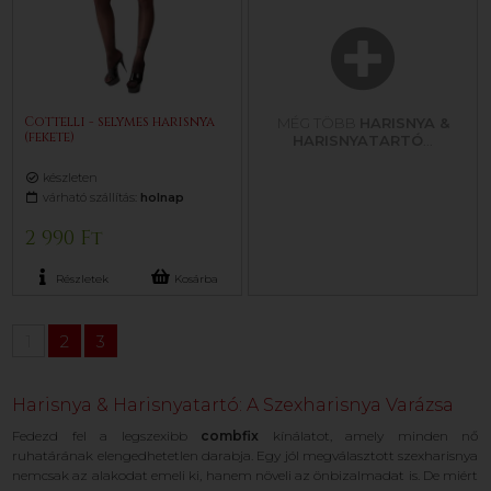
Cottelli - selymes harisnya
MÉG TÖBB
HARISNYA &
(fekete)
HARISNYATARTÓ
...
készleten
várható szállítás:
holnap
2 990 Ft
Részletek
Kosárba
1
2
3
Harisnya & Harisnyatartó: A Szexharisnya Varázsa
Fedezd fel a legszexibb
combfix
kínálatot, amely minden nő
ruhatárának elengedhetetlen darabja. Egy jól megválasztott szexharisnya
nemcsak az alakodat emeli ki, hanem növeli az önbizalmadat is. De miért