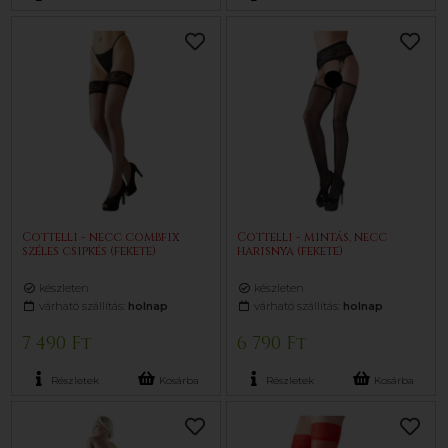
Cottelli - necc combfix
Cottelli - mintás, necc
széles csipkés (fekete)
harisnya (fekete)
készleten
készleten
várható szállítás:
holnap
várható szállítás:
holnap
7 490 Ft
6 790 Ft
Részletek
Kosárba
Részletek
Kosárba