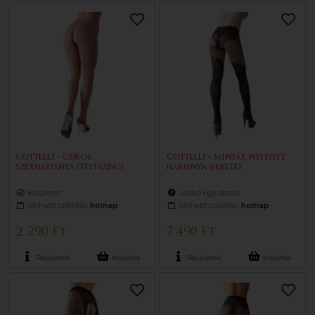
Cottelli - csíkos
Cottelli - mintás, nyitott
szexharisnya (testszínű)
harisnya (fekete)
készleten
utolsó egy darab
várható szállítás:
holnap
várható szállítás:
holnap
2 290 Ft
7 490 Ft
Részletek
Kosárba
Részletek
Kosárba