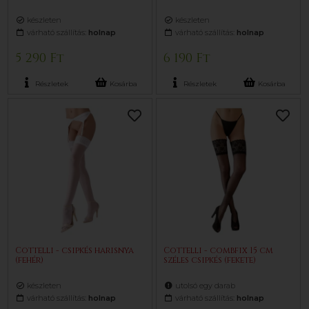
készleten
készleten
várható szállítás:
holnap
várható szállítás:
holnap
5 290 Ft
6 190 Ft
Részletek
Kosárba
Részletek
Kosárba
Cottelli - csipkés harisnya
Cottelli - combfix 15 cm
(fehér)
széles csipkés (fekete)
készleten
utolsó egy darab
várható szállítás:
holnap
várható szállítás:
holnap