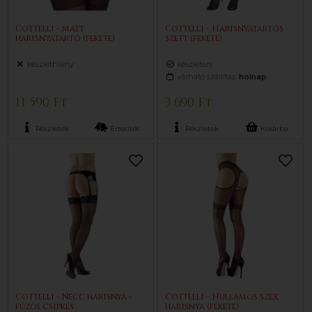
Cottelli - matt
Cottelli - Harisnyatartós
harisnyatartó (fekete)
szett (fekete)
készlethiány
készleten
várható szállítás:
holnap
11 590 Ft
3 690 Ft
Részletek
Értesítés
Részletek
Kosárba
Cottelli - Necc harisnya -
Cottelli - Hullámos szex
fűzős csipkés
harisnya (fekete)