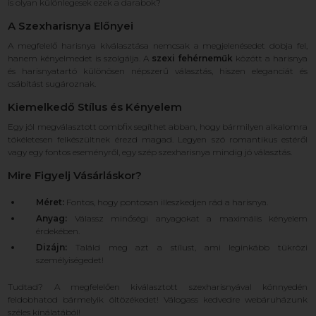
is olyan különlegesek ezek a darabok?
A Szexharisnya Előnyei
A megfelelő harisnya kiválasztása nemcsak a megjelenésedet dobja fel,
hanem kényelmedet is szolgálja. A
szexi fehérneműk
között a harisnya
és harisnyatartó különösen népszerű választás, hiszen eleganciát és
csábítást sugároznak.
Kiemelkedő Stílus és Kényelem
Egy jól megválasztott combfix segíthet abban, hogy bármilyen alkalomra
tökéletesen felkészültnek érezd magad. Legyen szó romantikus estéről
vagy egy fontos eseményről, egy szép szexharisnya mindig jó választás.
Mire Figyelj Vásárláskor?
Méret:
Fontos, hogy pontosan illeszkedjen rád a harisnya.
Anyag:
Válassz minőségi anyagokat a maximális kényelem
érdekében.
Dizájn:
Találd meg azt a stílust, ami leginkább tükrözi
személyiségedet!
Tudtad? A megfelelően kiválasztott szexharisnyával könnyedén
feldobhatod bármelyik öltözékedet! Válogass kedvedre webáruházunk
széles kínálatából!