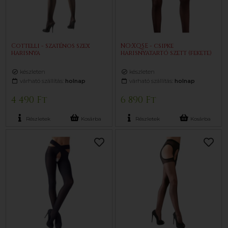
Cottelli - szaténos szex
NO:XQSE - csipke
harisnya
harisnyatartó szett (fekete)
készleten
készleten
várható szállítás:
holnap
várható szállítás:
holnap
4 490 Ft
6 890 Ft
Részletek
Kosárba
Részletek
Kosárba