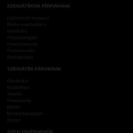
SZEXJÁTÉKOK FÉRFIAKNAK
FLESHLIGHT műpunci
Élethű maszturbátor
Szexbaba
Prosztataizgató
Potencianövelő
Pénisznövelés
Péniszpumpa
SZEXJÁTÉK PÁROKNAK
Párvibrátor
Előjátékhoz
Síkosító
Masszázsolaj
BDSM
Erotikus társasjáték
Óvszer
SZEXI FEHÉRNEMŰK