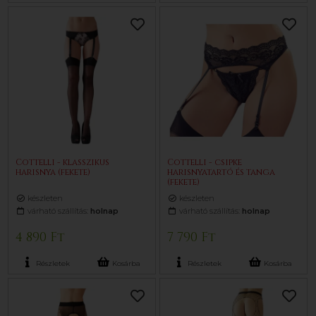
Cottelli - klasszikus
Cottelli - csipke
harisnya (fekete)
harisnyatartó és tanga
(fekete)
készleten
készleten
várható szállítás:
holnap
várható szállítás:
holnap
4 890 Ft
7 790 Ft
Részletek
Kosárba
Részletek
Kosárba