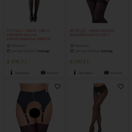
Cottelli - hátul csíkos
NO:XQSE - fényes hatású
harisnya magas
harisnyatartós szett
sarokvarrással (fekete)
készleten
készleten
várható szállítás:
holnap
várható szállítás:
holnap
4 490 Ft
8 190 Ft
Részletek
Kosárba
Részletek
Kosárba