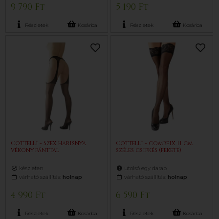
9 790 Ft
5 190 Ft
Részletek
Kosárba
Részletek
Kosárba
Cottelli - Szex harisnya
Cottelli - combfix 11 cm
vékony pánttal
széles csipkés (fekete)
készleten
utolsó egy darab
várható szállítás:
holnap
várható szállítás:
holnap
4 990 Ft
6 590 Ft
Részletek
Kosárba
Részletek
Kosárba