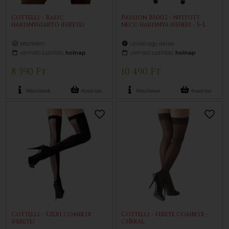
Cottelli - Basic
Passion BS002 - nyitott
harisnyatartó (fekete)
necc harisnya (fehér) - S-L
készleten
utolsó egy darab
várható szállítás:
holnap
várható szállítás:
holnap
8 590 Ft
10 490 Ft
Részletek
Kosárba
Részletek
Kosárba
Cottelli - Szexi combfix
Cottelli - fekete combfix -
(fekete)
csíkkal