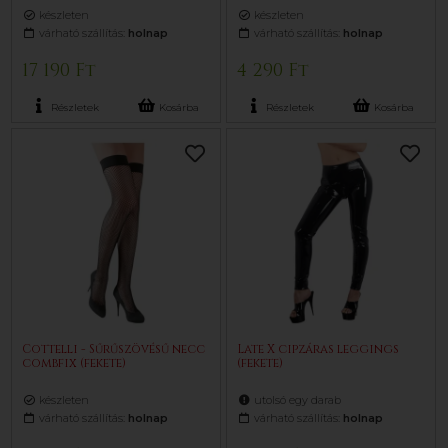
készleten
készleten
várható szállítás:
holnap
várható szállítás:
holnap
17 190 Ft
4 290 Ft
Részletek
Kosárba
Részletek
Kosárba
Cottelli - Sűrűszövésű necc
Late X cipzáras leggings
combfix (fekete)
(fekete)
készleten
utolsó egy darab
várható szállítás:
holnap
várható szállítás:
holnap