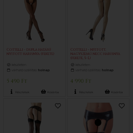
Cottelli - dupla hatású
Cottelli - nyitott,
nyitott harisnya (fekete)
nagyszemű necc harisnya
(fekete, S-L)
készleten
készleten
várható szállítás:
holnap
várható szállítás:
holnap
5 490 Ft
4 990 Ft
Részletek
Kosárba
Részletek
Kosárba