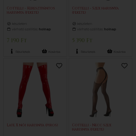
Cottelli - Keresztpántos
Cottelli - Szex harisnya
harisnya (fekete)
(fekete)
készleten
készleten
várható szállítás:
holnap
várható szállítás:
holnap
7 190 Ft
5 390 Ft
Részletek
Kosárba
Részletek
Kosárba
Late X női harisnya (piros)
Cottelli - Necc szex
harisnya (fekete)