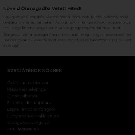
Növeld Önmagadba Vetett Hited!
Egy gyönyörű combfix viselése során nem csak külsőd változik meg –
belsőleg is erőt adhat neked. Az önbizalom kulcsa sokszor apróságokon
múlik: egy finom anyagú harisnyán vagy egy elegáns harisnyatartón.
Böngéssz bátran kategóriánkban és találd meg az igazi kedvenced! Ne
habozz tovább – vásárolj most szexi combfixet és tapasztald meg te is ezt
az érzést!
SZEXJÁTÉKOK NŐKNEK
Csiklóizgatós vibrátor
Klasszikus rúdvibrátor
G-pont vibrátor
Élethű dildó, műpénisz
Léghullámos csiklóizgató
Hagyományos csiklóizgató
Gésagolyó, szexgolyó
Anál játékszerek