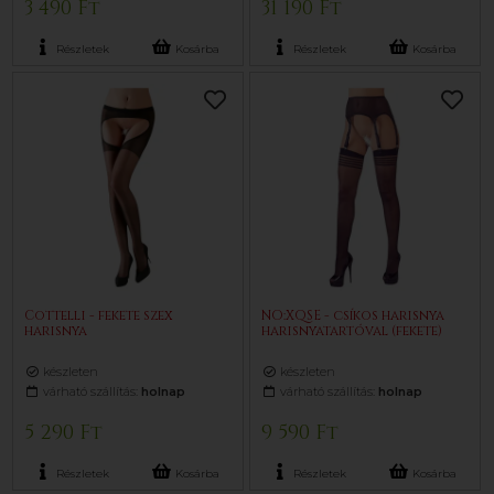
3 490 Ft
31 190 Ft
Részletek
Kosárba
Részletek
Kosárba
Cottelli - fekete szex
NO:XQSE - csíkos harisnya
harisnya
harisnyatartóval (fekete)
készleten
készleten
várható szállítás:
holnap
várható szállítás:
holnap
5 290 Ft
9 590 Ft
Részletek
Kosárba
Részletek
Kosárba