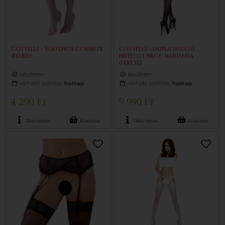
Cottelli - szaténos combfix
Cottelli - dupla hatású,
(fehér)
nyitott necc harisnya
(fekete)
készleten
készleten
várható szállítás:
holnap
várható szállítás:
holnap
4 290 Ft
9 990 Ft
Részletek
Kosárba
Részletek
Kosárba