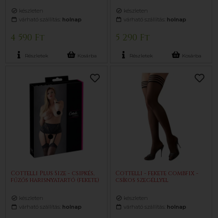
készleten
készleten
várható szállítás:
holnap
várható szállítás:
holnap
4 590 Ft
5 290 Ft
Részletek
Kosárba
Részletek
Kosárba
Cottelli Plus Size - csipkés,
Cottelli - fekete combfix -
fűzős harisnyatartó (fekete)
csíkos szegéllyel
készleten
készleten
várható szállítás:
holnap
várható szállítás:
holnap