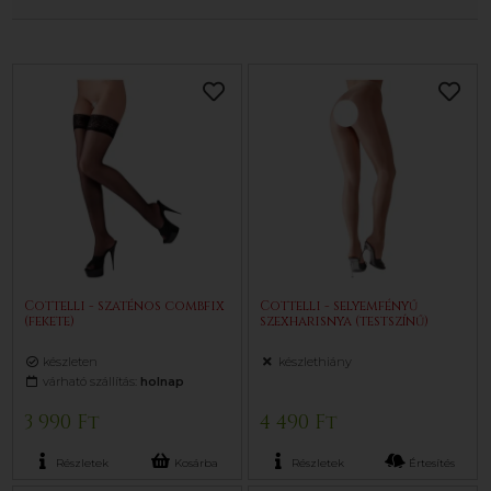
Cottelli - szaténos combfix
Cottelli - selyemfényű
(fekete)
szexharisnya (testszínű)
készleten
készlethiány
várható szállítás:
holnap
3 990 Ft
4 490 Ft
Részletek
Kosárba
Részletek
Értesítés