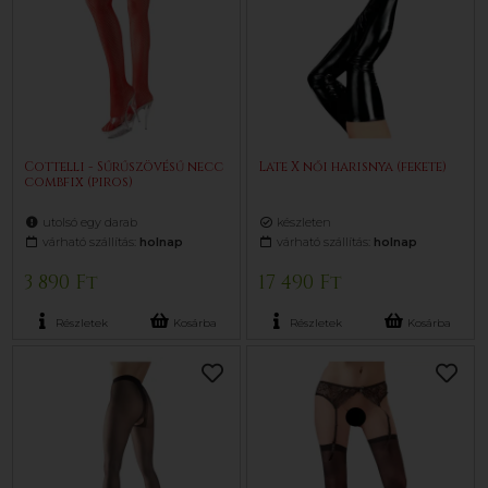
Cottelli - Sűrűszövésű necc
Late X női harisnya (fekete)
combfix (piros)
utolsó egy darab
készleten
várható szállítás:
holnap
várható szállítás:
holnap
3 890 Ft
17 490 Ft
Részletek
Kosárba
Részletek
Kosárba