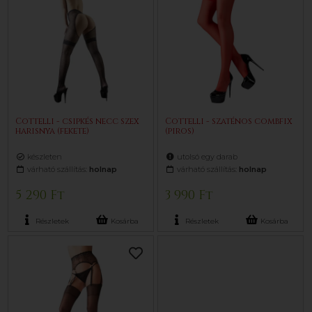
Cottelli - csipkés necc szex
Cottelli - szaténos combfix
harisnya (fekete)
(piros)
készleten
utolsó egy darab
várható szállítás:
holnap
várható szállítás:
holnap
5 290 Ft
3 990 Ft
Részletek
Kosárba
Részletek
Kosárba