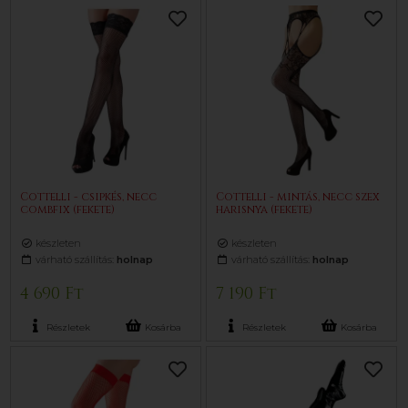
Cottelli - csipkés, necc
Cottelli - mintás, necc szex
combfix (fekete)
harisnya (fekete)
készleten
készleten
várható szállítás:
holnap
várható szállítás:
holnap
4 690 Ft
7 190 Ft
Részletek
Kosárba
Részletek
Kosárba