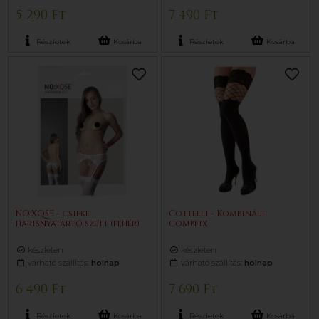
5 290 Ft
7 490 Ft
Részletek
Kosárba
Részletek
Kosárba
NO:XQSE - csipke
Cottelli - Kombinált
harisnyatartó szett (fehér)
combfix
készleten
készleten
várható szállítás:
holnap
várható szállítás:
holnap
6 490 Ft
7 690 Ft
Részletek
Kosárba
Részletek
Kosárba