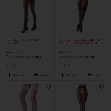
Cottelli - csíkos szex
Cottelli - exkluzív mintás,
harisnya
nyitott harisnya (fekete)
készleten
készleten
várható szállítás:
holnap
várható szállítás:
holnap
6 190 Ft
6 290 Ft
Részletek
Kosárba
Részletek
Kosárba