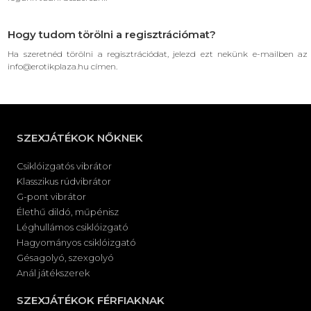
Hogy tudom törölni a regisztrációmat?
Ha szeretnéd törölni a regisztrációdat, jelezd ezt nekünk e-mailben az
info@erotikplaza.hu címen.
SZEXJÁTÉKOK NŐKNEK
Csiklóizgatós vibrátor
Klasszikus rúdvibrátor
G-pont vibrátor
Élethű dildó, műpénisz
Léghullámos csiklóizgató
Hagyományos csiklóizgató
Gésagolyó, szexgolyó
Anál játékszerek
SZEXJÁTÉKOK FÉRFIAKNAK