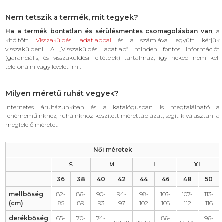
Nem tetszik a termék, mit tegyek?
Ha a termék bontatlan és sérülésmentes csomagolásban van
, a
kitöltött
Visszaküldési adatlappal
és a számlával együtt kérjük
visszaküldeni. A „Visszaküldési adatlap” minden fontos információt
(garanciális, és visszaküldési feltételek) tartalmaz, így neked nem kell
telefonálni vagy levelet írni.
Milyen méretű ruhát vegyek?
Internetes áruházunkban és a katalógusban is megtalálható a
fehérneműinkhez, ruháinkhoz készített mérettáblázat, segít kiválasztani a
megfelelő méretet.
Női méretek
S
M
L
XL
36
38
40
42
44
46
48
50
mellbőség
82-
86-
90-
94-
98-
103-
107-
113-
(cm)
85
89
93
97
102
106
112
116
derékbőség
65-
70-
74-
86-
96-