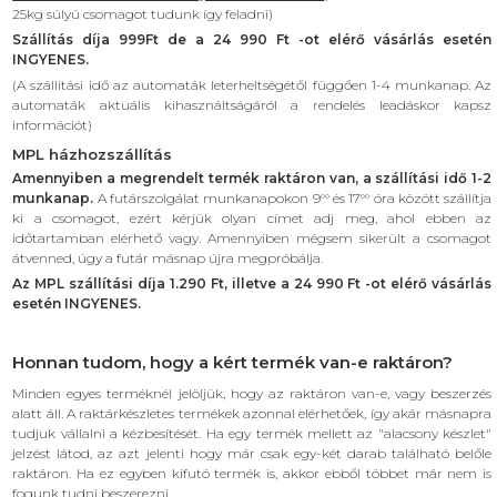
25kg súlyú csomagot tudunk így feladni)
Szállítás díja 999Ft de a 24 990 Ft -ot elérő vásárlás esetén
INGYENES.
(A szállítási idő az automaták leterheltségétől függően 1-4 munkanap. Az
automaták aktuális kihasználtságáról a rendelés leadáskor kapsz
információt)
MPL házhozszállítás
Amennyiben a megrendelt termék raktáron van, a szállítási idő 1-2
munkanap.
A futárszolgálat munkanapokon 9°° és 17°° óra között szállítja
ki a csomagot, ezért kérjük olyan címet adj meg, ahol ebben az
időtartamban elérhető vagy. Amennyiben mégsem sikerült a csomagot
átvenned, úgy a futár másnap újra megpróbálja.
Az MPL szállítási díja 1.290 Ft, illetve a 24 990 Ft -ot elérő vásárlás
esetén INGYENES.
Honnan tudom, hogy a kért termék van-e raktáron?
Minden egyes terméknél jelöljük, hogy az raktáron van-e, vagy beszerzés
alatt áll. A raktárkészletes termékek azonnal elérhetőek, így akár másnapra
tudjuk vállalni a kézbesítését. Ha egy termék mellett az "alacsony készlet"
jelzést látod, az azt jelenti hogy már csak egy-két darab található belőle
raktáron. Ha ez egyben kifutó termék is, akkor ebből többet már nem is
fogunk tudni beszerezni.