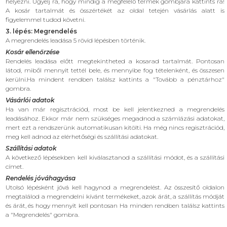
helyezni. Ügyelj rá, hogy mindig a megfelelő termék gombjára kattints rá!
A kosár tartalmát és összértékét az oldal tetején vásárlás alatt is
figyelemmel tudod követni.
3. lépés: Megrendelés
A megrendelés leadása 5 rövid lépésben történik.
Kosár ellenőrzése
Rendelés leadása előtt megtekintheted a kosarad tartalmát. Pontosan
látod, miből mennyit tettél bele, és mennyibe fog tételenként, és összesen
kerülni.Ha mindent rendben találsz kattints a "Tovább a pénztárhoz"
gombra.
Vásárlói adatok
Ha van már regisztrációd, most be kell jelentkezned a megrendelés
leadásához. Ekkor már nem szükséges megadnod a számlázási adatokat,
mert ezt a rendszerünk automatikusan kitölti. Ha még nincs regisztrációd,
meg kell adnod az elérhetőségi és szállítási adatokat.
Szállítási adatok
A következő lépésekben kell kiválasztanod a szállítási módot, és a szállítási
címet.
Rendelés jóváhagyása
Utolsó lépésként jóvá kell hagynod a megrendelést. Az összesítő oldalon
megtalálod a megrendelni kívánt termékeket, azok árát, a szállítás módját
és árát, és hogy mennyit kell pontosan Ha minden rendben találsz kattints
a "Megrendelés" gombra.