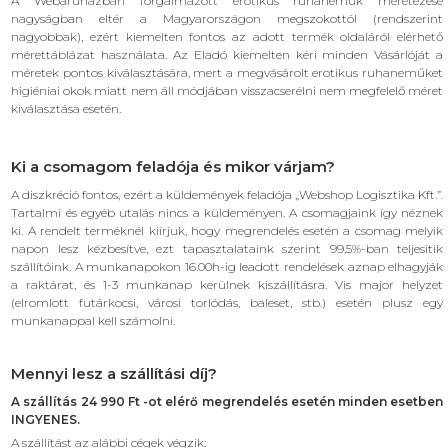
A Webáruházban forgalmazott erotikus ruhaneműk méretezése
nagyságban eltér a Magyarországon megszokottól (rendszerint
nagyobbak), ezért kiemelten fontos az adott termék oldaláról elérhető
mérettáblázat használata. Az Eladó kiemelten kéri minden Vásárlóját a
méretek pontos kiválasztására, mert a megvásárolt erotikus ruhaneműket
higiéniai okok miatt nem áll módjában visszacserélni nem megfelelő méret
kiválasztása esetén.
Ki a csomagom feladója és mikor várjam?
A diszkréció fontos, ezért a küldemények feladója „Webshop Logisztika Kft.”.
Tartalmi és egyéb utalás nincs a küldeményen. A csomagjaink így néznek
ki. A rendelt terméknél kiírjuk, hogy megrendelés esetén a csomag melyik
napon lesz kézbesítve, ezt tapasztalataink szerint 99,5%-ban teljesítik
szállítóink. A munkanapokon 16.00h-ig leadott rendelések aznap elhagyják
a raktárat, és 1-3 munkanap kerülnek kiszállításra. Vis major helyzet
(elromlott futárkocsi, városi torlódás, baleset, stb.) esetén plusz egy
munkanappal kell számolni.
Mennyi lesz a szállítási díj?
A szállítás 24 990 Ft -ot elérő megrendelés esetén minden esetben
INGYENES.
A szállítást az alábbi cégek végzik: