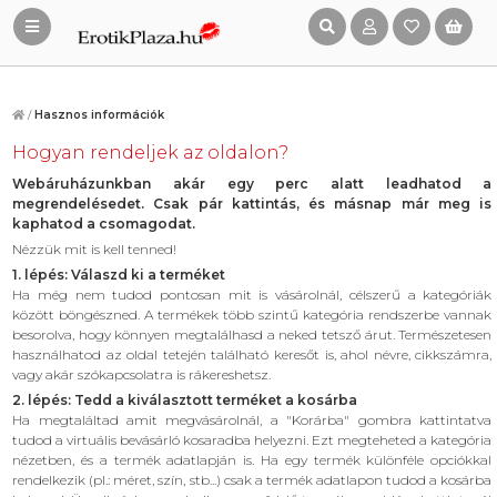
/
Hasznos információk
Hogyan rendeljek az oldalon?
Webáruházunkban akár egy perc alatt leadhatod a
megrendelésedet. Csak pár kattintás, és másnap már meg is
kaphatod a csomagodat.
Nézzük mit is kell tenned!
1. lépés: Válaszd ki a terméket
Ha még nem tudod pontosan mit is vásárolnál, célszerű a kategóriák
között böngészned. A termékek több szintű kategória rendszerbe vannak
besorolva, hogy könnyen megtalálhasd a neked tetsző árut. Természetesen
használhatod az oldal tetején található keresőt is, ahol névre, cikkszámra,
vagy akár szókapcsolatra is rákereshetsz.
2. lépés: Tedd a kiválasztott terméket a kosárba
Ha megtaláltad amit megvásárolnál, a "Korárba" gombra kattintatva
tudod a virtuális bevásárló kosaradba helyezni. Ezt megteheted a kategória
nézetben, és a termék adatlapján is. Ha egy termék különféle opciókkal
rendelkezik (pl.: méret, szín, stb...) csak a termék adatlapon tudod a kosárba