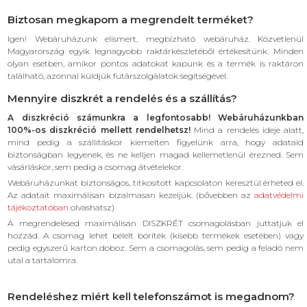
Biztosan megkapom a megrendelt terméket?
Igen! Webáruházunk elismert, megbízható webáruház. Közvetlenül
Magyarország egyik legnagyobb raktárkészletéből értékesítünk. Minden
olyan esetben, amikor pontos adatokat kapunk és a termék is raktáron
található, azonnal küldjük futárszolgálatok segítségével.
Mennyire diszkrét a rendelés és a szállítás?
A diszkréció számunkra a legfontosabb! Webáruházunkban
100%-os diszkréció mellett rendelhetsz!
Mind a rendelés ideje alatt,
mind pedig a szállításkor kiemelten figyelünk arra, hogy adataid
biztonságban legyenek, és ne kelljen magad kellemetlenül érezned. Sem
vásárláskor, sem pedig a csomag átvételekor.
Webáruházunkat biztonságos, titkosított kapcsolaton keresztül érheted el.
Az adatait maximálisan bizalmasan kezeljük. (bővebben az
adatvédelmi
tájékoztatóban
olvashatsz)
A megrendelésed maximálisan DISZKRÉT csomagolásban juttatjuk el
hozzád. A csomag lehet bélelt boríték (kisebb termékek esetében) vagy
pedig egyszerű karton doboz. Sem a csomagolás, sem pedig a feladó nem
utal a tartalomra.
Rendeléshez miért kell telefonszámot is megadnom?