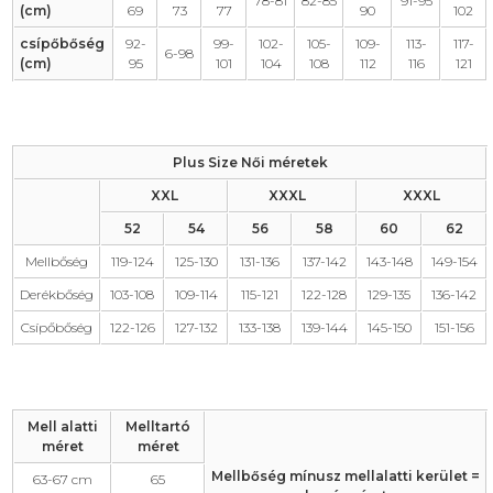
78-81
82-85
91-95
(cm)
69
73
77
90
102
csípőbőség
92-
99-
102-
105-
109-
113-
117-
6-98
(cm)
95
101
104
108
112
116
121
Plus Size Női méretek
XXL
XXXL
XXXL
52
54
56
58
60
62
Mellbőség
119-124
125-130
131-136
137-142
143-148
149-154
Derékbőség
103-108
109-114
115-121
122-128
129-135
136-142
Csípőbőség
122-126
127-132
133-138
139-144
145-150
151-156
Mell alatti
Melltartó
méret
méret
Mellbőség mínusz mellalatti kerület =
63-67 cm
65