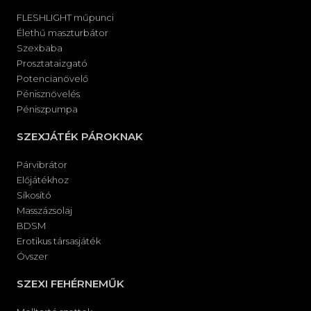
FLESHLIGHT műpunci
Élethű maszturbátor
Szexbaba
Prosztataizgató
Potencianövelő
Pénisznövelés
Péniszpumpa
SZEXJÁTÉK PÁROKNAK
Párvibrátor
Előjátékhoz
Síkosító
Masszázsolaj
BDSM
Erotikus társasjáték
Óvszer
SZEXI FEHÉRNEMŰK