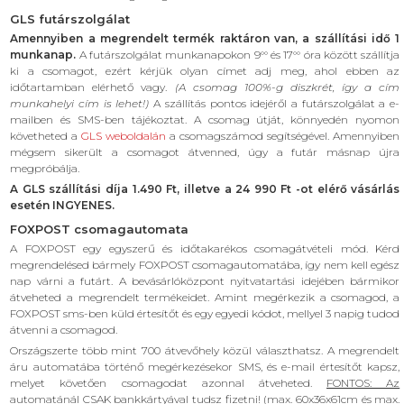
GLS futárszolgálat
Amennyiben a megrendelt termék raktáron van, a szállítási idő 1
munkanap.
A futárszolgálat munkanapokon 9°° és 17°° óra között szállítja
ki a csomagot, ezért kérjük olyan címet adj meg, ahol ebben az
időtartamban elérhető vagy.
(A csomag 100%-g diszkrét, így a cím
munkahelyi cím is lehet!)
A szállítás pontos idejéről a futárszolgálat a e-
mailben és SMS-ben tájékoztat. A csomag útját, könnyedén nyomon
követheted a
GLS weboldalán
a csomagszámod segítségével. Amennyiben
mégsem sikerült a csomagot átvenned, úgy a futár másnap újra
megpróbálja.
A GLS szállítási díja 1.490 Ft, illetve a 24 990 Ft -ot elérő vásárlás
esetén INGYENES.
FOXPOST csomagautomata
A FOXPOST egy egyszerű és időtakarékos csomagátvételi mód. Kérd
megrendelésed bármely FOXPOST csomagautomatába, így nem kell egész
nap várni a futárt. A bevásárlóközpont nyitvatartási idejében bármikor
átveheted a megrendelt termékeidet. Amint megérkezik a csomagod, a
FOXPOST sms-ben küld értesítőt és egy egyedi kódot, mellyel 3 napig tudod
átvenni a csomagod.
Országszerte több mint 700 átvevőhely közül választhatsz. A megrendelt
áru automatába történő megérkezésekor SMS, és e-mail értesítőt kapsz,
melyet követően csomagodat azonnal átveheted.
FONTOS: Az
automatánál CSAK bankkártyával tudsz fizetni!
(max. 60x36x61cm és max.