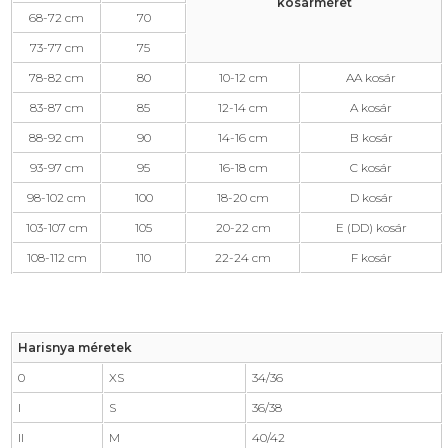
kosárméret
68-72 cm
70
73-77 cm
75
78-82 cm
80
10-12 cm
AA kosár
83-87 cm
85
12-14 cm
A kosár
88-92 cm
90
14-16 cm
B kosár
93-97 cm
95
16-18 cm
C kosár
98-102 cm
100
18-20 cm
D kosár
103-107 cm
105
20-22 cm
E (DD) kosár
108-112 cm
110
22-24 cm
F kosár
Harisnya méretek
0
XS
34/36
I
S
36/38
II
M
40/42