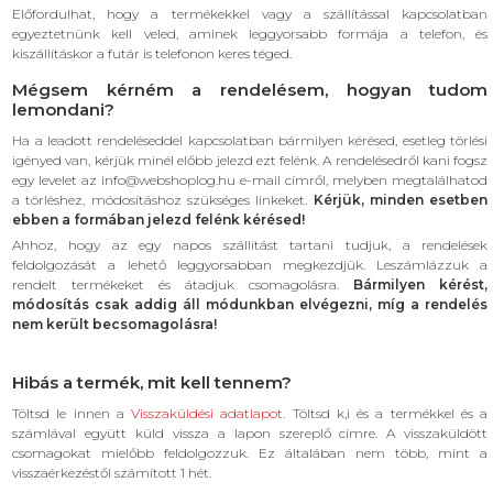
Előfordulhat, hogy a termékekkel vagy a szállítással kapcsolatban
egyeztetnünk kell veled, aminek leggyorsabb formája a telefon, és
kiszállításkor a futár is telefonon keres téged.
Mégsem kérném a rendelésem, hogyan tudom
lemondani?
Ha a leadott rendeléseddel kapcsolatban bármilyen kérésed, esetleg törlési
igényed van, kérjük minél előbb jelezd ezt felénk. A rendelésedről kani fogsz
egy levelet az info@webshoplog.hu e-mail címről, melyben megtalálhatod
a törléshez, módosításhoz szükséges linkeket.
Kérjük, minden esetben
ebben a formában jelezd felénk kérésed!
Ahhoz, hogy az egy napos szállítást tartani tudjuk, a rendelések
feldolgozását a lehető leggyorsabban megkezdjük. Leszámlázzuk a
rendelt termékeket és átadjuk csomagolásra.
Bármilyen kérést,
módosítás csak addig áll módunkban elvégezni, míg a rendelés
nem került becsomagolásra!
Hibás a termék, mit kell tennem?
Töltsd le innen a
Visszaküldési adatlapot
. Töltsd k,i és a termékkel és a
számlával együtt küld vissza a lapon szereplő címre. A visszaküldött
csomagokat mielőbb feldolgozzuk. Ez általában nem több, mint a
visszaérkezéstől számított 1 hét.