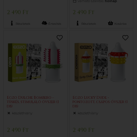
várható szállítás:
holnap
2 490 Ft
2 490 Ft
Részletek
Értesítés
Részletek
Kosárba
Egzo Dulche Bombero -
Egzo Lucky Dude -
tüskés, stimuláló óvszer (1
pontozott, csápos óvszer (1
db)
db)
készlethiány
készlethiány
2 490 Ft
2 490 Ft