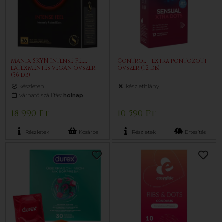
Manix SKYN Intense Fell -
Control - extra pontozott
latexmentes vegán óvszer
óvszer (12 db)
(36 db)
készleten
készlethiány
várható szállítás:
holnap
18 990 Ft
10 590 Ft
Részletek
Kosárba
Részletek
Értesítés