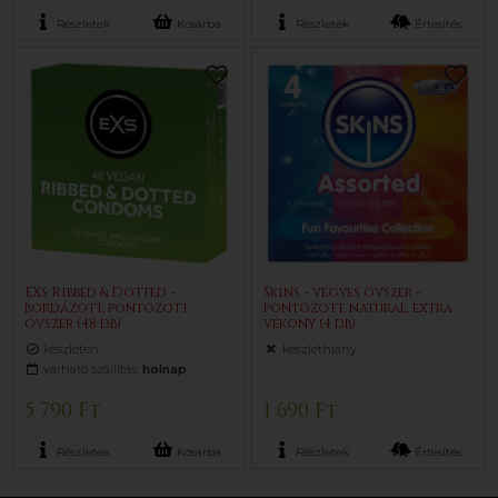
Részletek
Kosárba
Részletek
Értesítés
EXS Ribbed & Dotted -
Skins - vegyes óvszer -
bordázott, pontozott
pontozott, natural, extra
óvszer (48 db)
vékony (4 db)
készleten
készlethiány
várható szállítás:
holnap
5 790 Ft
1 690 Ft
Részletek
Kosárba
Részletek
Értesítés