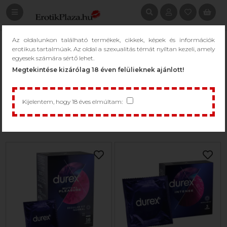
Az oldalunkon található termékek, cikkek, képek és információk
BORDÁZOTT ÓVSZER
erotikus tartalmúak. Az oldal a szexualitás témát nyíltan kezeli, amely
egyesek számára sértő lehet.
/
Szexpatika, drogéria
/
Óvszer, kondom
/
Bordázott óvszer
Megtekintése kizárólag 18 éven felülieknek ajánlott!
Kijelentem, hogy 18 éves elmúltam:
1 - 38 / 38 termék
Csak raktáron...