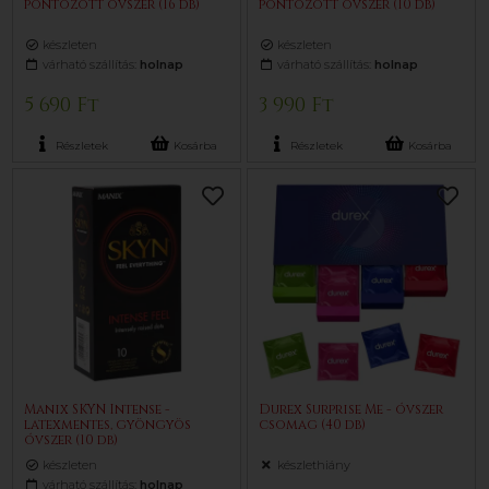
pontozott óvszer (16 db)
pontozott óvszer (10 db)
készleten
készleten
várható szállítás:
holnap
várható szállítás:
holnap
5 690 Ft
3 990 Ft
Részletek
Kosárba
Részletek
Kosárba
Manix SKYN Intense -
Durex Surprise Me - óvszer
latexmentes, gyöngyös
csomag (40 db)
óvszer (10 db)
készleten
készlethiány
várható szállítás:
holnap