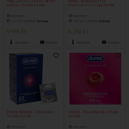
ONE Tattoo Touch - tetkó
Skins - bordázott és
mintás óvszer (12 db)
pontozott óvszer (16 db)
készleten
készleten
várható szállítás:
holnap
várható szállítás:
holnap
9 990 Ft
6 290 Ft
Részletek
Kosárba
Részletek
Kosárba
Durex Intense - Orgasmic
Durex - Pleasure Me óvszer
óvszer (22 db)
(40 db)
készleten
készleten