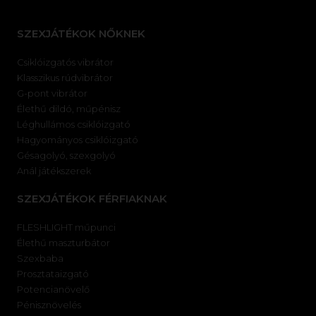
SZEXJÁTÉKOK NŐKNEK
Csiklóizgatós vibrátor
Klasszikus rúdvibrátor
G-pont vibrátor
Élethű dildó, műpénisz
Léghullámos csiklóizgató
Hagyományos csiklóizgató
Gésagolyó, szexgolyó
Anál játékszerek
SZEXJÁTÉKOK FÉRFIAKNAK
FLESHLIGHT műpunci
Élethű maszturbátor
Szexbaba
Prosztataizgató
Potencianövelő
Pénisznövelés