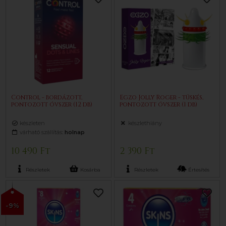
Control - bordázott,
Egzo Jolly Roger - tüskés,
pontozott óvszer (12 db)
pontozott óvszer (1 db)
készleten
készlethiány
várható szállítás:
holnap
10 490 Ft
2 390 Ft
Részletek
Kosárba
Részletek
Értesítés
-9%