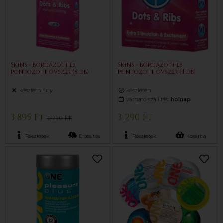
Skins - bordázott és
Skins - bordázott és
pontozott óvszer (8 db)
pontozott óvszer (4 db)
készlethiány
készleten
várható szállítás:
holnap
3 895 Ft
3 290 Ft
4 290 Ft
Részletek
Értesítés
Részletek
Kosárba