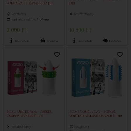
pontozott óvszer (12 db)
db)
készleten
készlethiány
várható szállítás:
holnap
2 000 Ft
10 590 Ft
Részletek
Kosárba
Részletek
Értesítés
Egzo Uncle Bob - tüskés,
Egzo Tough Cat - soros,
csápos óvszer (1 db)
sörtés kiállású óvszer (1 db)
készlethiány
készleten