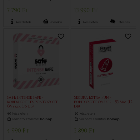
7 790 Ft
13 990 Ft
Részletek
Kosárba
Részletek
Értesítés
SAFE Intense Safe -
Secura Extra Fun -
bordázott és pontozott
pontozott óvszer - 53 mm (12
óvszer (36 db)
db)
készleten
készleten
várható szállítás:
holnap
várható szállítás:
holnap
4 990 Ft
3 890 Ft