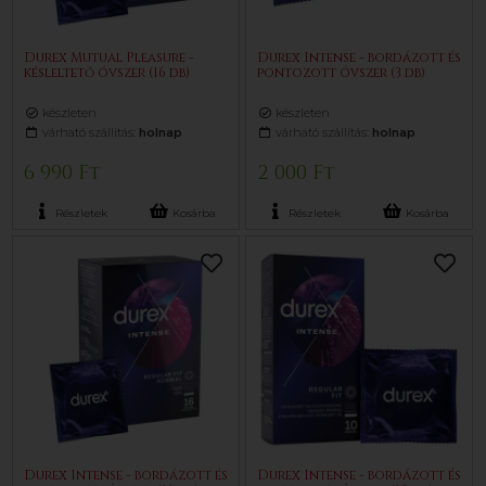
Durex Mutual Pleasure -
Durex Intense - bordázott és
késleltető óvszer (16 db)
pontozott óvszer (3 db)
készleten
készleten
várható szállítás:
holnap
várható szállítás:
holnap
6 990 Ft
2 000 Ft
Részletek
Kosárba
Részletek
Kosárba
Durex Intense - bordázott és
Durex Intense - bordázott és