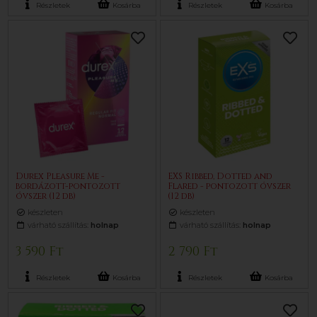
Részletek
Kosárba
Részletek
Kosárba
Durex Pleasure Me -
EXS Ribbed, Dotted and
bordázott-pontozott
Flared - pontozott óvszer
óvszer (12 db)
(12 db)
készleten
készleten
várható szállítás:
holnap
várható szállítás:
holnap
3 590 Ft
2 790 Ft
Részletek
Kosárba
Részletek
Kosárba