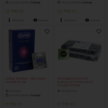
várható szállítás:
holnap
várható szállítás:
holnap
21 990 Ft
22 990 Ft
Részletek
Kosárba
Részletek
Kosárba
Durex Intense - Orgasmic
EXS Ribbed & Dotted -
óvszer (10 db)
bordázott, pontozott
óvszer (100 db)
készleten
készlethiány
várható szállítás:
holnap
9 990 Ft
11 990 Ft