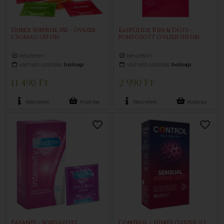
Durex Surprise Me - óvszer
EasyGlide Ribs & Dots -
csomag (30 db)
pontozott óvszer (10 db)
készleten
készleten
várható szállítás:
holnap
várható szállítás:
holnap
11 490 Ft
2 990 Ft
Részletek
Kosárba
Részletek
Kosárba
Pasante - bordázott,
Control - tüskés óvszer (12