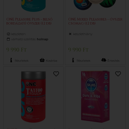
ONE Pleasure Plus - belső
ONE Mixed Pleasures - óvszer
bordázatú óvszer (12 db)
csomag (12 db)
készleten
készlethiány
várható szállítás:
holnap
9 990 Ft
9 990 Ft
Részletek
Kosárba
Részletek
Értesítés