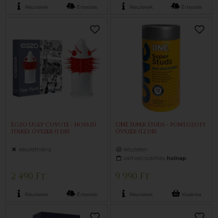
Részletek
Értesítés
Részletek
Értesítés
Egzo Ugly Coyote - hosszú
ONE Super Studs - pontozott
tüskés óvszer (1 db)
óvszer (12 db)
készlethiány
készleten
várható szállítás:
holnap
2 490 Ft
9 990 Ft
Részletek
Értesítés
Részletek
Kosárba