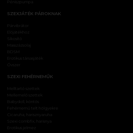
Péniszpumpa
SZEXJÁTÉK PÁROKNAK
Párvibrátor
Előjátékhoz
Síkosító
Masszázsolaj
BDSM
Erotikus társasjáték
Óvszer
SZEXI FEHÉRNEMŰK
Melltartó szettek
Mellemelő szettek
Babydoll, köntös
Fehérnemű telt hölgyekre
Cicaruha, harisznyaruha
Szexi combfix, harisnya
Erotikus jelmez