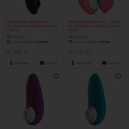
Womanizer Premium 2 -
Womanizer Liberty 2 - akkus
léghullámos csiklóizgató
léghullámos csiklóizgató
(fekete)
(pink)
készleten
készleten
várható szállítás:
holnap
várható szállítás:
holnap
80 990 Ft
46 990 Ft
Részletek
Kosárba
Részletek
Kosárba