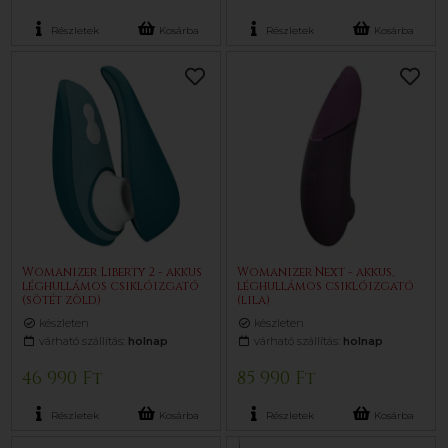
Részletek
Kosárba
Részletek
Kosárba
Womanizer Liberty 2 - akkus
Womanizer Next - akkus,
léghullámos csiklóizgató
léghullámos csiklóizgató
(sötét zöld)
(lila)
készleten
készleten
várható szállítás:
holnap
várható szállítás:
holnap
46 990 Ft
85 990 Ft
Részletek
Kosárba
Részletek
Kosárba