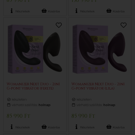
85 990 Ft
136 990 Ft
Részletek
Kosárba
Részletek
Kosárba
Womanizer Next Duo - 2in1
Womanizer Next Duo - 2in1
G-pont vibrátor (fekete)
G-pont vibrátor (lila)
készleten
készleten
várható szállítás:
holnap
várható szállítás:
holnap
85 990 Ft
85 990 Ft
Részletek
Kosárba
Részletek
Kosárba