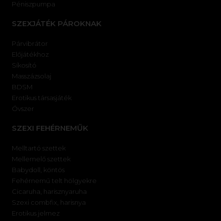
Péniszpumpa
SZEXJÁTÉK PÁROKNAK
Párvibrátor
Előjátékhoz
Síkosító
Masszázsolaj
BDSM
Erotikus társasjáték
Óvszer
SZEXI FEHÉRNEMŰK
Melltartó szettek
Mellemelő szettek
Babydoll, köntös
Fehérnemű telt hölgyekre
Cicaruha, harisznyaruha
Szexi combfix, harisnya
Erotikus jelmez