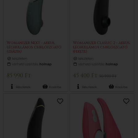
Womanizer Next - akkus,
Womanizer Classic 2 - akkus,
léghullámos csiklóizgató
léghullámos csiklóizgató
(zsálya)
(fekete)
készleten
készleten
várható szállítás:
holnap
várható szállítás:
holnap
85 990 Ft
45 400 Ft
50 990 Ft
Részletek
Kosárba
Részletek
Kosárba