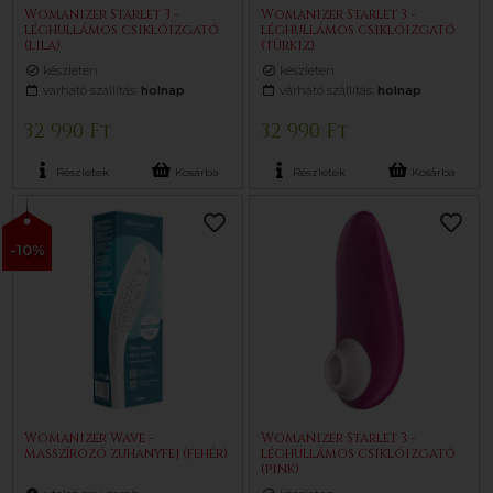
Womanizer Starlet 3 -
Womanizer Starlet 3 -
léghullámos csiklóizgató
léghullámos csiklóizgató
(lila)
(türkiz)
készleten
készleten
várható szállítás:
holnap
várható szállítás:
holnap
32 990 Ft
32 990 Ft
Részletek
Kosárba
Részletek
Kosárba
-10%
Womanizer Wave -
Womanizer Starlet 3 -
masszírozó zuhanyfej (fehér)
léghullámos csiklóizgató
(pink)