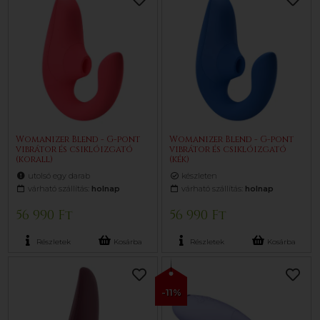
Womanizer Blend - G-pont
Womanizer Blend - G-pont
vibrátor és csiklóizgató
vibrátor és csiklóizgató
(korall)
(kék)
utolsó egy darab
készleten
várható szállítás:
holnap
várható szállítás:
holnap
56 990 Ft
56 990 Ft
Részletek
Kosárba
Részletek
Kosárba
-11%