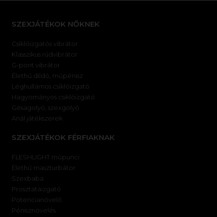
SZEXJÁTÉKOK NŐKNEK
Csiklóizgatós vibrátor
Klasszikus rúdvibrátor
G-pont vibrátor
Élethű dildó, műpénisz
Léghullámos csiklóizgató
Hagyományos csiklóizgató
Gésagolyó, szexgolyó
Anál játékszerek
SZEXJÁTÉKOK FÉRFIAKNAK
FLESHLIGHT műpunci
Élethű maszturbátor
Szexbaba
Prosztataizgató
Potencianövelő
Pénisznövelés