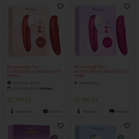
Womanizer Pro -
Womanizer Pro -
léghullámos csiklóizgató
léghullámos csiklóizgató
(piros)
(pink)
utolsó egy darab
készlethiány
várható szállítás:
holnap
27 590 Ft
27 590 Ft
Részletek
Kosárba
Részletek
Értesítés