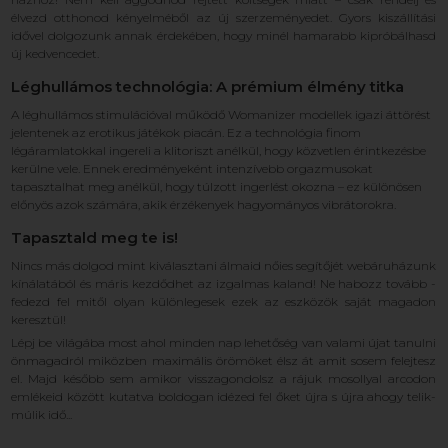
élvezd otthonod kényelméből az új szerzeményedet. Gyors kiszállítási
idővel dolgozunk annak érdekében, hogy minél hamarabb kipróbálhasd
új kedvencedet.
Léghullámos technológia: A prémium élmény titka
A léghullámos stimulációval működő Womanizer modellek igazi áttörést
jelentenek az erotikus játékok piacán. Ez a technológia finom
légáramlatokkal ingereli a klitoriszt anélkül, hogy közvetlen érintkezésbe
kerülne vele. Ennek eredményeként intenzívebb orgazmusokat
tapasztalhat meg anélkül, hogy túlzott ingerlést okozna – ez különösen
előnyös azok számára, akik érzékenyek hagyományos vibrátorokra.
Tapasztald meg te is!
Nincs más dolgod mint kiválasztani álmaid nőies segítőjét webáruházunk
kínálatából és máris kezdődhet az izgalmas kaland! Ne habozz tovább -
fedezd fel mitől olyan különlegesek ezek az eszközök saját magadon
keresztül!
Lépj be világába most ahol minden nap lehetőség van valami újat tanulni
önmagadról miközben maximális örömöket élsz át amit sosem felejtesz
el. Majd később sem amikor visszagondolsz a rájuk mosollyal arcodon
emlékeid között kutatva boldogan idézed fel őket újra s újra ahogy telik-
múlik idő...