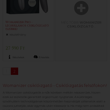
Womanizer Pro -
MÉG TÖBB
WOMANIZER
léghullámos csiklóizgató
CSIKLÓIZGATÓ
...
(szürke)
készlethiány
27 590 Ft
Részletek
Értesítés
1
2
Womanizer csiklóizgató - Csiklóizgatás felsőfokon!
A Womanizer csiklóizgatók a nők körében méltán népszerűek, hiszen
ezek az eszközök garantált orgazmust nyújtanak. A különleges
szívóhullám technológiának köszönhetően használóját pillanatok alatt a
csúcsra juttatják, akár egymás után többször is. Ha még nem próbáltad