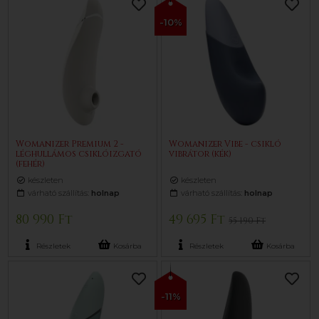
-10%
Womanizer Premium 2 -
Womanizer Vibe - csikló
léghullámos csiklóizgató
vibrátor (kék)
(fehér)
készleten
készleten
várható szállítás:
holnap
várható szállítás:
holnap
80 990 Ft
49 695 Ft
55 190 Ft
Részletek
Kosárba
Részletek
Kosárba
-11%