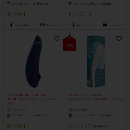
várható szállítás:
holnap
várható szállítás:
holnap
86 990 Ft
80 990 Ft
Részletek
Kosárba
Részletek
Kosárba
-15%
Womanizer Premium 2 -
Womanizer Wave -
léghullámos csiklóizgató
masszírozó zuhanyfej (króm)
(kék)
készleten
készleten
várható szállítás:
holnap
várható szállítás:
holnap
80 990 Ft
50 195 Ft
58 990 Ft