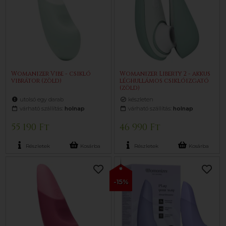
Womanizer Vibe - csikló
Womanizer Liberty 2 - akkus
vibrátor (zöld)
léghullámos csiklóizgató
(zöld)
utolsó egy darab
készleten
várható szállítás:
holnap
várható szállítás:
holnap
55 190 Ft
46 990 Ft
Részletek
Kosárba
Részletek
Kosárba
-15%