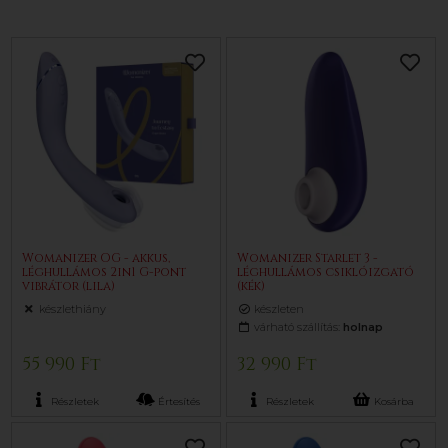
Womanizer OG - akkus,
Womanizer Starlet 3 -
léghullámos 2in1 G-pont
léghullámos csiklóizgató
vibrátor (lila)
(kék)
készlethiány
készleten
várható szállítás:
holnap
55 990 Ft
32 990 Ft
Részletek
Értesítés
Részletek
Kosárba