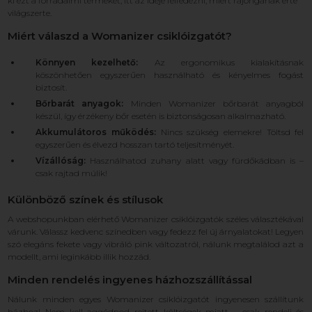
ki ezt a forradalmi terméket, itt az ideje felfedezni, miért rajonganak érte
világszerte.
Miért válaszd a Womanizer csiklóizgatót?
Könnyen kezelhető:
Az ergonomikus kialakításnak
köszönhetően egyszerűen használható és kényelmes fogást
biztosít.
Bőrbarát anyagok:
Minden Womanizer bőrbarát anyagból
készül, így érzékeny bőr esetén is biztonságosan alkalmazható.
Akkumulátoros működés:
Nincs szükség elemekre! Töltsd fel
egyszerűen és élvezd hosszan tartó teljesítményét.
Vízállóság:
Használhatod zuhany alatt vagy fürdőkádban is –
csak rajtad múlik!
Különböző színek és stílusok
A webshopunkban elérhető Womanizer csiklóizgatók széles választékával
várunk. Válassz kedvenc színedben vagy fedezz fel új árnyalatokat! Legyen
szó elegáns fekete vagy vibráló pink változatról, nálunk megtalálod azt a
modellt, ami leginkább illik hozzád.
Minden rendelés ingyenes házhozszállítással
Nálunk minden egyes Womanizer csiklóizgatót ingyenesen szállítunk
házhoz! Nem kell aggódnod rejtett költségek miatt – csak rendelj és