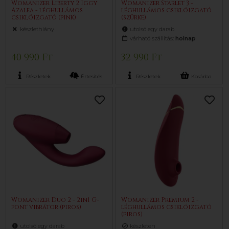
Womanizer Liberty 2 Iggy
Womanizer Starlet 3 -
Azalea - léghullámos
léghullámos csiklóizgató
csiklóizgató (pink)
(szürke)
készlethiány
utolsó egy darab
várható szállítás:
holnap
40 990 Ft
32 990 Ft
Részletek
Értesítés
Részletek
Kosárba
Womanizer Duo 2 - 2in1 G-
Womanizer Premium 2 -
pont vibrátor (piros)
léghullámos csiklóizgató
(piros)
utolsó egy darab
készleten