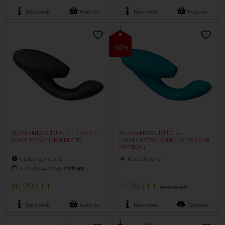
Részletek
Kosárba
Részletek
Kosárba
-10%
Womanizer Duo 2 - 2in1 G-
Womanizer DUO 2 -
pont vibrátor (fekete)
csiklószívó rabbit-vibrátor
(Petrol)
utolsó egy darab
készlethiány
várható szállítás:
holnap
86 990 Ft
77 395 Ft
85 890 Ft
Részletek
Kosárba
Részletek
Értesítés