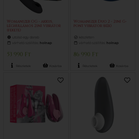
Womanizer OG - akkus,
Womanizer Duo 2 - 2in1 G-
léghullámos 2in1 vibrátor
pont vibrátor (kék)
(fekete)
utolsó egy darab
készleten
várható szállítás:
holnap
várható szállítás:
holnap
53 990 Ft
86 990 Ft
Részletek
Kosárba
Részletek
Kosárba