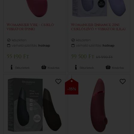
Womanizer Vibe - csikló
Womanizer Enhance 2in1
vibrátor (pink)
csiklószívó + vibrátor (lila)
készleten
készleten
várható szállítás:
holnap
várható szállítás:
holnap
55 190 Ft
59 500 Ft
69 990 Ft
Részletek
Kosárba
Részletek
Kosárba
-15%