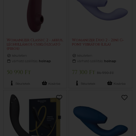
Womanizer Classic 2 - akkus,
Womanizer Duo 2 - 2in1 G-
léghullámos csiklóizgató
pont vibrátor (lila)
(piros)
készleten
készleten
várható szállítás:
holnap
várható szállítás:
holnap
50 990 Ft
77 300 Ft
86 990 Ft
Részletek
Kosárba
Részletek
Kosárba