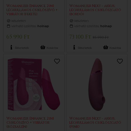
Womanizer Enhance 2in1
Womanizer Next - akkus,
léghullámos csiklószívó +
léghullámos csiklóizgató
vibrátor (fekete)
(bordó)
készleten
készleten
várható szállítás:
holnap
várható szállítás:
holnap
65 990 Ft
73 100 Ft
85 990 Ft
Részletek
Kosárba
Részletek
Kosárba
Womanizer Enhance 2in1
Womanizer Next - akkus,
csiklószívó + vibrátor
léghullámos csiklóizgató
(rózsaszín)
(pink)