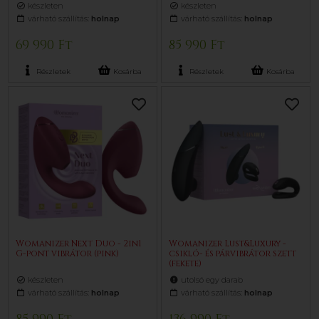
készleten
készleten
várható szállítás:
holnap
várható szállítás:
holnap
69 990 Ft
85 990 Ft
Részletek
Kosárba
Részletek
Kosárba
Womanizer Next Duo - 2in1
Womanizer Lust&Luxury -
G-pont vibrátor (pink)
csikló- és párvibrátor szett
(fekete)
készleten
utolsó egy darab
várható szállítás:
holnap
várható szállítás:
holnap