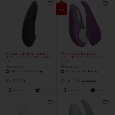
-31%
Womanizer Next - akkus,
Womanizer Liberty 2 -
léghullámos csiklóizgató
léghullámos csiklóizgató
(fekete)
(lila)
készleten
készleten
várható szállítás:
holnap
várható szállítás:
holnap
85 990 Ft
36 500 Ft
52 990 Ft
Részletek
Kosárba
Részletek
Kosárba