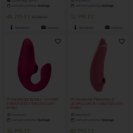
utolsó egy darab
készleten
várható szállítás:
holnap
várható szállítás:
holnap
48 295 Ft
32 990 Ft
53 590 Ft
Részletek
Kosárba
Részletek
Kosárba
Womanizer Blend - G-pont
Womanizer Premium 2 -
vibrátor és csiklóizgató
léghullámos csiklóizgató
(pink)
(pink)
készleten
készleten
várható szállítás:
holnap
várható szállítás:
holnap
56 990 Ft
80 990 Ft