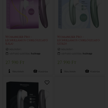
Womanizer Pro -
Womanizer Pro -
léghullámos csiklóizgató
léghullámos csiklóizgató
(lila)
(zöld)
készleten
készleten
várható szállítás:
holnap
várható szállítás:
holnap
27 590 Ft
27 590 Ft
Részletek
Kosárba
Részletek
Kosárba