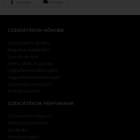
Részletek
Értesítés
SZEXJÁTÉKOK NŐKNEK
Csiklóizgatós vibrátor
Klasszikus rúdvibrátor
G-pont vibrátor
Élethű dildó, műpénisz
Léghullámos csiklóizgató
Hagyományos csiklóizgató
Gésagolyó, szexgolyó
Anál játékszerek
SZEXJÁTÉKOK FÉRFIAKNAK
FLESHLIGHT műpunci
Élethű maszturbátor
Szexbaba
Prosztataizgató