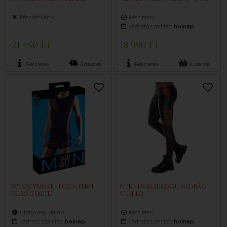
készlethiány
készleten
várható szállítás:
holnap
21 490 Ft
18 990 Ft
Részletek
Értesítés
Részletek
Kosárba
Svenjoyment - fűzős férfi
NEK - hosszúszárú nadrág
felső (fekete)
(fekete)
utolsó egy darab
készleten
várható szállítás:
holnap
várható szállítás:
holnap