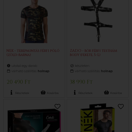
NEK - terepmintás férfi póló
ZADO - bőr férfi testhám
(zöld-barna)
body (fekete, S-L)
utolsó egy darab
készleten
várható szállítás:
holnap
várható szállítás:
holnap
20 490 Ft
38 990 Ft
Részletek
Kosárba
Részletek
Kosárba