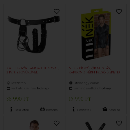
ZADO - bőr tanga dildóval,
NEK - kígyóbőr mintás,
3 péniszgyűrűvel
kapucnis férfi felső (fekete)
készleten
utolsó egy darab
várható szállítás:
holnap
várható szállítás:
holnap
36 990 Ft
15 990 Ft
Részletek
Kosárba
Részletek
Kosárba