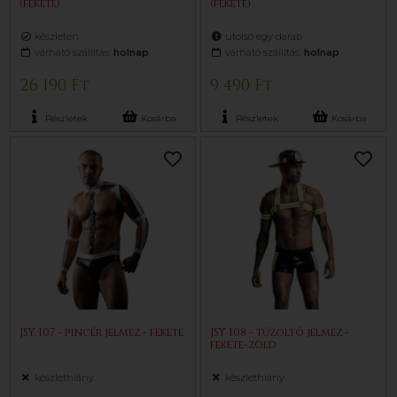
(fekete)
(fekete)
készleten
utolsó egy darab
várható szállítás:
holnap
várható szállítás:
holnap
26 190 Ft
9 490 Ft
Részletek
Kosárba
Részletek
Kosárba
JSY 107 - pincér jelmez - fekete
JSY 108 - tűzoltó jelmez -
fekete-zöld
készlethiány
készlethiány