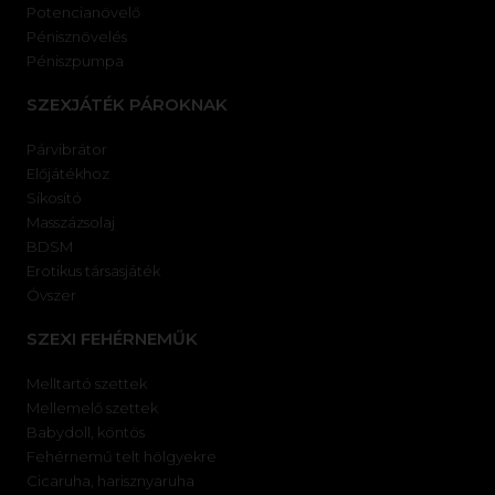
Potencianövelő
Pénisznövelés
Péniszpumpa
SZEXJÁTÉK PÁROKNAK
Párvibrátor
Előjátékhoz
Síkosító
Masszázsolaj
BDSM
Erotikus társasjáték
Óvszer
SZEXI FEHÉRNEMŰK
Melltartó szettek
Mellemelő szettek
Babydoll, köntös
Fehérnemű telt hölgyekre
Cicaruha, harisznyaruha