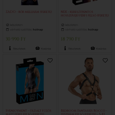
ZADO - bőr mellhám (fekete)
NEK - keresztpántos
hosszúujjú férfi felső (fekete)
készleten
készleten
várható szállítás:
holnap
várható szállítás:
holnap
30 990 Ft
18 790 Ft
Részletek
Kosárba
Részletek
Kosárba
Svenjoyment - oldalt fűzős
Bedroom Fantasies Rocco -
matt férfi felső (fekete)
testhám felső (fekete) - S-XL