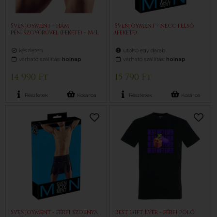
Svenjoyment - hám
Svenjoyment - necc felső
péniszgyűrűvel (fekete) - M/L
(fekete)
készleten
utolsó egy darab
várható szállítás:
holnap
várható szállítás:
holnap
14 990 Ft
15 790 Ft
Részletek
Kosárba
Részletek
Kosárba
Svenjoyment - férfi szoknya
Best Gift Ever - férfi póló