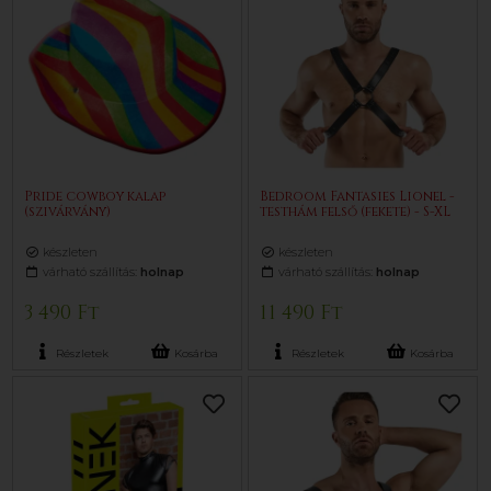
Pride cowboy kalap
Bedroom Fantasies Lionel -
(szivárvány)
testhám felső (fekete) - S-XL
készleten
készleten
várható szállítás:
holnap
várható szállítás:
holnap
3 490 Ft
11 490 Ft
Részletek
Kosárba
Részletek
Kosárba