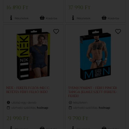
16 890 Ft
37 990 Ft
Részletek
Kosárba
Részletek
Kosárba
NEK - fekete fűzős-necc
Svenjoyment - férfi pincér
betétes férfi felső (kék)
tanga jelmez szett (fekete-
fehér)
utolsó egy darab
készleten
várható szállítás:
holnap
várható szállítás:
holnap
21 990 Ft
9 790 Ft