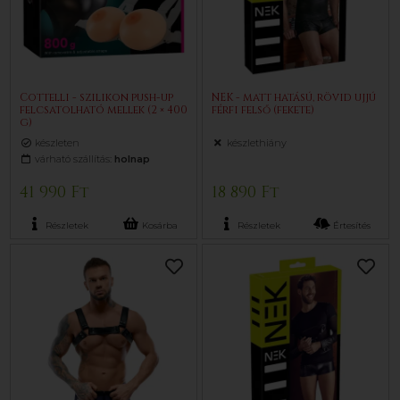
Cottelli - szilikon push-up
NEK - matt hatású, rövid ujjú
felcsatolható mellek (2 × 400
férfi felső (fekete)
g)
készleten
készlethiány
várható szállítás:
holnap
41 990 Ft
18 890 Ft
Részletek
Kosárba
Részletek
Értesítés