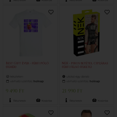
Részletek
Kosárba
Részletek
Kosárba
Best Gift Ever - férfi póló
NEK - piros betétes, cipzáras
(fehér)
férfi felső (fekete)
készleten
utolsó egy darab
várható szállítás:
holnap
várható szállítás:
holnap
9 490 Ft
21 990 Ft
Részletek
Kosárba
Részletek
Kosárba