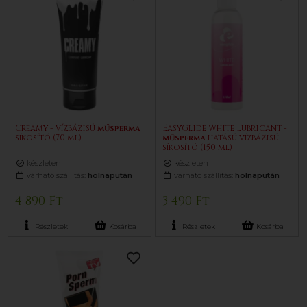
Creamy - vízbázisú
műsperma
EasyGlide White Lubricant -
síkosító (70 ml)
műsperma
hatású vízbázisú
síkosító (150 ml)
készleten
készleten
várható szállítás:
holnapután
várható szállítás:
holnapután
4 890 Ft
3 490 Ft
Részletek
Kosárba
Részletek
Kosárba