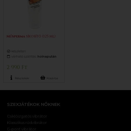
Műsperma
síkosító (125 ml)
készleten
várható szállítás:
holnapután
2 990 Ft
Részletek
Kosárba
SZEXJÁTÉKOK NŐKNEK
Csiklóizgatós vibrátor
Klasszikus rúdvibrátor
G-pont vibrátor