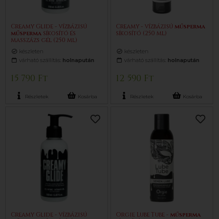
Creamy Glide - vízbázisú
Creamy - vízbázisú
műsperma
műsperma
síkosító és
síkosító (250 ml)
masszázs gél (250 ml)
készleten
készleten
várható szállítás:
holnapután
várható szállítás:
holnapután
15 790 Ft
12 590 Ft
Részletek
Kosárba
Részletek
Kosárba
Creamy Glide - vízbázisú
Orgie Lube Tube -
műsperma