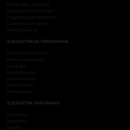
Élethű dildó, műpénisz
Léghullámos csiklóizgató
Hagyományos csiklóizgató
Gésagolyó, szexgolyó
Anál játékszerek
SZEXJÁTÉKOK FÉRFIAKNAK
FLESHLIGHT műpunci
Élethű maszturbátor
Szexbaba
Prosztataizgató
Potencianövelő
Pénisznövelés
Péniszpumpa
SZEXJÁTÉK PÁROKNAK
Párvibrátor
Előjátékhoz
Síkosító