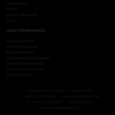
Masszázsolaj
BDSM
Erotikus társasjáték
Óvszer
SZEXI FEHÉRNEMŰK
Melltartó szettek
Mellemelő szettek
Babydoll, köntös
Fehérnemű telt hölgyekre
Cicaruha, harisznyaruha
Szexi combfix, harisnya
Erotikus jelmez
VÁSÁRLÁSI FELTÉTELEK
ADATKEZELÉS
COOKIE TÁJÉKOZTATÓ
HASZNOS INFORMÁCIÓK
AZ OLDAL HASZNÁLATA
VEVŐSZOLGÁLAT
ELÁLLÁS A SZERZŐDÉSTÓL