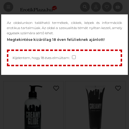
Az oldalunkon található termékek, cikkek, képek és információk
KERESÉS: MŰSPERMA
erotikus tartalmúak. Az oldal a szexualitás témát nyíltan kezeli, amely
egyesek számára sértő lehet.
/
Keresés: Műsperma
Megtekintése kizárólag 18 éven felülieknek ajánlott!
Kijelentem, hogy 18 éves elmúltam:
1 - 13 / 13 termék
Csak raktáron...