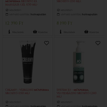
műsperma
síkosító és
síkosító (150 ml)
masszázs gél (150 ml)
készleten
készleten
várható szállítás:
holnapután
várható szállítás:
holnapután
12 390 Ft
8 190 Ft
Részletek
Kosárba
Részletek
Kosárba
Creamy - vízbázisú
műsperma
System Jo -
műsperma
síkosító (150 ml)
vegyesbázisú síkosító (240
ml)
készleten
készleten
várható szállítás:
holnapután
várható szállítás:
holnapután