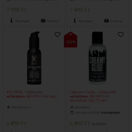
7 990 Ft
7 490 Ft
Részletek
Kosárba
Részletek
Kosárba
-20%
XPOWER - vízbázisú
Creamy Glide - vízbázisú
műsperma
síkosító (100 ml)
műsperma
síkosító és
masszázs gél (75 ml)
készlethiány
készleten
várható szállítás:
holnapután
6 890 Ft
6 800 Ft
8 490 Ft