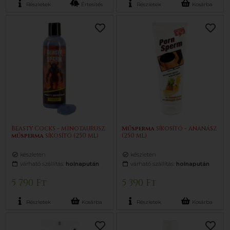
Részletek
Értesítés
Részletek
Kosárba
Beasty Cocks - minotaurusz
Műsperma
síkosító - ananász
műsperma
síkosító (250 ml)
(250 ml)
készleten
készleten
várható szállítás:
holnapután
várható szállítás:
holnapután
5 790 Ft
5 390 Ft
Részletek
Kosárba
Részletek
Kosárba