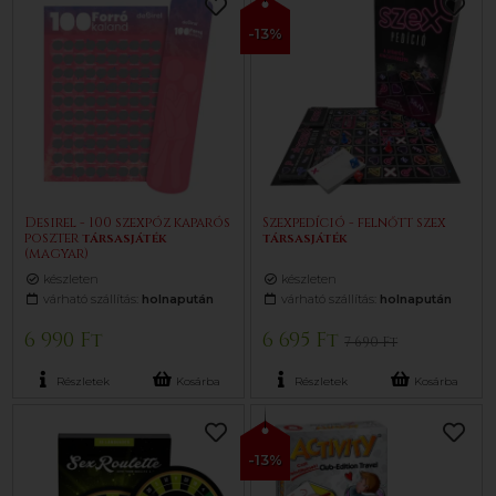
-13%
Desirel - 100 szexpóz kaparós
Szexpedíció - felnőtt szex
poszter
társasjáték
társasjáték
(magyar)
készleten
készleten
várható szállítás:
holnapután
várható szállítás:
holnapután
6 990 Ft
6 695 Ft
7 690 Ft
Részletek
Kosárba
Részletek
Kosárba
-13%