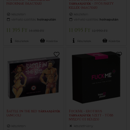
pároknak (magyar)
társasjáték
- ivós party
kellék (magyar)
készleten
készleten
várható szállítás:
holnapután
várható szállítás:
holnapután
11 395 Ft
11 095 Ft
14 190 Ft
12 990 Ft
Részletek
Kosárba
Részletek
Kosárba
Battle in the bed
társasjáték
FuckMe - erotikus
(angol)
társasjáték
szett - több
nyelvű (11 részes)
készleten
készlethiány