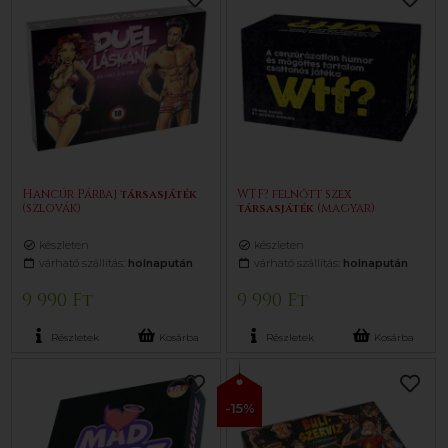
Hancúr Párbaj
társasjáték
WTF? felnőtt szex
(szlovák)
társasjáték
(magyar)
készleten
készleten
várható szállítás:
holnapután
várható szállítás:
holnapután
9 990 Ft
9 990 Ft
Részletek
Kosárba
Részletek
Kosárba
-15%