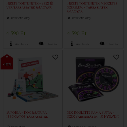
Fekete történetek - Szex és
Fekete történetek: Végzetes
Vér
társasjáték
(magyar)
szerelem -
társasjáték
(magyar)
készlethiány
készlethiány
4 590 Ft
4 590 Ft
Részletek
Értesítés
Részletek
Értesítés
-10%
Eufória - Kocsmatúra
Sex Roulette Kama Sutra -
iszogatós
társasjáték
szex
társasjáték
(10 nyelven)