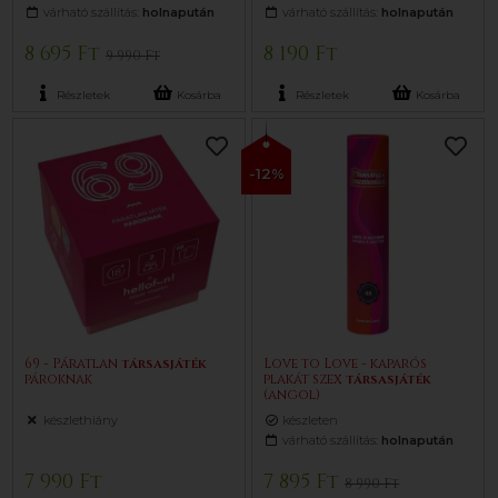
várható szállítás:
holnapután
várható szállítás:
holnapután
8 695 Ft
8 190 Ft
9 990 Ft
Részletek
Kosárba
Részletek
Kosárba
-12%
69 - Páratlan
társasjáték
Love to Love - kaparós
pároknak
plakát szex
társasjáték
(angol)
készlethiány
készleten
várható szállítás:
holnapután
7 990 Ft
7 895 Ft
8 990 Ft