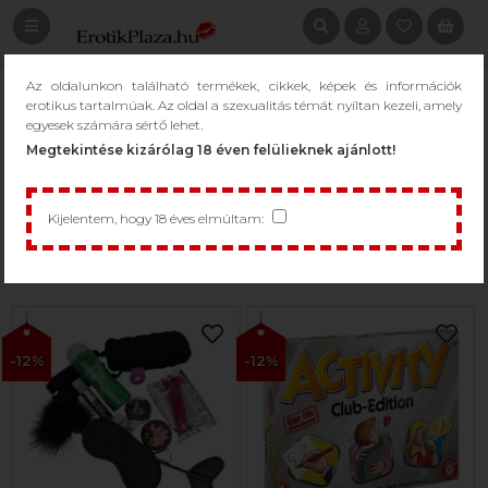
Az oldalunkon található termékek, cikkek, képek és információk
KERESÉS: TÁRSASJÁTÉK
erotikus tartalmúak. Az oldal a szexualitás témát nyíltan kezeli, amely
egyesek számára sértő lehet.
/
Keresés: Társasjáték
Megtekintése kizárólag 18 éven felülieknek ajánlott!
Kijelentem, hogy 18 éves elmúltam:
1 - 49 / 83 termék
Csak raktáron...
-12%
-12%