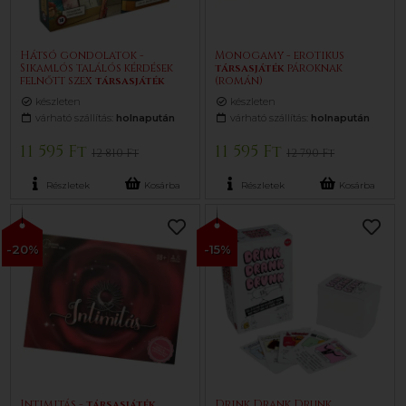
Hátsó gondolatok -
Monogamy - erotikus
Sikamlós találós kérdések
társasjáték
pároknak
felnőtt szex
társasjáték
(román)
készleten
készleten
várható szállítás:
holnapután
várható szállítás:
holnapután
11 595 Ft
11 595 Ft
12 810 Ft
12 790 Ft
Részletek
Kosárba
Részletek
Kosárba
-20%
-15%
Intimitás -
társasjáték
Drink Drank Drunk