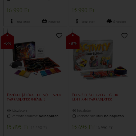
16 990 Ft
15 990 Ft
Részletek
Kosárba
Részletek
Értesítés
-6%
-8%
Érzékek Játéka - felnőtt szex
Felnőtt Activity - Club
társasjáték
(német)
Edition
társasjáték
készleten
készleten
várható szállítás:
holnapután
várható szállítás:
holnapután
15 895 Ft
15 695 Ft
16 990 Ft
16 990 Ft