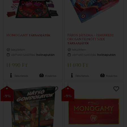
Monogamy
társasjáték
Páros játszma - Ismerkedj
okosan felnőtt szex
társasjáték
készleten
készleten
várható szállítás:
holnapután
várható szállítás:
holnapután
11 990 Ft
11 690 Ft
Részletek
Kosárba
Részletek
Kosárba
-9%
-9%