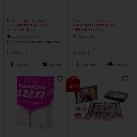
Fetish Fun - erotikus
Oral Fun - erotikus
társasjáték
pároknak
társasjáték
pároknak
(angol nyelvű)
(angol nyelvű)
utolsó egy darab
készlethiány
várható szállítás:
holnapután
8 990 Ft
8 990 Ft
Részletek
Kosárba
Részletek
Értesítés
-20%