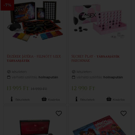
-7%
Érzékek Játéka - felnőtt szex
Secret Play -
társasjáték
társasjáték
pároknak
készleten
készleten
várható szállítás:
holnapután
várható szállítás:
holnapután
13 995 Ft
12 990 Ft
14 990 Ft
Részletek
Kosárba
Részletek
Kosárba