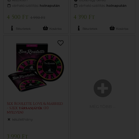
készleten
utolsó egy darab
várható szállítás:
holnapután
várható szállítás:
holnapután
4 500 Ft
4 390 Ft
4 990 Ft
Részletek
Kosárba
Részletek
Kosárba
Sex Roulette Love & Married
MÉG TÖBB
...
- szex
társasjáték
(10
nyelven)
készlethiány
3 990 Ft