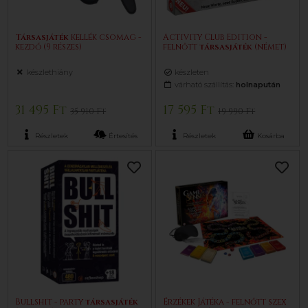
Társasjáték
kellék csomag -
Activity Club Edition -
kezdő (9 részes)
felnőtt
társasjáték
(német)
készlethiány
készleten
várható szállítás:
holnapután
31 495 Ft
17 595 Ft
35 910 Ft
19 990 Ft
Részletek
Értesítés
Részletek
Kosárba
Bullshit - party
társasjáték
Érzékek Játéka - felnőtt szex