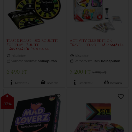
tease & please - Sex Roulette
Activity Club Edition
Foreplay - Rulett
Travel - felnőtt
társasjáték
Társasjáték
Pároknak
készleten
készleten
várható szállítás:
holnapután
várható szállítás:
holnapután
6 490 Ft
5 200 Ft
5 990 Ft
Részletek
Kosárba
Részletek
Kosárba
-13%