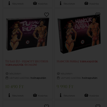
Részletek
Kosárba
Részletek
Kosárba
Tu Sau EU - felnőtt erotikus
Hancúr párbaj
társasjáték
társasjáték
(román)
készleten
készleten
várható szállítás:
holnapután
várható szállítás:
holnapután
10 490 Ft
9 990 Ft
Részletek
Kosárba
Részletek
Kosárba