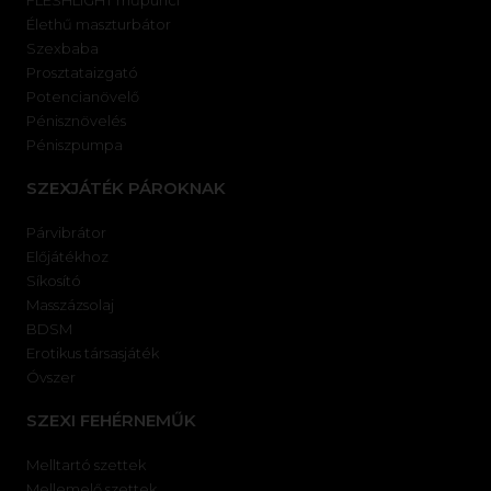
FLESHLIGHT műpunci
Élethű maszturbátor
Szexbaba
Prosztataizgató
Potencianövelő
Pénisznövelés
Péniszpumpa
SZEXJÁTÉK PÁROKNAK
Párvibrátor
Előjátékhoz
Síkosító
Masszázsolaj
BDSM
Erotikus társasjáték
Óvszer
SZEXI FEHÉRNEMŰK
Melltartó szettek
Mellemelő szettek