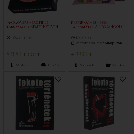
MadLoverz - erotikus
Kheper Games - szex
társasjáték
német nyelven
társasjáték
2-4 fő (angol)
készlethiány
készleten
várható szállítás:
holnapután
5 185 Ft
4 990 Ft
5 990 Ft
Részletek
Értesítés
Részletek
Kosárba