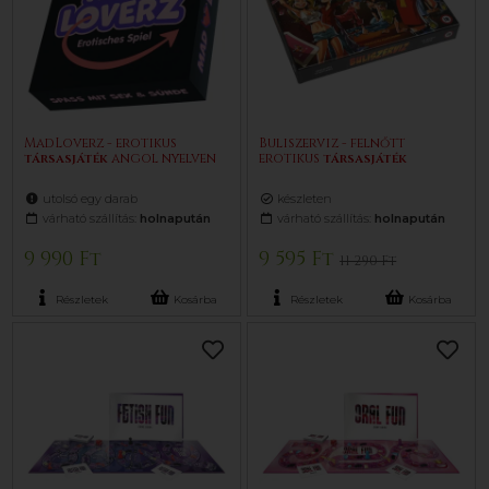
MadLoverz - erotikus
Buliszerviz - felnőtt
társasjáték
angol nyelven
erotikus
társasjáték
utolsó egy darab
készleten
várható szállítás:
holnapután
várható szállítás:
holnapután
9 990 Ft
9 595 Ft
11 290 Ft
Részletek
Kosárba
Részletek
Kosárba