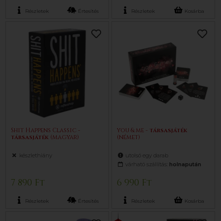
Részletek
Értesítés
Részletek
Kosárba
Shit Happens Classic -
you & me -
társasjáték
társasjáték
(magyar)
(német)
készlethiány
utolsó egy darab
várható szállítás:
holnapután
7 890 Ft
6 990 Ft
Részletek
Értesítés
Részletek
Kosárba