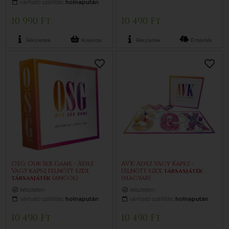
várható szállítás:
holnapután
10 990 Ft
10 490 Ft
Részletek
Kosárba
Részletek
Értesítés
OSG: Our Sex Game - Adsz
AVK: Adsz Vagy Kapsz -
Vagy kapsz felnőtt szex
felnőtt szex
társasjáték
társasjáték
(angol)
(magyar)
készleten
készleten
várható szállítás:
holnapután
várható szállítás:
holnapután
10 490 Ft
10 490 Ft