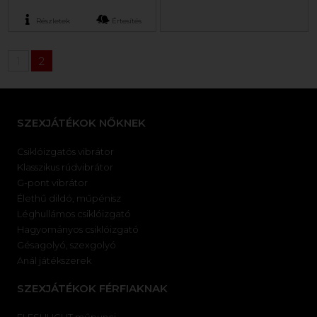
Részletek
Értesítés
1
2
SZEXJÁTÉKOK NŐKNEK
Csiklóizgatós vibrátor
Klasszikus rúdvibrátor
G-pont vibrátor
Élethű dildó, műpénisz
Léghullámos csiklóizgató
Hagyományos csiklóizgató
Gésagolyó, szexgolyó
Anál játékszerek
SZEXJÁTÉKOK FÉRFIAKNAK