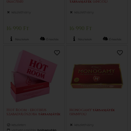
(magyar)
társasjáték
(angol)
készlethiány
készlethiány
16 990 Ft
16 990 Ft
Részletek
Értesítés
Részletek
Értesítés
Hot Room - erotikus
Monogamy
társasjáték
szabadulószoba
társasjáték
(spanyol)
készleten
készlethiány
várható szállítás:
holnapután