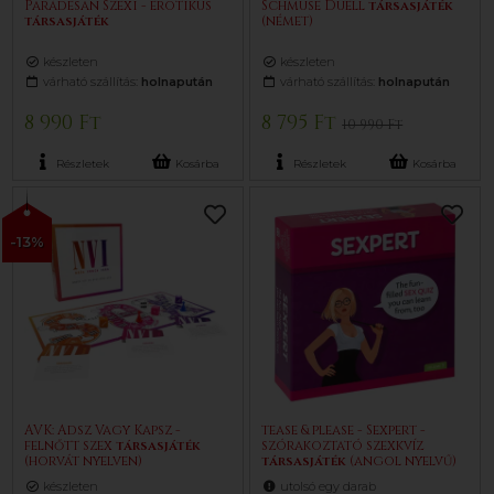
Parádésan Szexi - erotikus
Schmuse Duell
társasjáték
társasjáték
(német)
készleten
készleten
várható szállítás:
holnapután
várható szállítás:
holnapután
8 990 Ft
8 795 Ft
10 990 Ft
Részletek
Kosárba
Részletek
Kosárba
-13%
AVK: Adsz Vagy Kapsz -
tease & please - Sexpert -
felnőtt szex
társasjáték
szórakoztató szexkvíz
(horvát nyelven)
társasjáték
(angol nyelvű)
készleten
utolsó egy darab