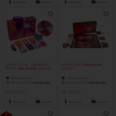
Részletek
Kosárba
Részletek
Kosárba
Love to Love - variálható
Monogamy
társasjáték
rulett
társasjáték
(angol)
(német)
utolsó egy darab
utolsó egy darab
várható szállítás:
holnapután
várható szállítás:
holnapután
15 590 Ft
14 590 Ft
Részletek
Kosárba
Részletek
Kosárba