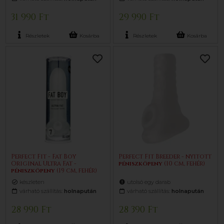
31 990 Ft
29 990 Ft
Részletek
Kosárba
Részletek
Kosárba
Perfect Fit - Fat Boy
Perfect Fit Breeder - nyitott
Original Ultra Fat -
pénisz
köpeny
(10 cm, fehér)
pénisz
köpeny
(19 cm, fehér)
készleten
utolsó egy darab
várható szállítás:
holnapután
várható szállítás:
holnapután
28 990 Ft
28 390 Ft