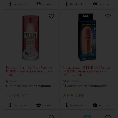
Részletek
Kosárba
Részletek
Kosárba
Perfect Fit - Fat Boy Micro
Pipedream - X-TENSION Mega
Ribbed -
pénisz
köpeny
(15 cm,
1 - élethű
pénisz
köpeny
(17,7
fehér)
cm, testszínű)
készleten
készleten
várható szállítás:
holnapután
várható szállítás:
holnapután
20 990 Ft
20 990 Ft
Részletek
Kosárba
Részletek
Kosárba