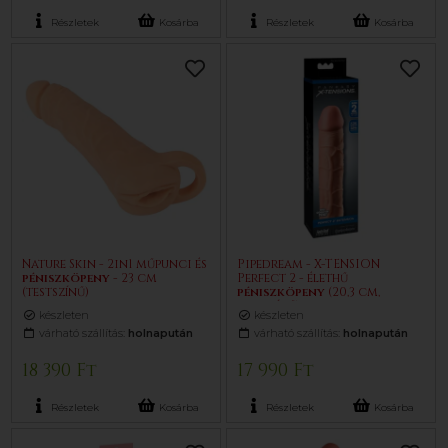
Részletek
Kosárba
Részletek
Kosárba
Nature Skin - 2in1 műpunci és
Pipedream - X-TENSION
pénisz
köpeny
- 23 cm
Perfect 2 - élethű
(testszínű)
pénisz
köpeny
(20,3 cm,
testszínű)
készleten
készleten
várható szállítás:
holnapután
várható szállítás:
holnapután
18 390 Ft
17 990 Ft
Részletek
Kosárba
Részletek
Kosárba