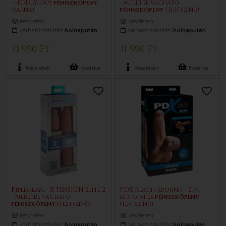
- heregyűrűs
pénisz
köpeny
- méretre vágható
(barna)
pénisz
köpeny
(testszínű)
készleten
készleten
várható szállítás:
holnapután
várható szállítás:
holnapután
33 990 Ft
31 990 Ft
Részletek
Kosárba
Részletek
Kosárba
Pipedream - X-TENSION Elite 2
PDX Reach Around - 2in1
- méretre vágható
műpopsi és
pénisz
köpeny
pénisz
köpeny
(testszínű)
(testszínű)
készleten
készleten
várható szállítás:
holnapután
várható szállítás:
holnapután