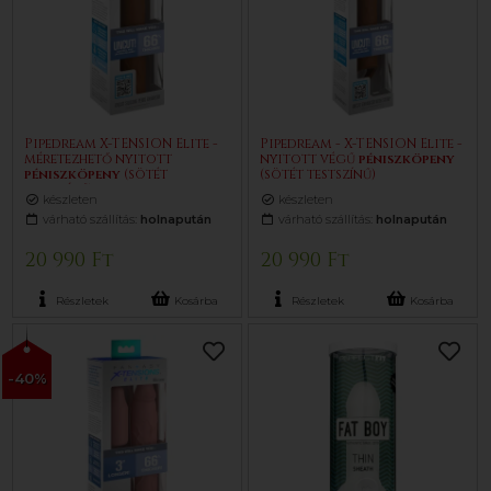
Pipedream X-TENSION Elite -
Pipedream - X-TENSION Elite -
méretezhető nyitott
nyitott végű
pénisz
köpeny
pénisz
köpeny
(sötét
(sötét testszínű)
testszínű)
készleten
készleten
várható szállítás:
holnapután
várható szállítás:
holnapután
20 990 Ft
20 990 Ft
Részletek
Kosárba
Részletek
Kosárba
-40%