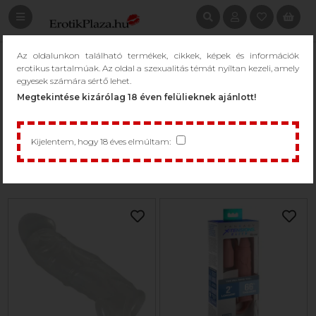
Az oldalunkon található termékek, cikkek, képek és információk
KERESÉS: PÉNISZ KÖPENY
erotikus tartalmúak. Az oldal a szexualitás témát nyíltan kezeli, amely
egyesek számára sértő lehet.
/
Keresés: Pénisz köpeny
Megtekintése kizárólag 18 éven felülieknek ajánlott!
Kijelentem, hogy 18 éves elmúltam:
1 - 49 / 136 termék
Csak raktáron...