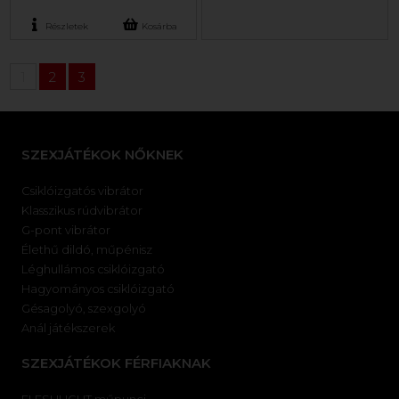
Részletek
Kosárba
1
2
3
SZEXJÁTÉKOK NŐKNEK
Csiklóizgatós vibrátor
Klasszikus rúdvibrátor
G-pont vibrátor
Élethű dildó, műpénisz
Léghullámos csiklóizgató
Hagyományos csiklóizgató
Gésagolyó, szexgolyó
Anál játékszerek
SZEXJÁTÉKOK FÉRFIAKNAK