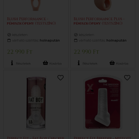
Blush Performance -
Blush Performance Plus -
pénisz
köpeny
(testszínű)
pénisz
köpeny
(testszínű)
készleten
készleten
várható szállítás:
holnapután
várható szállítás:
holnapután
22 990 Ft
22 990 Ft
Részletek
Kosárba
Részletek
Kosárba
Perfect Fit - Fat Boy Checker
Perfect Fit Breeder - nyitott