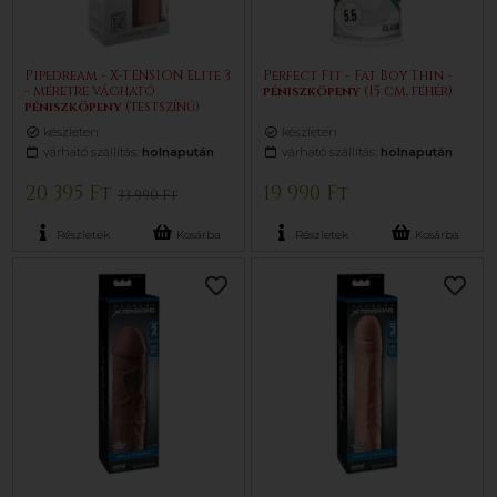
Pipedream - X-TENSION Elite 3
Perfect Fit - Fat Boy Thin -
- méretre vágható
pénisz
köpeny
(15 cm, fehér)
pénisz
köpeny
(testszínű)
készleten
készleten
várható szállítás:
holnapután
várható szállítás:
holnapután
20 395 Ft
19 990 Ft
33 990 Ft
Részletek
Kosárba
Részletek
Kosárba