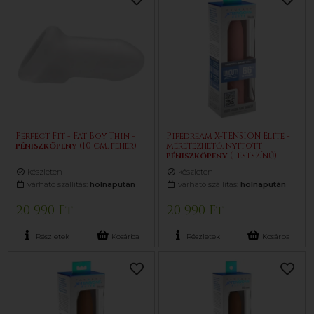
Perfect Fit - Fat Boy Thin -
Pipedream X-TENSION Elite -
pénisz
köpeny
(10 cm, fehér)
méretezhető, nyitott
pénisz
köpeny
(testszínű)
készleten
készleten
várható szállítás:
holnapután
várható szállítás:
holnapután
20 990 Ft
20 990 Ft
Részletek
Kosárba
Részletek
Kosárba