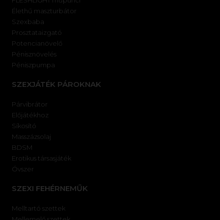
FLESHLIGHT műpunci
Élethű maszturbátor
Szexbaba
Prosztataizgató
Potencianövelő
Pénisznövelés
Péniszpumpa
SZEXJÁTÉK PÁROKNAK
Párvibrátor
Előjátékhoz
Síkosító
Masszázsolaj
BDSM
Erotikus társasjáték
Óvszer
SZEXI FEHÉRNEMŰK
Melltartó szettek
Mellemelő szettek