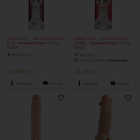
Perfect Fit - Fat Boy Checker
Perfect Fit - Fat Boy Micro
Box -
pénisz
köpeny
(19 cm,
Ribbed -
pénisz
köpeny
(17 cm,
fehér)
fehér)
készlethiány
készleten
várható szállítás:
holnapután
24 490 Ft
24 490 Ft
Részletek
Értesítés
Részletek
Kosárba