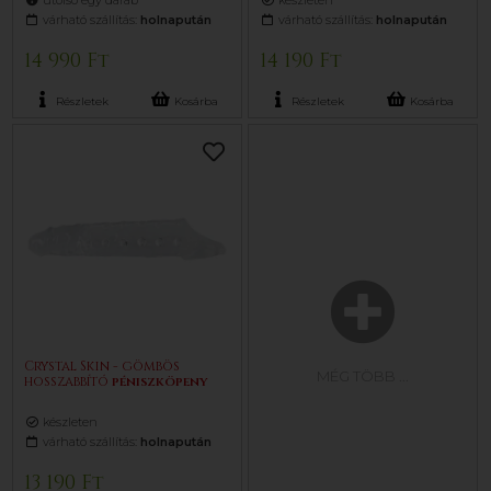
utolsó egy darab
készleten
várható szállítás:
holnapután
várható szállítás:
holnapután
14 990 Ft
14 190 Ft
Részletek
Kosárba
Részletek
Kosárba
Crystal Skin - gömbös
MÉG TÖBB
...
hosszabbító
pénisz
köpeny
készleten
várható szállítás:
holnapután
13 190 Ft