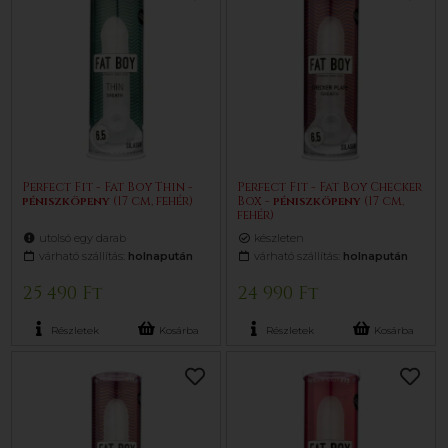
Perfect Fit - Fat Boy Thin -
Perfect Fit - Fat Boy Checker
pénisz
köpeny
(17 cm, fehér)
Box -
pénisz
köpeny
(17 cm,
fehér)
utolsó egy darab
készleten
várható szállítás:
holnapután
várható szállítás:
holnapután
25 490 Ft
24 990 Ft
Részletek
Kosárba
Részletek
Kosárba