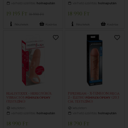
várható szállítás:
holnapután
várható szállítás:
holnapután
19 195 Ft
18 990 Ft
31 990 Ft
Részletek
Kosárba
Részletek
Kosárba
realistixxx - heregyűrűs,
Pipedream - X-TENSION Mega
vibrációs
pénisz
köpeny
2 - élethű
pénisz
köpeny
(20,3
(testszínű)
cm, testszínű)
készleten
készleten
várható szállítás:
holnapután
várható szállítás:
holnapután
18 990 Ft
18 790 Ft