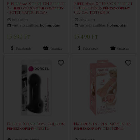
Pipedream X-TENSION Perfect
Pipedream X-TENSION Perfect
2 - heregyűrűs
pénisz
köpeny
1 - heregyűrűs
pénisz
köpeny
- sötét natúr (19cm)
(17,7 cm, testszínű)
készleten
készleten
várható szállítás:
holnapután
várható szállítás:
holnapután
15 690 Ft
15 490 Ft
Részletek
Kosárba
Részletek
Kosárba
Dorcel Xtend Boy - szilikon
Nature Skin - 2in1 műpopsi és
pénisz
köpeny
(fekete)
pénisz
köpeny
(testszínű)