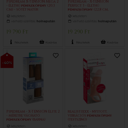
Pipedream X-TENSION Mega 2
Pipedream - X-TENSION
- élethű
pénisz
köpeny
(20,3
Perfect 3 - élethű
cm) - sötét natúr
pénisz
köpeny
(22,8 cm,
testszínű)
készleten
készleten
várható szállítás:
holnapután
várható szállítás:
holnapután
19 790 Ft
19 290 Ft
Részletek
Kosárba
Részletek
Kosárba
-40%
Pipedream - X-TENSION Elite 2
realistixxx - nyitott,
- méretre vágható
vibrációs
pénisz
köpeny
pénisz
köpeny
(barna)
(testszínű)
készleten
készleten