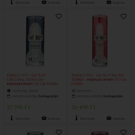
Részletek
Kosárba
Részletek
Kosárba
Perfect Fit - Fat Boy
Perfect Fit - Fat Boy Micro
Original Ultra Fat -
Ribbed -
pénisz
köpeny
(19 cm,
pénisz
köpeny
(15 cm, fehér)
fehér)
utolsó egy darab
készleten
várható szállítás:
holnapután
várható szállítás:
holnapután
27 590 Ft
26 490 Ft
Részletek
Kosárba
Részletek
Kosárba