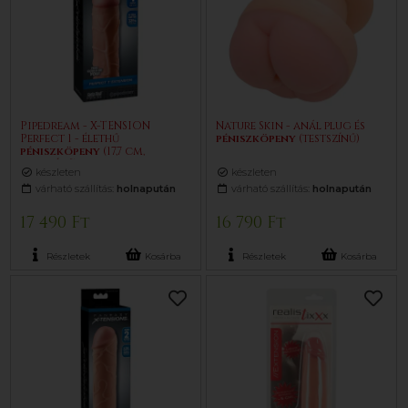
Pipedream - X-TENSION
Nature Skin - anál plug és
Perfect 1 - élethű
pénisz
köpeny
(testszínű)
pénisz
köpeny
(17,7 cm,
testszínű)
készleten
készleten
várható szállítás:
holnapután
várható szállítás:
holnapután
17 490 Ft
16 790 Ft
Részletek
Kosárba
Részletek
Kosárba