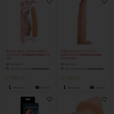
Nature Skin - hosszabbító,
Performance Plus 2,5 -
vastagító
pénisz
köpeny
(24
heregyűrűs
pénisz
köpeny
cm)
(testszínű)
készleten
készleten
várható szállítás:
holnapután
várható szállítás:
holnapután
17 990 Ft
17 790 Ft
Részletek
Kosárba
Részletek
Kosárba