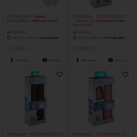
Crystal Skin -
pénisz
Pipedream - X-TENSION Elite 2
hosszabbító
pénisz
köpeny
- heregyűrűs
pénisz
köpeny
(testszínű)
készleten
készleten
várható szállítás:
holnapután
várható szállítás:
holnapután
11 190 Ft
33 990 Ft
Részletek
Kosárba
Részletek
Kosárba
Pipedream - X-TENSION Elite 3
Pipedream - X-TENSION Elite 1