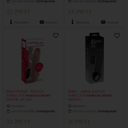
várható szállítás:
holnapután
várható szállítás:
holnapután
22 290 Ft
22 290 Ft
Részletek
Kosárba
Részletek
Kosárba
realistixxx - rádiós
Rebel - akkus, rádiós
vibrációs
pénisz
köpeny
vibrációs
pénisz
köpeny
(natúr, 20 cm)
(fekete)
készleten
készleten
várható szállítás:
holnapután
várható szállítás:
holnapután
22 290 Ft
21 990 Ft