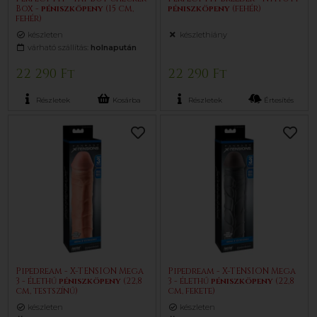
Box -
pénisz
köpeny
(15 cm,
pénisz
köpeny
(fehér)
fehér)
készleten
készlethiány
várható szállítás:
holnapután
22 290 Ft
22 290 Ft
Részletek
Kosárba
Részletek
Értesítés
Pipedream - X-TENSION Mega
Pipedream - X-TENSION Mega
3 - élethű
pénisz
köpeny
(22,8
3 - élethű
pénisz
köpeny
(22,8
cm, testszínű)
cm, fekete)
készleten
készleten