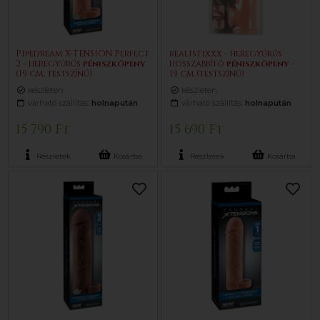
Pipedream X-TENSION Perfect
realistixxx - heregyűrűs
2 - heregyűrűs
pénisz
köpeny
hosszabbító
pénisz
köpeny
-
(19 cm, testszínű)
19 cm (testszínű)
készleten
készleten
várható szállítás:
holnapután
várható szállítás:
holnapután
15 790 Ft
15 690 Ft
Részletek
Kosárba
Részletek
Kosárba