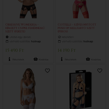
Obsessive Wonderia -
Cottelli - szíves nyitott
hímzett csipke fehérnemű
push-up melltartó szett
szett (fekete)
(piros)
utolsó egy darab
készleten
várható szállítás:
holnap
várható szállítás:
holnap
15 490 Ft
14 190 Ft
Részletek
Kosárba
Részletek
Kosárba