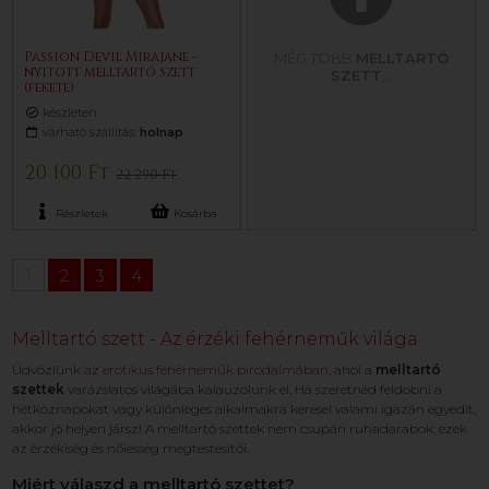
Passion Devil Mirajane -
MÉG TÖBB
MELLTARTÓ
nyitott melltartó szett
SZETT
...
(fekete)
készleten
várható szállítás:
holnap
20 100 Ft
22 290 Ft
Részletek
Kosárba
1
2
3
4
Melltartó szett - Az érzéki fehérneműk világa
Üdvözlünk
az erotikus fehérneműk birodalmában,
ahol a
melltartó
szettek
varázslatos világába kalauzolunk el. Ha szeretnéd feldobni a
hétköznapokat vagy különleges alkalmakra keresel valami igazán egyedit,
akkor jó helyen jársz! A melltartó szettek nem csupán ruhadarabok; ezek
az érzékiség és nőiesség megtestesítői.
Miért válaszd a melltartó szettet?