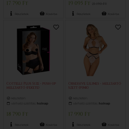
17 790 Ft
19 095 Ft
21 190 Ft
Részletek
Kosárba
Részletek
Kosárba
Cottelli Plus Size - push-up
Obsessive Lilines - melltartó
melltartó (fekete)
szett (pink)
készleten
készleten
várható szállítás:
holnap
várható szállítás:
holnap
18 790 Ft
17 990 Ft
Részletek
Kosárba
Részletek
Kosárba