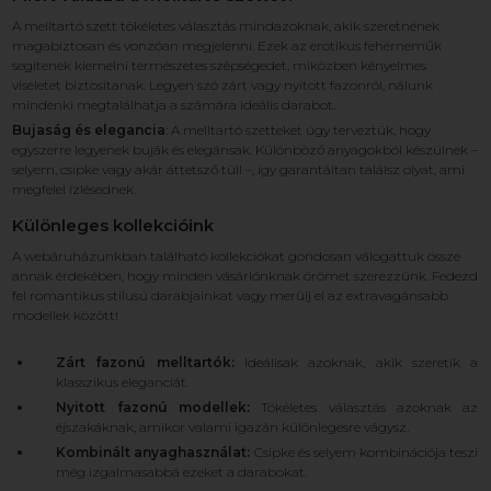
A melltartó szett tökéletes választás mindazoknak, akik szeretnének
magabiztosan és vonzóan megjelenni. Ezek az erotikus fehérneműk
segítenek kiemelni természetes szépségedet, miközben kényelmes
viseletet biztosítanak. Legyen szó zárt vagy nyitott fazonról, nálunk
mindenki megtalálhatja a számára ideális darabot.
Bujaság és elegancia
: A melltartó szetteket úgy terveztük, hogy
egyszerre legyenek buják és elegánsak. Különböző anyagokból készülnek –
selyem, csipke vagy akár áttetsző tüll –, így garantáltan találsz olyat, ami
megfelel ízlésednek.
Különleges kollekcióink
A webáruházunkban található kollekciókat gondosan válogattuk össze
annak érdekében, hogy minden vásárlónknak örömet szerezzünk. Fedezd
fel romantikus stílusú darabjainkat vagy merülj el az extravagánsabb
modellek között!
Zárt fazonú melltartók:
Ideálisak azoknak, akik szeretik a
klasszikus eleganciát.
Nyitott fazonú modellek:
Tökéletes választás azoknak az
éjszakáknak, amikor valami igazán különlegesre vágysz.
Kombinált anyaghasználat:
Csipke és selyem kombinációja teszi
még izgalmasabbá ezeket a darabokat.