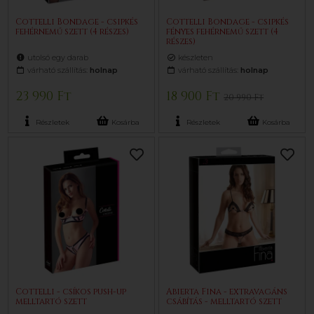
Cottelli Bondage - csipkés
Cottelli Bondage - csipkés
fehérnemű szett (4 részes)
fényes fehérnemű szett (4
részes)
utolsó egy darab
készleten
várható szállítás:
holnap
várható szállítás:
holnap
23 990 Ft
18 900 Ft
20 990 Ft
Részletek
Kosárba
Részletek
Kosárba
Cottelli - csíkos push-up
Abierta Fina - extravagáns
melltartó szett
csábítás - melltartó szett