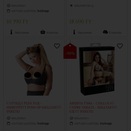
készleten
készlethiány
várható szállítás:
holnap
10 390 Ft
18 690 Ft
Részletek
Kosárba
Részletek
Értesítés
-10%
Cottelli Plus Size -
Abierta Fina - csillogó
merevített push-up melltartó
csipke varázs - melltartó
(fekete)
szett (fekete)
készleten
készleten
várható szállítás:
holnap
várható szállítás:
holnap