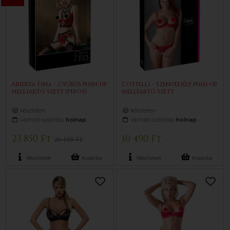
Abierta Fina - gyűrűs push-up
Cottelli - Szenvedély push-up
melltartó szett (piros)
melltartó szett
készleten
készleten
várható szállítás:
holnap
várható szállítás:
holnap
23 850 Ft
10 490 Ft
26 490 Ft
Részletek
Kosárba
Részletek
Kosárba