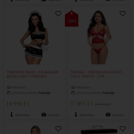
-10%
Obsessive Maid - szobalány
Mapalé - 3 részes melltartó
jelmez szett (5 részes)
szett (piros) - S/M
készleten
készleten
várható szállítás:
holnap
várható szállítás:
holnap
14 990 Ft
17 895 Ft
19 790 Ft
Részletek
Kosárba
Részletek
Kosárba