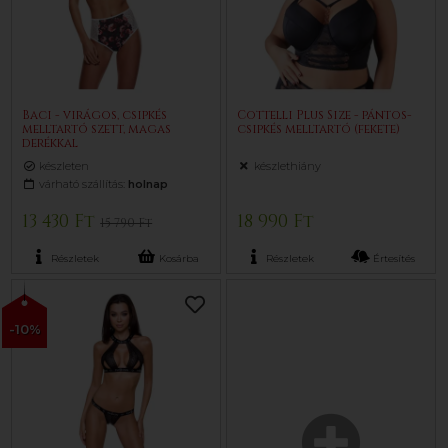
Baci - virágos, csipkés
Cottelli Plus Size - pántos-
melltartó szett, magas
csipkés melltartó (fekete)
derékkal
készleten
készlethiány
várható szállítás:
holnap
13 430 Ft
18 990 Ft
15 790 Ft
Részletek
Kosárba
Részletek
Értesítés
-10%