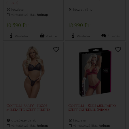
(piros)
készleten
készlethiány
várható szállítás:
holnap
10 590 Ft
18 990 Ft
Részletek
Kosárba
Részletek
Értesítés
Cottelli Party - fűzős
Cottelli - Kéjes melltartó
melltartó szett (fekete)
szett csipkéből (piros)
utolsó egy darab
készleten
várható szállítás:
holnap
várható szállítás:
holnap