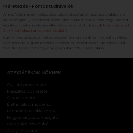
Méretezés - Fontos tudnivalók
A megfelelő méret kiválasztása kulcsfontosságú ahhoz, hogy valóban jól
érezd magad új fehérneműidben. Mivel webáruházunkban forgalmazott
erotikus ruhák méretezése eltérhet a megszokottól,
kérjük tanulmányozd
át mérettáblázatunkat vásárlás előtt!
Egy jól megválasztott melltartó szett nem csak önbizalmat adhat neked;
partnereddel is új dimenzióba emelheti kapcsolatotokat. Ne habozz hát
tovább! Válassz most egy lenyűgöző darabot kínálatunkból!
SZEXJÁTÉKOK NŐKNEK
Csiklóizgatós vibrátor
Klasszikus rúdvibrátor
G-pont vibrátor
Élethű dildó, műpénisz
Léghullámos csiklóizgató
Hagyományos csiklóizgató
Gésagolyó, szexgolyó
Anál játékszerek