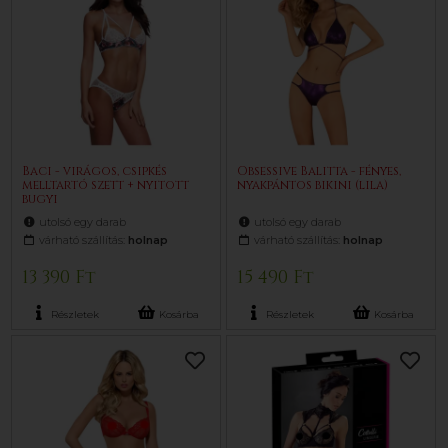
Baci - virágos, csipkés
Obsessive Balitta - fényes,
melltartó szett + nyitott
nyakpántos bikini (lila)
bugyi
utolsó egy darab
utolsó egy darab
várható szállítás:
holnap
várható szállítás:
holnap
13 390 Ft
15 490 Ft
Részletek
Kosárba
Részletek
Kosárba