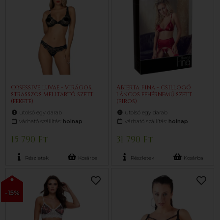
Obsessive Luvae - virágos,
Abierta Fina - csillogó
strasszos melltartó szett
láncos fehérnemű szett
(fekete)
(piros)
utolsó egy darab
utolsó egy darab
várható szállítás:
holnap
várható szállítás:
holnap
15 790 Ft
31 790 Ft
Részletek
Kosárba
Részletek
Kosárba
-15%