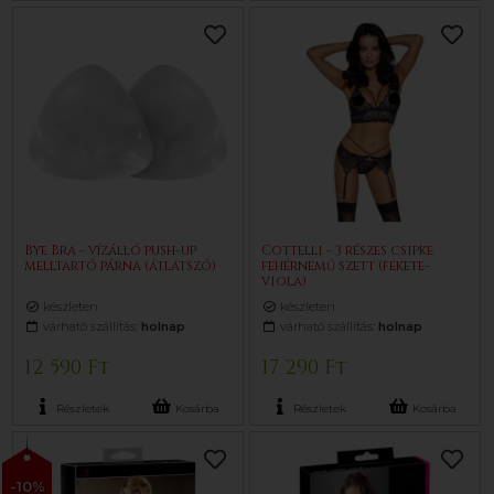
Bye Bra - vízálló push-up
Cottelli - 3 részes csipke
melltartó párna (átlátszó)
fehérnemű szett (fekete-
viola)
készleten
készleten
várható szállítás:
holnap
várható szállítás:
holnap
12 590 Ft
17 290 Ft
Részletek
Kosárba
Részletek
Kosárba
-10%