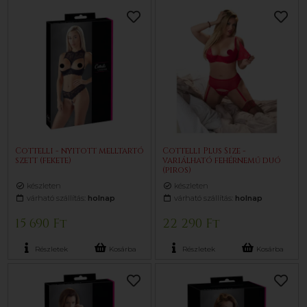
Cottelli - nyitott melltartó
Cottelli Plus Size -
szett (fekete)
variálható fehérnemű duó
(piros)
készleten
készleten
várható szállítás:
holnap
várható szállítás:
holnap
15 690 Ft
22 290 Ft
Részletek
Kosárba
Részletek
Kosárba