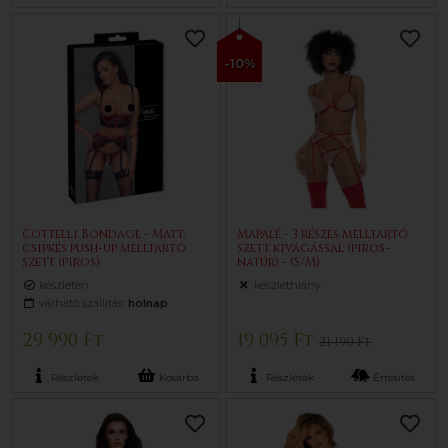
-10%
Cottelli Bondage - Matt,
Mapalé - 3 részes melltartó
csipkés push-up melltartó
szett kivágással (piros-
szett (piros)
natúr) - (S/M)
készleten
készlethiány
várható szállítás:
holnap
29 990 Ft
19 095 Ft
21 190 Ft
Részletek
Kosárba
Részletek
Értesítés