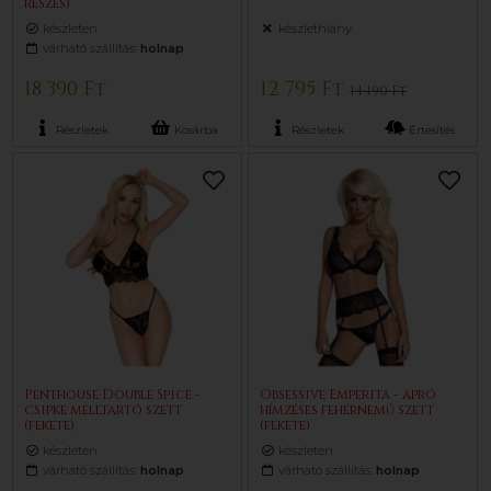
részes)
készleten
készlethiány
várható szállítás:
holnap
18 390 Ft
12 795 Ft
14 190 Ft
Részletek
Kosárba
Részletek
Értesítés
Penthouse Double Spice -
Obsessive Emperita - apró
csipke melltartó szett
hímzéses fehérnemű szett
(fekete)
(fekete)
készleten
készleten
várható szállítás:
holnap
várható szállítás:
holnap