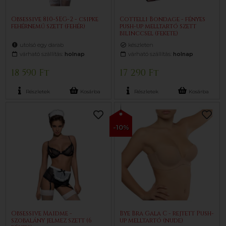
Obsessive 810-SEG-2 - csipke
Cottelli Bondage - fényes
fehérnemű szett (fehér)
push-up melltartó szett
bilinccsel (fekete)
utolsó egy darab
készleten
várható szállítás:
holnap
várható szállítás:
holnap
18 590 Ft
17 290 Ft
Részletek
Kosárba
Részletek
Kosárba
-10%
Obsessive Maidme -
Bye Bra Gala C - rejtett Push-
szobalány jelmez szett (6
up melltartó (nude)