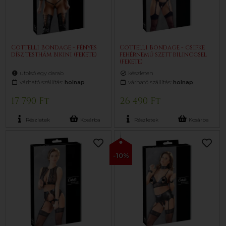
Cottelli Bondage - fényes
Cottelli Bondage - csipke
dísz testhám bikini (fekete)
fehérnemű szett bilinccsel
(fekete)
utolsó egy darab
készleten
várható szállítás:
holnap
várható szállítás:
holnap
17 790 Ft
26 490 Ft
Részletek
Kosárba
Részletek
Kosárba
-10%