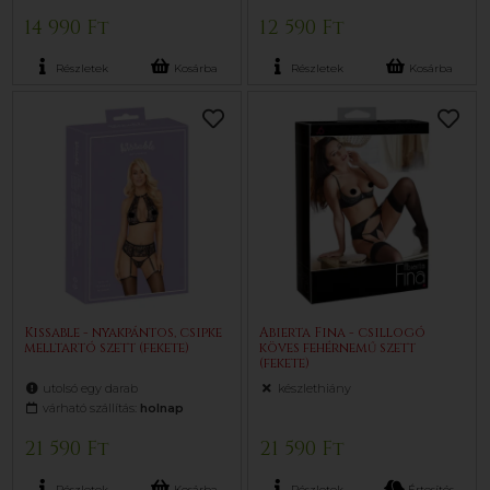
14 990 Ft
12 590 Ft
Részletek
Kosárba
Részletek
Kosárba
Kissable - nyakpántos, csipke
Abierta Fina - csillogó
melltartó szett (fekete)
köves fehérnemű szett
(fekete)
utolsó egy darab
készlethiány
várható szállítás:
holnap
21 590 Ft
21 590 Ft
Részletek
Kosárba
Részletek
Értesítés