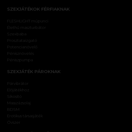
SZEXJÁTÉKOK FÉRFIAKNAK
FLESHLIGHT műpunci
Élethű maszturbátor
Szexbaba
Prosztataizgató
Potencianövelő
Pénisznövelés
Péniszpumpa
SZEXJÁTÉK PÁROKNAK
Párvibrátor
Előjátékhoz
Síkosító
Masszázsolaj
BDSM
Erotikus társasjáték
Óvszer