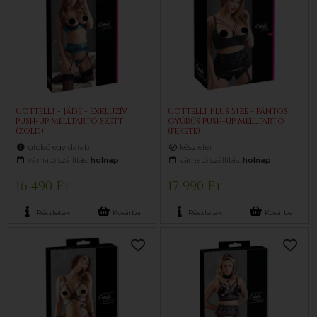
Cottelli - Jáde - exkluzív
Cottelli Plus Size - pántos,
push-up melltartó szett
gyűrűs push-up melltartó
(zöld)
(fekete)
utolsó egy darab
készleten
várható szállítás:
holnap
várható szállítás:
holnap
16 490 Ft
17 990 Ft
Részletek
Kosárba
Részletek
Kosárba