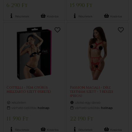
6 290 Ft
15 990 Ft
Részletek
Kosárba
Részletek
Kosárba
Cottelli - Fém gyűrűs
Passion Magali - dísz
melltartó szett (fekete)
testhám szett - 3 részes
(piros)
készleten
utolsó egy darab
várható szállítás:
holnap
várható szállítás:
holnap
11 590 Ft
22 190 Ft
Részletek
Kosárba
Részletek
Kosárba