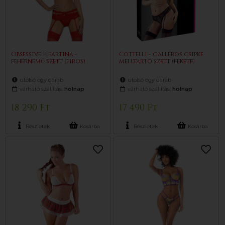
Obsessive Heartina -
Cottelli - galléros csipke
fehérnemű szett (piros)
melltartó szett (fekete)
utolsó egy darab
utolsó egy darab
várható szállítás:
holnap
várható szállítás:
holnap
18 290 Ft
17 490 Ft
Részletek
Kosárba
Részletek
Kosárba