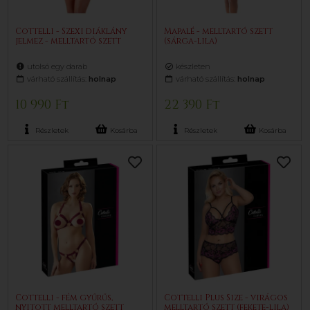
Cottelli - Szexi diáklány
Mapalé - melltartó szett
jelmez - melltartó szett
(sárga-lila)
utolsó egy darab
készleten
várható szállítás:
holnap
várható szállítás:
holnap
10 990 Ft
22 390 Ft
Részletek
Kosárba
Részletek
Kosárba
Cottelli - fém gyűrűs,
Cottelli Plus Size - virágos
nyitott melltartó szett
melltartó szett (fekete-lila)