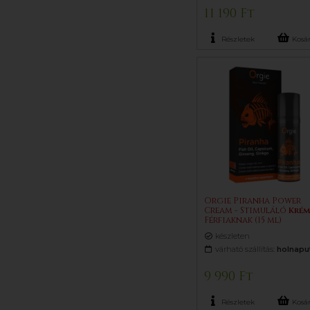
11 190 Ft
Részletek
Kosá
Orgie Piranha Power
Cream - Stimuláló
Krém
Férfiaknak (15 ml)
készleten
várható szállítás:
holnapu
9 990 Ft
Részletek
Kosá