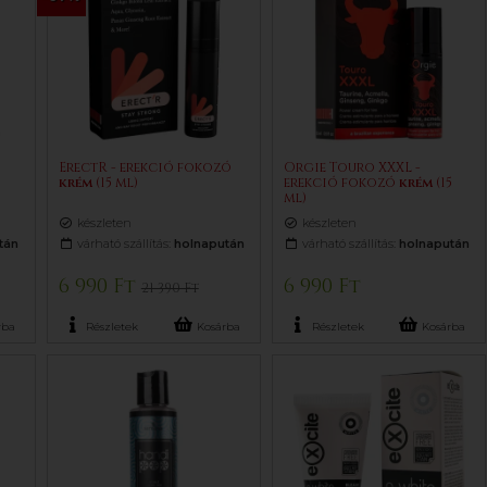
ErectR - erekció fokozó
Orgie Touro XXXL -
krém
(15 ml)
erekció fokozó
krém
(15
ml)
készleten
készleten
tán
várható szállítás:
holnapután
várható szállítás:
holnapután
6 990 Ft
6 990 Ft
21 390 Ft
rba
Részletek
Kosárba
Részletek
Kosárba