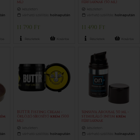
ml)
férfiaknak (50 ml)
készleten
készleten
tán
várható szállítás:
holnapután
várható szállítás:
holnapután
11 790 Ft
11 490 Ft
rba
Részletek
Kosárba
Részletek
Kosárba
BUTTR Fisting Cream -
Sensuva Arousal 50 ml -
rém
öklöző síkosító
krém
(500
stimuláló intim
krém
ml)
férfiaknak
készleten
készleten
tán
várható szállítás:
holnapután
várható szállítás:
holnapután