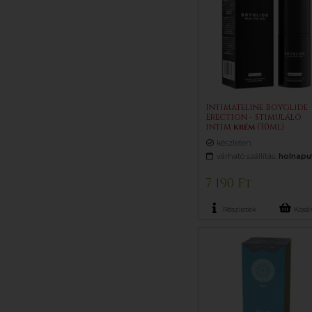
Intimateline Boyglide
Erection - stimuláló
intim
krém
(30ml)
készleten
várható szállítás:
holnapu
7 190 Ft
Részletek
Kosá