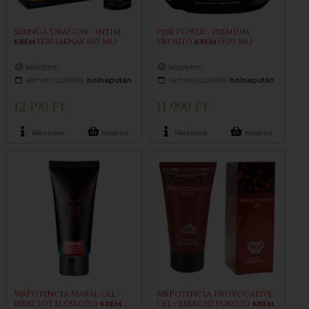
Shunga Dragon - intim
pjur Power - prémium
krém
férfiaknak (60 ml)
síkosító
krém
(500 ml)
készleten
készleten
várható szállítás:
holnapután
várható szállítás:
holnapután
12 190 Ft
11 990 Ft
Részletek
Kosárba
Részletek
Kosárba
MrPotencia Maral Gel -
MrPotencia Provocative
erekciót elősegítő
krém
Gel - erekció fokozó
krém