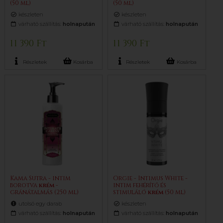
(50 ml)
(50 ml)
készleten
készleten
várható szállítás:
holnapután
várható szállítás:
holnapután
11 390 Ft
11 390 Ft
Részletek
Kosárba
Részletek
Kosárba
Kama Sutra - intim
Orgie - Intimus White -
borotva
krém
-
intim fehérítő és
gránátalmás (250 ml)
stimuláló
krém
(50 ml)
utolsó egy darab
készleten
várható szállítás:
holnapután
várható szállítás:
holnapután