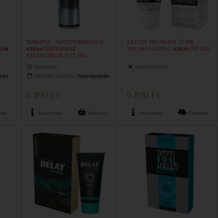
Sensuva - maszturbációs
Excite Intimate Zone -
rém
krém
férfiaknak -
intim fehérítő
krém
(50 ml)
vattacukor (125 ml)
készleten
készlethiány
tán
várható szállítás:
holnapután
6 890 Ft
6 890 Ft
rba
Részletek
Kosárba
Részletek
Értesítés