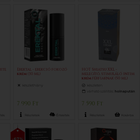
ite
Erektal - erekció fokozó
HOT Shiatsu XXL -
0
krém
(30 ml)
melegítő, stimuláló intim
krém
férfiaknak (50 ml)
készlethiány
készleten
várható szállítás:
holnapután
7 990 Ft
7 590 Ft
tés
Részletek
Értesítés
Részletek
Kosárba
-67%