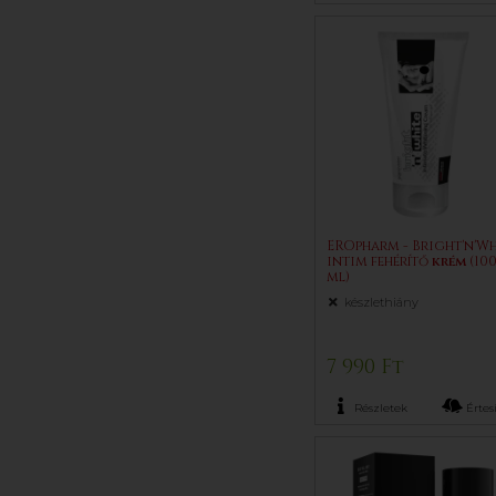
EROpharm - Bright'n'Wh
intim fehérítő
krém
(10
ml)
készlethiány
7 990 Ft
Részletek
Értesí