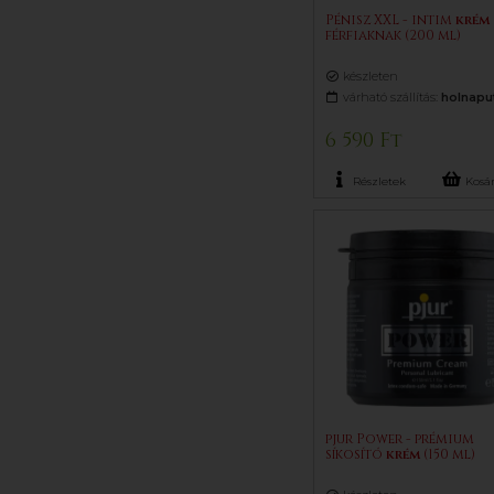
Pénisz XXL - intim
krém
férfiaknak (200 ml)
készleten
várható szállítás:
holnapu
6 590 Ft
Részletek
Kosá
pjur Power - prémium
síkosító
krém
(150 ml)