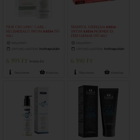
pjur Organic Care -
Spanyol szerelem
krém
-
regeneráló intim
krém
(50
intim
krém
nőknek és
ml)
férfiaknak (40 ml)
készleten
készleten
várható szállítás:
holnapután
várható szállítás:
holnapután
6 595 Ft
6 590 Ft
8 190 Ft
Részletek
Kosárba
Részletek
Kosárba