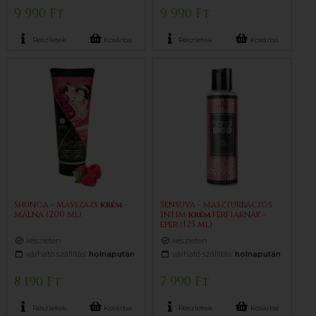
9 990 Ft
9 990 Ft
Részletek
Kosárba
Részletek
Kosárba
Shunga - masszázs
krém
-
Sensuva - maszturbációs
málna (200 ml)
intim
krém
férfiaknak -
eper (125 ml)
készleten
készleten
várható szállítás:
holnapután
várható szállítás:
holnapután
8 190 Ft
7 990 Ft
Részletek
Kosárba
Részletek
Kosárba