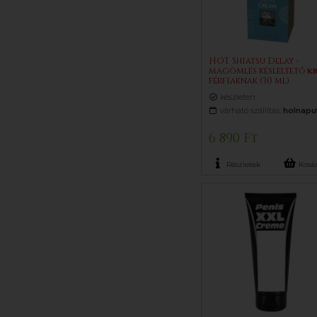
HOT Shiatsu Delay -
magömlés késleltető
k
férfiaknak (30 ml)
készleten
várható szállítás:
holnapu
6 890 Ft
Részletek
Kosá