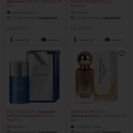
feromon
parfüm - uniszex (50
parfüm nőknek (50 ml) -
ml)
illatos
utolsó egy darab
készleten
várható szállítás:
holnapután
várható szállítás:
holnapután
18 990 Ft
18 290 Ft
Részletek
Kosárba
Részletek
Kosárba
HOT Twilight -
feromon
PheroStrong Duo -
parfüm férfiaknak (50 ml) -
feromon
parfüm - uniszex (50
illatos
ml)
készleten
utolsó egy darab
várható szállítás:
holnapután
várható szállítás:
holnapután