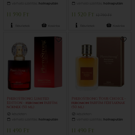
várható szállítás:
holnapután
várható szállítás:
holnapután
11 590 Ft
11 520 Ft
12 790 Ft
Részletek
Kosárba
Részletek
Kosárba
PheroStrong Limited
PheroStrong Your Choice -
Edition -
feromon
parfüm
feromon
parfüm férfiaknak
nőknek (50 ml)
(50 ml)
készleten
készleten
várható szállítás:
holnapután
várható szállítás:
holnapután
11 490 Ft
11 490 Ft