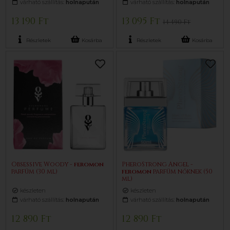
várható szállítás:
holnapután
várható szállítás:
holnapután
13 190 Ft
13 095 Ft
14 490 Ft
Részletek
Kosárba
Részletek
Kosárba
Obsessive Woody -
feromon
PheroStrong Angel -
parfüm (30 ml)
feromon
parfüm nőknek (50
ml)
készleten
készleten
várható szállítás:
holnapután
várható szállítás:
holnapután
12 890 Ft
12 890 Ft