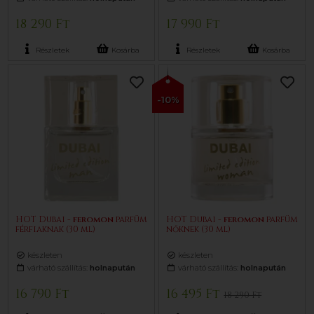
18 290 Ft
17 990 Ft
Részletek
Kosárba
Részletek
Kosárba
-10%
HOT Dubai -
feromon
parfüm
HOT Dubai -
feromon
parfüm
férfiaknak (30 ml)
nőknek (30 ml)
készleten
készleten
várható szállítás:
holnapután
várható szállítás:
holnapután
16 790 Ft
16 495 Ft
18 290 Ft