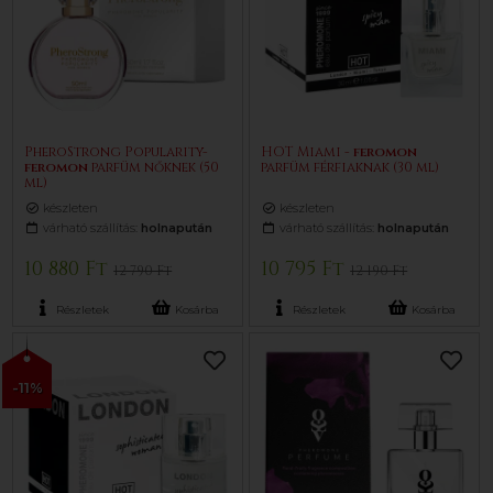
PheroStrong Popularity-
HOT Miami -
feromon
feromon
parfüm nőknek (50
parfüm férfiaknak (30 ml)
ml)
készleten
készleten
várható szállítás:
holnapután
várható szállítás:
holnapután
10 880 Ft
10 795 Ft
12 790 Ft
12 190 Ft
Részletek
Kosárba
Részletek
Kosárba
-11%