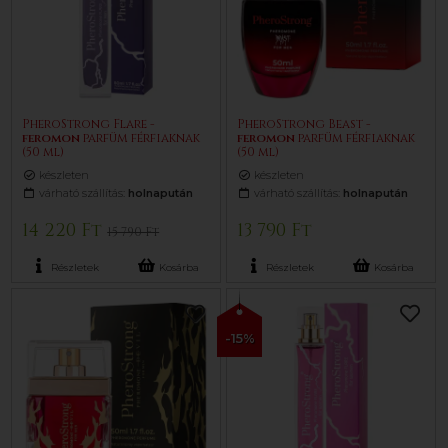
PheroStrong Flare -
PheroStrong Beast -
feromon
parfüm férfiaknak
feromon
parfüm férfiaknak
(50 ml)
(50 ml)
készleten
készleten
várható szállítás:
holnapután
várható szállítás:
holnapután
14 220 Ft
13 790 Ft
15 790 Ft
Részletek
Kosárba
Részletek
Kosárba
-15%