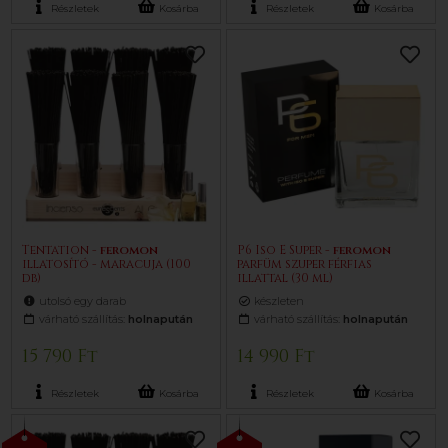
Részletek
Kosárba
Részletek
Kosárba
Tentation -
feromon
P6 Iso E Super -
feromon
illatosító - maracuja (100
parfüm szuper férfias
db)
illattal (30 ml)
utolsó egy darab
készleten
várható szállítás:
holnapután
várható szállítás:
holnapután
15 790 Ft
14 990 Ft
Részletek
Kosárba
Részletek
Kosárba