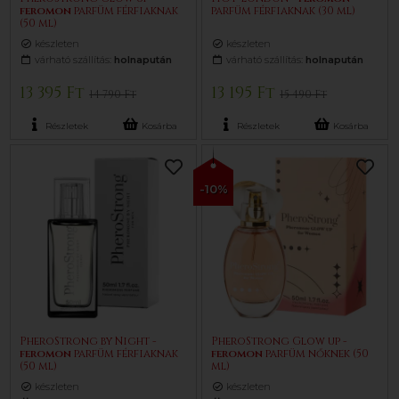
feromon
parfüm férfiaknak
parfüm férfiaknak (30 ml)
(50 ml)
készleten
készleten
várható szállítás:
holnapután
várható szállítás:
holnapután
13 395 Ft
13 195 Ft
14 790 Ft
15 490 Ft
Részletek
Kosárba
Részletek
Kosárba
-10%
PheroStrong by Night -
PheroStrong Glow up -
feromon
parfüm férfiaknak
feromon
parfüm nőknek (50
(50 ml)
ml)
készleten
készleten