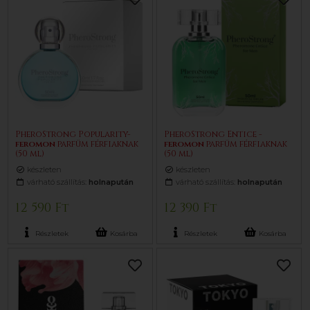
PheroStrong Popularity-
PheroStrong Entice -
feromon
parfüm férfiaknak
feromon
parfüm férfiaknak
(50 ml)
(50 ml)
készleten
készleten
várható szállítás:
holnapután
várható szállítás:
holnapután
12 590 Ft
12 390 Ft
Részletek
Kosárba
Részletek
Kosárba