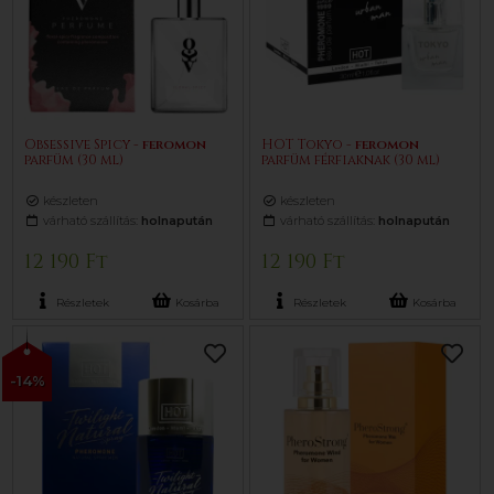
Obsessive Spicy -
feromon
HOT Tokyo -
feromon
parfüm (30 ml)
parfüm férfiaknak (30 ml)
készleten
készleten
várható szállítás:
holnapután
várható szállítás:
holnapután
12 190 Ft
12 190 Ft
Részletek
Kosárba
Részletek
Kosárba
-14%