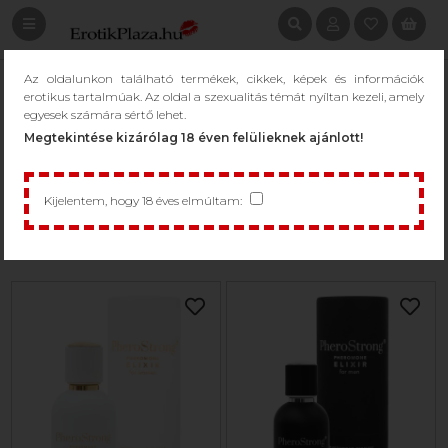
Az oldalunkon található termékek, cikkek, képek és információk
KERESÉS: FEROMON
erotikus tartalmúak. Az oldal a szexualitás témát nyíltan kezeli, amely
egyesek számára sértő lehet.
/
Keresés: Feromon
Megtekintése kizárólag 18 éven felülieknek ajánlott!
Kijelentem, hogy 18 éves elmúltam:
1 - 49 / 130 termék
Csak raktáron...