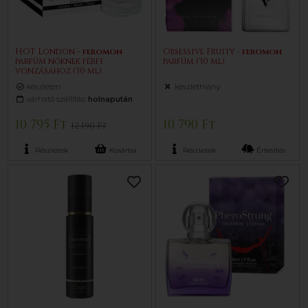
HOT London -
feromon
Obsessive Fruity -
feromon
parfüm nőknek férfi
parfüm (30 ml)
vonzásához (30 ml)
készleten
készlethiány
várható szállítás:
holnapután
10 795 Ft
10 790 Ft
12 190 Ft
Részletek
Kosárba
Részletek
Értesítés