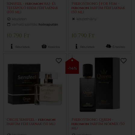
Sensfeel -
feromon
haj- és
PheroStrong J for Him -
testápoló krém férfiaknak
feromon
parfüm férfiaknak
(100 ml)
(50 ml)
készleten
készlethiány
várható szállítás:
holnapután
10 790 Ft
10 790 Ft
Részletek
Kosárba
Részletek
Értesítés
-14%
Orgie Sensfeel -
feromon
PheroStrong Queen -
parfüm férfiaknak (50 ml)
feromon
parfüm nőknek (50
ml)