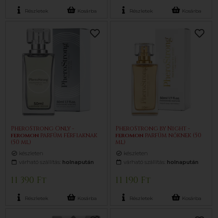
Részletek
Kosárba
Részletek
Kosárba
PheroStrong Only -
PheroStrong by Night -
feromon
parfüm férfiaknak
feromon
parfüm nőknek (50
(50 ml)
ml)
készleten
készleten
várható szállítás:
holnapután
várható szállítás:
holnapután
11 390 Ft
11 190 Ft
Részletek
Kosárba
Részletek
Kosárba