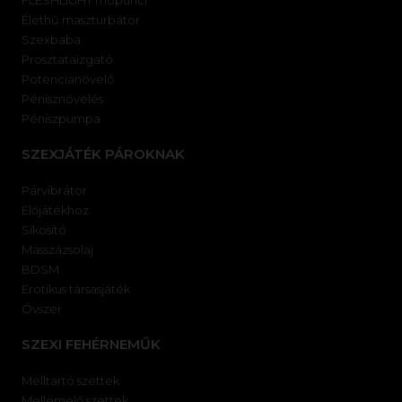
FLESHLIGHT műpunci
Élethű maszturbátor
Szexbaba
Prosztataizgató
Potencianövelő
Pénisznövelés
Péniszpumpa
SZEXJÁTÉK PÁROKNAK
Párvibrátor
Előjátékhoz
Síkosító
Masszázsolaj
BDSM
Erotikus társasjáték
Óvszer
SZEXI FEHÉRNEMŰK
Melltartó szettek
Mellemelő szettek