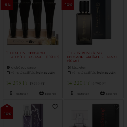
-9%
-10%
Tentation -
feromon
PheroStrong King -
illatosító - karamell (100 db)
feromon
parfüm férfiaknak
(50 ml)
utolsó egy darab
készleten
várható szállítás:
holnapután
várható szállítás:
holnapután
14 295 Ft
14 220 Ft
15 790 Ft
15 790 Ft
Részletek
Kosárba
Részletek
Kosárba
-10%