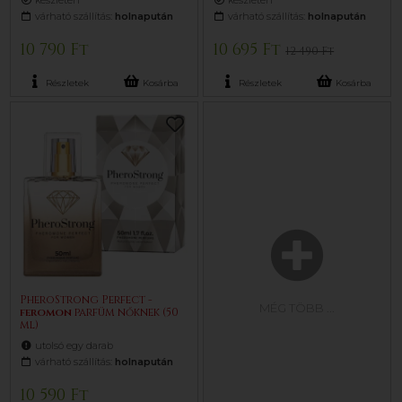
készleten
készleten
várható szállítás:
holnapután
várható szállítás:
holnapután
10 790 Ft
10 695 Ft
12 490 Ft
Részletek
Kosárba
Részletek
Kosárba
PheroStrong Perfect -
MÉG TÖBB
...
feromon
parfüm nőknek (50
ml)
utolsó egy darab
várható szállítás:
holnapután
10 590 Ft