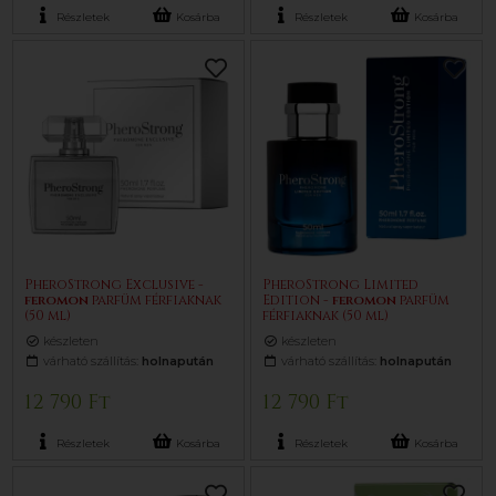
Részletek
Kosárba
Részletek
Kosárba
PheroStrong Exclusive -
PheroStrong Limited
feromon
parfüm férfiaknak
Edition -
feromon
parfüm
(50 ml)
férfiaknak (50 ml)
készleten
készleten
várható szállítás:
holnapután
várható szállítás:
holnapután
12 790 Ft
12 790 Ft
Részletek
Kosárba
Részletek
Kosárba