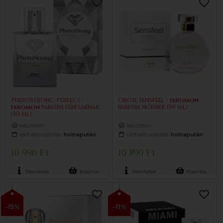
PheroStrong Perfect -
Orgie Sensfeel -
feromon
feromon
parfüm férfiaknak
parfüm nőknek (50 ml)
(50 ml)
készleten
készleten
várható szállítás:
holnapután
várható szállítás:
holnapután
10 990 Ft
10 890 Ft
Részletek
Kosárba
Részletek
Kosárba
-15%
-11%