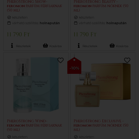
PheroStrong Show-
PheroStrong Beauty -
feromon
parfüm férfiaknak
feromon
parfüm nőknek (50
(50 ml)
ml)
készleten
készleten
várható szállítás:
holnapután
várható szállítás:
holnapután
11 790 Ft
11 790 Ft
Részletek
Kosárba
Részletek
Kosárba
-10%
PheroStrong Wind-
PheroStrong Exclusive -
feromon
parfüm férfiaknak
feromon
parfüm nőknek (50
(50 ml)
ml)
készleten
készleten