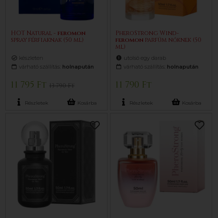
HOT Natural -
feromon
PheroStrong Wind-
spray férfiaknak (50 ml)
feromon
parfüm nőknek (50
ml)
készleten
utolsó egy darab
várható szállítás:
holnapután
várható szállítás:
holnapután
11 795 Ft
11 790 Ft
13 790 Ft
Részletek
Kosárba
Részletek
Kosárba