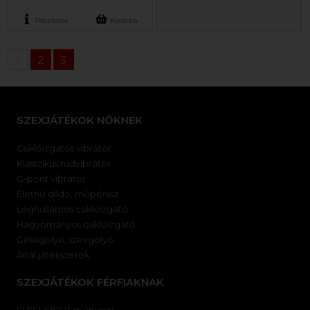
Részletek
Kosárba
1
2
3
SZEXJÁTÉKOK NŐKNEK
Csiklóizgatós vibrátor
Klasszikus rúdvibrátor
G-pont vibrátor
Élethű dildó, műpénisz
Léghullámos csiklóizgató
Hagyományos csiklóizgató
Gésagolyó, szexgolyó
Anál játékszerek
SZEXJÁTÉKOK FÉRFIAKNAK