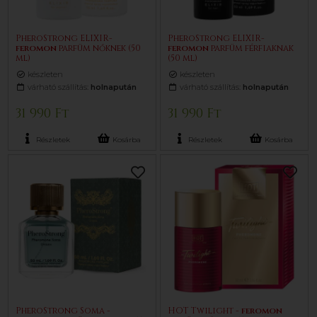
PheroStrong ELIXIR-
PheroStrong ELIXIR-
feromon
parfüm nőknek (50
feromon
parfüm férfiaknak
ml)
(50 ml)
készleten
készleten
várható szállítás:
holnapután
várható szállítás:
holnapután
31 990 Ft
31 990 Ft
Részletek
Kosárba
Részletek
Kosárba
PheroStrong Soma -
HOT Twilight -
feromon