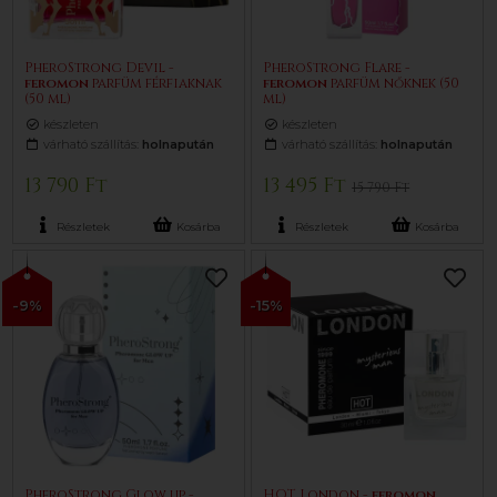
PheroStrong Devil -
PheroStrong Flare -
feromon
parfüm férfiaknak
feromon
parfüm nőknek (50
(50 ml)
ml)
készleten
készleten
várható szállítás:
holnapután
várható szállítás:
holnapután
13 790 Ft
13 495 Ft
15 790 Ft
Részletek
Kosárba
Részletek
Kosárba
-9%
-15%
PheroStrong Glow up -
HOT London -
feromon