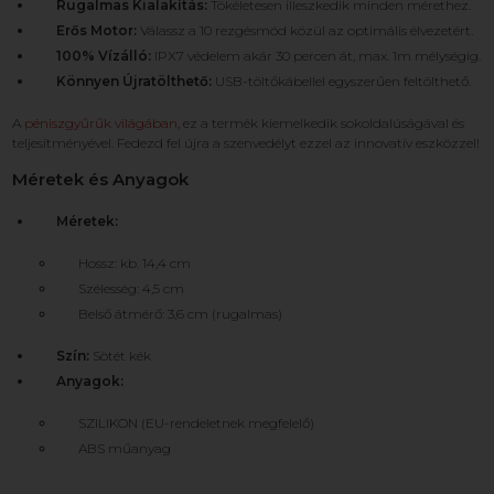
Rugalmas Kialakítás:
Tökéletesen illeszkedik minden mérethez.
Erős Motor:
Válassz a 10 rezgésmód közül az optimális élvezetért.
100% Vízálló:
IPX7 védelem akár 30 percen át, max. 1m mélységig.
Könnyen Újratölthető:
USB-töltőkábellel egyszerűen feltölthető.
A
péniszgyűrűk világában
, ez a termék kiemelkedik sokoldalúságával és
teljesítményével. Fedezd fel újra a szenvedélyt ezzel az innovatív eszközzel!
Méretek és Anyagok
Méretek:
Hossz: kb. 14,4 cm
Szélesség: 4,5 cm
Belső átmérő: 3,6 cm (rugalmas)
Szín:
Sötét kék
Anyagok:
SZILIKON (EU-rendeletnek megfelelő)
ABS műanyag