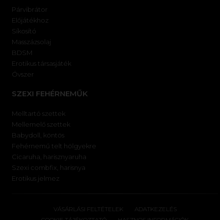
Párvibrátor
Előjátékhoz
Síkosító
Masszázsolaj
BDSM
Erotikus társasjáték
Óvszer
SZEXI FEHÉRNEMŰK
Melltartó szettek
Mellemelő szettek
Babydoll, köntös
Fehérnemű telt hölgyekre
Cicaruha, harisznyaruha
Szexi combfix, harisnya
Erotikus jelmez
VÁSÁRLÁSI FELTÉTELEK
ADATKEZELÉS
COOKIE TÁJÉKOZTATÓ
HASZNOS INFORMÁCIÓK