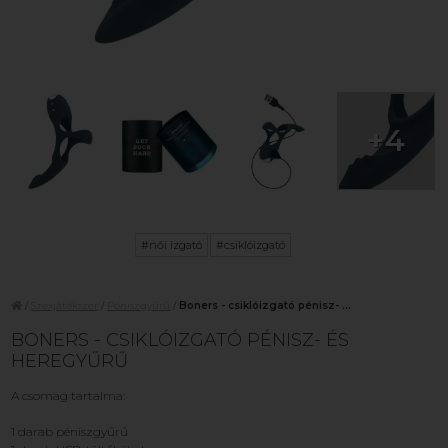
+4
#női izgató
#csiklóizgató
/
Szexjátékszer
/
Péniszgyűrű
/
Boners - csiklóizgató pénisz- ...
BONERS - CSIKLÓIZGATÓ PÉNISZ- ÉS
HEREGYŰRŰ
A csomag tartalma:
1 darab péniszgyűrű