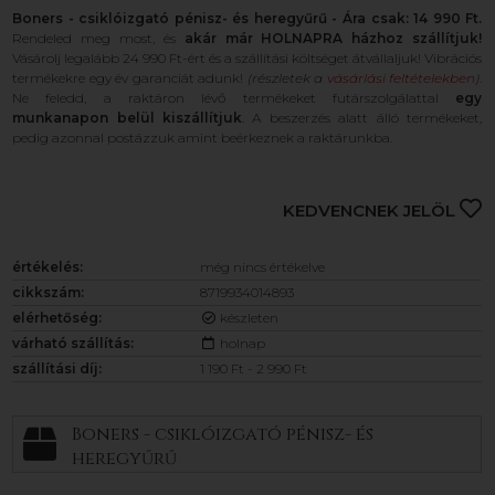
Boners - csiklóizgató pénisz- és heregyűrű - Ára csak: 14 990 Ft.
Rendeled meg most, és
akár már HOLNAPRA házhoz szállítjuk!
Vásárolj legalább 24 990 Ft-ért és a szállítási költséget átvállaljuk! Vibrációs
termékekre egy év garanciát adunk!
(részletek a
vásárlási feltételekben
)
.
Ne feledd, a raktáron lévő termékeket futárszolgálattal
egy
munkanapon belül kiszállítjuk
. A beszerzés alatt álló termékeket,
pedig azonnal postázzuk amint beérkeznek a raktárunkba.
KEDVENCNEK JELÖL
értékelés:
még nincs értékelve
cikkszám:
8719934014893
elérhetőség:
készleten
várható szállítás:
holnap
szállítási díj:
1 190 Ft - 2 990 Ft
Boners - csiklóizgató pénisz- és
heregyűrű