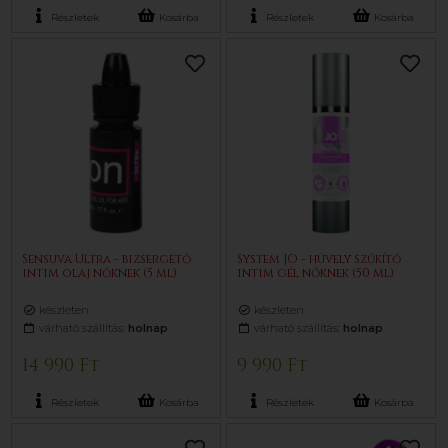
Részletek
Kosárba
Részletek
Kosárba
Sensuva Ultra - bizsergető
System JO - hüvely szűkítő
intim olaj nőknek (5 ml)
intim gél nőknek (50 ml)
készleten
készleten
várható szállítás:
holnap
várható szállítás:
holnap
14 990 Ft
9 990 Ft
Részletek
Kosárba
Részletek
Kosárba