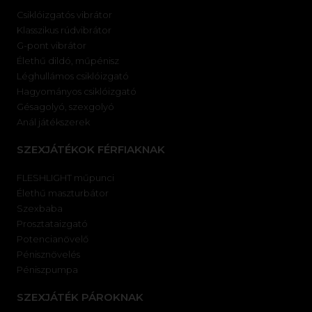
Csiklóizgatós vibrátor
Klasszikus rúdvibrátor
G-pont vibrátor
Élethű dildó, műpénisz
Léghullámos csiklóizgató
Hagyományos csiklóizgató
Gésagolyó, szexgolyó
Anál játékszerek
SZEXJÁTÉKOK FÉRFIAKNAK
FLESHLIGHT műpunci
Élethű maszturbátor
Szexbaba
Prosztataizgató
Potencianövelő
Pénisznövelés
Péniszpumpa
SZEXJÁTÉK PÁROKNAK