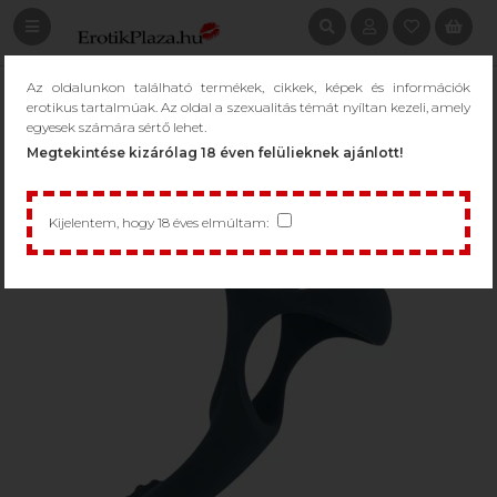
Az oldalunkon található termékek, cikkek, képek és információk
erotikus tartalmúak. Az oldal a szexualitás témát nyíltan kezeli, amely
egyesek számára sértő lehet.
Megtekintése kizárólag 18 éven felülieknek ajánlott!
Kijelentem, hogy 18 éves elmúltam: