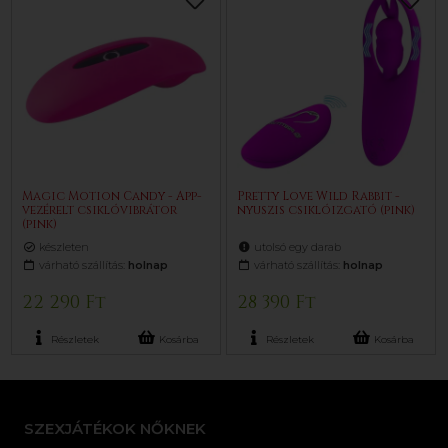
Magic Motion Candy - App-
Pretty Love Wild Rabbit -
vezérelt csiklóvibrátor
nyuszis csiklóizgató (pink)
(pink)
készleten
utolsó egy darab
várható szállítás:
holnap
várható szállítás:
holnap
22 290 Ft
28 390 Ft
Részletek
Kosárba
Részletek
Kosárba
SZEXJÁTÉKOK NŐKNEK