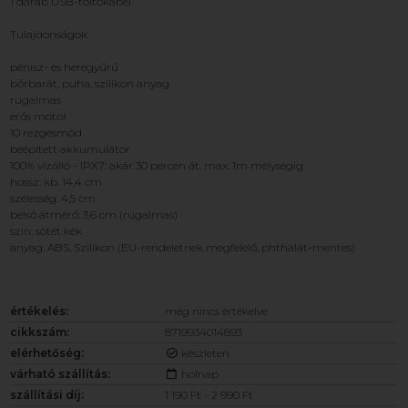
1 darab USB-töltőkábel
Tulajdonságok:
pénisz- és heregyűrű
bőrbarát, puha, szilikon anyag
rugalmas
erős motor
10 rezgésmód
beépített akkumulátor
100% vízálló - IPX7: akár 30 percen át, max. 1m mélységig
hossz: kb. 14,4 cm
szélesség: 4,5 cm
belső átmérő: 3,6 cm (rugalmas)
szín: sötét kék
anyag: ABS, Szilikon (EU-rendeletnek megfelelő, phthalát-mentes)
értékelés:
még nincs értékelve
cikkszám:
8719934014893
elérhetőség:
készleten
várható szállítás:
holnap
szállítási díj:
1 190 Ft - 2 990 Ft