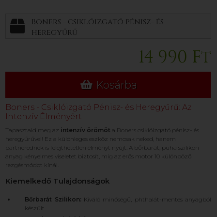
Boners - csiklóizgató pénisz- és
heregyűrű
14 990 Ft
Kosárba
Boners - Csiklóizgató Pénisz- és Heregyűrű: Az
Intenzív Élményért
Tapasztald meg az
intenzív örömöt
a Boners csiklóizgató pénisz- és
heregyűrűvel! Ez a különleges eszköz nemcsak neked, hanem
partnerednek is felejthetetlen élményt nyújt. A bőrbarát, puha szilikon
anyag kényelmes viseletet biztosít, míg az erős motor 10 különböző
rezgésmódot kínál.
Kiemelkedő Tulajdonságok
Bőrbarát Szilikon:
Kiváló minőségű, phthalát-mentes anyagból
készült.