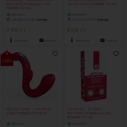
System JO - WARM & BUZZY -
Orgie Orgasm Drops -
klitorisz stimuláló gél
vágyfokozó nőknek (30 ml)
nőknek (10 ml)
készleten
készleten
várható szállítás:
holnap
várható szállítás:
holnap
9 590 Ft
8 190 Ft
Részletek
Kosárba
Részletek
Kosárba
-20%
SEX HD Genie - G-pont és
System JO - ATOMIC -
csiklóvibrátor (piros)
klitorisz stimuláló gél
nőknek (10 ml)
készleten
készleten