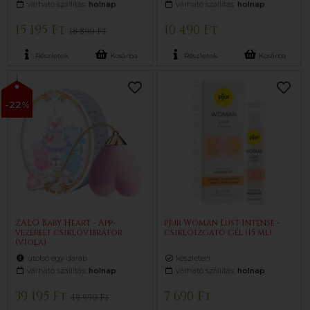
várható szállítás:
holnap
várható szállítás:
holnap
15 195 Ft
10 490 Ft
18 890 Ft
Részletek
Kosárba
Részletek
Kosárba
-22%
ZALO Baby Heart - App-
pjur Woman Lust Intense -
vezérelt csiklóvibrátor
csiklóizgató gél (15 ml)
(viola)
utolsó egy darab
készleten
várható szállítás:
holnap
várható szállítás:
holnap
39 195 Ft
7 690 Ft
49 990 Ft