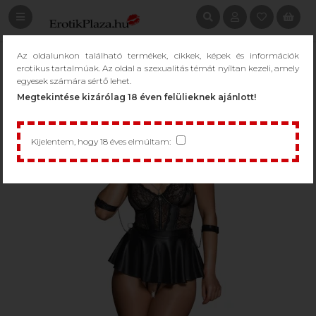
Az oldalunkon található termékek, cikkek, képek és információk
erotikus tartalmúak. Az oldal a szexualitás témát nyíltan kezeli, amely
egyesek számára sértő lehet.
Megtekintése kizárólag 18 éven felülieknek ajánlott!
Kijelentem, hogy 18 éves elmúltam: