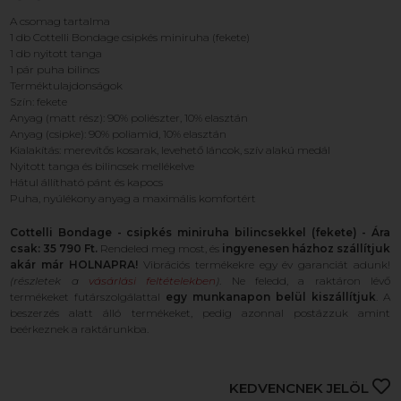
A csomag tartalma
1 db Cottelli Bondage csipkés miniruha (fekete)
1 db nyitott tanga
1 pár puha bilincs
Terméktulajdonságok
Szín: fekete
Anyag (matt rész): 90% poliészter, 10% elasztán
Anyag (csipke): 90% poliamid, 10% elasztán
Kialakítás: merevítős kosarak, levehető láncok, szív alakú medál
Nyitott tanga és bilincsek mellékelve
Hátul állítható pánt és kapocs
Puha, nyúlékony anyag a maximális komfortért
Cottelli Bondage - csipkés miniruha bilincsekkel (fekete) - Ára
csak: 35 790 Ft.
Rendeled meg most, és
ingyenesen házhoz szállítjuk
akár már HOLNAPRA!
Vibrációs termékekre egy év garanciát adunk!
(részletek a
vásárlási feltételekben
)
. Ne feledd, a raktáron lévő
termékeket futárszolgálattal
egy munkanapon belül kiszállítjuk
. A
beszerzés alatt álló termékeket, pedig azonnal postázzuk amint
beérkeznek a raktárunkba.
KEDVENCNEK JELÖL