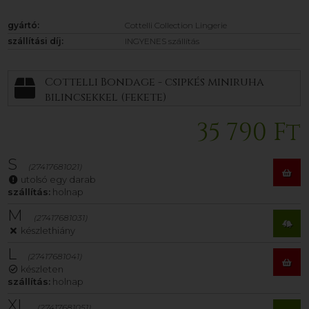
gyártó:
Cottelli Collection Lingerie
szállítási díj:
INGYENES szállítás
Cottelli Bondage - csipkés miniruha
bilincsekkel (fekete)
35 790 Ft
S
(27417681021)
utolsó egy darab
szállítás:
holnap
M
(27417681031)
készlethiány
L
(27417681041)
készleten
szállítás:
holnap
XL
(27417681051)