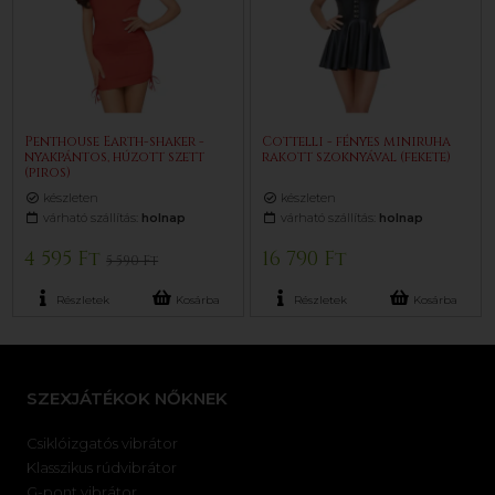
Penthouse Earth-shaker -
Cottelli - fényes miniruha
nyakpántos, húzott szett
rakott szoknyával (fekete)
(piros)
készleten
készleten
várható szállítás:
holnap
várható szállítás:
holnap
4 595 Ft
16 790 Ft
5 590 Ft
Részletek
Kosárba
Részletek
Kosárba
SZEXJÁTÉKOK NŐKNEK
Csiklóizgatós vibrátor
Klasszikus rúdvibrátor
G-pont vibrátor