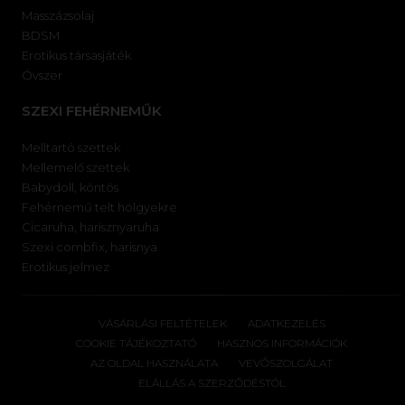
Masszázsolaj
BDSM
Erotikus társasjáték
Óvszer
SZEXI FEHÉRNEMŰK
Melltartó szettek
Mellemelő szettek
Babydoll, köntös
Fehérnemű telt hölgyekre
Cicaruha, harisznyaruha
Szexi combfix, harisnya
Erotikus jelmez
VÁSÁRLÁSI FELTÉTELEK
ADATKEZELÉS
COOKIE TÁJÉKOZTATÓ
HASZNOS INFORMÁCIÓK
AZ OLDAL HASZNÁLATA
VEVŐSZOLGÁLAT
ELÁLLÁS A SZERZŐDÉSTÓL