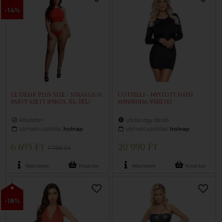
-14%
Le Désir Plus Size - strasszos
Cottelli - nyitott hátú
party szett (piros, XL-3XL)
miniruha (fekete)
készleten
utolsó egy darab
várható szállítás:
holnap
várható szállítás:
holnap
6 695 Ft
20 990 Ft
7 790 Ft
Részletek
Kosárba
Részletek
Kosárba
-18%