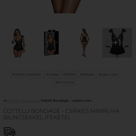
+1
#Cottelli Collection
#csipke
#BDSM
#kötözés
#szexi ruha
#miniruha
/
Ruhák
/
Szexi ruha
/
Cottelli Bondage - csipkés min...
COTTELLI BONDAGE - CSIPKÉS MINIRUHA
BILINCSEKKEL (FEKETE)