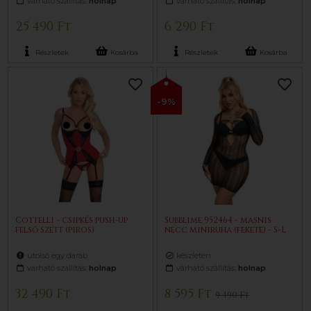
várható szállítás:
holnap
várható szállítás:
holnap
25 490 Ft
6 290 Ft
Részletek
Kosárba
Részletek
Kosárba
-9%
Cottelli - csipkés push-up
Subblime 952464 - masnis
felső szett (piros)
necc miniruha (fekete) - S-L
utolsó egy darab
készleten
várható szállítás:
holnap
várható szállítás:
holnap
32 490 Ft
8 595 Ft
9 490 Ft