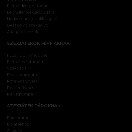
Élethű dildó, műpénisz
Léghullámos csiklóizgató
Hagyományos csiklóizgató
Gésagolyó, szexgolyó
Anál játékszerek
SZEXJÁTÉKOK FÉRFIAKNAK
FLESHLIGHT műpunci
Élethű maszturbátor
Szexbaba
Prosztataizgató
Potencianövelő
Pénisznövelés
Péniszpumpa
SZEXJÁTÉK PÁROKNAK
Párvibrátor
Előjátékhoz
Síkosító