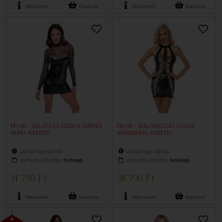
Részletek
Kosárba
Részletek
Kosárba
Noir - átlátszó felsős fényes
Noir - különleges fűzős
ruha (fekete)
miniruha (fekete)
utolsó egy darab
utolsó egy darab
várható szállítás:
holnap
várható szállítás:
holnap
31 790 Ft
38 790 Ft
Részletek
Kosárba
Részletek
Kosárba