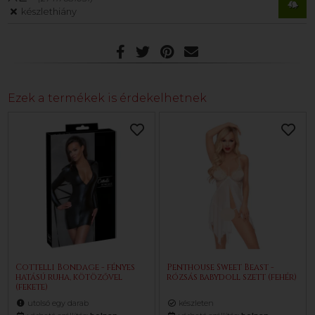
készlethiány
Ezek a termékek is érdekelhetnek
Cottelli Bondage - fényes
Penthouse Sweet Beast -
hatású ruha, kötözővel
rózsás babydoll szett (fehér)
(fekete)
utolsó egy darab
készleten