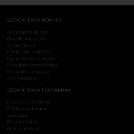
SZEXJÁTÉKOK NŐKNEK
Csiklóizgatós vibrátor
Klasszikus rúdvibrátor
G-pont vibrátor
Élethű dildó, műpénisz
Léghullámos csiklóizgató
Hagyományos csiklóizgató
Gésagolyó, szexgolyó
Anál játékszerek
SZEXJÁTÉKOK FÉRFIAKNAK
FLESHLIGHT műpunci
Élethű maszturbátor
Szexbaba
Prosztataizgató
Potencianövelő