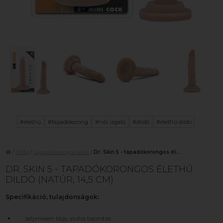
#élethű
#tapadókorong
#női izgató
#dildó
#élethű dildó
/
Dildó
/
Tapadókorongos dildó
/
Dr. Skin 5 - tapadókorongos él...
DR. SKIN 5 - TAPADÓKORONGOS ÉLETHŰ
DILDÓ (NATÚR, 14,5 CM)
Specifikáció, tulajdonságok:
selymesen lágy, puha tapintás