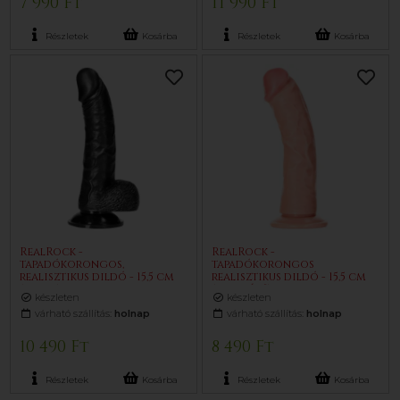
7 990 Ft
11 990 Ft
Részletek
Kosárba
Részletek
Kosárba
RealRock -
RealRock -
tapadókorongos,
tapadókorongos
realisztikus dildó - 15,5 cm
realisztikus dildó - 15,5 cm
(fekete)
(testszínű)
készleten
készleten
várható szállítás:
holnap
várható szállítás:
holnap
10 490 Ft
8 490 Ft
Részletek
Kosárba
Részletek
Kosárba