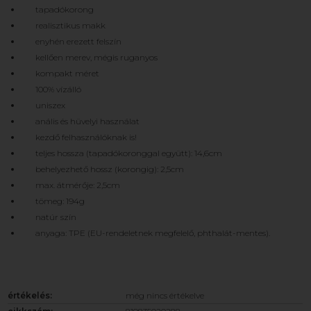
tapadókorong
realisztikus makk
enyhén erezett felszín
kellően merev, mégis ruganyos
kompakt méret
100% vízálló
uniszex
anális és hüvelyi használat
kezdő felhasználóknak is!
teljes hossza (tapadókoronggal együtt): 14,6cm
behelyezhető hossz (korongig): 2,5cm
max. átmérője: 2,5cm
tömeg: 194g
natúr szín
anyaga: TPE (EU-rendeletnek megfelelő, phthalát-mentes).
értékelés:
még nincs értékelve