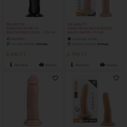
RealRock -
Dr. Skin 7,5 -
tapadókorongos
tapadókorongos élethű
realisztikus dildó - 15,5 cm
dildó (natúr, 19 cm)
(fekete)
készleten
utolsó egy darab
várható szállítás:
holnap
várható szállítás:
holnap
8 490 Ft
6 590 Ft
Részletek
Kosárba
Részletek
Kosárba