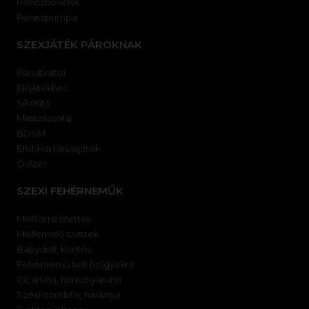
Pénisznövelés
Péniszpumpa
SZEXJÁTÉK PÁROKNAK
Párvibrátor
Előjátékhoz
Síkosító
Masszázsolaj
BDSM
Erotikus társasjáték
Óvszer
SZEXI FEHÉRNEMŰK
Melltartó szettek
Mellemelő szettek
Babydoll, köntös
Fehérnemű telt hölgyekre
Cicaruha, harisznyaruha
Szexi combfix, harisnya