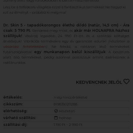
zuhany alatt vagy fürdőkádban is bátran használhatod.
Lépj be a felfedezés világába ezzel a fantasztikus termékkel! Ne hagyd ki
ezt az élményt – próbáld ki még ma!
Dr. Skin 5 - tapadókorongos élethű dildó (natúr, 14,5 cm) - Ára
csak: 5 790 Ft.
Rendeled meg most, és
akár már HOLNAPRA házhoz
szállítjuk!
Vásárolj legalább 24 990 Ft-ért és a szállítási költséget
átvállaljuk! Vibrációs termékekre egy év garanciát adunk!
(részletek a
vásárlási feltételekben
)
. Ne feledd, a raktáron lévő termékeket
futárszolgálattal
egy munkanapon belül kiszállítjuk
. A beszerzés
alatt álló termékeket, pedig azonnal postázzuk amint beérkeznek a
raktárunkba.
KEDVENCNEK JELÖL
értékelés:
még nincs értékelve
cikkszám:
819835020288
elérhetőség:
készleten
várható szállítás:
holnap
szállítási díj:
1 190 Ft - 2 990 Ft