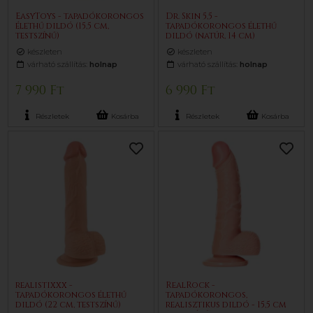
EasyToys - tapadókorongos
Dr. Skin 5,5 -
élethű dildó (15,5 cm,
tapadókorongos élethű
testszínű)
dildó (natúr, 14 cm)
készleten
készleten
várható szállítás:
holnap
várható szállítás:
holnap
7 990 Ft
6 990 Ft
Részletek
Kosárba
Részletek
Kosárba
realistixxx -
RealRock -
tapadókorongos élethű
tapadókorongos,
dildó (22 cm, testszínű)
realisztikus dildó - 15,5 cm