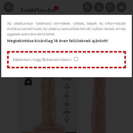
Az oldalunkon található termékek, cikkek, képek és információk
erotikus tartalmúak. Az oldal a szexualitás témát nyíltan kezeli, amely
egyesek számára sértő lehet.
Megtekintése kizárólag 18 éven felülieknek ajánlott!
Kijelentem, hogy 18 éves elmúltam: