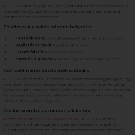
A Dr. Skin 5 dildó anyaga TPE, amely phthalát-mentes és megfelel az EU-
rendeleteknek. Ez biztosítja a selymesen lágy és puha tapintást, ami
minden érintést élvezetessé tesz.
Tökéletes kialakítás minden helyzetre
Tapadókorong:
A stabil rögzítésért bármilyen sima felületen.
Realisztikus makk:
Az élethű élményért.
Erezett felszín:
Az extra stimulációért.
Merev és ruganyos:
Pontosan olyan érzés, amilyet szeretnél!
Kompakt méret kezdőknek is ideális
A Dr. Skin 5 teljes hossza mindössze 14,6 cm (tapadókoronggal együtt), így
könnyedén kezelhető még azok számára is, akik most ismerkednek az
ilyen típusú játékszerekkel. A behelyezhető hossz csupán 12 cm, maximális
átmérője pedig 2,5 cm – ezáltal kényelmesen használható anális vagy
hüvelyi örömszerzéshez egyaránt.
Kreatív örömforrás minden alkalomra
A
fedezd fel az élethű dildo világát kreatívan!
A Dr. Skin 5 uniszex
kialakítása miatt bárki számára izgalmas kiegészítő lehet az intim
pillanatokban. Teljes mértékben vízálló kivitelének köszönhetően akár