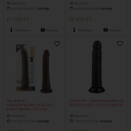
(testszínű)
készleten
készleten
várható szállítás:
holnap
várható szállítás:
holnap
19 990 Ft
10 490 Ft
Részletek
Kosárba
Részletek
Kosárba
Dr. Skin 8,5 -
EasyToys - tapadókorongos
tapadókorongos élethű
élethű dildó (20,5 cm, fekete)
dildó (barna, 20,5 cm)
készleten
készleten
várható szállítás:
holnap
várható szállítás:
holnap