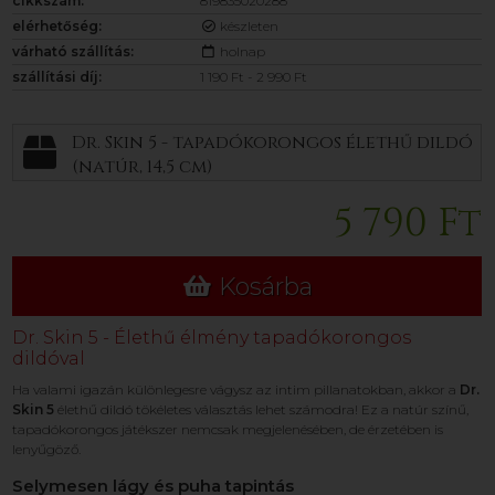
cikkszám:
819835020288
elérhetőség:
készleten
várható szállítás:
holnap
szállítási díj:
1 190 Ft - 2 990 Ft
Dr. Skin 5 - tapadókorongos élethű dildó
(natúr, 14,5 cm)
5 790 Ft
Kosárba
Dr. Skin 5 - Élethű élmény tapadókorongos
dildóval
Ha valami igazán különlegesre vágysz az intim pillanatokban, akkor a
Dr.
Skin 5
élethű dildó tökéletes választás lehet számodra! Ez a natúr színű,
tapadókorongos játékszer nemcsak megjelenésében, de érzetében is
lenyűgöző.
Selymesen lágy és puha tapintás