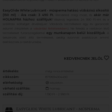
EasyGlide White Lubricant - műsperma hatású vízbázisú síkosító
(150 ml) - Ára csak: 3 490 Ft.
Rendeled meg most, és
akár már
HOLNAPRA házhoz szállítjuk!
Vásárolj legalább 24 990 Ft-ért és a
szállítási költséget átvállaljuk! Vibrációs termékekre egy év garanciát
adunk!
(részletek a
vásárlási feltételekben
)
. Ne feledd, a raktáron lévő
termékeket futárszolgálattal
egy munkanapon belül kiszállítjuk
. A
beszerzés alatt álló termékeket, pedig azonnal postázzuk amint
beérkeznek a raktárunkba.
KEDVENCNEK JELÖL
értékelés:
még nincs értékelve
cikkszám:
8719934004450
elérhetőség:
készleten
várható szállítás:
holnap
szállítási díj:
1 190 Ft - 2 990 Ft
EasyGlide White Lubricant - műsperma