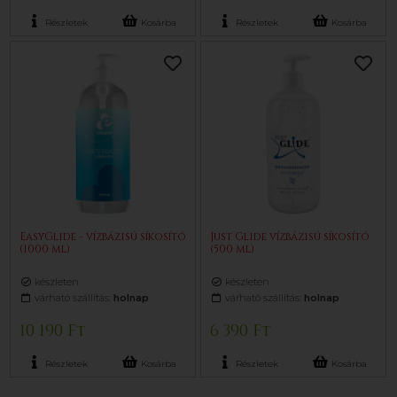
Részletek
Kosárba
Részletek
Kosárba
EasyGlide - vízbázisú síkosító
Just Glide vízbázisú síkosító
(1000 ml)
(500 ml)
készleten
készleten
várható szállítás:
holnap
várható szállítás:
holnap
10 190 Ft
6 390 Ft
Részletek
Kosárba
Részletek
Kosárba