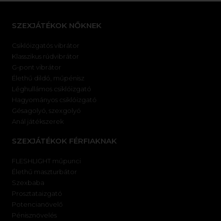
SZEXJÁTÉKOK NŐKNEK
Csiklóizgatós vibrátor
Klasszikus rúdvibrátor
G-pont vibrátor
Élethű dildó, műpénisz
Léghullámos csiklóizgató
Hagyományos csiklóizgató
Gésagolyó, szexgolyó
Anál játékszerek
SZEXJÁTÉKOK FÉRFIAKNAK
FLESHLIGHT műpunci
Élethű maszturbátor
Szexbaba
Prosztataizgató
Potencianövelő
Pénisznövelés