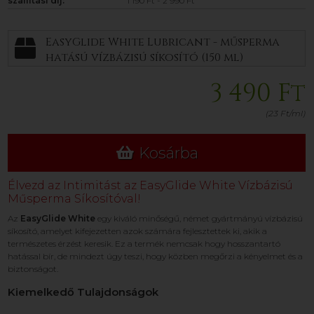
szállítási díj:
1 190 Ft - 2 990 Ft
EasyGlide White Lubricant - műsperma
hatású vízbázisú síkosító (150 ml)
3 490 Ft
(23 Ft/ml)
Kosárba
Élvezd az Intimitást az EasyGlide White Vízbázisú
Műsperma Síkosítóval!
Az
EasyGlide White
egy kiváló minőségű, német gyártmányú vízbázisú
síkosító, amelyet kifejezetten azok számára fejlesztettek ki, akik a
természetes érzést keresik. Ez a termék nemcsak hogy hosszantartó
hatással bír, de mindezt úgy teszi, hogy közben megőrzi a kényelmet és a
biztonságot.
Kiemelkedő Tulajdonságok