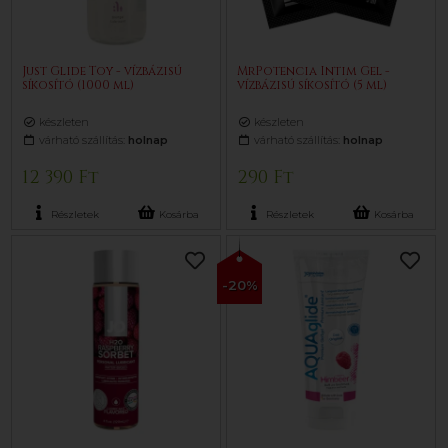
Just Glide Toy - vízbázisú
MrPotencia Intim Gel -
síkosító (1000 ml)
vízbázisú síkosító (5 ml)
készleten
készleten
várható szállítás:
holnap
várható szállítás:
holnap
12 390 Ft
290 Ft
Részletek
Kosárba
Részletek
Kosárba
-20%