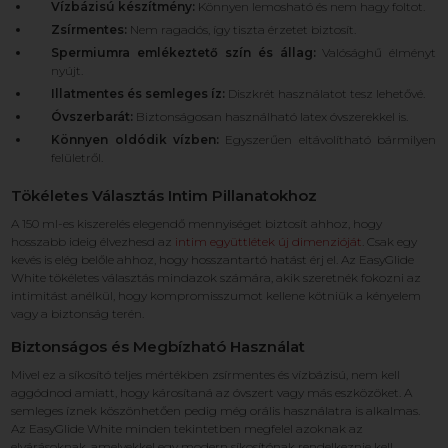
Vízbázisú készítmény:
Könnyen lemosható és nem hagy foltot.
Zsírmentes:
Nem ragadós, így tiszta érzetet biztosít.
Spermiumra emlékeztető szín és állag:
Valósághű élményt
nyújt.
Illatmentes és semleges íz:
Diszkrét használatot tesz lehetővé.
Óvszerbarát:
Biztonságosan használható latex óvszerekkel is.
Könnyen oldódik vízben:
Egyszerűen eltávolítható bármilyen
felületről.
Tökéletes Választás Intim Pillanatokhoz
A 150 ml-es kiszerelés elegendő mennyiséget biztosít ahhoz, hogy
hosszabb ideig élvezhesd az
intim együttlétek új dimenzióját
. Csak egy
kevés is elég belőle ahhoz, hogy hosszantartó hatást érj el. Az EasyGlide
White tökéletes választás mindazok számára, akik szeretnék fokozni az
intimitást anélkül, hogy kompromisszumot kellene kötniük a kényelem
vagy a biztonság terén.
Biztonságos és Megbízható Használat
Mivel ez a síkosító teljes mértékben zsírmentes és vízbázisú, nem kell
aggódnod amiatt, hogy károsítaná az óvszert vagy más eszközöket. A
semleges íznek köszönhetően pedig még orális használatra is alkalmas.
Az EasyGlide White minden tekintetben megfelel azoknak az
elvárásoknak, amelyekkel egy modern síkosítónak rendelkeznie kell.