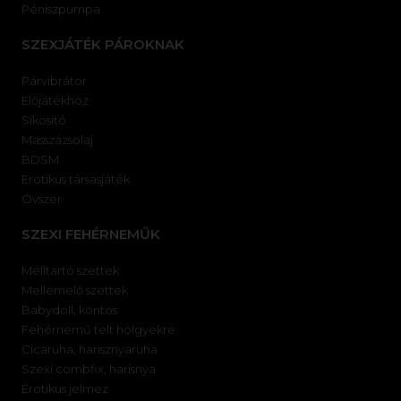
Péniszpumpa
SZEXJÁTÉK PÁROKNAK
Párvibrátor
Előjátékhoz
Síkosító
Masszázsolaj
BDSM
Erotikus társasjáték
Óvszer
SZEXI FEHÉRNEMŰK
Melltartó szettek
Mellemelő szettek
Babydoll, köntös
Fehérnemű telt hölgyekre
Cicaruha, harisznyaruha
Szexi combfix, harisnya
Erotikus jelmez