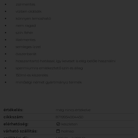
zsírmentes
vízben oldódik
könnyen lemosható
nem ragad
szín: fehér
illatmentes
semleges ízzel
óvszerbarát
hosszantartó hatással, így keveset is elég belőle használni
spermiumra emlékeztető szín és állag
150ml-es kiszerelés
minőségi német gyártmányú termék
értékelés:
még nincs értékelve
cikkszám:
8719934004450
elérhetőség:
készleten
várható szállítás:
holnap