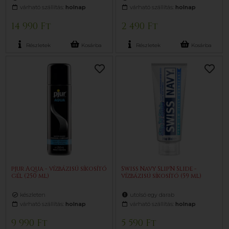
várható szállítás:
holnap
várható szállítás:
holnap
14 990 Ft
2 490 Ft
Részletek
Kosárba
Részletek
Kosárba
pjur Aqua - vízbázisú síkosító
Swiss Navy Slip'N Slide -
gél (250 ml)
vízbázisú síkosító (59 ml)
készleten
utolsó egy darab
várható szállítás:
holnap
várható szállítás:
holnap
9 990 Ft
5 590 Ft