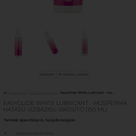
#síkosító
#vízbázisú síkosító
/
Szórakozás
/
TOP100 termékünk
/
EasyGlide White Lubricant - mű...
EASYGLIDE WHITE LUBRICANT - MŰSPERMA
HATÁSÚ VÍZBÁZISÚ SÍKOSÍTÓ (150 ML)
Termék specifikáció, tulajdonságok:
vízbázisú készítmény