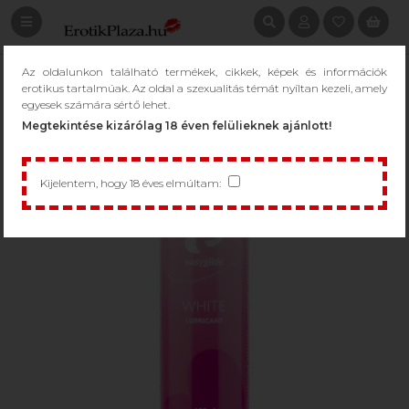
Az oldalunkon található termékek, cikkek, képek és információk
erotikus tartalmúak. Az oldal a szexualitás témát nyíltan kezeli, amely
egyesek számára sértő lehet.
Megtekintése kizárólag 18 éven felülieknek ajánlott!
Kijelentem, hogy 18 éves elmúltam: