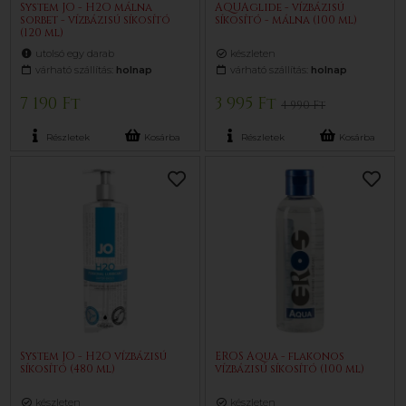
System JO - H2O málna
AQUAglide - vízbázisú
sorbet - vízbázisú síkosító
síkosító - málna (100 ml)
(120 ml)
utolsó egy darab
készleten
várható szállítás:
holnap
várható szállítás:
holnap
7 190 Ft
3 995 Ft
4 990 Ft
Részletek
Kosárba
Részletek
Kosárba
System JO - H2O vízbázisú
EROS Aqua - flakonos
síkosító (480 ml)
vízbázisú síkosító (100 ml)
készleten
készleten