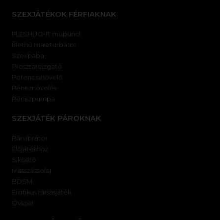
SZEXJÁTÉKOK FÉRFIAKNAK
FLESHLIGHT műpunci
Élethű maszturbátor
Szexbaba
Prosztataizgató
Potencianövelő
Pénisznövelés
Péniszpumpa
SZEXJÁTÉK PÁROKNAK
Párvibrátor
Előjátékhoz
Síkosító
Masszázsolaj
BDSM
Erotikus társasjáték
Óvszer