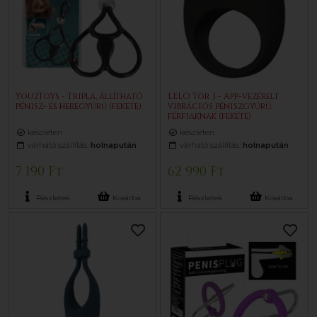
You2Toys - Tripla, állítható
LELO Tor 3 - App-vezérelt
pénisz- és heregyűrű (fekete)
vibrációs péniszgyűrű,
férfiaknak (fekete)
készleten
készleten
várható szállítás:
holnapután
várható szállítás:
holnapután
7 190 Ft
62 990 Ft
Részletek
Kosárba
Részletek
Kosárba