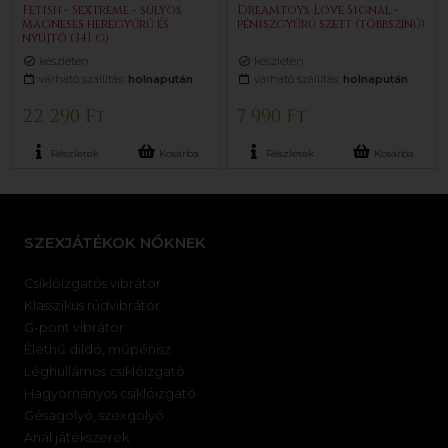
Fetish - Sextreme - súlyos
Dreamtoys Love Signal -
mágneses heregyűrű és
péniszgyűrű szett (többszínű)
nyújtó (341 g)
készleten
készleten
várható szállítás:
holnapután
várható szállítás:
holnapután
22 290 Ft
7 990 Ft
Részletek
Kosárba
Részletek
Kosárba
SZEXJÁTÉKOK NŐKNEK
Csiklóizgatós vibrátor
Klasszikus rúdvibrátor
G-pont vibrátor
Élethű dildó, műpénisz
Léghullámos csiklóizgató
Hagyományos csiklóizgató
Gésagolyó, szexgolyó
Anál játékszerek