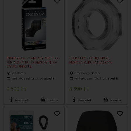
Pipedream - Fantasy Mr. Big -
OXBALLS - extra erős
péniszgyűrű és herenyújtó-
péniszgyűrű (átlátszó)
gyűrű (fekete)
készleten
utolsó egy darab
várható szállítás:
holnapután
várható szállítás:
holnapután
9 590 Ft
8 590 Ft
Részletek
Kosárba
Részletek
Kosárba