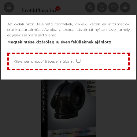
Az oldalunkon található termékek, cikkek, képek és információk
erotikus tartalmúak. Az oldal a szexualitás témát nyíltan kezeli, amely
egyesek számára sértő lehet.
Megtekintése kizárólag 18 éven felülieknek ajánlott!
Kijelentem, hogy 18 éves elmúltam: