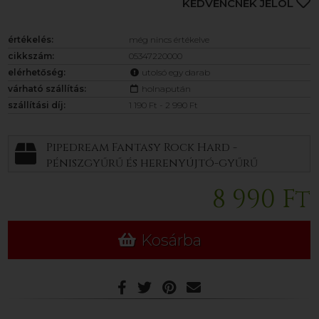
KEDVENCNEK JELÖL
értékelés:
még nincs értékelve
cikkszám:
05347220000
elérhetőség:
utolsó egy darab
várható szállítás:
holnapután
szállítási díj:
1 190 Ft - 2 990 Ft
Pipedream Fantasy Rock Hard -
péniszgyűrű és herenyújtó-gyűrű
(fekete)
8 990 Ft
Kosárba