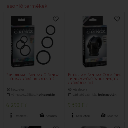
Hasonló termékek
Pipedream - Fantasy C-Ringz
Pipedream Fantasy Cock Pipe
- péniszgyűrű trió (fekete)
- péniszgyűrű és herenyújtó-
gyűrű (fekete)
készleten
készleten
várható szállítás:
holnapután
várható szállítás:
holnapután
6 290 Ft
9 590 Ft
Részletek
Kosárba
Részletek
Kosárba