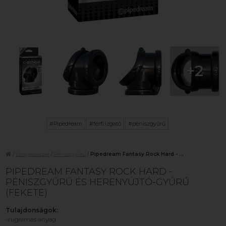
+2
#Pipedream
#férfi izgató
#péniszgyűrű
/
Szexjátékszer
/
Péniszgyűrű
/
Pipedream Fantasy Rock Hard - ...
PIPEDREAM FANTASY ROCK HARD -
PÉNISZGYŰRŰ ÉS HERENYÚJTÓ-GYŰRŰ
(FEKETE)
Tulajdonságok:
-rugalmas anyag