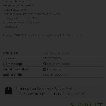
-márkajelzés mintázat
-kemény, tartós erekció
-teljes hossz: 7cm
-péniszgyűrűk belső átmérője: 3,2 és 3,6cm
-heregyűrű átmérője: 3cm
-anyagvastagság: 0,5-0,7cm
-fekete szín
Anyaga: TPR (EU-rendeletnek megfelelő, phthalát-mentes)
értékelés:
még nincs értékelve
cikkszám:
05347220000
elérhetőség:
utolsó egy darab
várható szállítás:
holnapután
szállítási díj:
1 190 Ft - 2 990 Ft
Pipedream Fantasy Rock Hard -
péniszgyűrű és herenyújtó-gyűrű
(fekete)