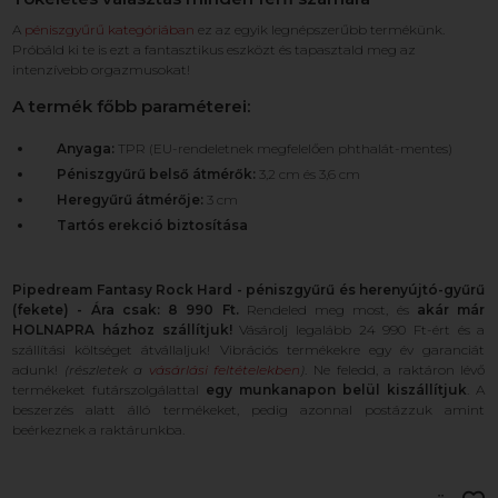
A
péniszgyűrű kategóriában
ez az egyik legnépszerűbb termékünk.
Próbáld ki te is ezt a fantasztikus eszközt és tapasztald meg az
intenzívebb orgazmusokat!
A termék főbb paraméterei:
Anyaga:
TPR (EU-rendeletnek megfelelően phthalát-mentes)
Péniszgyűrű belső átmérők:
3,2 cm és 3,6 cm
Heregyűrű átmérője:
3 cm
Tartós erekció biztosítása
Pipedream Fantasy Rock Hard - péniszgyűrű és herenyújtó-gyűrű
(fekete) - Ára csak: 8 990 Ft.
Rendeled meg most, és
akár már
HOLNAPRA házhoz szállítjuk!
Vásárolj legalább 24 990 Ft-ért és a
szállítási költséget átvállaljuk! Vibrációs termékekre egy év garanciát
adunk!
(részletek a
vásárlási feltételekben
)
. Ne feledd, a raktáron lévő
termékeket futárszolgálattal
egy munkanapon belül kiszállítjuk
. A
beszerzés alatt álló termékeket, pedig azonnal postázzuk amint
beérkeznek a raktárunkba.