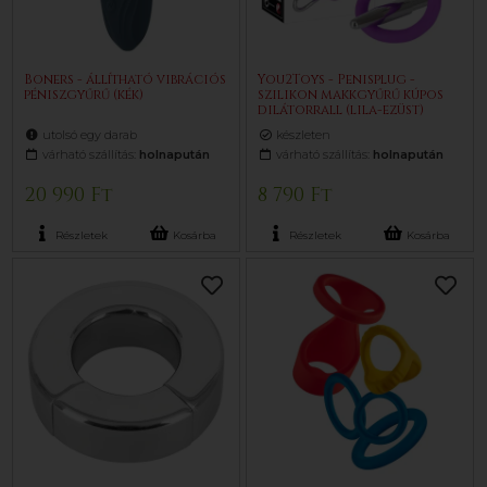
Boners - állítható vibrációs
You2Toys - Penisplug -
péniszgyűrű (kék)
szilikon makkgyűrű kúpos
dilátorrall (lila-ezüst)
utolsó egy darab
készleten
várható szállítás:
holnapután
várható szállítás:
holnapután
20 990 Ft
8 790 Ft
Részletek
Kosárba
Részletek
Kosárba