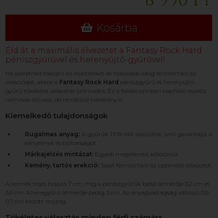
8 990 Ft
Kosárba
Éld át a maximális élvezetet a Fantasy Rock Hard
péniszgyűrűvel és herenyújtó-gyűrűvel!
Ha szeretnéd fokozni az élvezeteket és hosszabb ideig fenntartani az
erekciódat, akkor a
Fantasy Rock Hard
péniszgyűrű és herenyújtó-
gyűrű tökéletes választás számodra. Ez a fekete színben kapható eszköz
nemcsak stílusos, de rendkívül hatékony is.
Kiemelkedő tulajdonságok
Rugalmas anyag:
A gyűrűk TPR-ből készültek, ami garantálja a
kényelmet és biztonságot.
Márkajelzés mintázat:
Egyedi megjelenést kölcsönöz.
Kemény, tartós erekció:
Segít fenntartani az optimális állapotot.
A termék teljes hossza 7 cm, míg a péniszgyűrűk belső átmérője 3,2 cm és
3,6 cm. A heregyűrű átmérője pedig 3 cm. Az anyagvastagság változó: 0,5-
0,7 cm között mozog.
Tökéletes választás minden férfi számára