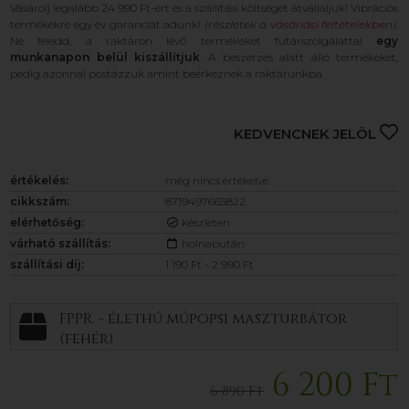
Vásárolj legalább 24 990 Ft-ért és a szállítási költséget átvállaljuk! Vibrációs
termékekre egy év garanciát adunk!
(részletek a
vásárlási feltételekben
)
.
Ne feledd, a raktáron lévő termékeket futárszolgálattal
egy
munkanapon belül kiszállítjuk
. A beszerzés alatt álló termékeket,
pedig azonnal postázzuk amint beérkeznek a raktárunkba.
KEDVENCNEK JELÖL
értékelés:
még nincs értékelve
cikkszám:
8719497665822
elérhetőség:
készleten
várható szállítás:
holnapután
szállítási díj:
1 190 Ft - 2 990 Ft
FPPR. - élethű műpopsi maszturbátor
(fehér)
6 200 Ft
6 890 Ft