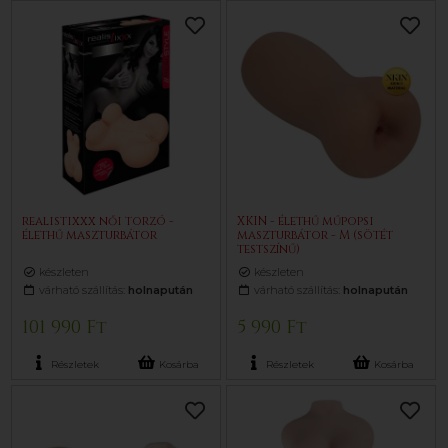
realistixxx női torzó -
XKIN - élethű műpopsi
élethű maszturbátor
maszturbátor - M (sötét
testszínű)
készleten
készleten
várható szállítás:
holnapután
várható szállítás:
holnapután
101 990 Ft
5 990 Ft
Részletek
Kosárba
Részletek
Kosárba