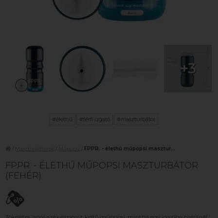
+3
#élethű
#férfi izgató
#maszturbátor
/
Maszturbátorok
/
Műpopsi
/
FPPR. - élethű műpopsi masztur...
FPPR. - ÉLETHŰ MŰPOPSI MASZTURBÁTOR
(FEHÉR)
Tökéletes, anál-szex élményt keltő műpopsi, mintha egy igaziba hatolnál