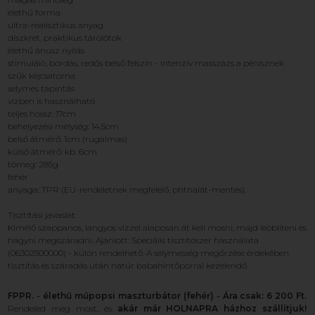
élethű forma
ultra-realisztikus anyag
diszkrét, praktikus tárolótok
élethű ánusz nyílás
stimuláló, bordás, redős belső felszín - intenzív masszázs a pénisznek
szűk kéjcsatorna
selymes tapintás
vízben is használható
teljes hossz: 17cm
behelyezési mélység: 14,5cm
belső átmérő: 1cm (rugalmas)
külső átmérő: kb. 6cm
tömeg: 285g
fehér
anyaga: TPR (EU-rendeletnek megfelelő, phthalát-mentes).
Tisztítási javaslat:
Kímélő szappanos, langyos vízzel alaposan át kell mosni, majd leöblíteni és
hagyni megszáradni. Ajánlott: Speciális tisztítószer használata
(06302500000) - külön rendelhető. A selymesség megőrzése érdekében
tisztítás és száradás után natúr babahintőporral kezelendő.
FPPR. - élethű műpopsi maszturbátor (fehér) - Ára csak: 6 200 Ft.
Rendeled meg most, és
akár már HOLNAPRA házhoz szállítjuk!