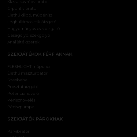
Klasszikus rúdvibrátor
G-pont vibrátor
Élethű dildó, műpénisz
Léghullámos csiklóizgató
Hagyományos csiklóizgató
Gésagolyó, szexgolyó
Anál játékszerek
SZEXJÁTÉKOK FÉRFIAKNAK
FLESHLIGHT műpunci
Élethű maszturbátor
Szexbaba
Prosztataizgató
Potencianövelő
Pénisznövelés
Péniszpumpa
SZEXJÁTÉK PÁROKNAK
Párvibrátor