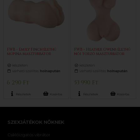
FWB - Emily Finch élethű
FWB - Heather Owens élethű
műpina maszturbátor
női torzó maszturbátor
készleten
készleten
várható szállítás:
holnapután
várható szállítás:
holnapután
6 290 Ft
53 990 Ft
Részletek
Kosárba
Részletek
Kosárba
SZEXJÁTÉKOK NŐKNEK
Csiklóizgatós vibrátor