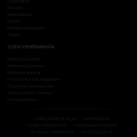
Előjátékhoz
Síkosító
Masszázsolaj
BDSM
Erotikus társasjáték
Óvszer
SZEXI FEHÉRNEMŰK
Melltartó szettek
Mellemelő szettek
Babydoll, köntös
Fehérnemű telt hölgyekre
Cicaruha, harisznyaruha
Szexi combfix, harisnya
Erotikus jelmez
VÁSÁRLÁSI FELTÉTELEK
ADATKEZELÉS
COOKIE TÁJÉKOZTATÓ
HASZNOS INFORMÁCIÓK
AZ OLDAL HASZNÁLATA
VEVŐSZOLGÁLAT