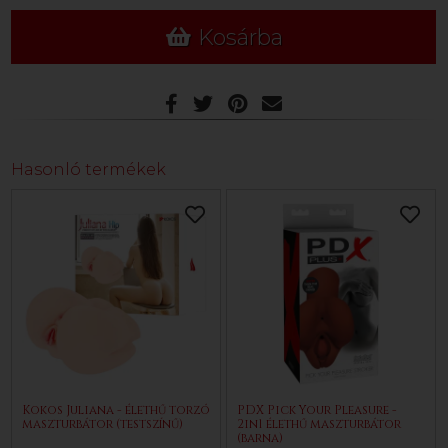
Kosárba
Hasonló termékek
Kokos Juliana - élethű torzó
PDX Pick Your Pleasure -
maszturbátor (testszínű)
2in1 élethű maszturbátor
(barna)