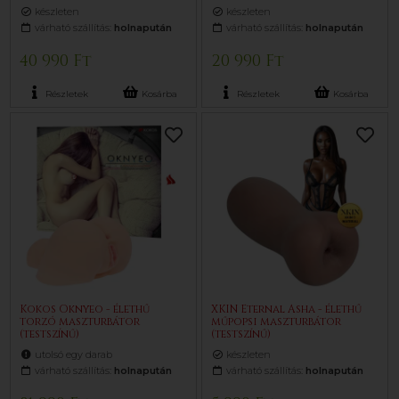
készleten
készleten
várható szállítás:
holnapután
várható szállítás:
holnapután
40 990 Ft
20 990 Ft
Részletek
Kosárba
Részletek
Kosárba
Kokos Oknyeo - élethű
XKIN Eternal Asha - élethű
torzó maszturbátor
műpopsi maszturbátor
(testszínű)
(testszínű)
utolsó egy darab
készleten
várható szállítás:
holnapután
várható szállítás:
holnapután