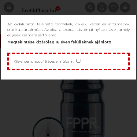
Az oldalunkon található termékek, cikkek, képek és információk
erotikus tartalmúak. Az oldal a szexualitás témát nyíltan kezeli, amely
egyesek számára sértő lehet.
Megtekintése kizárólag 18 éven felülieknek ajánlott!
-10%
Kijelentem, hogy 18 éves elmúltam: