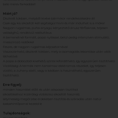
bele merev farkaddal!
Miért jó?
Diszkrét tokban, melyből kivéve bármikor rendelkezésedre áll
Csak egy kis síkosítót kell segítségül hívni és már indulhat is a móka!
Nagyon rugalmas, puha anyagú kényeztető ánusz férfiaknak, teljesen
valósághű, rendkívül realisztikus
A bemenetnél formált, popsi nyílással, belül pedig intenzíven stimuláló,
masszírozó redőkkel
Feszes, de nagyon rugalmas kéjcsatornával
Visszazárható, diszkrét tokban, mely a csomagolás lebontása után válik
láthatóvá
A popsi a dobozból kivehető, szinte kifordítható, így egyszerűen tisztítható
Vízállóság: A termék nem tartalmaz elektromos részeket, így teljesen
vízálló, a zuhany alatt, vagy a kádban is használható, egyszerűen
tisztítható.
Erre figyelj:
minden használat előtt és után alaposan tisztítsd
síkosításához kizárólag vízbázisú síkosítót használj
selymesség megőrzése érdekében tisztítás és száradás után natúr
babahintőporral kezeld le
Tulajdonságok:
magas minőség