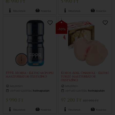
81 990 Ft
5 990 Ft
Részletek
Kosárba
Részletek
Kosárba
-10%
FPPR. Mokka - élethű műpopsi
Kokos Adel Onahole - élethű
maszturbátor (testszínű)
torzó maszturbátor
(testszínű)
készleten
készleten
várható szállítás:
holnapután
várható szállítás:
holnapután
5 990 Ft
97 200 Ft
107 990 Ft
Részletek
Kosárba
Részletek
Kosárba