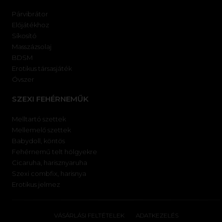
Párvibrátor
Előjátékhoz
Síkosító
Masszázsolaj
BDSM
Erotikus társasjáték
Óvszer
SZEXI FEHÉRNEMŰK
Melltartó szettek
Mellemelő szettek
Babydoll, köntös
Fehérnemű telt hölgyekre
Cicaruha, harisznyaruha
Szexi combfix, harisnya
Erotikus jelmez
VÁSÁRLÁSI FELTÉTELEK
ADATKEZELÉS