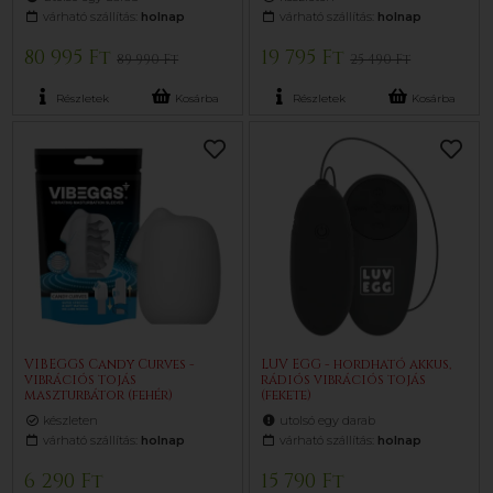
várható szállítás:
holnap
várható szállítás:
holnap
80 995 Ft
19 795 Ft
89 990 Ft
25 490 Ft
Részletek
Kosárba
Részletek
Kosárba
VIBEGGS Candy Curves -
LUV EGG - hordható akkus,
vibrációs tojás
rádiós vibrációs tojás
maszturbátor (fehér)
(fekete)
készleten
utolsó egy darab
várható szállítás:
holnap
várható szállítás:
holnap
6 290 Ft
15 790 Ft