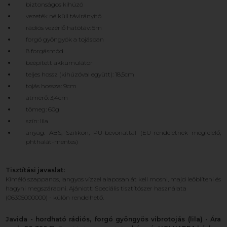
biztonságos kihúzó
vezeték nélküli távirányító
rádiós vezérlő hatótáv: 5m
forgó gyöngyök a tojásban
8 forgásmód
beépített akkumulátor
teljes hossz (kihúzóval együtt): 18,5cm
tojás hossza: 9cm
átmérő: 3,4cm
tömeg: 60g
szín: lila
anyag: ABS, Szilikon, PU-bevonattal (EU-rendeletnek megfelelő,
phthalát-mentes)
Tisztítási javaslat:
Kímélő szappanos, langyos vízzel alaposan át kell mosni, majd leöblíteni és
hagyni megszáradni. Ajánlott: Speciális tisztítószer használata
(06305000000) - külön rendelhető.
Javida - hordható rádiós, forgó gyöngyös vibrotojás (lila) - Ára