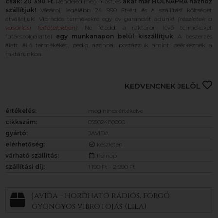
csak: 20 390 Ft.
Rendeled meg most, és
akár már HOLNAPRA házhoz
szállítjuk!
Vásárolj legalább 24 990 Ft-ért és a szállítási költséget
átvállaljuk! Vibrációs termékekre egy év garanciát adunk!
(részletek a
vásárlási feltételekben
)
. Ne feledd, a raktáron lévő termékeket
futárszolgálattal
egy munkanapon belül kiszállítjuk
. A beszerzés
alatt álló termékeket, pedig azonnal postázzuk amint beérkeznek a
raktárunkba.
KEDVENCNEK JELÖL
értékelés:
még nincs értékelve
cikkszám:
05502480000
gyártó:
JAVIDA
elérhetőség:
készleten
várható szállítás:
holnap
szállítási díj:
1 190 Ft - 2 990 Ft
Javida - hordható rádiós, forgó
gyöngyös vibrotojás (lila)