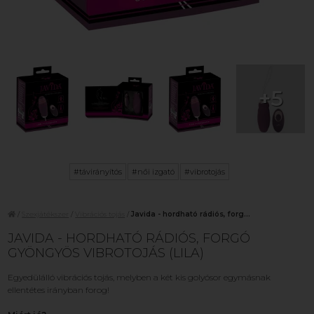
+5
#távirányítós
#női izgató
#vibrotojás
/
Szexjátékszer
/
Vibrációs tojás
/
Javida - hordható rádiós, forg...
JAVIDA - HORDHATÓ RÁDIÓS, FORGÓ
GYÖNGYÖS VIBROTOJÁS (LILA)
Egyedülálló vibrációs tojás, melyben a két kis golyósor egymásnak
ellentétes irányban forog!