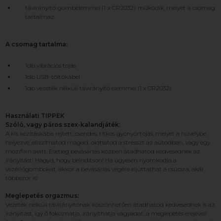
távirányító gombelemmel (1 x CR2032) működik, melyet a csomag
tartalmaz
A csomag tartalma:
1db vibrációs tojás
1db USB-töltőkábel
1db vezeték nélküli távirányító elemmel (1 x CR2032)
Használati TIPPEK
Szóló, vagy páros szex-kalandjáték:
A kis kézitáskába rejtett, csendes, titkos gyönyörtojás, melyet a hüvelybe
helyezve, ellazíthatod magad, oldhatod a stresszt az autódban, vagy egy
mozifilm alatt. Esetleg bevásárlás közben átadhatod kedvesednek az
irányítást! Hagyd, hogy beindítson! Ha ügyesen nyomkodja a
vezérlőgombokat, akkor a bevásárlás végére eljuttathat a csúcsra, akár
többször is!
Meglepetés orgazmus:
Vezeték nélküli távirányítónak köszönhetően átadhatod kedvesednek is az
irányítást, így ő fokozhatja, irányíthatja vágyadat, a meglepetés erejével!