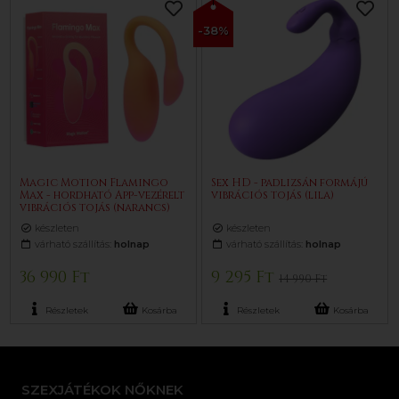
-38%
Magic Motion Flamingo
Sex HD - padlizsán formájú
Max - hordható App-vezérelt
vibrációs tojás (lila)
vibrációs tojás (narancs)
készleten
készleten
várható szállítás:
holnap
várható szállítás:
holnap
36 990 Ft
9 295 Ft
14 990 Ft
Részletek
Kosárba
Részletek
Kosárba
SZEXJÁTÉKOK NŐKNEK