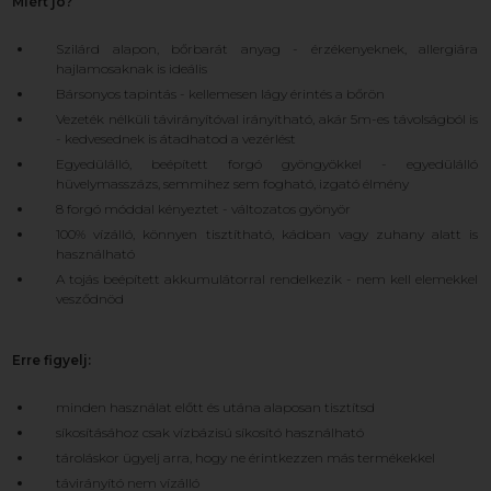
Miért jó?
Szilárd alapon, bőrbarát anyag - érzékenyeknek, allergiára
hajlamosaknak is ideális
Bársonyos tapintás - kellemesen lágy érintés a bőrön
Vezeték nélküli távirányítóval irányítható, akár 5m-es távolságból is
- kedvesednek is átadhatod a vezérlést
Egyedülálló, beépített forgó gyöngyökkel - egyedülálló
hüvelymasszázs, semmihez sem fogható, izgató élmény
8 forgó móddal kényeztet - változatos gyönyör
100% vízálló, könnyen tisztítható, kádban vagy zuhany alatt is
használható
A tojás beépített akkumulátorral rendelkezik - nem kell elemekkel
vesződnöd
Erre figyelj:
minden használat előtt és utána alaposan tisztítsd
síkosításához csak vízbázisú síkosító használható
tároláskor ügyelj arra, hogy ne érintkezzen más termékekkel
távirányító nem vízálló