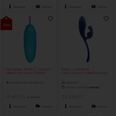
Részletek
Kosárba
Részletek
Kosárba
-20%
Picobong Honi 2 - vízálló
Smile - G-pont és
vibrációs tojás (türkiz)
csiklóizgató vibrátor (kék)
kifutott, nem rendelhető
készleten
várható szállítás:
holnap
15 495 Ft
22 290 Ft
19 290 Ft
Részletek
Értesítés
Részletek
Kosárba