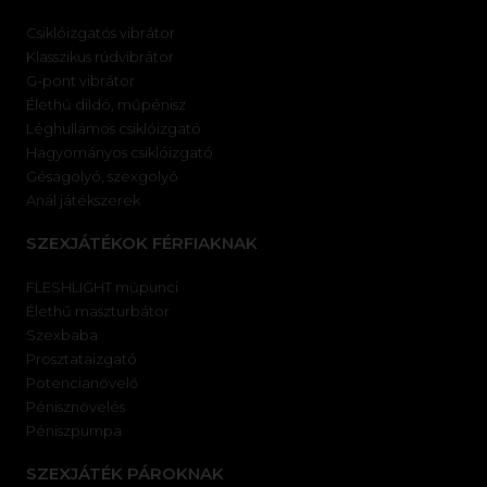
Csiklóizgatós vibrátor
Klasszikus rúdvibrátor
G-pont vibrátor
Élethű dildó, műpénisz
Léghullámos csiklóizgató
Hagyományos csiklóizgató
Gésagolyó, szexgolyó
Anál játékszerek
SZEXJÁTÉKOK FÉRFIAKNAK
FLESHLIGHT műpunci
Élethű maszturbátor
Szexbaba
Prosztataizgató
Potencianövelő
Pénisznövelés
Péniszpumpa
SZEXJÁTÉK PÁROKNAK