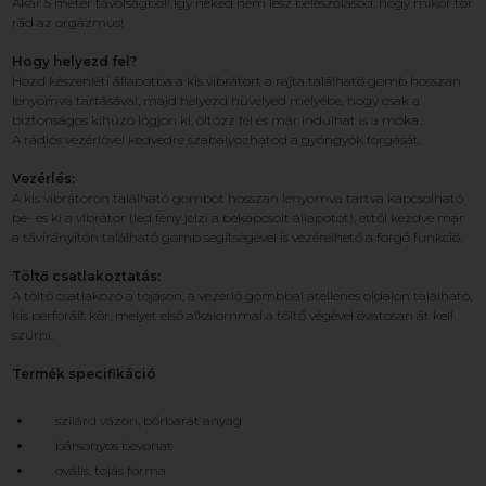
Akár 5 méter távolságból! Így neked nem lesz beleszólásod, hogy mikor tör
rád az orgazmus!
Hogy helyezd fel?
Hozd készenléti állapotba a kis vibrátort a rajta található gomb hosszan
lenyomva tartásával, majd helyezd hüvelyed mélyébe, hogy csak a
biztonságos kihúzó lógjon ki, öltözz fel és már indulhat is a móka.
A rádiós vezérlővel kedvedre szabályozhatod a gyöngyök forgását.
Vezérlés:
A kis vibrátoron található gombot hosszan lenyomva tartva kapcsolható
be- és ki a vibrátor (led fény jelzi a bekapcsolt állapotot), ettől kezdve már
a távirányítón található gomb segítségével is vezérelhető a forgó funkció.
Töltő csatlakoztatás:
A töltő csatlakozó a tojáson, a vezérlő gombbal átellenes oldalon található,
kis perforált kör, melyet első alkalommal a töltő végével óvatosan át kell
szúrni.
Termék specifikáció
szilárd vázon, bőrbarát anyag
bársonyos bevonat
ovális, tojás forma