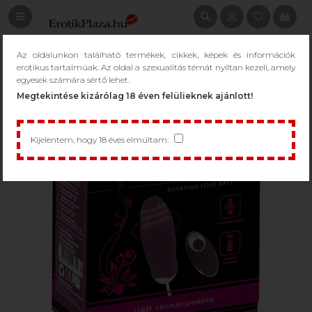
Az oldalunkon található termékek, cikkek, képek és információk
erotikus tartalmúak. Az oldal a szexualitás témát nyíltan kezeli, amely
egyesek számára sértő lehet.
Megtekintése kizárólag 18 éven felülieknek ajánlott!
Kijelentem, hogy 18 éves elmúltam: