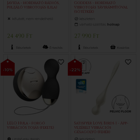
Javida - hordható rádiós,
Goddess - hordható
pulzáló vibrotojás (lila)
vibrotojás távirányítóval
(sötétkék)
kifutott, nem rendelhető
készleten
várható szállítás:
holnap
24 490 Ft
27 990 Ft
Részletek
Értesítés
Részletek
Kosárba
-10%
-22%
LELO Hula - forgó
Satisfyer Love Birds 1 - App-
vibrációs tojás (fekete)
vezérelt vibrációs
gésagolyó (fehér)
utolsó egy darab
készleten