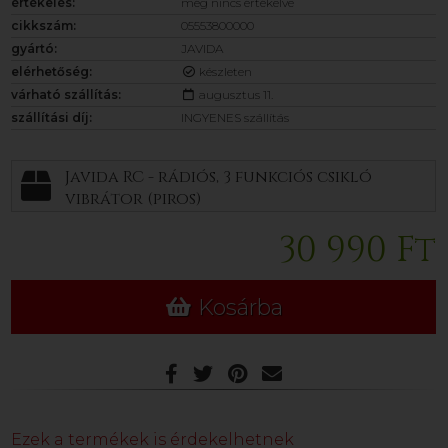
értékelés:
még nincs értékelve
cikkszám:
05553800000
gyártó:
JAVIDA
elérhetőség:
készleten
várható szállítás:
augusztus 11.
szállítási díj:
INGYENES szállítás
Javida RC - rádiós, 3 funkciós csikló
vibrátor (piros)
30 990 Ft
Kosárba
Ezek a termékek is érdekelhetnek