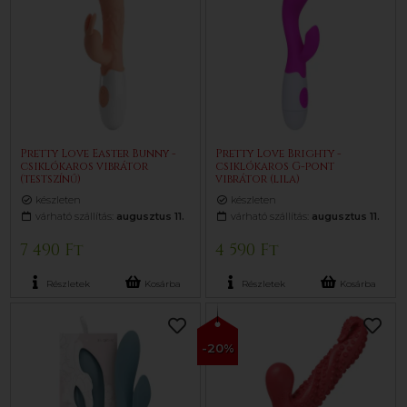
Pretty Love Easter Bunny -
Pretty Love Brighty -
csiklókaros vibrátor
csiklókaros G-pont
(testszínű)
vibrátor (lila)
készleten
készleten
várható szállítás:
augusztus 11.
várható szállítás:
augusztus 11.
7 490 Ft
4 590 Ft
Részletek
Kosárba
Részletek
Kosárba
-20%