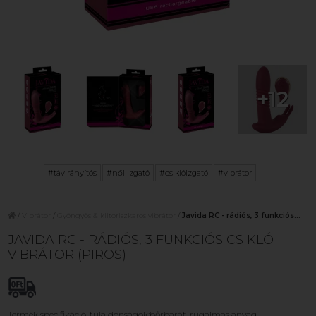
+12
#távirányítós
#női izgató
#csiklóizgató
#vibrátor
/
Vibrátor
/
Gyöngyös & klitoriszkaros vibrátor
/
Javida RC - rádiós, 3 funkciós...
JAVIDA RC - RÁDIÓS, 3 FUNKCIÓS CSIKLÓ
VIBRÁTOR (PIROS)
Termék specifikáció, tulajdonságok:bőrbarát, rugalmas anyag