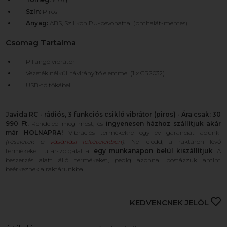
Szín:
Piros
Anyag:
ABS, Szilikon PU-bevonattal (phthalát-mentes)
Csomag Tartalma
Pillangó vibrátor
Vezeték nélküli távirányító elemmel (1 x CR2032)
USB-töltőkábel
Javida RC - rádiós, 3 funkciós csikló vibrátor (piros) - Ára csak: 30
990 Ft.
Rendeled meg most, és
ingyenesen házhoz szállítjuk akár
már HOLNAPRA!
Vibrációs termékekre egy év garanciát adunk!
(részletek a
vásárlási feltételekben
)
. Ne feledd, a raktáron lévő
termékeket futárszolgálattal
egy munkanapon belül kiszállítjuk
. A
beszerzés alatt álló termékeket, pedig azonnal postázzuk amint
beérkeznek a raktárunkba.
KEDVENCNEK JELÖL