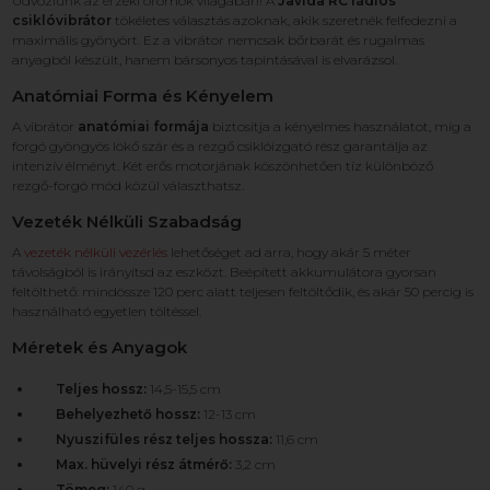
Üdvözlünk az érzéki örömök világában! A
Javida RC rádiós
csiklóvibrátor
tökéletes választás azoknak, akik szeretnék felfedezni a
maximális gyönyört. Ez a vibrátor nemcsak bőrbarát és rugalmas
anyagból készült, hanem bársonyos tapintásával is elvarázsol.
Anatómiai Forma és Kényelem
A vibrátor
anatómiai formája
biztosítja a kényelmes használatot, míg a
forgó gyöngyös lökő szár és a rezgő csiklóizgató rész garantálja az
intenzív élményt. Két erős motorjának köszönhetően tíz különböző
rezgő-forgó mód közül választhatsz.
Vezeték Nélküli Szabadság
A
vezeték nélküli vezérlés
lehetőséget ad arra, hogy akár 5 méter
távolságból is irányítsd az eszközt. Beépített akkumulátora gyorsan
feltölthető: mindössze 120 perc alatt teljesen feltöltődik, és akár 50 percig is
használható egyetlen töltéssel.
Méretek és Anyagok
Teljes hossz:
14,5-15,5 cm
Behelyezhető hossz:
12-13 cm
Nyuszifüles rész teljes hossza:
11,6 cm
Max. hüvelyi rész átmérő:
3,2 cm
Tömeg:
140 g