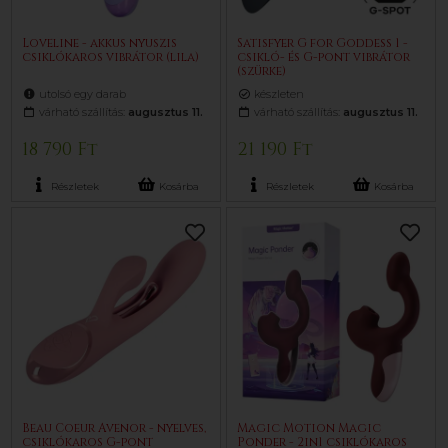
Loveline - akkus nyuszis
Satisfyer G for Goddess 1 -
csiklókaros vibrátor (lila)
csikló- és G-pont vibrátor
(szürke)
utolsó egy darab
készleten
várható szállítás:
augusztus 11.
várható szállítás:
augusztus 11.
18 790 Ft
21 190 Ft
Részletek
Kosárba
Részletek
Kosárba
Beau Coeur Avenor - nyelves,
Magic Motion Magic
csiklókaros G-pont
Ponder - 2in1 csiklókaros