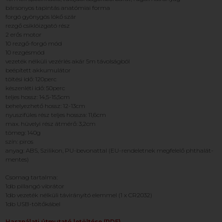
bársonyos tapintás anatómiai forma
forgó gyönygös lökő szár
rezgő csiklóizgató rész
2 erős motor
10 rezgő-forgó mód
10 rezgésmód
vezeték nélküli vezérlés akár 5m távolságból
beépített akkumulátor
töltési idő: 120perc
készenléti idő: 50perc
teljes hossz: 14,5-15,5cm
behelyezhető hossz: 12-13cm
nyuszifüles rész teljes hossza: 11,6cm
max. hüvelyi rész átmérő: 3,2cm
tömeg: 140g
szín: piros
anyag: ABS, Szilikon, PU-bevonattal (EU-rendeletnek megfelelő phthalát-
mentes)
Csomag tartalma:
1db pillangó vibrátor
1db vezeték nélküli távirányító elemmel (1 x CR2032)
1db USB-töltőkábel
Használati útmutató letöltése (PDF)