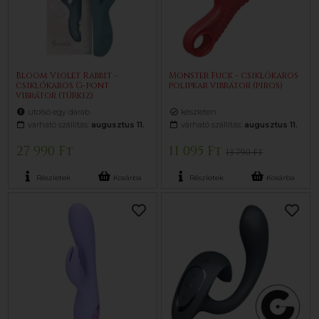
Bloom Violet Rabbit -
Monster Fuck - csiklókaros
csiklókaros G-pont
polipkar vibrátor (piros)
vibrátor (türkiz)
utolsó egy darab
készleten
várható szállítás:
augusztus 11.
várható szállítás:
augusztus 11.
27 990 Ft
11 095 Ft
13 790 Ft
Részletek
Kosárba
Részletek
Kosárba