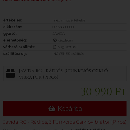
értékelés:
még nincs értékelve
cikkszám:
05553800000
gyártó:
JAVIDA
elérhetőség:
készleten
várható szállítás:
augusztus 11.
szállítási díj:
INGYENES szállítás
Javida RC - rádiós, 3 funkciós csikló
vibrátor (piros)
30 990 Ft
Kosárba
Javida RC - Rádiós, 3 Funkciós Csiklóvibrátor (Piros)