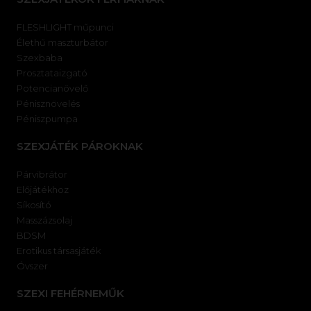
FLESHLIGHT műpunci
Élethű maszturbátor
Szexbaba
Prosztataizgató
Potencianövelő
Pénisznövelés
Péniszpumpa
SZEXJÁTÉK PÁROKNAK
Párvibrátor
Előjátékhoz
Síkosító
Masszázsolaj
BDSM
Erotikus társasjáték
Óvszer
SZEXI FEHÉRNEMŰK