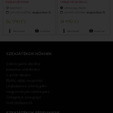
vibrátor (pink)
vibrátor (bordó)
készleten
utolsó egy darab
várható szállítás:
augusztus 11.
várható szállítás:
augusztus 11.
26 990 Ft
38 990 Ft
Részletek
Kosárba
Részletek
Kosárba
SZEXJÁTÉKOK NŐKNEK
Csiklóizgatós vibrátor
Klasszikus rúdvibrátor
G-pont vibrátor
Élethű dildó, műpénisz
Léghullámos csiklóizgató
Hagyományos csiklóizgató
Gésagolyó, szexgolyó
Anál játékszerek
SZEXJÁTÉKOK FÉRFIAKNAK