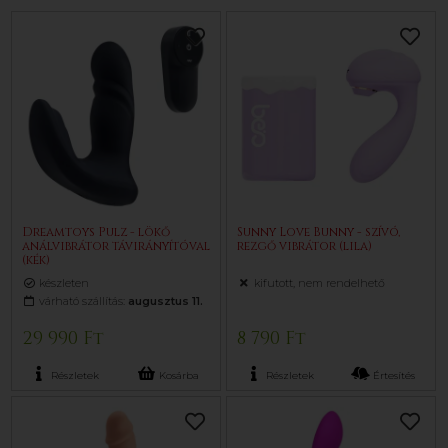
Dreamtoys Pulz - lökő
Sunny Love Bunny - szívó,
análvibrátor távirányítóval
rezgő vibrátor (lila)
(kék)
készleten
kifutott, nem rendelhető
várható szállítás:
augusztus 11.
29 990 Ft
8 790 Ft
Részletek
Kosárba
Részletek
Értesítés