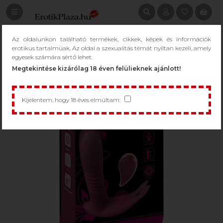
Az oldalunkon található termékek, cikkek, képek és információk
erotikus tartalmúak. Az oldal a szexualitás témát nyíltan kezeli, amely
egyesek számára sértő lehet.
Megtekintése kizárólag 18 éven felülieknek ajánlott!
Kijelentem, hogy 18 éves elmúltam: