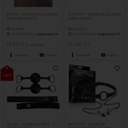
Rouge - valódi bőr maszk és
EasyToys - szájpecek szilikon
szájpecek (fekete)
labda (fekete)
készleten
készleten
várható szállítás:
augusztus 10.
várható szállítás:
augusztus 10.
15 495 Ft
10 490 Ft
17 790 Ft
Részletek
Kosárba
Részletek
Kosárba
-10%
Sei Mio - szájpecek szett - 2
INTOYOU - szájpecek