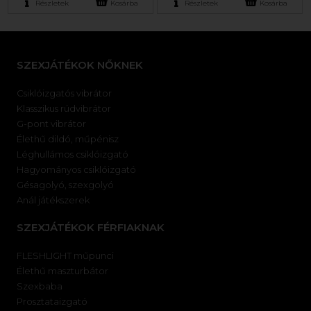
Részletek
Kosárba
Részletek
Kosárba
SZEXJÁTÉKOK NŐKNEK
Csiklóizgatós vibrátor
Klasszikus rúdvibrátor
G-pont vibrátor
Élethű dildó, műpénisz
Léghullámos csiklóizgató
Hagyományos csiklóizgató
Gésagolyó, szexgolyó
Anál játékszerek
SZEXJÁTÉKOK FÉRFIAKNAK
FLESHLIGHT műpunci
Élethű maszturbátor
Szexbaba
Prosztataizgató