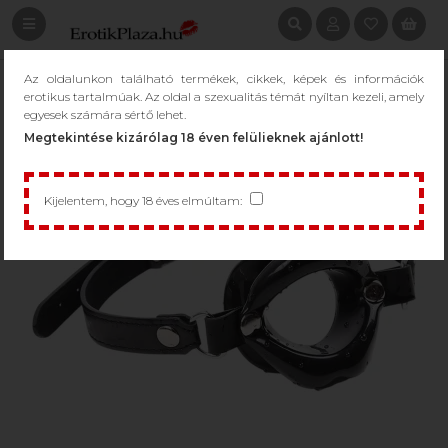
Az oldalunkon található termékek, cikkek, képek és információk
erotikus tartalmúak. Az oldal a szexualitás témát nyíltan kezeli, amely
egyesek számára sértő lehet.
Megtekintése kizárólag 18 éven felülieknek ajánlott!
Kijelentem, hogy 18 éves elmúltam: