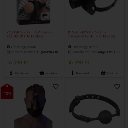
Master Series Pussy Face -
Rimba - bőr uro-fétis
szájpecek (testszínű)
csőpecek (Ø 40 mm, fekete)
utolsó egy darab
utolsó egy darab
várható szállítás:
augusztus 10.
várható szállítás:
augusztus 10.
46 990 Ft
36 990 Ft
Részletek
Kosárba
Részletek
Kosárba
-13%