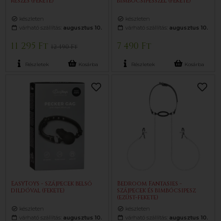
részes (fekete)
bimbócsipesszel (fekete)
készleten
készleten
várható szállítás:
augusztus 10.
várható szállítás:
augusztus 10.
11 295 Ft
7 490 Ft
12 490 Ft
Részletek
Kosárba
Részletek
Kosárba
EasyToys - szájpecek belső
Bedroom Fantasies -
dildóval (fekete)
szájpecek és bimbócsipesz
(ezüst-fekete)
készleten
készleten
várható szállítás:
augusztus 10.
várható szállítás:
augusztus 10.