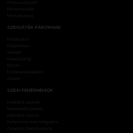
Potencianövelő
Pénisznövelés
Péniszpumpa
SZEXJÁTÉK PÁROKNAK
Párvibrátor
Előjátékhoz
Síkosító
Masszázsolaj
BDSM
Erotikus társasjáték
Óvszer
SZEXI FEHÉRNEMŰK
Melltartó szettek
Mellemelő szettek
Babydoll, köntös
Fehérnemű telt hölgyekre
Cicaruha, harisznyaruha