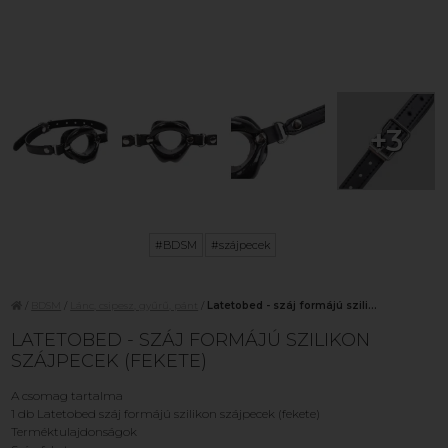
+3
#BDSM
#szájpecek
/
BDSM
/
Lánc, csipesz, gyűrű, pánt
/
Latetobed - száj formájú szili...
LATETOBED - SZÁJ FORMÁJÚ SZILIKON
SZÁJPECEK (FEKETE)
A csomag tartalma
1 db Latetobed száj formájú szilikon szájpecek (fekete)
Terméktulajdonságok