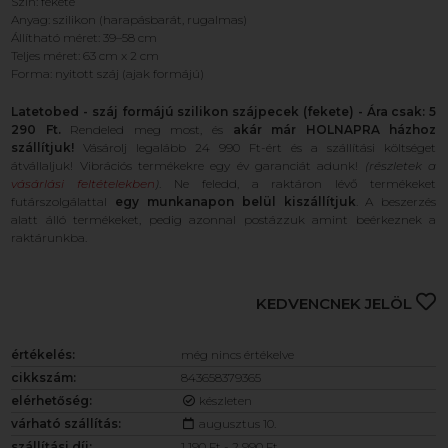
Szín: fekete
Anyag: szilikon (harapásbarát, rugalmas)
Állítható méret: 39–58 cm
Teljes méret: 63 cm x 2 cm
Forma: nyitott száj (ajak formájú)
Latetobed - száj formájú szilikon szájpecek (fekete) - Ára csak: 5
290 Ft.
Rendeled meg most, és
akár már HOLNAPRA házhoz
szállítjuk!
Vásárolj legalább 24 990 Ft-ért és a szállítási költséget
átvállaljuk! Vibrációs termékekre egy év garanciát adunk!
(részletek a
vásárlási feltételekben
)
. Ne feledd, a raktáron lévő termékeket
futárszolgálattal
egy munkanapon belül kiszállítjuk
. A beszerzés
alatt álló termékeket, pedig azonnal postázzuk amint beérkeznek a
raktárunkba.
KEDVENCNEK JELÖL
értékelés:
még nincs értékelve
cikkszám:
843658379365
elérhetőség:
készleten
várható szállítás:
augusztus 10.
szállítási díj:
1 190 Ft - 2 990 Ft