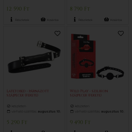
12 590 Ft
8 790 Ft
Részletek
Kosárba
Részletek
Kosárba
Latetobed - párnázott
Wild Play - szilikon
szájpecek (fekete)
szájpecek (fekete)
készleten
készleten
várható szállítás:
augusztus 10.
várható szállítás:
augusztus 10.
5 290 Ft
9 490 Ft