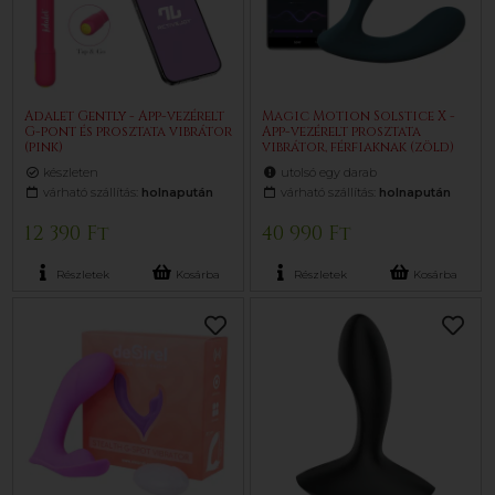
Adalet Gently - App-vezérelt
Magic Motion Solstice X -
G-pont és prosztata vibrátor
App-vezérelt prosztata
(pink)
vibrátor, férfiaknak (zöld)
készleten
utolsó egy darab
várható szállítás:
holnapután
várható szállítás:
holnapután
12 390 Ft
40 990 Ft
Részletek
Kosárba
Részletek
Kosárba