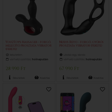
You2Toys Massager - forgó,
Nexus Revo - forgó, gyűrűs
melegítő prosztata vibrátor
prosztata vibrátor (fekete)
(fekete)
készleten
utolsó egy darab
várható szállítás:
holnapután
várható szállítás:
holnapután
28 990 Ft
67 990 Ft
Részletek
Kosárba
Részletek
Kosárba