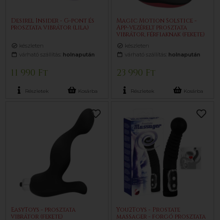
Desirel Insider - G-pont és
Magic Motion Solstice -
prosztata vibrátor (lila)
App-vezérelt prosztata
vibrátor, férfiaknak (fekete)
készleten
készleten
várható szállítás:
holnapután
várható szállítás:
holnapután
11 990 Ft
23 990 Ft
Részletek
Kosárba
Részletek
Kosárba
EasyToys - prosztata
You2Toys - Prostate
vibrátor (fekete)
massager - forgó prosztata