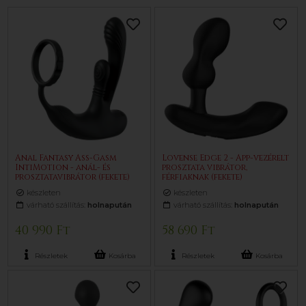
Anal Fantasy Ass-Gasm
Lovense Edge 2 - App-vezérelt
IntiMotion - anál- és
prosztata vibrátor,
prosztatavibrátor (fekete)
férfiaknak (fekete)
készleten
készleten
várható szállítás:
holnapután
várható szállítás:
holnapután
40 990 Ft
58 690 Ft
Részletek
Kosárba
Részletek
Kosárba