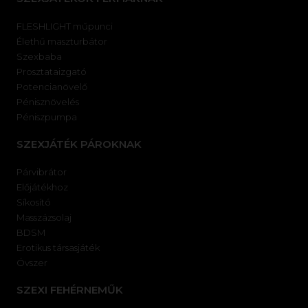
FLESHLIGHT műpunci
Élethű maszturbátor
Szexbaba
Prosztataizgató
Potencianövelő
Pénisznövelés
Péniszpumpa
SZEXJÁTÉK PÁROKNAK
Párvibrátor
Előjátékhoz
Síkosító
Masszázsolaj
BDSM
Erotikus társasjáték
Óvszer
SZEXI FEHÉRNEMŰK