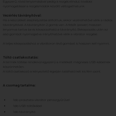
Egyszerű, rövid lenyomásával pedig a rezgés elindul, további
nyomogatással a rezgésmódok között váltogathatunk.
Vezérlés távirányítóval:
Ha a készüléket alaphelyzetbe állítottuk, akkor vezérelhetővé válik a rádiós
távirányítóval. A távirányítón 2 gomb van. A felsőt (power) hosszan
lenyomva tartva be és kikapcsolható a távirányító. Bekapcsolás után az
alsó gombot nyomogatva irányíthatóvá válik a vibrátor rezgése.
A teljes kikapcsoláshoz a vibrátoron lévő gombot is hosszan kell nyomni.
Töltő csatlakoztatás:
A termék töltése rendkívül egyszerű a mellékelt mágneses USB-kábelnek
köszönhetően.
A töltő csatlakozó a kényeztető legalján található két kis fém pont.
A csomag tartalma:
1db prosztata vibrátor péniszgyűrűvel
1db USB-töltőkábel
1db távirányító