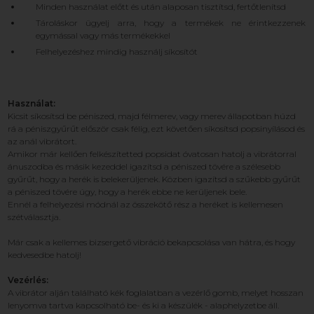
Minden használat előtt és után alaposan tisztítsd, fertőtlenítsd
Tároláskor ügyelj arra, hogy a termékek ne érintkezzenek
egymással vagy más termékekkel
Felhelyezéshez mindig használj síkosítót
Használat:
Kicsit síkosítsd be péniszed, majd félmerev, vagy merev állapotban húzd
rá a péniszgyűrűt először csak félig, ezt követően síkosítsd popsinyílásod és
az anál vibrátort.
Amikor már kellően felkészítetted popsidat óvatosan hatolj a vibrátorral
ánuszodba és másik kezeddel igazítsd a péniszed tövére a szélesebb
gyűrűt, hogy a herék is belekerüljenek. Közben igazítsd a szűkebb gyűrűt
a péniszed tövére úgy, hogy a herék ebbe ne kerüljenek bele.
Ennél a felhelyezési módnál az összekötő rész a heréket is kellemesen
szétválasztja.
Már csak a kellemes bizsergető vibráció bekapcsolása van hátra, és hogy
kedvesedbe hatolj!
Vezérlés:
A vibrátor alján található kék foglalatban a vezérlő gomb, melyet hosszan
lenyomva tartva kapcsolható be- és ki a készülék - alaphelyzetbe áll.