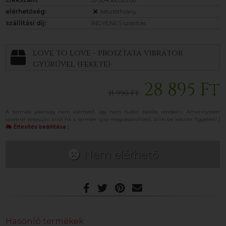
elérhetőség:
készlethiány
szállítási díj:
INGYENES szállítás
Love to Love - prosztata vibrátor
gyűrűvel (fekete)
28 895 Ft
31 990 Ft
A termék jelenleg nem elérhető, így nem tudsz belőle rendelni. Amennyiben
szertnél értesülni arról ha a termék újra megvásárolható, állíts be készlet figyelést! [
Értesítés beállítása
]
Nem elérhető
Hasonló termékek