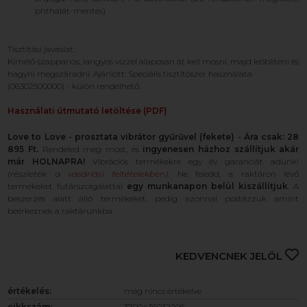
phthalát-mentes)
Tisztítási javaslat:
Kímélő szappanos, langyos vízzel alaposan át kell mosni, majd leöblíteni és
hagyni megszáradni. Ajánlott: Speciális tisztítószer használata
(06302500000) - külön rendelhető.
Használati útmutató letöltése (PDF)
Love to Love - prosztata vibrátor gyűrűvel (fekete) - Ára csak: 28
895 Ft.
Rendeled meg most, és
ingyenesen házhoz szállítjuk akár
már HOLNAPRA!
Vibrációs termékekre egy év garanciát adunk!
(részletek a
vásárlási feltételekben
)
. Ne feledd, a raktáron lévő
termékeket futárszolgálattal
egy munkanapon belül kiszállítjuk
. A
beszerzés alatt álló termékeket, pedig azonnal postázzuk amint
beérkeznek a raktárunkba.
KEDVENCNEK JELÖL
értékelés:
még nincs értékelve
cikkszám:
3700436032206