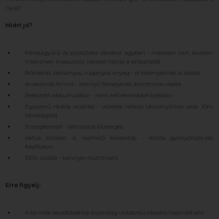
nyújt!
Miért jó?
Péniszgyűrű és prosztata vibrátor egyben - mereven tart, közben
intenzíven masszíroz, karban tartja a prosztatát
Bőrbarát, bársonyos, ruganyos anyag - érzékenyeknek is ideális
Anatómiai forma - könnyű felhelyezés, komfortos viselet
Beépített akkumulátor - nem kell elemekkel bajlódni
Egyszerű rádiós vezérlés - vezeték nélküli távirányítóval akár 10m
távolságból
9 rezgésmód - változatos bizsergés
Aktus közben is viselhető kialakítás - közös gyönyörszerzés
felsőfokon
100% vízálló - könnyen tisztítható
Erre figyelj:
A termék síkosításához kizárólag vízbázisú síkosító használható