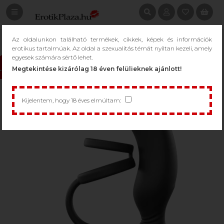
Az oldalunkon található termékek, cikkek, képek és információk
erotikus tartalmúak. Az oldal a szexualitás témát nyíltan kezeli, amely
egyesek számára sértő lehet.
Megtekintése kizárólag 18 éven felülieknek ajánlott!
-10%
Kijelentem, hogy 18 éves elmúltam: