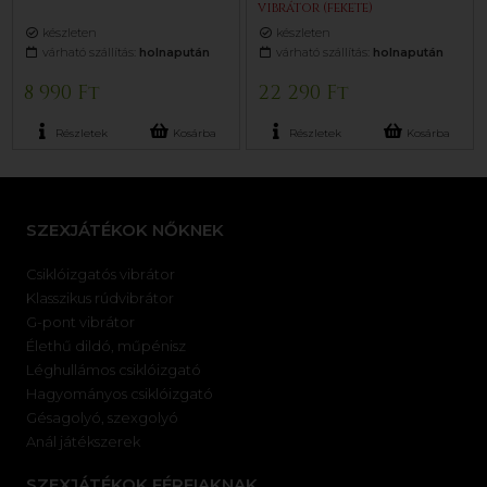
vibrátor (fekete)
készleten
készleten
várható szállítás:
holnapután
várható szállítás:
holnapután
8 990 Ft
22 290 Ft
Részletek
Kosárba
Részletek
Kosárba
SZEXJÁTÉKOK NŐKNEK
Csiklóizgatós vibrátor
Klasszikus rúdvibrátor
G-pont vibrátor
Élethű dildó, műpénisz
Léghullámos csiklóizgató
Hagyományos csiklóizgató
Gésagolyó, szexgolyó
Anál játékszerek
SZEXJÁTÉKOK FÉRFIAKNAK