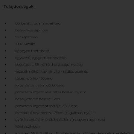
Tulajdonságok:
bőrbarát, rugalmas anyag
bársonyos tapintás
9 rezgésmód
100% vízálló
könnyen tisztítható
egyszerű, egygombos vezérlés
beépített USB-ről tölthető akkumulátor
vezeték nélküli távirányító - rádiós vezérlés
töltési idő: kb. 120perc
folyamatos üzemidő: 60perc
prosztata izgató rész teljes hossza: 12,3cm
behelyezhető hossza: 11cm
prosztata izgató átmérője: 2,8-3,1cm
összekötő rész hossza: 7,5cm (rugalmas, nyúlik)
gyűrűk belső átmérői: 3,4 és 3cm (nagyon rugalmas)
fekete színben
anyaga: ABS, Szilikon, PU-bevonattal (EU-rendeletnek megfelelő,