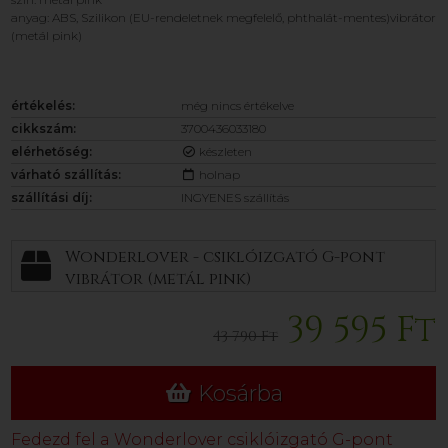
anyag: ABS, Szilikon (EU-rendeletnek megfelelő, phthalát-mentes)vibrátor
(metál pink)
értékelés:
még nincs értékelve
cikkszám:
3700436033180
elérhetőség:
készleten
várható szállítás:
holnap
szállítási díj:
INGYENES szállítás
Wonderlover - csiklóizgató G-pont
vibrátor (metál pink)
39 595 Ft
43 790 Ft
Kosárba
Fedezd fel a Wonderlover csiklóizgató G-pont