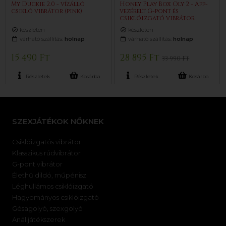
My Duckie 2.0 - vízálló
Honey Play Box Oly 2 - App-
csikló vibrátor (pink)
vezérelt G-pont és
csiklóizgató vibrátor
(fekete)
készleten
készleten
várható szállítás:
holnap
várható szállítás:
holnap
15 490 Ft
28 895 Ft
33 990 Ft
Részletek
Kosárba
Részletek
Kosárba
SZEXJÁTÉKOK NŐKNEK
Csiklóizgatós vibrátor
Klasszikus rúdvibrátor
G-pont vibrátor
Élethű dildó, műpénisz
Léghullámos csiklóizgató
Hagyományos csiklóizgató
Gésagolyó, szexgolyó
Anál játékszerek