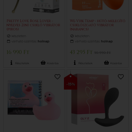
Pretty Love Rose Lover -
We-Vibe Temp - hűtő-melegítő
nyelves 2in1 csikló vibrátor
csiklóizgató vibrátor
(piros)
(narancs)
készleten
készleten
várható szállítás:
holnap
várható szállítás:
holnap
16 990 Ft
43 295 Ft
50 990 Ft
Részletek
Kosárba
Részletek
Kosárba
-15%