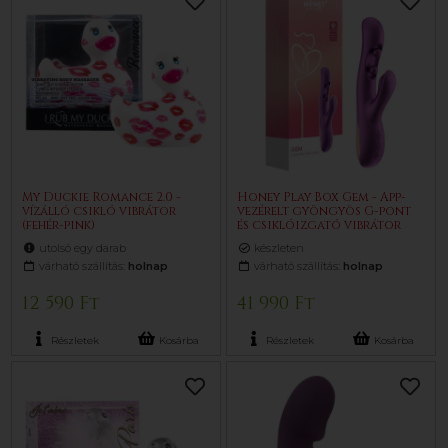
My Duckie Romance 2.0 -
Honey Play Box Gem - App-
vízálló csikló vibrátor
vezérelt gyöngyös G-pont
(fehér-pink)
és csiklóizgató vibrátor
(lila)
utolsó egy darab
készleten
várható szállítás:
holnap
várható szállítás:
holnap
12 590 Ft
41 990 Ft
Részletek
Kosárba
Részletek
Kosárba