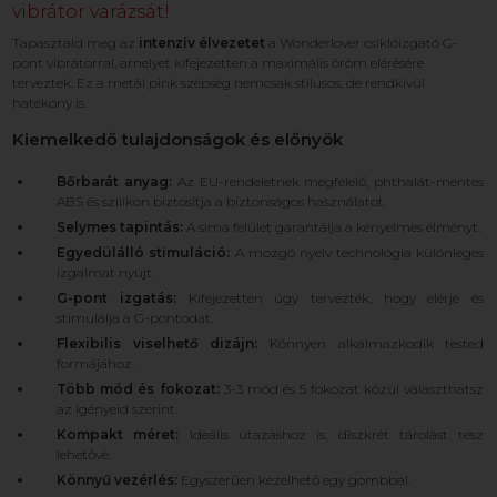
vibrátor varázsát!
Tapasztald meg az
intenzív élvezetet
a Wonderlover csiklóizgató G-
pont vibrátorral, amelyet kifejezetten a maximális öröm elérésére
terveztek. Ez a metál pink szépség nemcsak stílusos, de rendkívül
hatékony is.
Kiemelkedő tulajdonságok és előnyök
Bőrbarát anyag:
Az EU-rendeletnek megfelelő, phthalát-mentes
ABS és szilikon biztosítja a biztonságos használatot.
Selymes tapintás:
A sima felület garantálja a kényelmes élményt.
Egyedülálló stimuláció:
A mozgó nyelv technológia különleges
izgalmat nyújt.
G-pont izgatás:
Kifejezetten úgy tervezték, hogy elérje és
stimulálja a G-pontodat.
Flexibilis viselhető dizájn:
Könnyen alkalmazkodik tested
formájához.
Több mód és fokozat:
3-3 mód és 5 fokozat közül választhatsz
az igényeid szerint.
Kompakt méret:
Ideális utazáshoz is, diszkrét tárolást tesz
lehetővé.
Könnyű vezérlés:
Egyszerűen kezelhető egy gombbal.