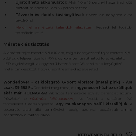
Újratölthető akkumulátor:
Akár 1 óra 15 percnyi használati időt
biztosít mindössze 1 óra 50 perces töltéssel.
Távvezérlés rádiós távirányítóval:
Élvezd az irányítást akár
távolról is!
Merülj el az érzéki kalandok világában
: Fedezd fel további
termékeinket is!
Méretek és tisztítás
A vibrátor teljes mérete:
9,8 x 10 cm
, míg a behelyezhető tojás méretei:
9,8
x 3,9 cm
. Teljesen vízálló (IPX7), így könnyen tisztíthatod folyó víz alatt.
LED-es jelzés segíti az egyszerű használatot. Válaszd ezt a lenyűgöző
metál pink eszközt, hogy új szintre emeld az élvezetet!
Wonderlover - csiklóizgató G-pont vibrátor (metál pink) - Ára
csak: 39 595 Ft.
Rendeled meg most, és
ingyenesen házhoz szállítjuk
akár már HOLNAPRA!
Vibrációs termékekre egy év garanciát adunk!
(részletek a
vásárlási feltételekben
)
. Ne feledd, a raktáron lévő
termékeket futárszolgálattal
egy munkanapon belül kiszállítjuk
. A
beszerzés alatt álló termékeket, pedig azonnal postázzuk amint
beérkeznek a raktárunkba.
KEDVENCNEK JELÖL