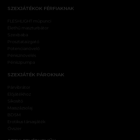
SZEXJÁTÉKOK FÉRFIAKNAK
FLESHLIGHT műpunci
Élethű maszturbátor
Szexbaba
Prosztataizgató
Potencianövelő
Pénisznövelés
Péniszpumpa
SZEXJÁTÉK PÁROKNAK
Párvibrátor
Előjátékhoz
Síkosító
Masszázsolaj
BDSM
Erotikus társasjáték
Óvszer