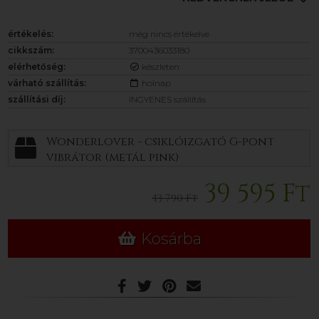
értékelés:
még nincs értékelve
cikkszám:
3700436033180
elérhetőség:
készleten
várható szállítás:
holnap
szállítási díj:
INGYENES szállítás
Wonderlover - csiklóizgató G-pont
vibrátor (metál pink)
39 595 Ft
43 790 Ft
Kosárba