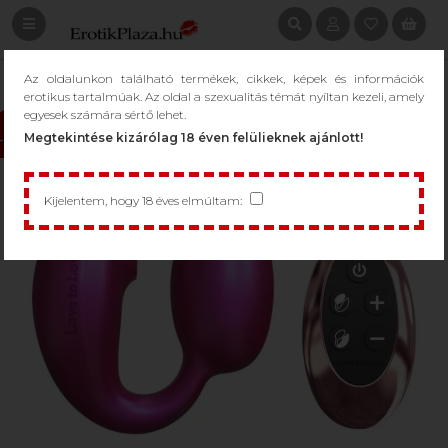
Az oldalunkon található termékek, cikkek, képek és információk
erotikus tartalmúak. Az oldal a szexualitás témát nyíltan kezeli, amely
egyesek számára sértő lehet.
Megtekintése kizárólag 18 éven felülieknek ajánlott!
-10%
Kijelentem, hogy 18 éves elmúltam: