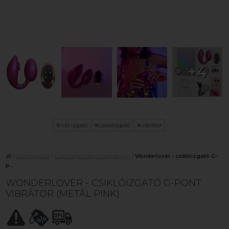
+4
#női izgató
#csiklóizgató
#vibrátor
/
Szexjátékszer
/
Csiklóizgató és pillangóbugyi
/
Wonderlover - csiklóizgató G-
p...
WONDERLOVER - CSIKLÓIZGATÓ G-PONT
VIBRÁTOR (METÁL PINK)