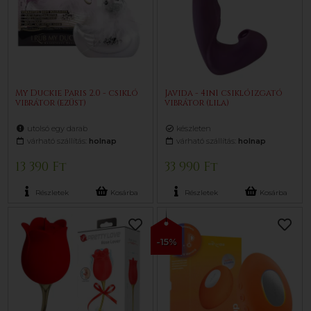
My Duckie Paris 2.0 - csikló
Javida - 4in1 csiklóizgató
vibrátor (ezüst)
vibrátor (lila)
utolsó egy darab
készleten
várható szállítás:
holnap
várható szállítás:
holnap
13 390 Ft
33 990 Ft
Részletek
Kosárba
Részletek
Kosárba
-15%