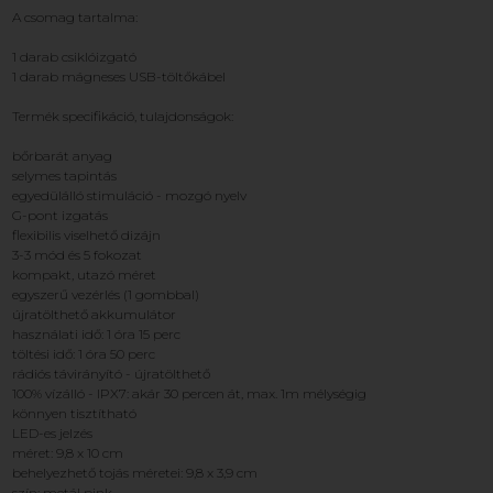
A csomag tartalma:
1 darab csiklóizgató
1 darab mágneses USB-töltőkábel
Termék specifikáció, tulajdonságok:
bőrbarát anyag
selymes tapintás
egyedülálló stimuláció - mozgó nyelv
G-pont izgatás
flexibilis viselhető dizájn
3-3 mód és 5 fokozat
kompakt, utazó méret
egyszerű vezérlés (1 gombbal)
újratölthető akkumulátor
használati idő: 1 óra 15 perc
töltési idő: 1 óra 50 perc
rádiós távirányító - újratölthető
100% vízálló - IPX7: akár 30 percen át, max. 1m mélységig
könnyen tisztítható
LED-es jelzés
méret: 9,8 x 10 cm
behelyezhető tojás méretei: 9,8 x 3,9 cm
szín: metál pink