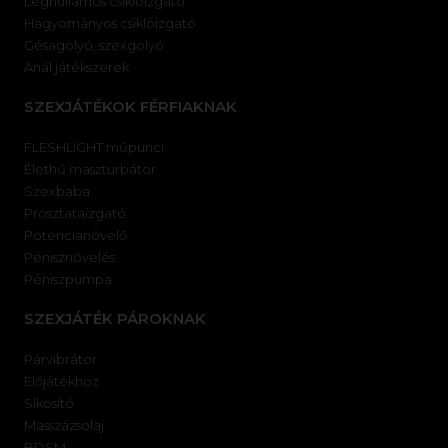
Léghullámos csiklóizgató
Hagyományos csiklóizgató
Gésagolyó, szexgolyó
Anál játékszerek
SZEXJÁTÉKOK FÉRFIAKNAK
FLESHLIGHT műpunci
Élethű maszturbátor
Szexbaba
Prosztataizgató
Potencianövelő
Pénisznövelés
Péniszpumpa
SZEXJÁTÉK PÁROKNAK
Párvibrátor
Előjátékhoz
Síkosító
Masszázsolaj
BDSM