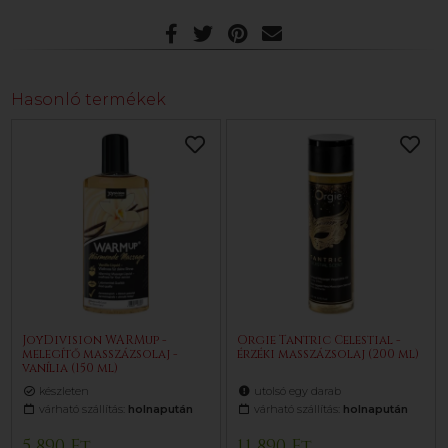
Hasonló termékek
JoyDivision WARMup -
Orgie Tantric Celestial -
melegítő masszázsolaj -
érzéki masszázsolaj (200 ml)
vanília (150 ml)
készleten
utolsó egy darab
várható szállítás:
holnapután
várható szállítás:
holnapután
5 890 Ft
11 890 Ft