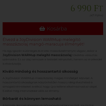
6 990 Ft
(47 Ft/ml)
Kosárba
Élvezd a JoyDivision WARMup melegítő
masszázsolaj mangó-maracuja élményét!
Ha egy igazán különleges és érzéki masszázsélményre vágysz, akkor a
JoyDivision WARMup melegítő masszázsolaj
tökéletes választás
számodra. Ez az olaj nemcsak a testedet kényezteti, hanem az érzékeidet
is elvarázsolja.
Kiváló minőség és hosszantartó síkosság
A JoyDivision WARMup masszázsolaj magas minőséget képvisel. A
hosszantartó síkosságnak köszönhetően hosszú ideig élvezheted a
simogató érintéseket anélkül, hogy újra kellene alkalmaznod az olajat.
Ezáltal még intenzívebbé válik az élmény.
Bőrbarát és könnyen lemosható
A termék dermatológiailag és bőrgyógyászatilag tesztelt, így biztos