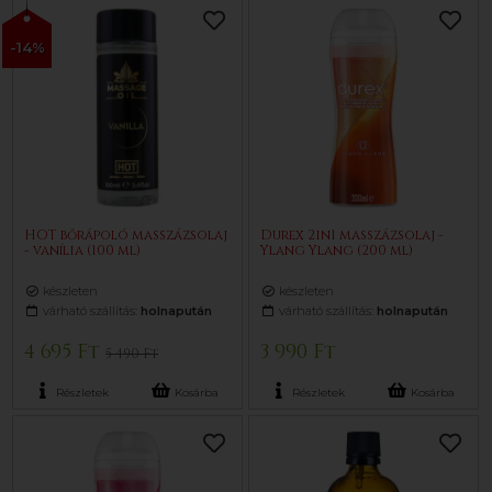
-14%
HOT bőrápoló masszázsolaj
Durex 2in1 masszázsolaj -
- vanília (100 ml)
Ylang Ylang (200 ml)
készleten
készleten
várható szállítás:
holnapután
várható szállítás:
holnapután
4 695 Ft
3 990 Ft
5 490 Ft
Részletek
Kosárba
Részletek
Kosárba