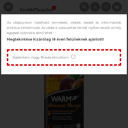
Az oldalunkon található termékek, cikkek, képek és információk
erotikus tartalmúak. Az oldal a szexualitás témát nyíltan kezeli, amely
egyesek számára sértő lehet.
Megtekintése kizárólag 18 éven felülieknek ajánlott!
Kijelentem, hogy 18 éves elmúltam: