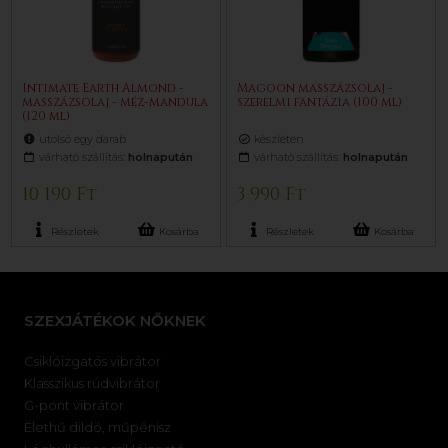
Intimate Earth Almond -
Magoon masszázsolaj -
masszázsolaj - méz-mandula
szerelmi fantázia (100 ml)
(120 ml)
utolsó egy darab
készleten
várható szállítás:
holnapután
várható szállítás:
holnapután
10 190 Ft
3 990 Ft
Részletek
Kosárba
Részletek
Kosárba
SZEXJÁTÉKOK NŐKNEK
Csiklóizgatós vibrátor
Klasszikus rúdvibrátor
G-pont vibrátor
Élethű dildó, műpénisz