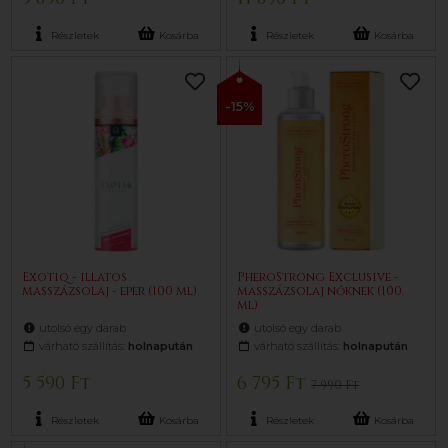
Részletek
Kosárba
Részletek
Kosárba
-15%
Exotiq - illatos
PheroStrong Exclusive -
masszázsolaj - eper (100 ml)
masszázsolaj nőknek (100
ml)
utolsó egy darab
utolsó egy darab
várható szállítás:
holnapután
várható szállítás:
holnapután
5 590 Ft
6 795 Ft
7 990 Ft
Részletek
Kosárba
Részletek
Kosárba