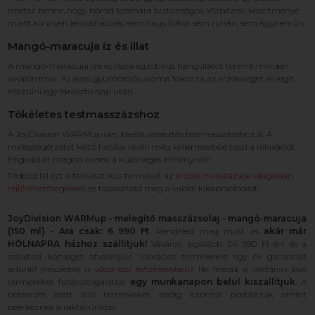
lehetsz benne, hogy bőröd számára biztonságos. Vízbázisú készítménye
miatt könnyen lemosható és nem hagy foltot sem ruhán, sem ágyneműn.
Mangó-maracuja íz és illat
A mangó-maracuja íze és illata egzotikus hangulatot teremt minden
alkalommal. Az édes gyümölcsös aroma fokozza az érzékiséget és segít
ellazulni egy fárasztó nap után.
Tökéletes testmasszázshoz
A JoyDivision WARMup olaj ideális választás testmasszázshoz is. A
melegségérzetet keltő hatása révén még kellemesebbé teszi a relaxációt.
Engedd át magad ennek a különleges élménynek!
Fedezd fel ezt a fantasztikus terméket az
érzéki masszázsok világában
rejlő lehetőségekkel
, és tapasztald meg a valódi kikapcsolódást!
JoyDivision WARMup - melegítő masszázsolaj - mangó-maracuja
(150 ml) - Ára csak: 6 990 Ft.
Rendeled meg most, és
akár már
HOLNAPRA házhoz szállítjuk!
Vásárolj legalább 24 990 Ft-ért és a
szállítási költséget átvállaljuk! Vibrációs termékekre egy év garanciát
adunk!
(részletek a
vásárlási feltételekben
)
. Ne feledd, a raktáron lévő
termékeket futárszolgálattal
egy munkanapon belül kiszállítjuk
. A
beszerzés alatt álló termékeket, pedig azonnal postázzuk amint
beérkeznek a raktárunkba.