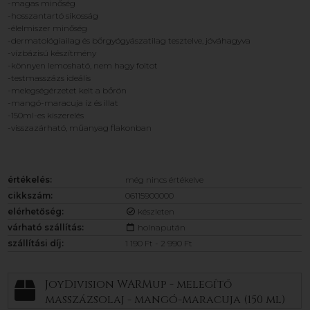
-magas minőség
-hosszantartó síkosság
-élelmiszer minőség
-dermatológiailag és bőrgyógyászatilag tesztelve, jóváhagyva
-vízbázisú készítmény
-könnyen lemosható, nem hagy foltot
-testmasszázs ideális
-melegségérzetet kelt a bőrön
-mangó-maracuja íz és illat
-150ml-es kiszerelés
-visszazárható, műanyag flakonban
értékelés:
még nincs értékelve
cikkszám:
06115900000
elérhetőség:
készleten
várható szállítás:
holnapután
szállítási díj:
1 190 Ft - 2 990 Ft
JoyDivision WARMup - melegítő
masszázsolaj - mangó-maracuja (150 ml)