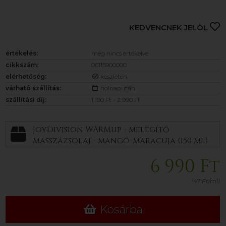
KEDVENCNEK JELÖL
értékelés:
még nincs értékelve
cikkszám:
06115900000
elérhetőség:
készleten
várható szállítás:
holnapután
szállítási díj:
1 190 Ft - 2 990 Ft
JoyDivision WARMup - melegítő
masszázsolaj - mangó-maracuja (150 ml)
6 990 Ft
(47 Ft/ml)
Kosárba