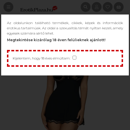
Az oldalunkon található termékek, cikkek, képek és információk
erotikus tartalmúak. Az oldal a szexualitás témát nyíltan kezeli, amely
egyesek számára sértő lehet.
Megtekintése kizárólag 18 éven felülieknek ajánlott!
Kijelentem, hogy 18 éves elmúltam: