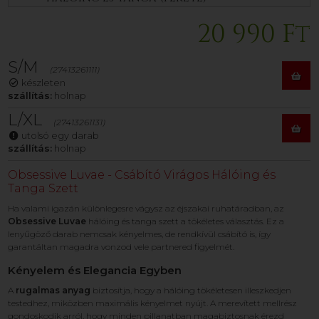
20 990 Ft
S/M
(27413261111)
készleten
szállítás:
holnap
L/XL
(27413261131)
utolsó egy darab
szállítás:
holnap
Obsessive Luvae - Csábító Virágos Hálóing és
Tanga Szett
Ha valami igazán különlegesre vágysz az éjszakai ruhatáradban, az
Obsessive Luvae
hálóing és tanga szett a tökéletes választás. Ez a
lenyűgöző darab nemcsak kényelmes, de rendkívül csábító is, így
garantáltan magadra vonzod vele partnered figyelmét.
Kényelem és Elegancia Egyben
A
rugalmas anyag
biztosítja, hogy a hálóing tökéletesen illeszkedjen
testedhez, miközben maximális kényelmet nyújt. A merevített mellrész
gondoskodik arról, hogy minden pillanatban magabiztosnak érezd