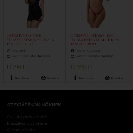
Obsessive 828-CHE-1 -
Obsessive Inferro - bőr
strasszos pántos ruha és
hatású nyitott, állítható
tanga (fekete)
tanga (piros)
készleten
utolsó egy darab
várható szállítás:
holnap
várható szállítás:
holnap
13 790 Ft
16 990 Ft
Részletek
Kosárba
Részletek
Kosárba
SZEXJÁTÉKOK NŐKNEK
Csiklóizgatós vibrátor
Klasszikus rúdvibrátor
G-pont vibrátor