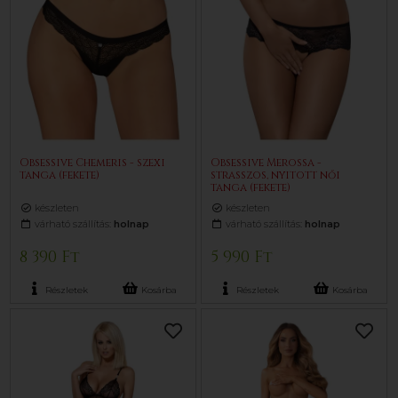
Obsessive Chemeris - szexi
Obsessive Merossa -
tanga (fekete)
strasszos, nyitott női
tanga (fekete)
készleten
készleten
várható szállítás:
holnap
várható szállítás:
holnap
8 390 Ft
5 990 Ft
Részletek
Kosárba
Részletek
Kosárba