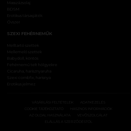
Masszázsolaj
BDSM
Erotikus társasjáték
Óvszer
SZEXI FEHÉRNEMŰK
Melltartó szettek
Mellemelő szettek
Babydoll, köntös
Fehérnemű telt hölgyekre
Cicaruha, harisznyaruha
Szexi combfix, harisnya
Erotikus jelmez
VÁSÁRLÁSI FELTÉTELEK
ADATKEZELÉS
COOKIE TÁJÉKOZTATÓ
HASZNOS INFORMÁCIÓK
AZ OLDAL HASZNÁLATA
VEVŐSZOLGÁLAT
ELÁLLÁS A SZERZŐDÉSTÓL