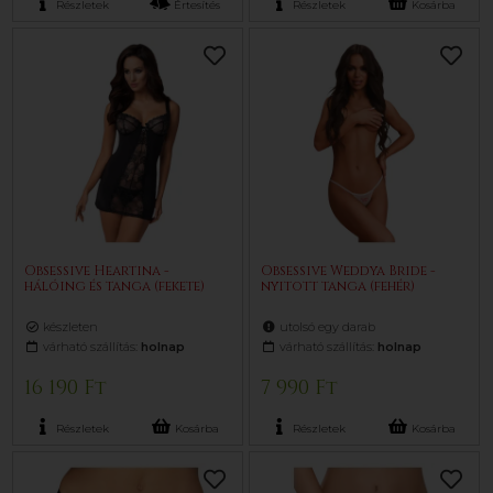
Részletek
Értesítés
Részletek
Kosárba
Obsessive Heartina -
Obsessive Weddya Bride -
hálóing és tanga (fekete)
nyitott tanga (fehér)
készleten
utolsó egy darab
várható szállítás:
holnap
várható szállítás:
holnap
16 190 Ft
7 990 Ft
Részletek
Kosárba
Részletek
Kosárba