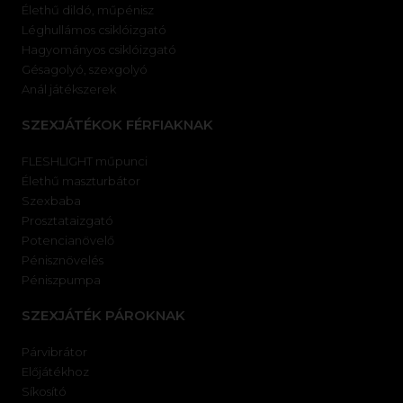
Élethű dildó, műpénisz
Léghullámos csiklóizgató
Hagyományos csiklóizgató
Gésagolyó, szexgolyó
Anál játékszerek
SZEXJÁTÉKOK FÉRFIAKNAK
FLESHLIGHT műpunci
Élethű maszturbátor
Szexbaba
Prosztataizgató
Potencianövelő
Pénisznövelés
Péniszpumpa
SZEXJÁTÉK PÁROKNAK
Párvibrátor
Előjátékhoz
Síkosító