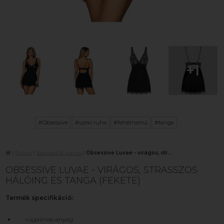
+1
#Obsessive
#szexi ruha
#fehérnemű
#tanga
/
Ruhák
/
Babydoll & köntös
/
Obsessive Luvae - virágos, str...
OBSESSIVE LUVAE - VIRÁGOS, STRASSZOS
HÁLÓING ÉS TANGA (FEKETE)
Termék specifikáció:
rugalmas anyag