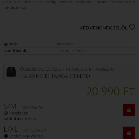
alatt álló termékeket, pedig azonnal postázzuk amint beérkeznek a
raktárunkba.
KEDVENCNEK JELÖL
gyártó:
Obsessive
szállítási díj:
1 190 Ft - 2 990 Ft
Obsessive Luvae - virágos, strasszos
hálóing és tanga (fekete)
20 990 Ft
S/M
(27413261111)
készleten
szállítás:
holnap
L/XL
(27413261131)
utolsó egy darab