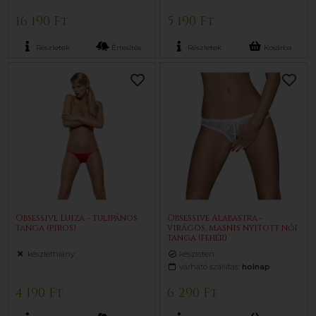
16 190 Ft
5 190 Ft
Részletek
Értesítés
Részletek
Kosárba
Obsessive Luiza - tulipános
Obsessive Alabastra -
tanga (piros)
virágos, masnis nyitott női
tanga (fehér)
készlethiány
készleten
várható szállítás:
holnap
4 190 Ft
6 290 Ft