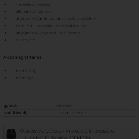
merevített mellrész
állítható vállpántok
áttetsző, virágmintás csipke betét a kebleknél
hátul fém kapcsokkal záródó kialakítás
anyaga: 85% Polyamid, 15% Elasthan
szín: fekete
A csomag tartalma:
1db hálóing
1db tanga
gyártó:
Obsessive
szállítási díj:
1 190 Ft - 2 990 Ft
Obsessive Luvae - virágos, strasszos
hálóing és tanga (fekete)