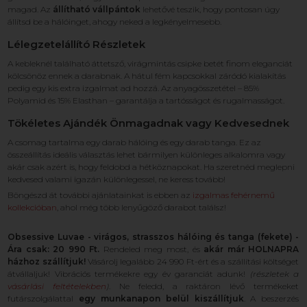
magad. Az
állítható vállpántok
lehetővé teszik, hogy pontosan úgy
állítsd be a hálóinget, ahogy neked a legkényelmesebb.
Lélegzetelállító Részletek
A kebleknél található áttetsző, virágmintás csipke betét finom eleganciát
kölcsönöz ennek a darabnak. A hátul fém kapcsokkal záródó kialakítás
pedig egy kis extra izgalmat ad hozzá. Az anyagösszetétel – 85%
Polyamid és 15% Elasthan – garantálja a tartósságot és rugalmasságot.
Tökéletes Ajándék Önmagadnak vagy Kedvesednek
A csomag tartalma egy darab hálóing és egy darab tanga. Ez az
összeállítás ideális választás lehet bármilyen különleges alkalomra vagy
akár csak azért is, hogy feldobd a hétköznapokat. Ha szeretnéd meglepni
kedvesed valami igazán különlegessel, ne keress tovább!
Böngészd át további ajánlatainkat is ebben az
izgalmas fehérnemű
kollekcióban
, ahol még több lenyűgöző darabot találsz!
Obsessive Luvae - virágos, strasszos hálóing és tanga (fekete) -
Ára csak: 20 990 Ft.
Rendeled meg most, és
akár már HOLNAPRA
házhoz szállítjuk!
Vásárolj legalább 24 990 Ft-ért és a szállítási költséget
átvállaljuk! Vibrációs termékekre egy év garanciát adunk!
(részletek a
vásárlási feltételekben
)
. Ne feledd, a raktáron lévő termékeket
futárszolgálattal
egy munkanapon belül kiszállítjuk
. A beszerzés