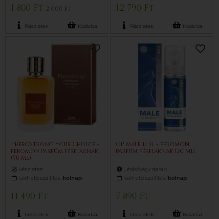
1 800 Ft
12 790 Ft
2 000 Ft
Részletek
Kosárba
Részletek
Kosárba
PheroStrong Your Choice -
CP Male EDT - feromon
feromon parfüm férfiaknak
parfüm férfiaknak (20 ml)
(50 ml)
készleten
utolsó egy darab
várható szállítás:
holnap
várható szállítás:
holnap
11 490 Ft
7 890 Ft
Részletek
Kosárba
Részletek
Kosárba