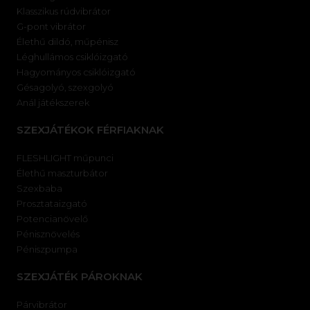
Klasszikus rúdvibrátor
G-pont vibrátor
Élethű dildó, műpénisz
Léghullámos csiklóizgató
Hagyományos csiklóizgató
Gésagolyó, szexgolyó
Anál játékszerek
SZEXJÁTÉKOK FÉRFIAKNAK
FLESHLIGHT műpunci
Élethű maszturbátor
Szexbaba
Prosztataizgató
Potencianövelő
Pénisznövelés
Péniszpumpa
SZEXJÁTÉK PÁROKNAK
Párvibrátor