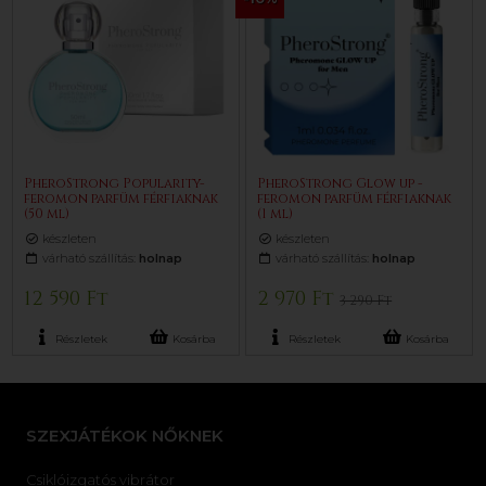
PheroStrong Popularity-
PheroStrong Glow up -
feromon parfüm férfiaknak
feromon parfüm férfiaknak
(50 ml)
(1 ml)
készleten
készleten
várható szállítás:
holnap
várható szállítás:
holnap
12 590 Ft
2 970 Ft
3 290 Ft
Részletek
Kosárba
Részletek
Kosárba
SZEXJÁTÉKOK NŐKNEK
Csiklóizgatós vibrátor