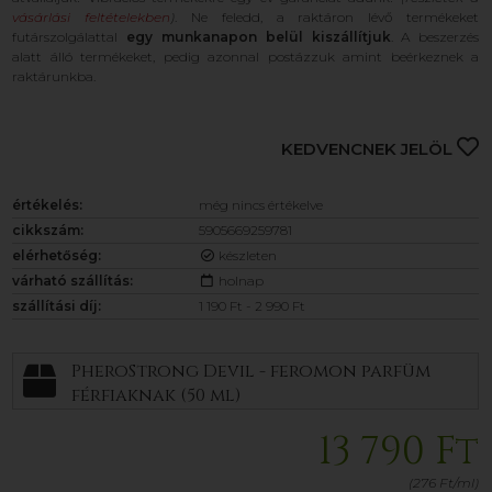
vásárlási feltételekben
)
. Ne feledd, a raktáron lévő termékeket
futárszolgálattal
egy munkanapon belül kiszállítjuk
. A beszerzés
alatt álló termékeket, pedig azonnal postázzuk amint beérkeznek a
raktárunkba.
KEDVENCNEK JELÖL
értékelés:
még nincs értékelve
cikkszám:
5905669259781
elérhetőség:
készleten
várható szállítás:
holnap
szállítási díj:
1 190 Ft - 2 990 Ft
PheroStrong Devil - feromon parfüm
férfiaknak (50 ml)
13 790 Ft
(276 Ft/ml)