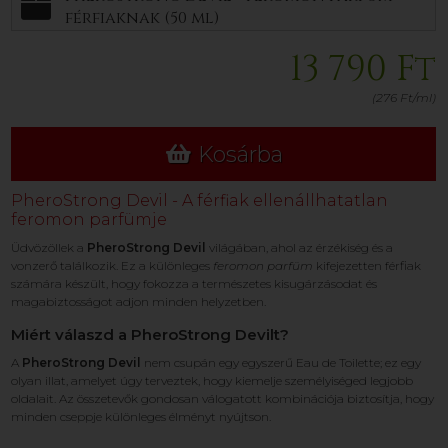
férfiaknak (50 ml)
13 790 Ft
(276 Ft/ml)
Kosárba
PheroStrong Devil - A férfiak ellenállhatatlan
feromon parfümje
Üdvözöllek a
PheroStrong Devil
világában, ahol az érzékiség és a
vonzerő találkozik. Ez a különleges
feromon parfüm
kifejezetten férfiak
számára készült, hogy fokozza a természetes kisugárzásodat és
magabiztosságot adjon minden helyzetben.
Miért válaszd a PheroStrong Devilt?
A
PheroStrong Devil
nem csupán egy egyszerű Eau de Toilette; ez egy
olyan illat, amelyet úgy terveztek, hogy kiemelje személyiséged legjobb
oldalait. Az összetevők gondosan válogatott kombinációja biztosítja, hogy
minden cseppje különleges élményt nyújtson.