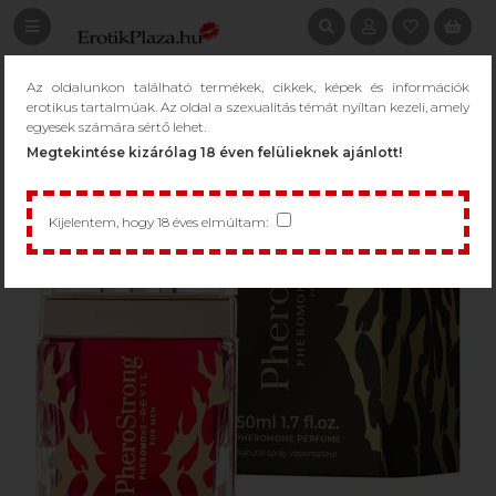
Az oldalunkon található termékek, cikkek, képek és információk
erotikus tartalmúak. Az oldal a szexualitás témát nyíltan kezeli, amely
egyesek számára sértő lehet.
Megtekintése kizárólag 18 éven felülieknek ajánlott!
Kijelentem, hogy 18 éves elmúltam: