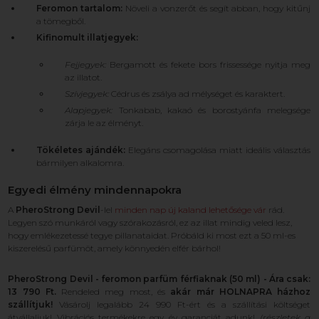
Feromon tartalom:
Növeli a vonzerőt és segít abban, hogy kitűnj
a tömegből.
Kifinomult illatjegyek:
Fejjegyek:
Bergamott és fekete bors frissessége nyitja meg
az illatot.
Szívjegyek:
Cédrus és zsálya ad mélységet és karaktert.
Alapjegyek:
Tonkabab, kakaó és borostyánfa melegsége
zárja le az élményt.
Tökéletes ajándék:
Elegáns csomagolása miatt ideális választás
bármilyen alkalomra.
Egyedi élmény mindennapokra
A
PheroStrong Devil
-lel
minden nap új kaland lehetősége vár
rád.
Legyen szó munkáról vagy szórakozásról, ez az illat mindig veled lesz,
hogy emlékezetessé tegye pillanataidat. Próbáld ki most ezt a 50 ml-es
kiszerelésű parfümöt, amely könnyedén elfér bárhol!
PheroStrong Devil - feromon parfüm férfiaknak (50 ml) - Ára csak:
13 790 Ft.
Rendeled meg most, és
akár már HOLNAPRA házhoz
szállítjuk!
Vásárolj legalább 24 990 Ft-ért és a szállítási költséget
átvállaljuk! Vibrációs termékekre egy év garanciát adunk!
(részletek a