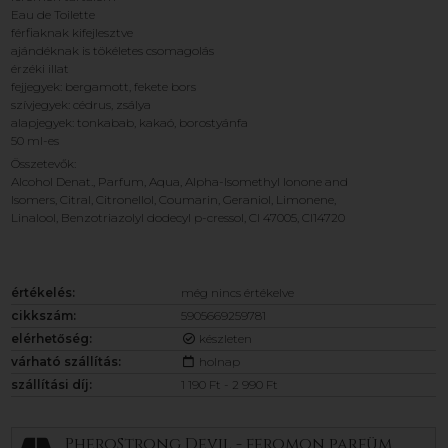
Eau de Toilette
férfiaknak kifejlesztve
ajándéknak is tökéletes csomagolás
érzéki illat
fejjegyek: bergamott, fekete bors
szívjegyek: cédrus, zsálya
alapjegyek: tonkabab, kakaó, borostyánfa
50 ml-es
Összetevők:
Alcohol Denat., Parfum, Aqua, Alpha-Isomethyl Ionone and
Isomers, Citral, Citronellol, Coumarin, Geraniol, Limonene,
Linalool, Benzotriazolyl dodecyl p-cressol, CI 47005, CI14720
értékelés:
még nincs értékelve
cikkszám:
5905669259781
elérhetőség:
készleten
várható szállítás:
holnap
szállítási díj:
1 190 Ft - 2 990 Ft
PheroStrong Devil - feromon parfüm