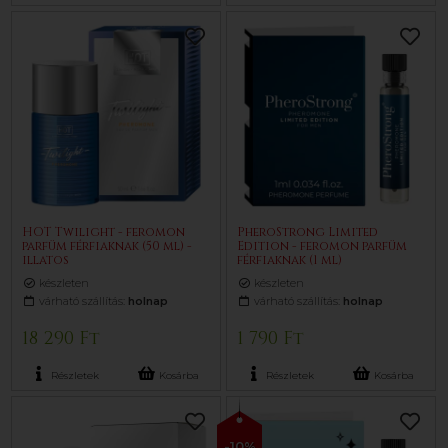
HOT Twilight - feromon
PheroStrong Limited
parfüm férfiaknak (50 ml) -
Edition - feromon parfüm
illatos
férfiaknak (1 ml)
készleten
készleten
várható szállítás:
holnap
várható szállítás:
holnap
18 290 Ft
1 790 Ft
Részletek
Kosárba
Részletek
Kosárba
-10%