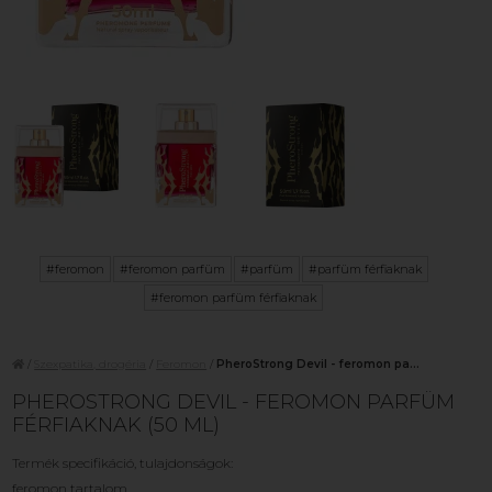
#feromon
#feromon parfüm
#parfüm
#parfüm férfiaknak
#feromon parfüm férfiaknak
/
Szexpatika, drogéria
/
Feromon
/
PheroStrong Devil - feromon pa...
PHEROSTRONG DEVIL - FEROMON PARFÜM
FÉRFIAKNAK (50 ML)
Termék specifikáció, tulajdonságok:
feromon tartalom