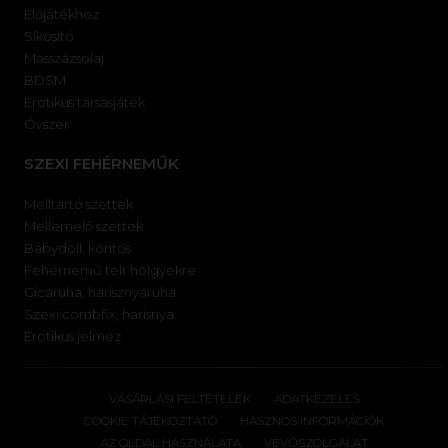
Előjátékhoz
Síkosító
Masszázsolaj
BDSM
Erotikus társasjáték
Óvszer
SZEXI FEHÉRNEMŰK
Melltartó szettek
Mellemelő szettek
Babydoll, köntös
Fehérnemű telt hölgyekre
Cicaruha, harisznyaruha
Szexi combfix, harisnya
Erotikus jelmez
VÁSÁRLÁSI FELTÉTELEK
ADATKEZELÉS
COOKIE TÁJÉKOZTATÓ
HASZNOS INFORMÁCIÓK
AZ OLDAL HASZNÁLATA
VEVŐSZOLGÁLAT