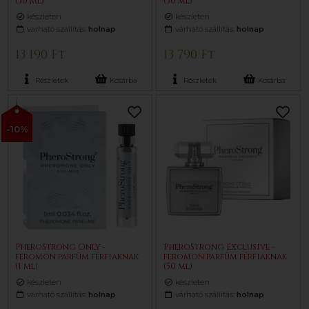
(50 ml)
(50 ml)
készleten
készleten
várható szállítás:
holnap
várható szállítás:
holnap
13 190 Ft
13 790 Ft
Részletek
Kosárba
Részletek
Kosárba
-10%
PheroStrong Only -
PheroStrong Exclusive -
feromon parfüm férfiaknak
feromon parfüm férfiaknak
(1 ml)
(50 ml)
készleten
készleten
várható szállítás:
holnap
várható szállítás:
holnap