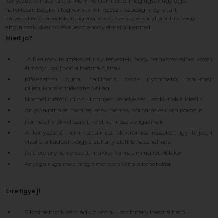
kényeztetve használóját. Nem kell félni, ettől még ugyanúgy teljes
harcikészültségben fog várni, amit egész a csúcsig meg is tart!
Tapaszd erős tapadókorongjával a kád szélére, a konyhapultra, vagy
ahová csak kívánod és élvezd ahogy elmerül benned!
Miért jó?
A Realrock termékeket úgy tervezték, hogy természeteshez közeli
élményt nyújtson a használójának.
Kifejezetten puha, hajlítható, össze nyomható, már-már
pillecukorra emlékeztető állag
Normál méretű dildó - könnyed behelyezés, kezdőknek is ideális
Anyaga pthalát mentes, latex mentes, bőrbarát és nem porózus
Formás herékkel csábít - élethű mása az igazinak
A kényeztető nem tartalmaz elektromos részeket, így teljesen
vízálló, a kádban, vagy a zuhany alatt is használható
Felülete enyhén erezett, makkja formás mindkét oldalon
Anyaga rugalmas, mégis mereven várja a behatolást
Erre figyelj!
Síkosításhoz kizárólag vízbázisú készítmény használható