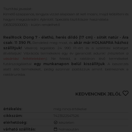
Tisztítási javaslat:
Kímélő szappanos, langyos vízzel alaposan át kell mosni, majd leöblíteni és
hagyni megszáradni. Ajánlott: Speciális tisztítószer használata
(06302500000) - külön rendelhető
RealRock Dong 7 - élethű, herés dildó (17 cm) - sötét natúr - Ára
csak: 11 390 Ft.
Rendeled meg most, és
akár már HOLNAPRA házhoz
szállítjuk!
Vásárolj legalább 24 990 Ft-ért és a szállítási költséget
átvállaljuk! Vibrációs termékekre egy év garanciát adunk!
(részletek a
vásárlási feltételekben
)
. Ne feledd, a raktáron lévő termékeket
futárszolgálattal
egy munkanapon belül kiszállítjuk
. A beszerzés
alatt álló termékeket, pedig azonnal postázzuk amint beérkeznek a
raktárunkba.
KEDVENCNEK JELÖL
értékelés:
még nincs értékelve
cikkszám:
7423522547526
elérhetőség:
készleten
várható szállítás:
holnapután