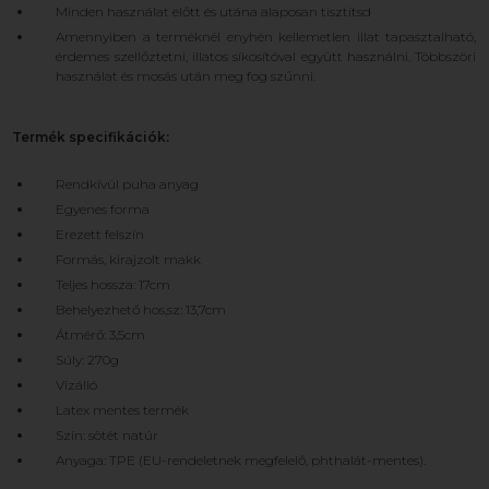
Minden használat előtt és utána alaposan tisztítsd
Amennyiben a terméknél enyhén kellemetlen illat tapasztalható,
érdemes szellőztetni, illatos síkosítóval együtt használni. Többszöri
használat és mosás után meg fog szűnni.
Termék specifikációk:
Rendkívül puha anyag
Egyenes forma
Erezett felszín
Formás, kirajzolt makk
Teljes hossza: 17cm
Behelyezhető hos,sz: 13,7cm
Átmérő: 3,5cm
Súly: 270g
Vízálló
Latex mentes termék
Szín: sötét natúr
Anyaga: TPE (EU-rendeletnek megfelelő, phthalát-mentes).