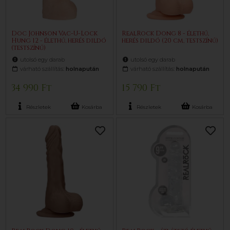
Doc Johnson Vac-U-Lock
RealRock Dong 8 - élethű,
Hung 12 - élethű, herés dildó
herés dildó (20 cm, testszínű)
(testszínű)
utolsó egy darab
utolsó egy darab
várható szállítás:
holnapután
várható szállítás:
holnapután
34 990 Ft
15 790 Ft
Részletek
Kosárba
Részletek
Kosárba