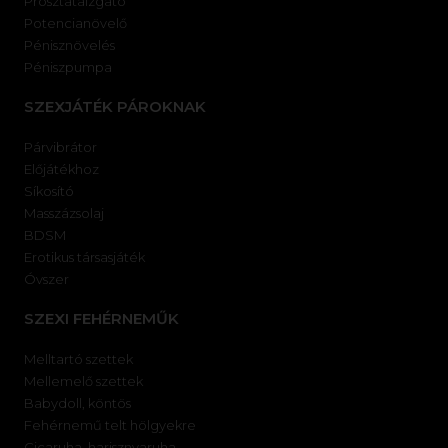
Prosztataizgató
Potencianövelő
Pénisznövelés
Péniszpumpa
SZEXJÁTÉK PÁROKNAK
Párvibrátor
Előjátékhoz
Síkosító
Masszázsolaj
BDSM
Erotikus társasjáték
Óvszer
SZEXI FEHÉRNEMŰK
Melltartó szettek
Mellemelő szettek
Babydoll, köntös
Fehérnemű telt hölgyekre
Cicaruha, harisznyaruha