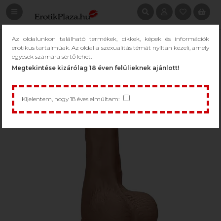
Az oldalunkon található termékek, cikkek, képek és információk
erotikus tartalmúak. Az oldal a szexualitás témát nyíltan kezeli, amely
egyesek számára sértő lehet.
Megtekintése kizárólag 18 éven felülieknek ajánlott!
Kijelentem, hogy 18 éves elmúltam: