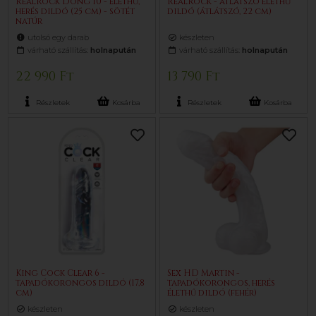
RealRock Dong 10 - élethű,
RealRock - átlátszó élethű
herés dildó (25 cm) - sötét
dildó (átlátszó, 22 cm)
natúr
utolsó egy darab
készleten
várható szállítás:
holnapután
várható szállítás:
holnapután
22 990 Ft
13 790 Ft
Részletek
Kosárba
Részletek
Kosárba
King Cock Clear 6 -
Sex HD Martin -
tapadókorongos dildó (17,8
tapadókorongos, herés
cm)
élethű dildó (fehér)
készleten
készleten