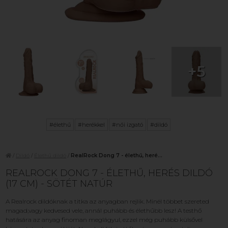
+5
#élethű
#herékkel
#női izgató
#dildó
/
Dildó
/
Élethű dildó
/
RealRock Dong 7 - élethű, heré...
REALROCK DONG 7 - ÉLETHŰ, HERÉS DILDÓ
(17 CM) - SÖTÉT NATÚR
A Realrock dildóknak a titka az anyagban rejlik. Minél többet szereted
magad,vagy kedvesed vele, annál puhább és élethűbb lesz! A testhő
hatására az anyag finoman meglágyul, ezzel még puhább külsővel