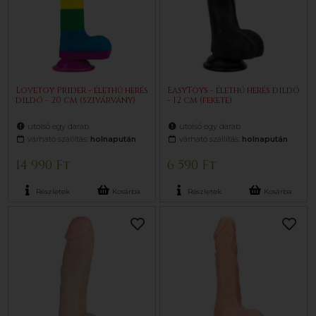
Lovetoy Prider - élethű herés
EasyToys - élethű herés dildó
dildó - 20 cm (szivárvány)
- 12 cm (fekete)
utolsó egy darab
utolsó egy darab
várható szállítás:
holnapután
várható szállítás:
holnapután
14 990 Ft
6 590 Ft
Részletek
Kosárba
Részletek
Kosárba