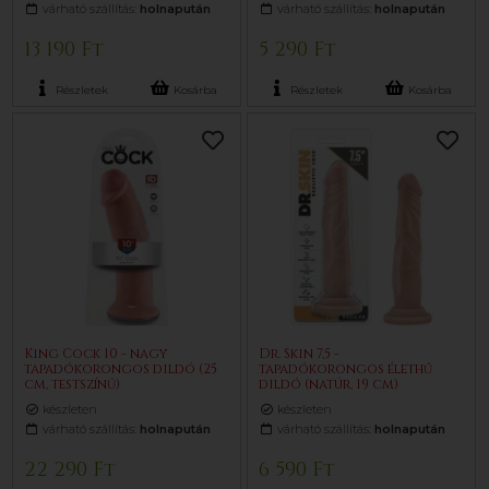
várható szállítás:
holnapután
várható szállítás:
holnapután
13 190 Ft
5 290 Ft
Részletek
Kosárba
Részletek
Kosárba
King Cock 10 - nagy
Dr. Skin 7,5 -
tapadókorongos dildó (25
tapadókorongos élethű
cm, testszínű)
dildó (natúr, 19 cm)
készleten
készleten
várható szállítás:
holnapután
várható szállítás:
holnapután
22 290 Ft
6 590 Ft