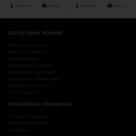
Részletek
Kosárba
Részletek
Kosárba
SZEXJÁTÉKOK NŐKNEK
Csiklóizgatós vibrátor
Klasszikus rúdvibrátor
G-pont vibrátor
Élethű dildó, műpénisz
Léghullámos csiklóizgató
Hagyományos csiklóizgató
Gésagolyó, szexgolyó
Anál játékszerek
SZEXJÁTÉKOK FÉRFIAKNAK
FLESHLIGHT műpunci
Élethű maszturbátor
Szexbaba