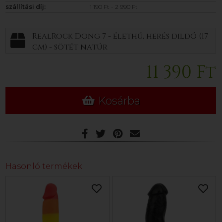
szállítási díj:
1 190 Ft - 2 990 Ft
RealRock Dong 7 - élethű, herés dildó (17
cm) - sötét natúr
11 390 Ft
Kosárba
Hasonló termékek