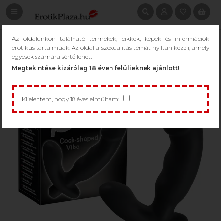
Az oldalunkon található termékek, cikkek, képek és információk
erotikus tartalmúak. Az oldal a szexualitás témát nyíltan kezeli, amely
egyesek számára sértő lehet.
Megtekintése kizárólag 18 éven felülieknek ajánlott!
Kijelentem, hogy 18 éves elmúltam: