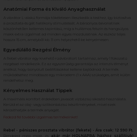
Anatómiai Forma és Kiváló Anyaghasználat
A vibrátor L-alakú formája tökéletesen illeszkedik a testhez, így biztosítva
a prosztata és gát hatékony stimulálását. A bársonyos bevonatnak
köszönhetően kellemes tapintású, míg a hullámos felszín és hangsúlyos
makk extra izgalmat ad minden egyes mozdulatnak. Az eszköz teljes
hossza 15 cm, amelyből kb. 11 cm helyezhető be kényelmesen.
Egyedülálló Rezgési Élmény
A Rebel vibrátor egy kivehető rúdvibrátort tartalmaz, amely 1 fokozatú
rezgéssel rendelkezik. Ez az egyszerűség garantálja az intenzív élményt
anélkül, hogy bonyolult beállításokkal kellene bajlódnod. A termék
működéséhez mindössze egy mikroelem (1 x AAA) szükséges, amit külön
rendelhetsz meg.
Kényelmes Használat Tippek
A maximális komfort érdekében javasolt vízbázisú síkosító használata.
Kerüld el az olaj- vagy szilikonbázisú készítményeket, mivel ezek
károsíthatják a termék anyagát.
Fedezd fel további izgalmas termékeinket!
Rebel - péniszes prosztata vibrátor (fekete) - Ára csak: 12 590 Ft.
Rendeled meg most, és
akár már HOLNAPRA házhoz szállítjuk!