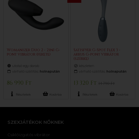
Womanizer Duo 2 - 2in1 G-
Satisfyer G-Spot Flex 3 -
pont vibrátor (fekete)
akkus G-pont vibrátor
(szürke)
utolsó egy darab
készleten
várható szállítás:
holnapután
várható szállítás:
holnapután
86 990 Ft
13 320 Ft
14 790 Ft
Részletek
Kosárba
Részletek
Kosárba
SZEXJÁTÉKOK NŐKNEK
Csiklóizgatós vibrátor