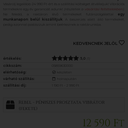
Vásárolj legalább 24 990 Ft-ért és a szállítási költséget átvállaljuk! Vibrációs
termékekre egy év garanciát adunk!
(részletek a
vásárlási feltételekben
)
.
Ne feledd, a raktáron lévő termékeket futárszolgálattal
egy
munkanapon belül kiszállítjuk
. A beszerzés alatt álló termékeket,
pedig azonnal postázzuk amint beérkeznek a raktárunkba.
KEDVENCNEK JELÖL
értékelés:
5,0
(1)
cikkszám:
05859630000
elérhetőség:
készleten
várható szállítás:
holnapután
szállítási díj:
1 190 Ft - 2 990 Ft
Rebel - péniszes prosztata vibrátor
(fekete)
12 590 Ft