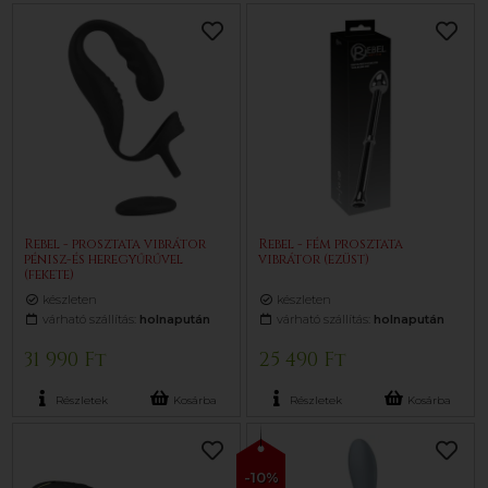
Rebel - prosztata vibrátor
Rebel - fém prosztata
pénisz-és heregyűrűvel
vibrátor (ezüst)
(fekete)
készleten
készleten
várható szállítás:
holnapután
várható szállítás:
holnapután
31 990 Ft
25 490 Ft
Részletek
Kosárba
Részletek
Kosárba
-10%