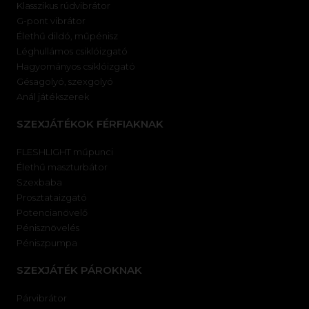
Klasszikus rúdvibrátor
G-pont vibrátor
Élethű dildó, műpénisz
Léghullámos csiklóizgató
Hagyományos csiklóizgató
Gésagolyó, szexgolyó
Anál játékszerek
SZEXJÁTÉKOK FÉRFIAKNAK
FLESHLIGHT műpunci
Élethű maszturbátor
Szexbaba
Prosztataizgató
Potencianövelő
Pénisznövelés
Péniszpumpa
SZEXJÁTÉK PÁROKNAK
Párvibrátor