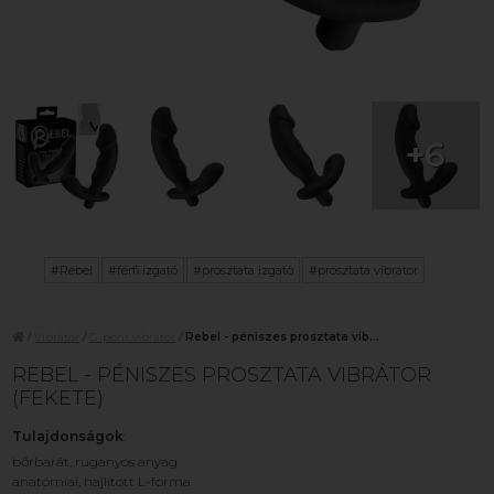
+6
#Rebel
#férfi izgató
#prosztata izgató
#prosztata vibrátor
/
Vibrátor
/
G-pont vibrátor
/
Rebel - péniszes prosztata vib...
REBEL - PÉNISZES PROSZTATA VIBRÁTOR
(FEKETE)
Tulajdonságok
:
bőrbarát, ruganyos anyag
anatómiai, hajlított L-forma