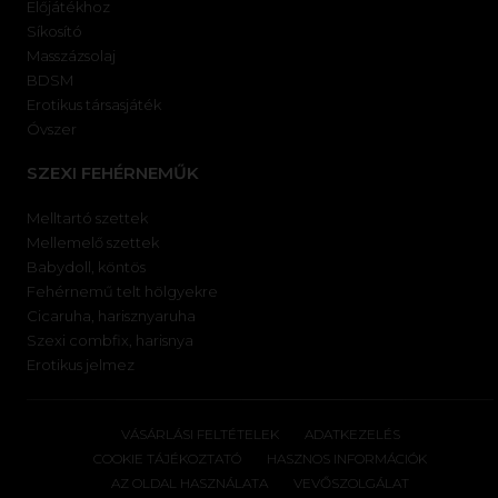
Előjátékhoz
Síkosító
Masszázsolaj
BDSM
Erotikus társasjáték
Óvszer
SZEXI FEHÉRNEMŰK
Melltartó szettek
Mellemelő szettek
Babydoll, köntös
Fehérnemű telt hölgyekre
Cicaruha, harisznyaruha
Szexi combfix, harisnya
Erotikus jelmez
VÁSÁRLÁSI FELTÉTELEK
ADATKEZELÉS
COOKIE TÁJÉKOZTATÓ
HASZNOS INFORMÁCIÓK
AZ OLDAL HASZNÁLATA
VEVŐSZOLGÁLAT