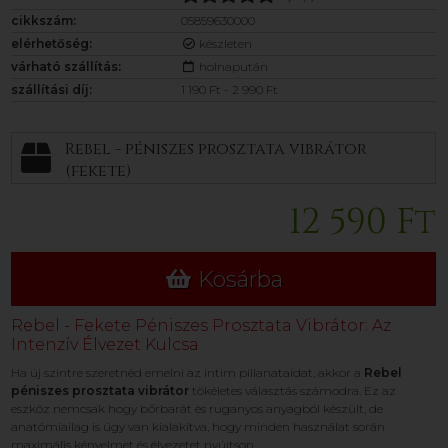
cikkszám:
05859630000
elérhetőség:
készleten
várható szállítás:
holnapután
szállítási díj:
1 190 Ft - 2 990 Ft
Rebel - péniszes prosztata vibrátor
(fekete)
12 590 Ft
Kosárba
Rebel - Fekete Péniszes Prosztata Vibrátor: Az
Intenzív Élvezet Kulcsa
Ha új szintre szeretnéd emelni az intim pillanataidat, akkor a
Rebel
péniszes prosztata vibrátor
tökéletes választás számodra. Ez az
eszköz nemcsak hogy bőrbarát és ruganyos anyagból készült, de
anatómiailag is úgy van kialakítva, hogy minden használat során
maximális kényelmet és élvezetet nyújtson.