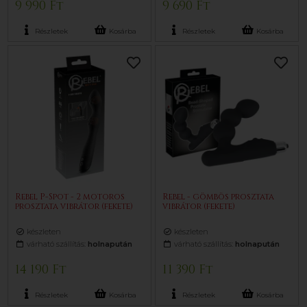
9 990 Ft
9 690 Ft
Részletek
Kosárba
Részletek
Kosárba
Rebel P-Spot - 2 motoros
Rebel - gömbös prosztata
prosztata vibrátor (fekete)
vibrátor (fekete)
készleten
készleten
várható szállítás:
holnapután
várható szállítás:
holnapután
14 190 Ft
11 390 Ft
Részletek
Kosárba
Részletek
Kosárba