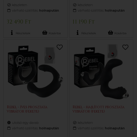
készleten
készleten
várható szállítás:
holnapután
várható szállítás:
holnapután
32 490 Ft
11 190 Ft
Részletek
Kosárba
Részletek
Kosárba
Rebel - íves prosztata
Rebel - hajlított prosztata
vibrátor (fekete)
vibrátor (fekete)
utolsó egy darab
készleten
várható szállítás:
holnapután
várható szállítás:
holnapután