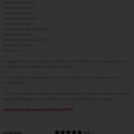
bársonyos bevonat
hullámos felszín
hangsúlyos makk
kivehető rúdvibrátor
1 fokozatú rezgés
prosztata és gát stimulálás
teljes hossz: 15cm
behelyezhető hossz: kb. 11cm
átmérő: 2,7-3,3cm
fekete szín
Anyaga: ABS, PU-bevonattal (vibrátor), 100% Szilikon, PU-bevonattal (EU-
rendeletnek megfelelő, phthalát-mentes).
A termék 1db mikroelemmel (1 x AAA) működik, amit kérünk külön
rendelj meg.
TIPP: a termékhez síkosító használata javasolt, kizárólag vízbázisú síkosító
használható, egyéb más készítmények károsíthatják az anyagot.
Használati útmutató letöltése (PDF)
értékelés:
5,0
(1)