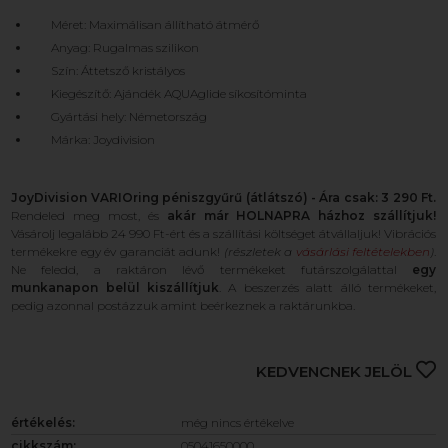
Méret: Maximálisan állítható átmérő
Anyag: Rugalmas szilikon
Szín: Áttetsző kristályos
Kiegészítő: Ajándék AQUAglide síkosítóminta
Gyártási hely: Németország
Márka: Joydivision
JoyDivision VARIOring péniszgyűrű (átlátszó) - Ára csak: 3 290 Ft.
Rendeled meg most, és
akár már HOLNAPRA házhoz szállítjuk!
Vásárolj legalább 24 990 Ft-ért és a szállítási költséget átvállaljuk! Vibrációs
termékekre egy év garanciát adunk!
(részletek a
vásárlási feltételekben
)
.
Ne feledd, a raktáron lévő termékeket futárszolgálattal
egy
munkanapon belül kiszállítjuk
. A beszerzés alatt álló termékeket,
pedig azonnal postázzuk amint beérkeznek a raktárunkba.
KEDVENCNEK JELÖL
értékelés:
még nincs értékelve
cikkszám:
05041650000