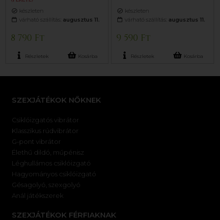
készleten
készleten
várható szállítás:
augusztus 11.
várható szállítás:
augusztus 11.
8 790 Ft
9 590 Ft
Részletek
Kosárba
Részletek
Kosárba
SZEXJÁTÉKOK NŐKNEK
Csiklóizgatós vibrátor
Klasszikus rúdvibrátor
G-pont vibrátor
Élethű dildó, műpénisz
Léghullámos csiklóizgató
Hagyományos csiklóizgató
Gésagolyó, szexgolyó
Anál játékszerek
SZEXJÁTÉKOK FÉRFIAKNAK