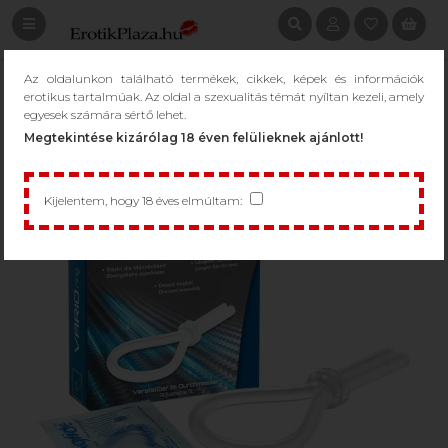
Az oldalunkon található termékek, cikkek, képek és információk
erotikus tartalmúak. Az oldal a szexualitás témát nyíltan kezeli, amely
egyesek számára sértő lehet.
Megtekintése kizárólag 18 éven felülieknek ajánlott!
Kijelentem, hogy 18 éves elmúltam: