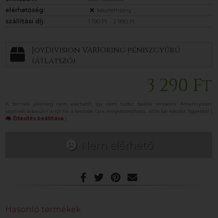
elérhetőség:
készlethiány
szállítási díj:
1 190 Ft - 2 990 Ft
JoyDivision VARIOring péniszgyűrű
(átlátszó)
3 290 Ft
A termék jelenleg nem elérhető, így nem tudsz belőle rendelni. Amennyiben
szertnél értesülni arról ha a termék újra megvásárolható, állíts be készlet figyelést! [
Értesítés beállítása
]
Nem elérhető
Hasonló termékek