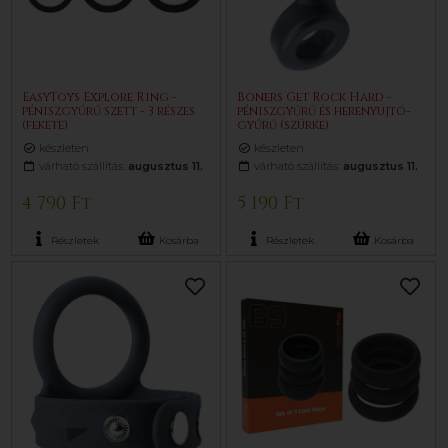
EasyToys Explore Ring -
Boners Get Rock Hard -
péniszgyűrű szett - 3 részes
péniszgyűrű és herenyújtó-
(fekete)
gyűrű (szürke)
készleten
készleten
várható szállítás:
augusztus 11.
várható szállítás:
augusztus 11.
4 790 Ft
5 190 Ft
Részletek
Kosárba
Részletek
Kosárba