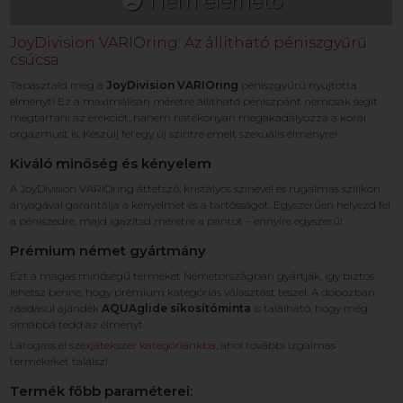
Nem elérhető
JoyDivision VARIOring: Az állítható péniszgyűrű
csúcsa
Tapasztald meg a
JoyDivision VARIOring
péniszgyűrű nyújtotta
élményt! Ez a maximálisan méretre állítható péniszpánt nemcsak segít
megtartani az erekciót, hanem hatékonyan megakadályozza a korai
orgazmust is. Készülj fel egy új szintre emelt szexuális élményre!
Kiváló minőség és kényelem
A JoyDivision VARIOring áttetsző, kristályos színével és rugalmas szilikon
anyagával garantálja a kényelmet és a tartósságot. Egyszerűen helyezd fel
a péniszedre, majd igazítsd méretre a pántot – ennyire egyszerű!
Prémium német gyártmány
Ezt a magas minőségű terméket Németországban gyártják, így biztos
lehetsz benne, hogy prémium kategóriás választást teszel. A dobozban
ráadásul ajándék
AQUAglide síkosítóminta
is található, hogy még
simábbá tedd az élményt.
Látogass el
szexjátékszer kategóriánkba
, ahol további izgalmas
termékeket találsz!
Termék főbb paraméterei: