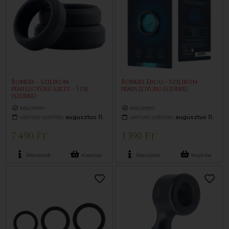
Boners - szilikon
Boners Ergo - szilikon
péniszgyűrű szett - 3 db
péniszgyűrű (szürke)
(szürke)
készleten
készleten
várható szállítás:
augusztus 11.
várható szállítás:
augusztus 11.
7 490 Ft
3 390 Ft
Részletek
Kosárba
Részletek
Kosárba