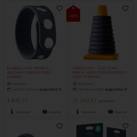
-10%
Boners Cock Straps L -
Perfect Fit - Play Zone -
állítható péniszgyűrű
pénisz- heregyűrű és nyújtó
(szürke)
szett (9 részes)
készleten
készleten
várható szállítás:
augusztus 11.
várható szállítás:
augusztus 11.
4 890 Ft
21 240 Ft
23 590 Ft
Részletek
Kosárba
Részletek
Kosárba