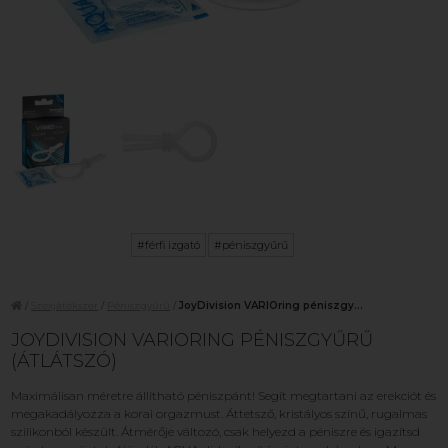
#férfi izgató
#péniszgyűrű
/
Szexjátékszer
/
Péniszgyűrű
/
JoyDivision VARIOring péniszgy...
JOYDIVISION VARIORING PÉNISZGYŰRŰ
(ÁTLÁTSZÓ)
Maximálisan méretre állítható péniszpánt! Segít megtartani az erekciót és
megakadályozza a korai orgazmust. Áttetsző, kristályos színű, rugalmas
szilikonból készült. Átmérője változó, csak helyezd a péniszre és igazítsd