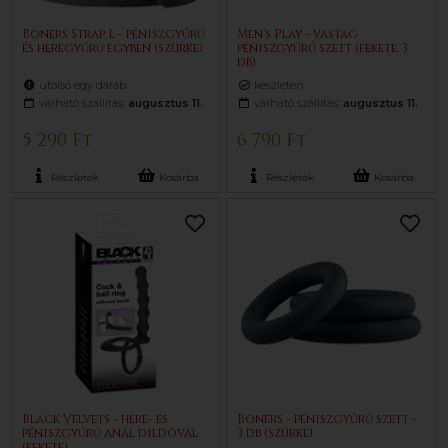
Boners Strap L - péniszgyűrű
Men's Play - vastag
és heregyűrű egyben (szürke)
péniszgyűrű szett (fekete, 3
db)
utolsó egy darab
készleten
várható szállítás:
augusztus 11.
várható szállítás:
augusztus 11.
5 290 Ft
6 790 Ft
Részletek
Kosárba
Részletek
Kosárba
Black Velvets - here- és
Boners - péniszgyűrű szett -
péniszgyűrű anál dildóval
3 db (szürke)
(fekete)