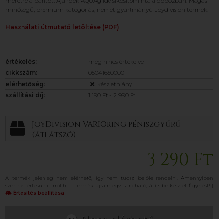
méretre a pántot. Ajándék AQUAglide síkosítóminta a dobozban. Magas
minőségű, prémium kategóriás, német gyártmányú, Joydivision termék.
Használati útmutató letöltése (PDF)
értékelés:
még nincs értékelve
cikkszám:
05041650000
elérhetőség:
készlethiány
szállítási díj:
1 190 Ft - 2 990 Ft
JoyDivision VARIOring péniszgyűrű
(átlátszó)
3 290 Ft
A termék jelenleg nem elérhető, így nem tudsz belőle rendelni. Amennyiben
szertnél értesülni arról ha a termék újra megvásárolható, állíts be készlet figyelést! [
Értesítés beállítása
]