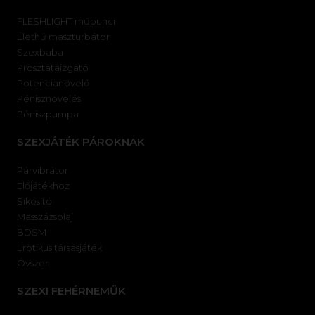
FLESHLIGHT műpunci
Élethű maszturbátor
Szexbaba
Prosztataizgató
Potencianövelő
Pénisznövelés
Péniszpumpa
SZEXJÁTÉK PÁROKNAK
Párvibrátor
Előjátékhoz
Síkosító
Masszázsolaj
BDSM
Erotikus társasjáték
Óvszer
SZEXI FEHÉRNEMŰK