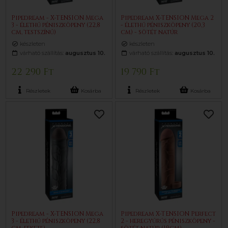
Pipedream - X-TENSION Mega
Pipedream X-TENSION Mega 2
3 - élethű péniszköpeny (22,8
- élethű péniszköpeny (20,3
cm, testszínű)
cm) - sötét natúr
készleten
készleten
várható szállítás:
augusztus 10.
várható szállítás:
augusztus 10.
22 290 Ft
19 790 Ft
Részletek
Kosárba
Részletek
Kosárba
Pipedream - X-TENSION Mega
Pipedream X-TENSION Perfect
3 - élethű péniszköpeny (22,8
2 - heregyűrűs péniszköpeny -