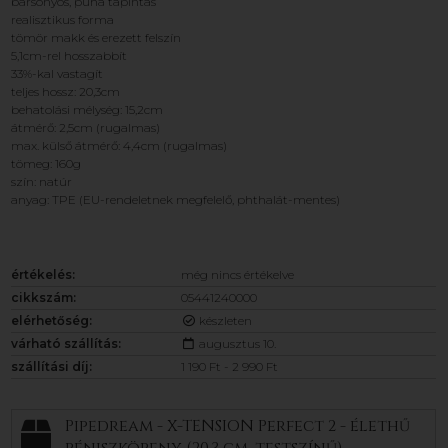
bársonyos, puha tapintás
realisztikus forma
tömör makk és erezett felszín
5,1cm-rel hosszabbít
33%-kal vastagít
teljes hossz: 20,3cm
behatolási mélység: 15,2cm
átmérő: 2,5cm (rugalmas)
max. külső átmérő: 4,4cm (rugalmas)
tömeg: 160g
szín: natúr
anyag: TPE (EU-rendeletnek megfelelő, phthalát-mentes)
értékelés:
még nincs értékelve
cikkszám:
05441240000
elérhetőség:
készleten
várható szállítás:
augusztus 10.
szállítási díj:
1 190 Ft - 2 990 Ft
Pipedream - X-TENSION Perfect 2 - élethű