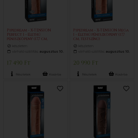
Pipedream - X-TENSION
Pipedream - X-TENSION Mega
Perfect 1 - élethű
1 - élethű péniszköpeny (17,7
péniszköpeny (17,7 cm,
cm, testszínű)
testszínű)
készleten
készleten
várható szállítás:
augusztus 10.
várható szállítás:
augusztus 10.
17 490 Ft
20 990 Ft
Részletek
Kosárba
Részletek
Kosárba