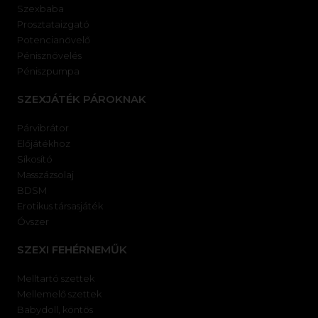
Szexbaba
Prosztataizgató
Potencianövelő
Pénisznövelés
Péniszpumpa
SZEXJÁTÉK PÁROKNAK
Párvibrátor
Előjátékhoz
Síkosító
Masszázsolaj
BDSM
Erotikus társasjáték
Óvszer
SZEXI FEHÉRNEMŰK
Melltartó szettek
Mellemelő szettek
Babydoll, köntös