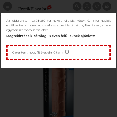
Az oldalunkon található termékek, cikkek, képek és információk
erotikus tartalmúak. Az oldal a szexualitás témát nyíltan kezeli, amely
egyesek számára sértő lehet.
Megtekintése kizárólag 18 éven felülieknek ajánlott!
Kijelentem, hogy 18 éves elmúltam: