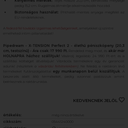
Kényelmes méretek:
Teljes hossza 20,3 cm, behatolási mélysége
pedig 15,2 cm. Rugalmas átmérője alkalmazkodik hozzád.
Biztonságos használat:
Phthalát-mentes anyaga megfelel az
EU-rendeleteknek.
A
fedezd fel további izgalmas lehetőségeinket
, amelyekkel új szintre
emelheted intim pillanataidat!
Pipedream - X-TENSION Perfect 2 - élethű péniszköpeny (20,3
cm, testszínű) - Ára csak: 17 990 Ft.
Rendeled meg most, és
akár már
HOLNAPRA házhoz szállítjuk!
Vásárolj legalább 24 990 Ft-ért és a
szállítási költséget átvállaljuk! Vibrációs termékekre egy év garanciát
adunk!
(részletek a
vásárlási feltételekben
)
. Ne feledd, a raktáron lévő
termékeket futárszolgálattal
egy munkanapon belül kiszállítjuk
. A
beszerzés alatt álló termékeket, pedig azonnal postázzuk amint
beérkeznek a raktárunkba.
KEDVENCNEK JELÖL
értékelés:
még nincs értékelve
cikkszám:
05441240000