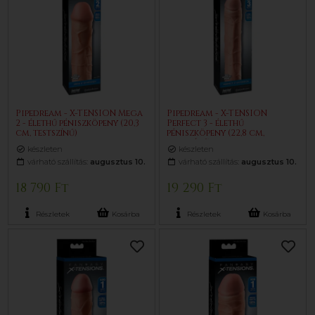
Pipedream - X-TENSION Mega
Pipedream - X-TENSION
2 - élethű péniszköpeny (20,3
Perfect 3 - élethű
cm, testszínű)
péniszköpeny (22,8 cm,
testszínű)
készleten
készleten
várható szállítás:
augusztus 10.
várható szállítás:
augusztus 10.
18 790 Ft
19 290 Ft
Részletek
Kosárba
Részletek
Kosárba