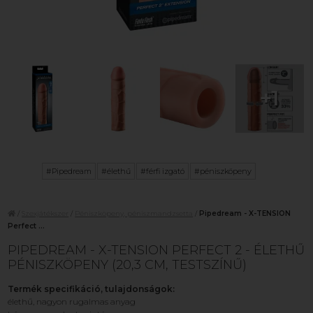
+1
#Pipedream
#élethű
#férfi izgató
#péniszköpeny
/
Szexjátékszer
/
Péniszköpeny, péniszmandzsetta
/
Pipedream - X-TENSION
Perfect ...
PIPEDREAM - X-TENSION PERFECT 2 - ÉLETHŰ
PÉNISZKÖPENY (20,3 CM, TESTSZÍNŰ)
Termék specifikáció, tulajdonságok:
élethű, nagyon rugalmas anyag