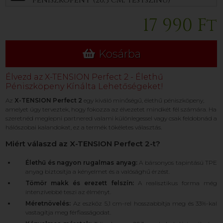
péniszköpeny (20,3 cm, testszínű)
17 990 Ft
Kosárba
Élvezd az X-TENSION Perfect 2 - Élethű
Péniszköpeny Kínálta Lehetőségeket!
Az
X-TENSION Perfect 2
egy kiváló minőségű, élethű péniszköpeny,
amelyet úgy terveztek, hogy fokozza az élvezetet mindkét fél számára. Ha
szeretnéd meglepni partnered valami különlegessel vagy csak feldobnád a
hálószobai kalandokat, ez a termék tökéletes választás.
Miért válaszd az X-TENSION Perfect 2-t?
Élethű és nagyon rugalmas anyag:
A bársonyos tapintású TPE
anyag biztosítja a kényelmet és a valósághű érzést.
Tömör makk és erezett felszín:
A realisztikus forma még
intenzívebbé teszi az élményt.
Méretnövelés:
Az eszköz 5,1 cm-rel hosszabbítja meg és 33%-kal
vastagítja meg férfiasságodat.