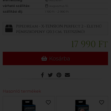
elérhetőség:
készleten
várható szállítás:
augusztus 10.
szállítási díj:
1 190 Ft - 2 990 Ft
Pipedream - X-TENSION Perfect 2 - élethű
péniszköpeny (20,3 cm, testszínű)
17 990 Ft
Kosárba
Hasonló termékek