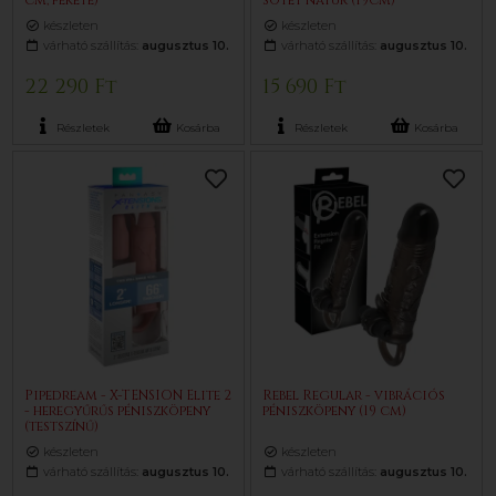
cm, fekete)
sötét natúr (19cm)
készleten
készleten
várható szállítás:
augusztus 10.
várható szállítás:
augusztus 10.
22 290 Ft
15 690 Ft
Részletek
Kosárba
Részletek
Kosárba
Pipedream - X-TENSION Elite 2
Rebel Regular - vibrációs
- heregyűrűs péniszköpeny
péniszköpeny (19 cm)
(testszínű)
készleten
készleten
várható szállítás:
augusztus 10.
várható szállítás:
augusztus 10.