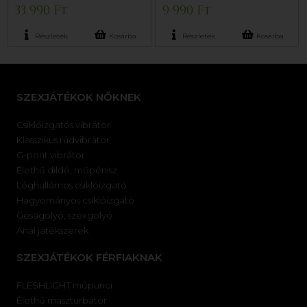
33 990 Ft
9 990 Ft
Részletek
Kosárba
Részletek
Kosárba
SZEXJÁTÉKOK NŐKNEK
Csiklóizgatós vibrátor
Klasszikus rúdvibrátor
G-pont vibrátor
Élethű dildó, műpénisz
Léghullámos csiklóizgató
Hagyományos csiklóizgató
Gésagolyó, szexgolyó
Anál játékszerek
SZEXJÁTÉKOK FÉRFIAKNAK
FLESHLIGHT műpunci
Élethű maszturbátor