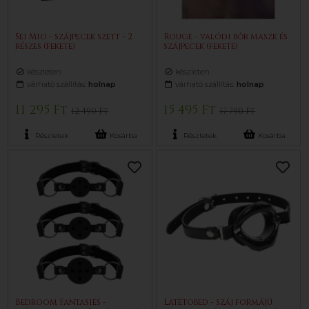
Sei Mio - szájpecek szett - 2
Rouge - valódi bőr maszk és
részes (fekete)
szájpecek (fekete)
készleten
készleten
várható szállítás:
holnap
várható szállítás:
holnap
11 295 Ft
15 495 Ft
12 490 Ft
17 790 Ft
Részletek
Kosárba
Részletek
Kosárba
Bedroom Fantasies -
Latetobed - száj formájú