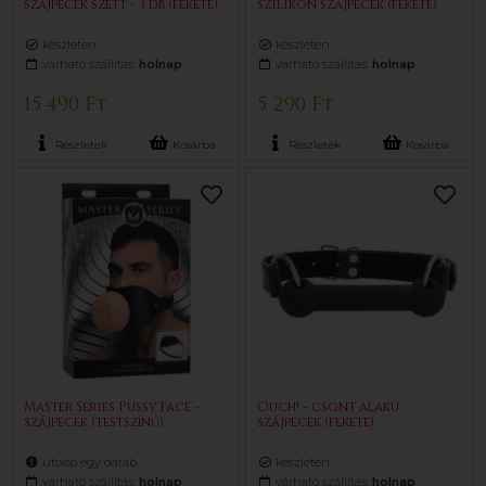
szájpecek szett - 3 db (fekete)
szilikon szájpecek (fekete)
készleten
készleten
várható szállítás:
holnap
várható szállítás:
holnap
15 490 Ft
5 290 Ft
Részletek
Kosárba
Részletek
Kosárba
Master Series Pussy Face -
Ouch! - csont alakú
szájpecek (testszínű)
szájpecek (fekete)
utolsó egy darab
készleten
várható szállítás:
holnap
várható szállítás:
holnap