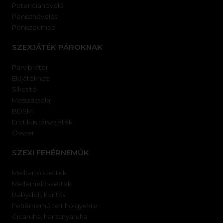
Potencianövelő
Pénisznövelés
Péniszpumpa
SZEXJÁTÉK PÁROKNAK
Párvibrátor
Előjátékhoz
Síkosító
Masszázsolaj
BDSM
Erotikus társasjáték
Óvszer
SZEXI FEHÉRNEMŰK
Melltartó szettek
Mellemelő szettek
Babydoll, köntös
Fehérnemű telt hölgyekre
Cicaruha, harisznyaruha