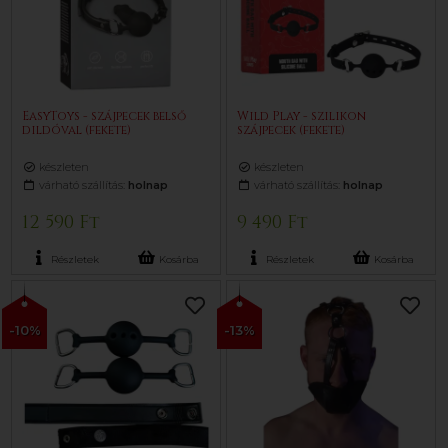
EasyToys - szájpecek belső
Wild Play - szilikon
dildóval (fekete)
szájpecek (fekete)
készleten
készleten
várható szállítás:
holnap
várható szállítás:
holnap
12 590 Ft
9 490 Ft
Részletek
Kosárba
Részletek
Kosárba
-10%
-13%