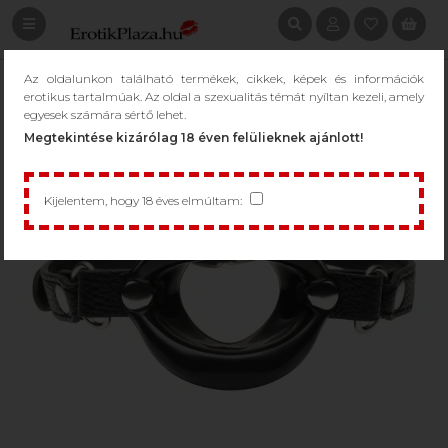
Az oldalunkon található termékek, cikkek, képek és információk
erotikus tartalmúak. Az oldal a szexualitás témát nyíltan kezeli, amely
egyesek számára sértő lehet.
Megtekintése kizárólag 18 éven felülieknek ajánlott!
Kijelentem, hogy 18 éves elmúltam: