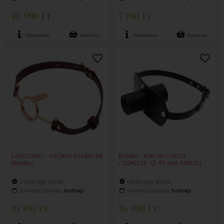
46 990 Ft
7 190 Ft
Részletek
Kosárba
Részletek
Kosárba
Latetobed - gyűrűs szájpecek
Rimba - bőr uro-fétis
(barna)
csőpecek (Ø 40 mm, fekete)
utolsó egy darab
utolsó egy darab
várható szállítás:
holnap
várható szállítás:
holnap
10 390 Ft
36 990 Ft