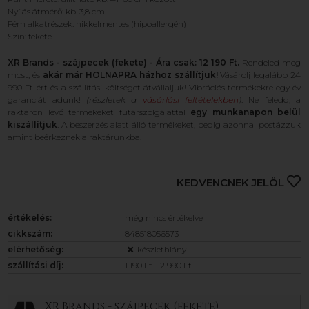
Nyílás átmérő: kb. 3,8 cm
Fém alkatrészek: nikkelmentes (hipoallergén)
Szín: fekete
XR Brands - szájpecek (fekete) - Ára csak: 12 190 Ft.
Rendeled meg
most, és
akár már HOLNAPRA házhoz szállítjuk!
Vásárolj legalább 24
990 Ft-ért és a szállítási költséget átvállaljuk! Vibrációs termékekre egy év
garanciát adunk!
(részletek a
vásárlási feltételekben
)
. Ne feledd, a
raktáron lévő termékeket futárszolgálattal
egy munkanapon belül
kiszállítjuk
. A beszerzés alatt álló termékeket, pedig azonnal postázzuk
amint beérkeznek a raktárunkba.
KEDVENCNEK JELÖL
értékelés:
még nincs értékelve
cikkszám:
848518056573
elérhetőség:
készlethiány
szállítási díj:
1 190 Ft - 2 990 Ft
XR Brands - szájpecek (fekete)