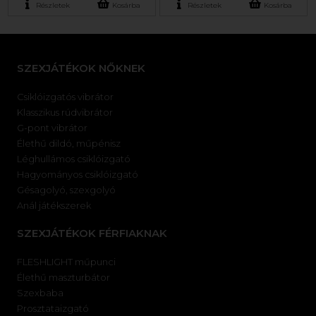
Részletek
Kosárba
Részletek
Kosárba
SZEXJÁTÉKOK NŐKNEK
Csiklóizgatós vibrátor
Klasszikus rúdvibrátor
G-pont vibrátor
Élethű dildó, műpénisz
Léghullámos csiklóizgató
Hagyományos csiklóizgató
Gésagolyó, szexgolyó
Anál játékszerek
SZEXJÁTÉKOK FÉRFIAKNAK
FLESHLIGHT műpunci
Élethű maszturbátor
Szexbaba
Prosztataizgató