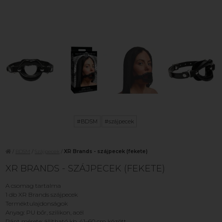
#BDSM
#szájpecek
/
BDSM
/
Szájpecek
/
XR Brands - szájpecek (fekete)
XR BRANDS - SZÁJPECEK (FEKETE)
A csomag tartalma
1 db XR Brands szájpecek
Terméktulajdonságok
Anyag: PU bőr, szilikon, acél
Pánt mérete: állítható kb. 41–60 cm között