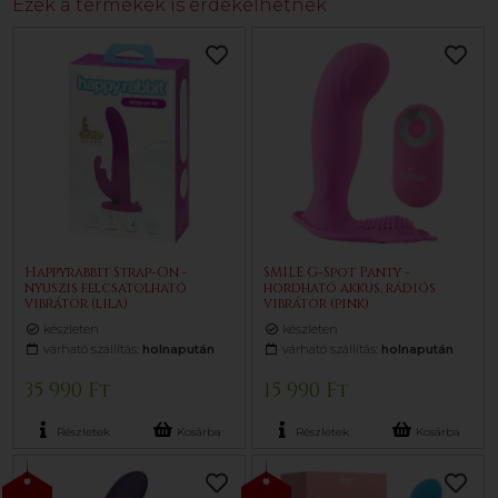
Ezek a termékek is érdekelhetnek
Happyrabbit Strap-On -
SMILE G-Spot Panty -
nyuszis felcsatolható
hordható akkus, rádiós
vibrátor (lila)
vibrátor (pink)
készleten
készleten
várható szállítás:
holnapután
várható szállítás:
holnapután
35 990 Ft
15 990 Ft
Részletek
Kosárba
Részletek
Kosárba