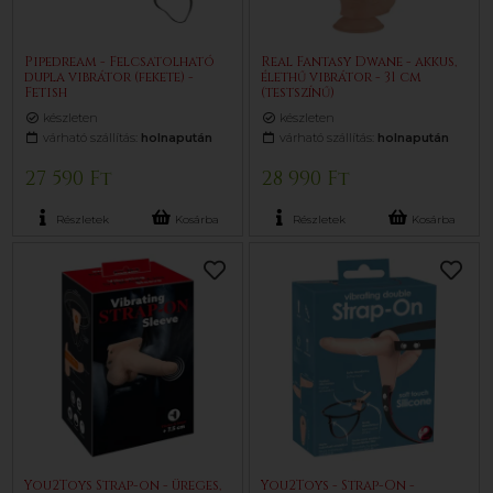
Pipedream - Felcsatolható
Real Fantasy Dwane - akkus,
dupla vibrátor (fekete) -
élethű vibrátor - 31 cm
Fetish
(testszínű)
készleten
készleten
várható szállítás:
holnapután
várható szállítás:
holnapután
27 590 Ft
28 990 Ft
Részletek
Kosárba
Részletek
Kosárba
You2Toys Strap-on - üreges,
You2Toys - Strap-On -