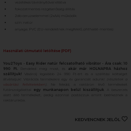
vezetékes távirányítóval ellátva
fokozatmentes rezgéserősség állítás
2db ceruzaelemmel (2xAA) működik
szín: natúr
anyaga: PVC (EU-rendeletnek megfelelő, phthalát-mentes)
Használati útmutató letöltése (PDF)
You2Toys - Easy Rider natúr felcsatolható vibrátor - Ára csak: 10
990 Ft.
Rendeled meg most, és
akár már HOLNAPRA házhoz
szállítjuk!
Vásárolj legalább 24 990 Ft-ért és a szállítási költséget
átvállaljuk! Vibrációs termékekre egy év garanciát adunk!
(részletek a
vásárlási feltételekben
)
. Ne feledd, a raktáron lévő termékeket
futárszolgálattal
egy munkanapon belül kiszállítjuk
. A beszerzés
alatt álló termékeket, pedig azonnal postázzuk amint beérkeznek a
raktárunkba.
KEDVENCNEK JELÖL