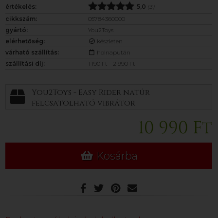
értékelés:
5,0
(3)
cikkszám:
05784360000
gyártó:
You2Toys
elérhetőség:
készleten
várható szállítás:
holnapután
szállítási díj:
1 190 Ft - 2 990 Ft
You2Toys - Easy Rider natúr
felcsatolható vibrátor
10 990 Ft
Kosárba