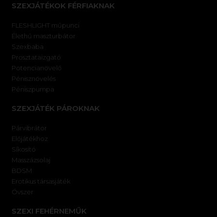
SZEXJÁTÉKOK FÉRFIAKNAK
FLESHLIGHT műpunci
Élethű maszturbátor
Szexbaba
Prosztataizgató
Potencianövelő
Pénisznövelés
Péniszpumpa
SZEXJÁTÉK PÁROKNAK
Párvibrátor
Előjátékhoz
Síkosító
Masszázsolaj
BDSM
Erotikus társasjáték
Óvszer
SZEXI FEHÉRNEMŰK