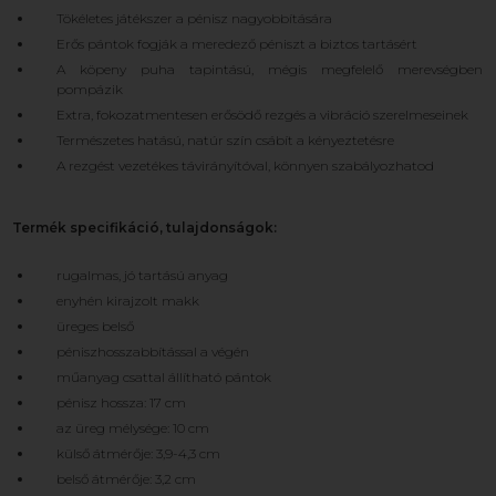
Tökéletes játékszer a pénisz nagyobbítására
Erős pántok fogják a meredező péniszt a biztos tartásért
A köpeny puha tapintású, mégis megfelelő merevségben
pompázik
Extra, fokozatmentesen erősödő rezgés a vibráció szerelmeseinek
Természetes hatású, natúr szín csábít a kényeztetésre
A rezgést vezetékes távirányítóval, könnyen szabályozhatod
Termék specifikáció, tulajdonságok:
rugalmas, jó tartású anyag
enyhén kirajzolt makk
üreges belső
péniszhosszabbítással a végén
műanyag csattal állítható pántok
pénisz hossza: 17 cm
az üreg mélysége: 10 cm
külső átmérője: 3,9-4,3 cm
belső átmérője: 3,2 cm