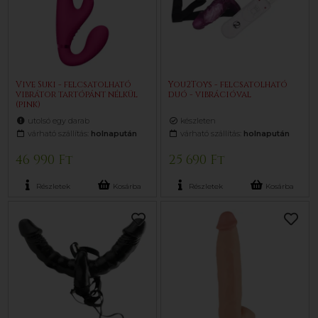
Vive Suki - felcsatolható
You2Toys - felcsatolható
vibrátor tartópánt nélkül
duó - vibrációval
(pink)
utolsó egy darab
készleten
várható szállítás:
holnapután
várható szállítás:
holnapután
46 990 Ft
25 690 Ft
Részletek
Kosárba
Részletek
Kosárba