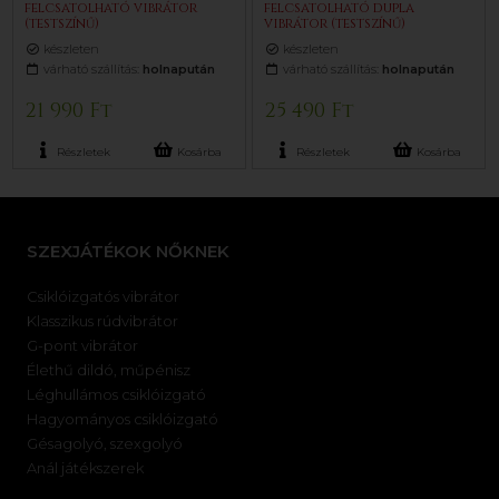
felcsatolható vibrátor
felcsatolható dupla
(testszínű)
vibrátor (testszínű)
készleten
készleten
várható szállítás:
holnapután
várható szállítás:
holnapután
21 990 Ft
25 490 Ft
Részletek
Kosárba
Részletek
Kosárba
SZEXJÁTÉKOK NŐKNEK
Csiklóizgatós vibrátor
Klasszikus rúdvibrátor
G-pont vibrátor
Élethű dildó, műpénisz
Léghullámos csiklóizgató
Hagyományos csiklóizgató
Gésagolyó, szexgolyó
Anál játékszerek