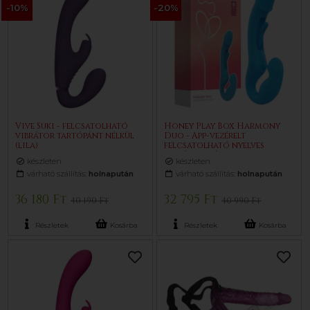
-10%
-20%
Vive Suki - felcsatolható
Honey Play Box Harmony
vibrátor tartópánt nélkül
Duo - App-vezérelt
(lila)
felcsatolható nyelves
vibrátor (kék)
készleten
készleten
várható szállítás:
holnapután
várható szállítás:
holnapután
36 180 Ft
32 795 Ft
40 190 Ft
40 990 Ft
Részletek
Kosárba
Részletek
Kosárba