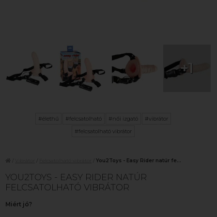
+1
#élethű
#felcsatolható
#női izgató
#vibrátor
#felcsatolható vibrátor
/
Vibrátor
/
Felcsatolható vibrátor
/
You2Toys - Easy Rider natúr fe...
YOU2TOYS - EASY RIDER NATÚR
FELCSATOLHATÓ VIBRÁTOR
Miért jó?