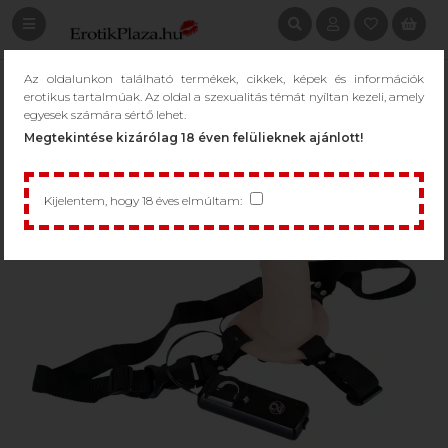
Az oldalunkon található termékek, cikkek, képek és információk
erotikus tartalmúak. Az oldal a szexualitás témát nyíltan kezeli, amely
egyesek számára sértő lehet.
Megtekintése kizárólag 18 éven felülieknek ajánlott!
Kijelentem, hogy 18 éves elmúltam: