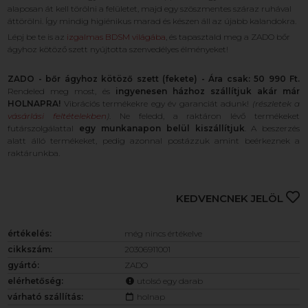
alaposan át kell törölni a felületet, majd egy szöszmentes száraz ruhával
áttörölni. Így mindig higiénikus marad és készen áll az újabb kalandokra.
Lépj be te is az
izgalmas BDSM világába
, és tapasztald meg a ZADO bőr
ágyhoz kötöző szett nyújtotta szenvedélyes élményeket!
ZADO - bőr ágyhoz kötöző szett (fekete) - Ára csak: 50 990 Ft.
Rendeled meg most, és
ingyenesen házhoz szállítjuk akár már
HOLNAPRA!
Vibrációs termékekre egy év garanciát adunk!
(részletek a
vásárlási feltételekben
)
. Ne feledd, a raktáron lévő termékeket
futárszolgálattal
egy munkanapon belül kiszállítjuk
. A beszerzés
alatt álló termékeket, pedig azonnal postázzuk amint beérkeznek a
raktárunkba.
KEDVENCNEK JELÖL
értékelés:
még nincs értékelve
cikkszám:
20306911001
gyártó:
ZADO
elérhetőség:
utolsó egy darab
várható szállítás:
holnap