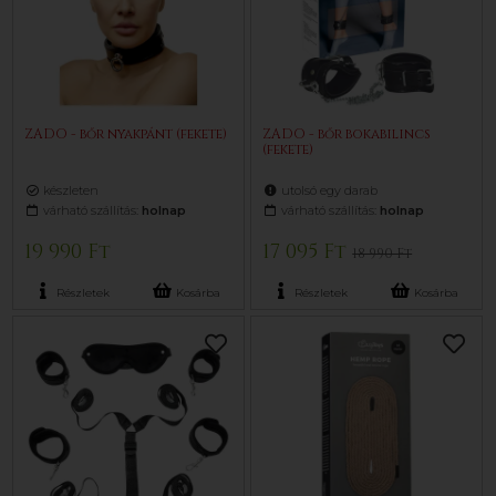
ZADO - bőr nyakpánt (fekete)
ZADO - bőr bokabilincs
(fekete)
készleten
utolsó egy darab
várható szállítás:
holnap
várható szállítás:
holnap
19 990 Ft
17 095 Ft
18 990 Ft
Részletek
Kosárba
Részletek
Kosárba