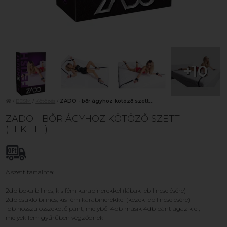
+10
/
BDSM
/
Kötözés
/
ZADO - bőr ágyhoz kötöző szett...
ZADO - BŐR ÁGYHOZ KÖTÖZŐ SZETT
(FEKETE)
A szett tartalma:
2db boka bilincs, kis fém karabinerekkel (lábak lebilincselésére)
2db csukló bilincs, kis fém karabinerekkel (kezek lebilincselésére)
1db hosszú összekötő pánt, melyből 4db másik 4db pánt ágazik el,
melyek fém gyűrűben végződnek