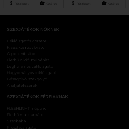
Részletek
Kosárba
Részletek
Kosárba
SZEXJÁTÉKOK NŐKNEK
Csiklóizgatós vibrátor
Klasszikus rúdvibrátor
G-pont vibrátor
Élethű dildó, műpénisz
Léghullámos csiklóizgató
Hagyományos csiklóizgató
Gésagolyó, szexgolyó
Anál játékszerek
SZEXJÁTÉKOK FÉRFIAKNAK
FLESHLIGHT műpunci
Élethű maszturbátor
Szexbaba
Prosztataizgató