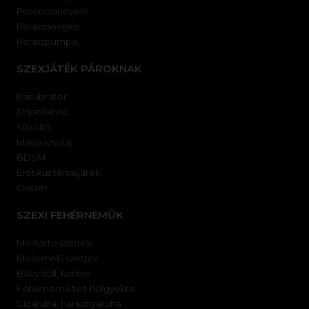
Potencianövelő
Pénisznövelés
Péniszpumpa
SZEXJÁTÉK PÁROKNAK
Párvibrátor
Előjátékhoz
Síkosító
Masszázsolaj
BDSM
Erotikus társasjáték
Óvszer
SZEXI FEHÉRNEMŰK
Melltartó szettek
Mellemelő szettek
Babydoll, köntös
Fehérnemű telt hölgyekre
Cicaruha, harisznyaruha