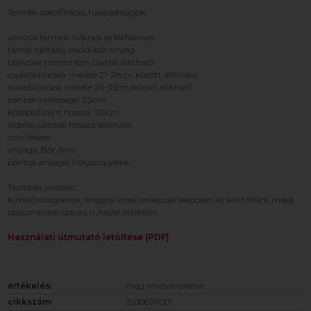
Termék specifikáció, tulajdonságok:
uniszex termék: nőknek és férfiaknak
tartós, időtálló, valódi bőr anyag
bilincsek mérete fém csattal állítható
csuklóbilincsek mérete 21-28cm között állítható
bokabilincsek mérete 26-33cm között állítható
pántok szélessége: 2,5cm
középső pánt hossza: 125cm
oldalsó pántok hossza állítható
szín: fekete
anyaga: Bőr, fém
pántok anyaga: Polypropylene
Tisztítási javaslat:
Kímélő szappanos, langyos vizes szivaccsal alaposan át kell törölni, majd
szöszmentes száraz ruhával áttörölni.
Használati útmutató letöltése (PDF)
értékelés:
még nincs értékelve
cikkszám:
20306911001