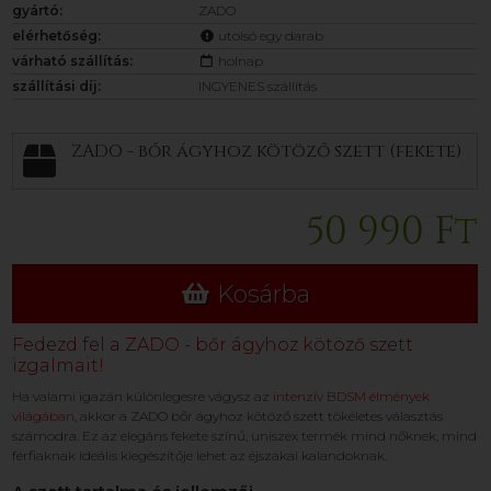
gyártó:
ZADO
elérhetőség:
utolsó egy darab
várható szállítás:
holnap
szállítási díj:
INGYENES szállítás
ZADO - bőr ágyhoz kötöző szett (fekete)
50 990 Ft
Kosárba
Fedezd fel a ZADO - bőr ágyhoz kötöző szett
izgalmait!
Ha valami igazán különlegesre vágysz az
intenzív BDSM élmények
világában
, akkor a ZADO bőr ágyhoz kötöző szett tökéletes választás
számodra. Ez az elegáns fekete színű, uniszex termék mind nőknek, mind
férfiaknak ideális kiegészítője lehet az éjszakai kalandoknak.