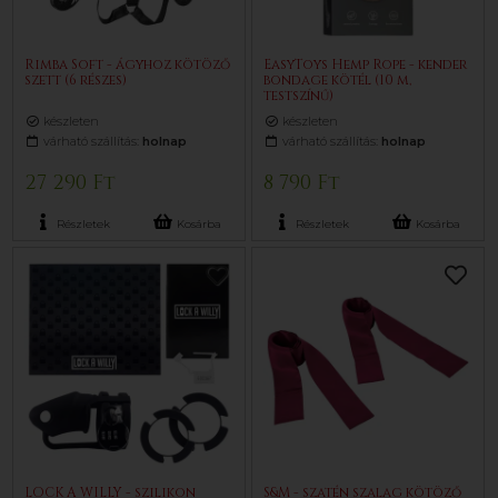
Rimba Soft - ágyhoz kötöző
EasyToys Hemp Rope - kender
szett (6 részes)
bondage kötél (10 m,
testszínű)
készleten
készleten
várható szállítás:
holnap
várható szállítás:
holnap
27 290 Ft
8 790 Ft
Részletek
Kosárba
Részletek
Kosárba
LOCK A WILLY - szilikon
S&M - szatén szalag kötöző