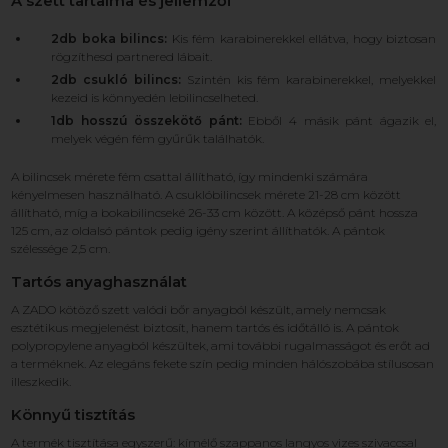
A szett tartalma és jellemzői
2db boka bilincs:
Kis fém karabinerekkel ellátva, hogy biztosan
rögzíthesd partnered lábait.
2db csukló bilincs:
Szintén kis fém karabinerekkel, melyekkel
kezeid is könnyedén lebilincselheted.
1db hosszú összekötő pánt:
Ebből 4 másik pánt ágazik el,
melyek végén fém gyűrűk találhatók.
A bilincsek mérete fém csattal állítható, így mindenki számára
kényelmesen használható. A csuklóbilincsek mérete 21-28 cm között
állítható, míg a bokabilincseké 26-33 cm között. A középső pánt hossza
125 cm, az oldalsó pántok pedig igény szerint állíthatók. A pántok
szélessége 2,5 cm.
Tartós anyaghasználat
A ZADO kötöző szett valódi bőr anyagból készült, amely nemcsak
esztétikus megjelenést biztosít, hanem tartós és időtálló is. A pántok
polypropylene anyagból készültek, ami további rugalmasságot és erőt ad
a terméknek. Az elegáns fekete szín pedig minden hálószobába stílusosan
illeszkedik.
Könnyű tisztítás
A termék tisztítása egyszerű: kímélő szappanos langyos vizes szivaccsal