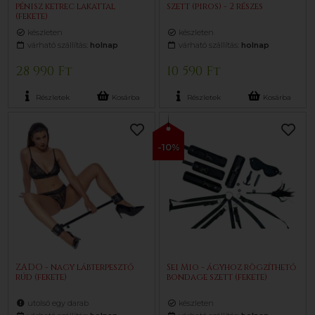
pénisz ketrec lakattal
szett (piros) - 2 részes
(fekete)
készleten
készleten
várható szállítás:
holnap
várható szállítás:
holnap
28 990 Ft
10 590 Ft
Részletek
Kosárba
Részletek
Kosárba
-10%
ZADO - nagy lábterpesztő
Sei Mio - ágyhoz rögzíthető
rúd (fekete)
bondage szett (fekete)
utolsó egy darab
készleten