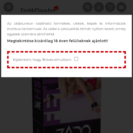
Az oldalunkon található termékek, cikkek, képek és információk
erotikus tartalmúak. Az oldal a szexualitás témát nyíltan kezeli, amely
egyesek számára sértő lehet.
Megtekintése kizárólag 18 éven felülieknek ajánlott!
Kijelentem, hogy 18 éves elmúltam: