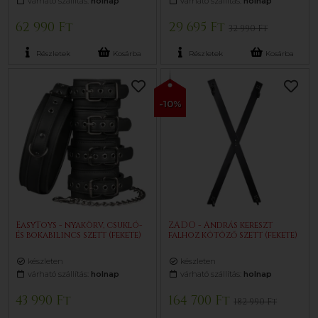
várható szállítás:
holnap
várható szállítás:
holnap
62 990 Ft
29 695 Ft
32 990 Ft
Részletek
Kosárba
Részletek
Kosárba
-10%
EasyToys - nyakörv, csukló-
ZADO - András kereszt
és bokabilincs szett (fekete)
falhoz kötöző szett (fekete)
készleten
készleten
várható szállítás:
holnap
várható szállítás:
holnap
43 990 Ft
164 700 Ft
182 990 Ft