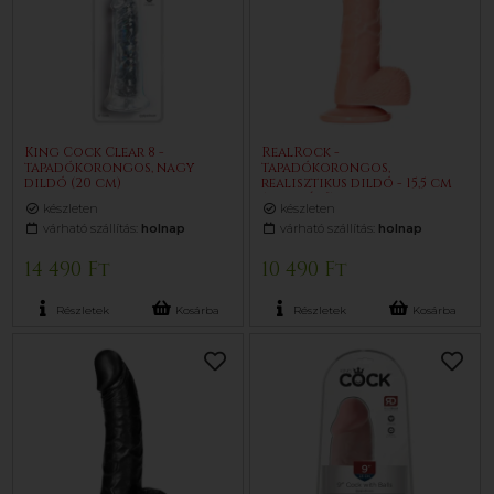
King Cock Clear 8 -
RealRock -
tapadókorongos, nagy
tapadókorongos,
dildó (20 cm)
realisztikus dildó - 15,5 cm
(testszínű)
készleten
készleten
várható szállítás:
holnap
várható szállítás:
holnap
14 490 Ft
10 490 Ft
Részletek
Kosárba
Részletek
Kosárba