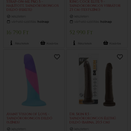
Strap-on-me P&G S -
King Cock Elite 9 -
hajlított, tapadókorongos
tapadókorongos vibrátor
dildó (fekete)
23 cm (testszínű)
készleten
készleten
várható szállítás:
holnap
várható szállítás:
holnap
16 790 Ft
52 990 Ft
Részletek
Kosárba
Részletek
Kosárba
Avant Vision of Love -
Dr. Skin 8,5 -
tapadókorongos dildó
tapadókorongos élethű
(színes)
dildó (barna, 20,5 cm)
készleten
készleten