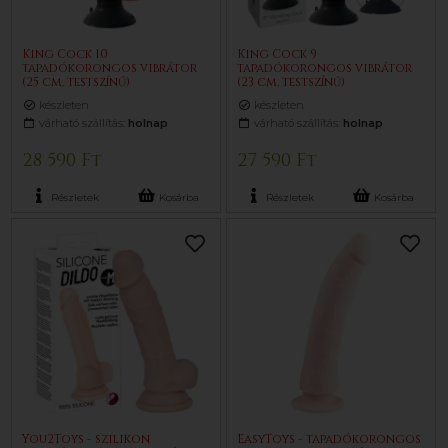
King Cock 10
King Cock 9
tapadókorongos vibrátor
tapadókorongos vibrátor
(25 cm, testszínű)
(23 cm, testszínű)
készleten
készleten
várható szállítás:
holnap
várható szállítás:
holnap
28 590 Ft
27 590 Ft
Részletek
Kosárba
Részletek
Kosárba
You2Toys - szilikon
EasyToys - tapadókorongos