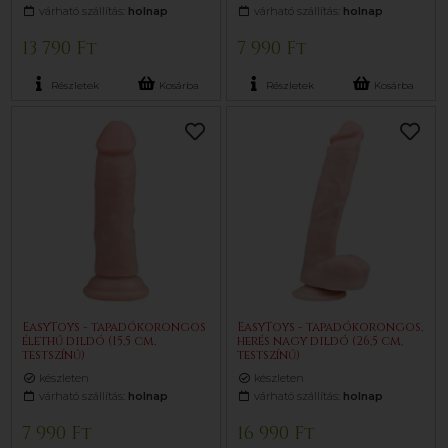
várható szállítás:
holnap
várható szállítás:
holnap
13 790 Ft
7 990 Ft
Részletek
Kosárba
Részletek
Kosárba
EasyToys - tapadókorongos
EasyToys - tapadókorongos,
élethű dildó (15,5 cm,
herés nagy dildó (26,5 cm,
testszínű)
testszínű)
készleten
készleten
várható szállítás:
holnap
várható szállítás:
holnap
7 990 Ft
16 990 Ft