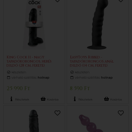
King Cock 11 - nagy
EasyToys Ribbed -
tapadókorongos, herés
tapadókorongos anál
dildó (28 cm, fekete)
dildó (14 cm, fekete)
készleten
készleten
várható szállítás:
holnap
várható szállítás:
holnap
25 990 Ft
8 590 Ft
Részletek
Kosárba
Részletek
Kosárba