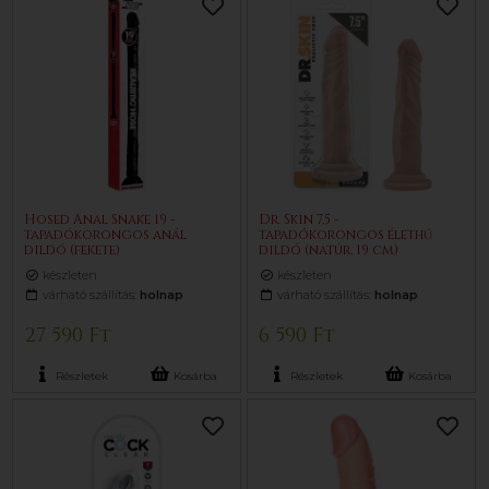
Hosed Anal Snake 19 -
Dr. Skin 7,5 -
tapadókorongos anál
tapadókorongos élethű
dildó (fekete)
dildó (natúr, 19 cm)
készleten
készleten
várható szállítás:
holnap
várható szállítás:
holnap
27 590 Ft
6 590 Ft
Részletek
Kosárba
Részletek
Kosárba