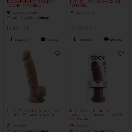
tapadókorongos dildó -
100% szilikon dildó (21 cm,
közepes (testszínű)
testszínű)
utolsó egy darab
készlethiány
várható szállítás:
holnap
15 490 Ft
13 790 Ft
Részletek
Kosárba
Részletek
Értesítés
Silexd 7 - tapadókorongos
King Cock 10 - nagy
dildó - 17,5 cm (testszínű)
tapadókorongos dildó (25
cm, barna)
készleten
készleten
várható szállítás:
holnap
várható szállítás:
holnap