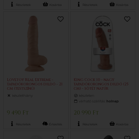
Részletek
Kosárba
Részletek
Kosárba
Lovetoy Real Extreme -
King Cock 10 - nagy
tapadókorongos dildó - 21
tapadókorongos dildó (25
cm (testszínű)
cm) - sötét natúr
készlethiány
készleten
várható szállítás:
holnap
9 490 Ft
20 990 Ft
Részletek
Értesítés
Részletek
Kosárba