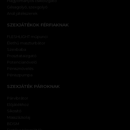
Hagyományos csiklóizgató
Gésagolyó, szexgolyó
Anál játékszerek
SZEXJÁTÉKOK FÉRFIAKNAK
FLESHLIGHT műpunci
Élethű maszturbátor
Szexbaba
Prosztataizgató
Potencianövelő
Pénisznövelés
Péniszpumpa
SZEXJÁTÉK PÁROKNAK
Párvibrátor
Előjátékhoz
Síkosító
Masszázsolaj
BDSM