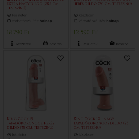
extra nagy dildó (28,5 cm,
herés dildó (20 cm, testszínű)
testszínű)
készleten
készleten
várható szállítás:
holnap
várható szállítás:
holnap
18 790 Ft
12 590 Ft
Részletek
Kosárba
Részletek
Kosárba
King Cock 15 -
King Cock 10 - nagy
tapadókorongos, herés
tapadókorongos dildó (25
dildó (38 cm, testszínű)
cm, testszínű)
készleten
készleten