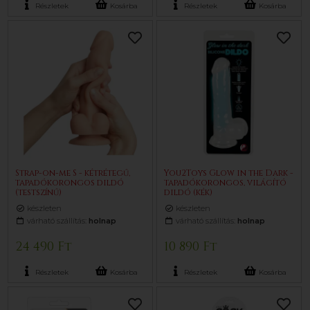
Részletek
Kosárba
Részletek
Kosárba
Strap-on-me S - kétrétegű,
You2Toys Glow in the Dark -
tapadókorongos dildó
tapadókorongos, világító
(testszínű)
dildó (kék)
készleten
készleten
várható szállítás:
holnap
várható szállítás:
holnap
24 490 Ft
10 890 Ft
Részletek
Kosárba
Részletek
Kosárba