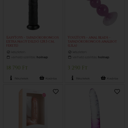
EasyToys - tapadókorongos
You2Toys - anal beads -
extra nagy dildó (28,5 cm,
tapadókorongos análbot
fekete)
(lila)
készleten
készleten
várható szállítás:
holnap
várható szállítás:
holnap
18 790 Ft
3 290 Ft
Részletek
Kosárba
Részletek
Kosárba