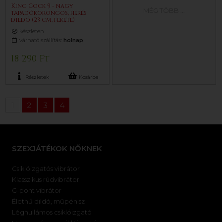
King Cock 9 - nagy
MÉG TÖBB
...
tapadókorongos, herés
dildó (23 cm, fekete)
készleten
várható szállítás:
holnap
18 290 Ft
Részletek
Kosárba
1
2
3
4
SZEXJÁTÉKOK NŐKNEK
Csiklóizgatós vibrátor
Klasszikus rúdvibrátor
G-pont vibrátor
Élethű dildó, műpénisz
Léghullámos csiklóizgató