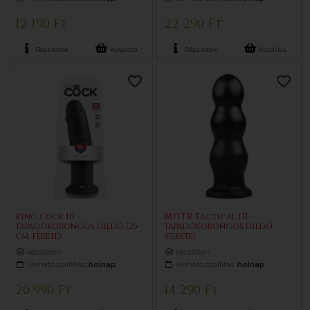
12 190 Ft
22 290 Ft
Részletek
Kosárba
Részletek
Kosárba
King Cock 10 -
BUTTR Tactical III -
tapadókorongos dildó (25
tapadókorongos dildó
cm, fekete)
(fekete)
készleten
készleten
várható szállítás:
holnap
várható szállítás:
holnap
20 990 Ft
14 290 Ft