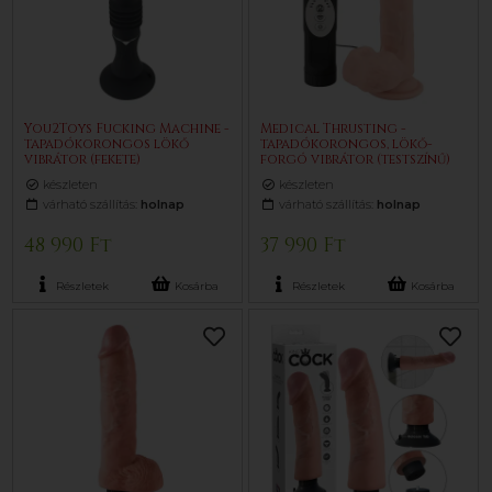
You2Toys Fucking Machine -
Medical Thrusting -
tapadókorongos lökő
tapadókorongos, lökő-
vibrátor (fekete)
forgó vibrátor (testszínű)
készleten
készleten
várható szállítás:
holnap
várható szállítás:
holnap
48 990 Ft
37 990 Ft
Részletek
Kosárba
Részletek
Kosárba