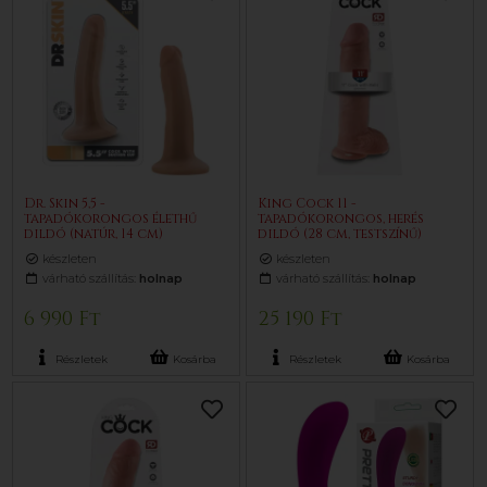
Dr. Skin 5,5 -
King Cock 11 -
tapadókorongos élethű
tapadókorongos, herés
dildó (natúr, 14 cm)
dildó (28 cm, testszínű)
készleten
készleten
várható szállítás:
holnap
várható szállítás:
holnap
6 990 Ft
25 190 Ft
Részletek
Kosárba
Részletek
Kosárba