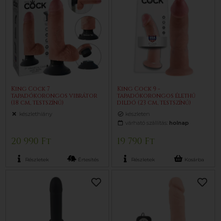
King Cock 7
King Cock 9 -
tapadókorongos vibrátor
tapadókorongos élethű
(18 cm, testszínű)
dildó (23 cm, testszínű)
készlethiány
készleten
várható szállítás:
holnap
20 990 Ft
19 790 Ft
Részletek
Értesítés
Részletek
Kosárba