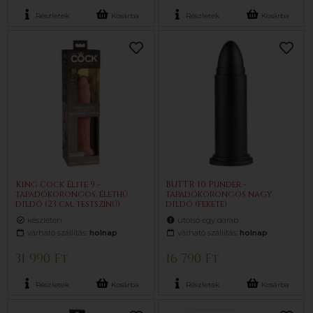
Részletek
Kosárba
Részletek
Kosárba
King Cock Elite 9 -
BUTTR 10 Punder -
tapadókorongos, élethű
tapadókorongos nagy
dildó (23 cm, testszínű)
dildó (fekete)
készleten
utolsó egy darab
várható szállítás:
holnap
várható szállítás:
holnap
31 990 Ft
16 790 Ft
Részletek
Kosárba
Részletek
Kosárba