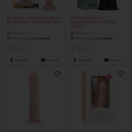
Dr. Skin 5 - tapadókorongos
BUTTR Devil Dog -
élethű dildó (natúr, 14,5 cm)
tapadókorongos dildó
(fekete)
készleten
készleten
várható szállítás:
holnap
várható szállítás:
holnap
5 790 Ft
18 790 Ft
Részletek
Kosárba
Részletek
Kosárba
EasyToys - tapadókorongos
EasyToys - tapadókorongos,