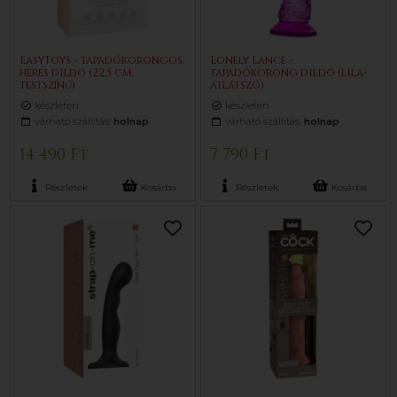
EasyToys - tapadókorongos,
Lonely Lance -
herés dildó (22,5 cm,
tapadókorong dildó (lila-
testszínű)
átlátszó)
készleten
készleten
várható szállítás:
holnap
várható szállítás:
holnap
14 490 Ft
7 790 Ft
Részletek
Kosárba
Részletek
Kosárba