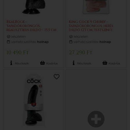
RealRock -
King Cock 9 Chubby -
tapadókorongos,
tapadókorongos, herés
realisztikus dildó - 15,5 cm
dildó (23 cm, testszínű)
(fekete)
készleten
készleten
várható szállítás:
holnap
várható szállítás:
holnap
10 490 Ft
27 290 Ft
Részletek
Kosárba
Részletek
Kosárba