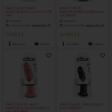
King Cock Clear 6 -
King Cock 10 -
tapadókorongos dildó (17,8
tapadókorongos dildó (25
cm)
cm, fekete)
készleten
készleten
várható szállítás:
augusztus 11.
várható szállítás:
augusztus 11.
13 190 Ft
20 990 Ft
Részletek
Kosárba
Részletek
Kosárba
King Cock 10 - nagy
King Cock 9 - tapadótalpas
tapadókorongos dildó (25
dildó (fekete)
cm, testszínű)