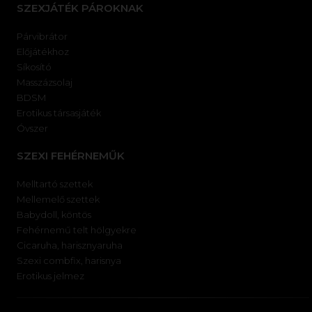
SZEXJÁTÉK PÁROKNAK
Párvibrátor
Előjátékhoz
Síkosító
Masszázsolaj
BDSM
Erotikus társasjáték
Óvszer
SZEXI FEHÉRNEMŰK
Melltartó szettek
Mellemelő szettek
Babydoll, köntös
Fehérnemű telt hölgyekre
Cicaruha, harisznyaruha
Szexi combfix, harisnya
Erotikus jelmez