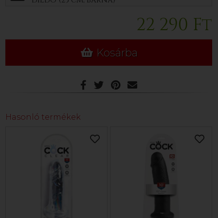
dildó (25 cm, barna)
22 290 Ft
Kosárba
Hasonló termékek