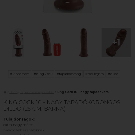
+1
#Pipedream
#King Cock
#tapadókorong
#női izgató
#dildó
/
Dildó
/
Tapadókorongos dildó
/
King Cock 10 - nagy tapadókoro...
KING COCK 10 - NAGY TAPADÓKORONGOS
DILDÓ (25 CM, BARNA)
Tulajdonságok:
extra nagy méret
haladó felhasználóknak