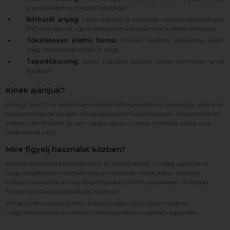
a tartósságot és megbízhatóságot.
Bőrbarát anyag:
Latex-mentes és phthalát-mentes hypoallergén
PVC-ből készült, így érzékeny bőrűek számára is ideális választás.
Tökéletesen élethű forma:
Enyhén hajlított kialakítása révén
még intenzívebb élményt nyújt.
Tapadókorong:
Stabil rögzítést biztosít szinte bármilyen sima
felületen.
Kinek ajánljuk?
A King Cock 10-et elsősorban
haladó felhasználóknak
javasoljuk, akik már
tapasztaltabbak az ilyen típusú eszközök használatában. Ha szereted az
intenzív élményeket és nem riadsz vissza az extra mérettől, akkor ez a
dildó neked való!
Mire figyelj használat közben?
Mielőtt elkezdenéd használni ezt az élethű dildót, mindig ügyelj arra,
hogy megfelelően tisztítsd meg mind előtte, mind utána. Használj
vízbázisú síkosítót a még kényelmesebb élmény érdekében. Ne feledd:
fontos az elővigyázatosság és higiénia!
A
fedezd fel további élethű dildók kínálatunkat
, ahol mindenki
megtalálhatja azt az eszközt, ami leginkább megfelel vágyainak!