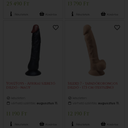
25 490 Ft
13 790 Ft
Részletek
Kosárba
Részletek
Kosárba
You2Toys - Afrikai szerető
Silexd 7 - tapadókorongos
dildó - nagy
dildó - 17,5 cm (testszínű)
készleten
készleten
várható szállítás:
augusztus 11.
várható szállítás:
augusztus 11.
11 190 Ft
12 190 Ft
Részletek
Kosárba
Részletek
Kosárba