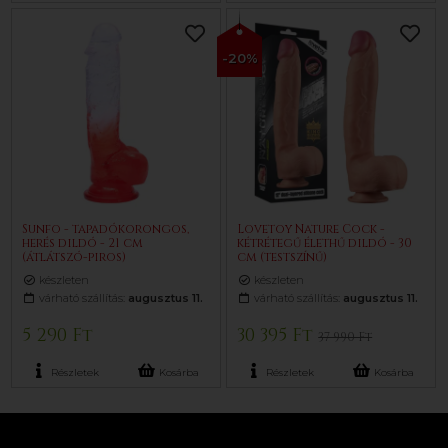
-20%
Sunfo - tapadókorongos,
Lovetoy Nature Cock -
herés dildó - 21 cm
kétrétegű élethű dildó - 30
(átlátszó-piros)
cm (testszínű)
készleten
készleten
várható szállítás:
augusztus 11.
várható szállítás:
augusztus 11.
5 290 Ft
30 395 Ft
37 990 Ft
Részletek
Kosárba
Részletek
Kosárba