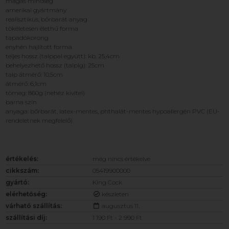
magas minőség
amerikai gyártmány
realisztikus, bőrbarát anyag
tökéletesen élethű forma
tapadókorong
enyhén hajlított forma
teljes hossz (talppal együtt): kb. 25,4cm
behelyezhető hossz (talpig): 25cm
talp átmérő: 10,5cm
átmérő: 6,1cm
tömeg: 860g (nehéz kivitel)
barna szín
anyaga: bőrbarát, latex-mentes, phthalát-mentes hypoallergén PVC (EU-
rendeletnek megfelelő)
értékelés:
még nincs értékelve
cikkszám:
05419900000
gyártó:
King Cock
elérhetőség:
készleten
várható szállítás:
augusztus 11.
szállítási díj:
1 190 Ft - 2 990 Ft