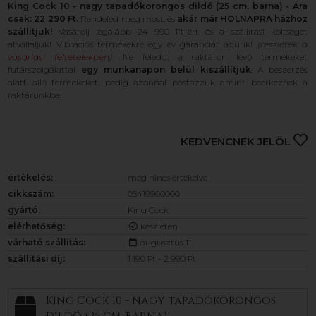
King Cock 10 - nagy tapadókorongos dildó (25 cm, barna) - Ára
csak: 22 290 Ft.
Rendeled meg most, és
akár már HOLNAPRA házhoz
szállítjuk!
Vásárolj legalább 24 990 Ft-ért és a szállítási költséget
átvállaljuk! Vibrációs termékekre egy év garanciát adunk!
(részletek a
vásárlási feltételekben
)
. Ne feledd, a raktáron lévő termékeket
futárszolgálattal
egy munkanapon belül kiszállítjuk
. A beszerzés
alatt álló termékeket, pedig azonnal postázzuk amint beérkeznek a
raktárunkba.
KEDVENCNEK JELÖL
értékelés:
még nincs értékelve
cikkszám:
05419900000
gyártó:
King Cock
elérhetőség:
készleten
várható szállítás:
augusztus 11.
szállítási díj:
1 190 Ft - 2 990 Ft
King Cock 10 - nagy tapadókorongos