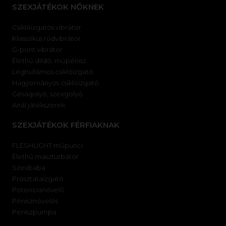
SZEXJÁTÉKOK NŐKNEK
Csiklóizgatós vibrátor
Klasszikus rúdvibrátor
G-pont vibrátor
Élethű dildó, műpénisz
Léghullámos csiklóizgató
Hagyományos csiklóizgató
Gésagolyó, szexgolyó
Anál játékszerek
SZEXJÁTÉKOK FÉRFIAKNAK
FLESHLIGHT műpunci
Élethű maszturbátor
Szexbaba
Prosztataizgató
Potencianövelő
Pénisznövelés
Péniszpumpa