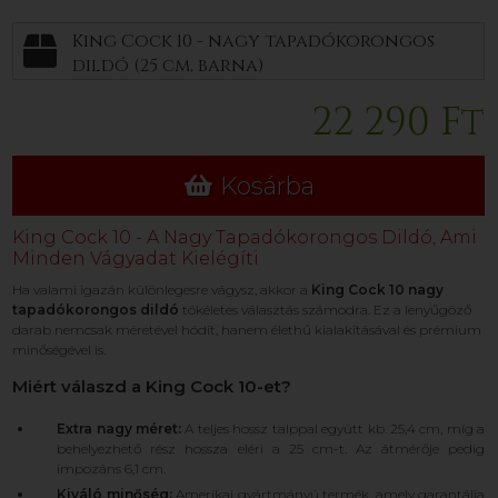
King Cock 10 - nagy tapadókorongos
dildó (25 cm, barna)
22 290 Ft
Kosárba
King Cock 10 - A Nagy Tapadókorongos Dildó, Ami
Minden Vágyadat Kielégíti
Ha valami igazán különlegesre vágysz, akkor a
King Cock 10 nagy
tapadókorongos dildó
tökéletes választás számodra. Ez a lenyűgöző
darab nemcsak méretével hódít, hanem élethű kialakításával és prémium
minőségével is.
Miért válaszd a King Cock 10-et?
Extra nagy méret:
A teljes hossz talppal együtt kb. 25,4 cm, míg a
behelyezhető rész hossza eléri a 25 cm-t. Az átmérője pedig
impozáns 6,1 cm.
Kiváló minőség:
Amerikai gyártmányú termék, amely garantálja