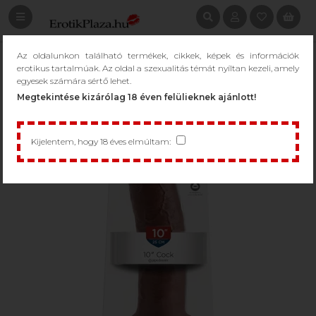
Az oldalunkon található termékek, cikkek, képek és információk
erotikus tartalmúak. Az oldal a szexualitás témát nyíltan kezeli, amely
egyesek számára sértő lehet.
Megtekintése kizárólag 18 éven felülieknek ajánlott!
Kijelentem, hogy 18 éves elmúltam: