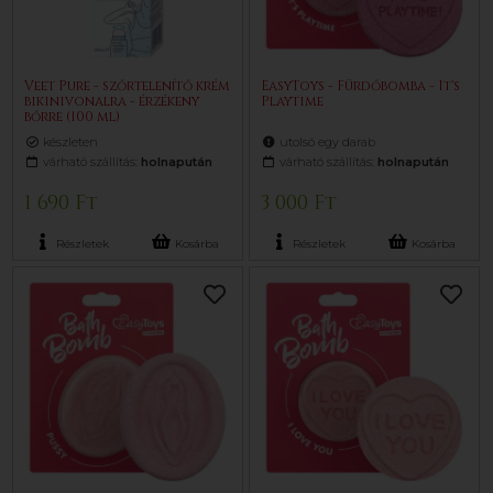
Veet Pure - szőrtelenítő krém
EasyToys - Fürdőbomba - It's
bikinivonalra - érzékeny
Playtime
bőrre (100 ml)
készleten
utolsó egy darab
várható szállítás:
holnapután
várható szállítás:
holnapután
1 690 Ft
3 000 Ft
Részletek
Kosárba
Részletek
Kosárba