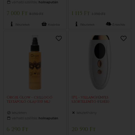
várható szállítás:
holnapután
7 000 Ft
1 115 Ft
8 190 Ft
1 390 Ft
Részletek
Kosárba
Részletek
Értesítés
Orgie Glow - csillogó
IPL - villanófényes
testápoló olaj (110 ml)
szőrtelenítő (fehér)
készleten
készlethiány
várható szállítás:
holnapután
6 290 Ft
20 590 Ft