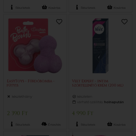
Részletek
Kosárba
Részletek
Kosárba
EasyToys - Fürdőbomba -
Veet Expert - intim
fütyis
szőrtelenítő krém (200 ml)
készlethiány
készleten
várható szállítás:
holnapután
2 390 Ft
4 990 Ft
Részletek
Értesítés
Részletek
Kosárba