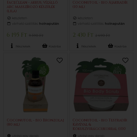
FaceClean - akkus, vízálló
Coconutoil - bio Ajakradír
arc masszírozó készülék
(10 ml)
(lila)
készleten
készleten
várható szállítás:
holnapután
várható szállítás:
holnapután
6 195 Ft
2 430 Ft
9 590 Ft
2 690 Ft
Részletek
Kosárba
Részletek
Kosárba
Coconutoil - bio Bronzolaj
Coconutoil - bio Testradír
(80 ml)
Kávéval &
Kókuszvirágcukorral (100
ml)
utolsó egy darab
utolsó egy darab