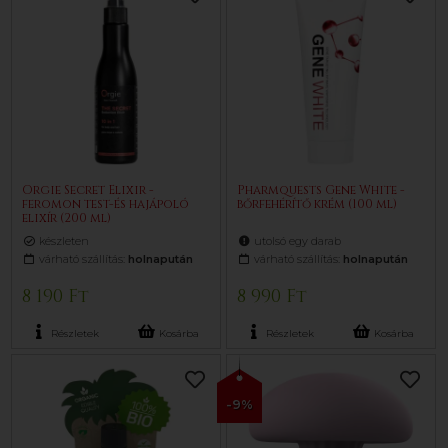
Orgie Secret Elixir -
Pharmquests Gene White -
feromon test-és hajápoló
bőrfehérítő krém (100 ml)
elixír (200 ml)
készleten
utolsó egy darab
várható szállítás:
holnapután
várható szállítás:
holnapután
8 190 Ft
8 990 Ft
Részletek
Kosárba
Részletek
Kosárba
-9%