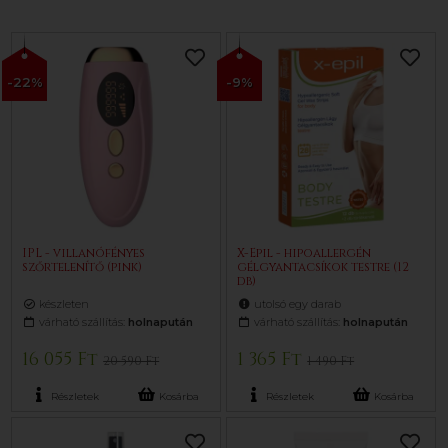
-22%
-9%
IPL - villanófényes
X-Epil - hipoallergén
szőrtelenítő (pink)
gélgyantacsíkok testre (12
db)
készleten
utolsó egy darab
várható szállítás:
holnapután
várható szállítás:
holnapután
16 055 Ft
1 365 Ft
20 590 Ft
1 490 Ft
Részletek
Kosárba
Részletek
Kosárba