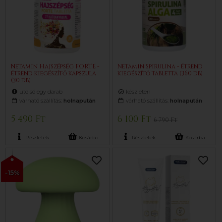
Netamin Hajszépség FORTE -
Netamin Spirulina - étrend
étrend kiegészítő kapszula
kiegészítő tabletta (360 db)
(30 db)
utolsó egy darab
készleten
várható szállítás:
holnapután
várható szállítás:
holnapután
5 490 Ft
6 100 Ft
6 790 Ft
Részletek
Kosárba
Részletek
Kosárba
-15%