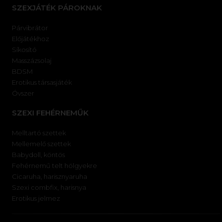
SZEXJÁTÉK PÁROKNAK
Párvibrátor
Előjátékhoz
Síkosító
Masszázsolaj
BDSM
Erotikus társasjáték
Óvszer
SZEXI FEHÉRNEMŰK
Melltartó szettek
Mellemelő szettek
Babydoll, köntös
Fehérnemű telt hölgyekre
Cicaruha, harisznyaruha
Szexi combfix, harisnya
Erotikus jelmez