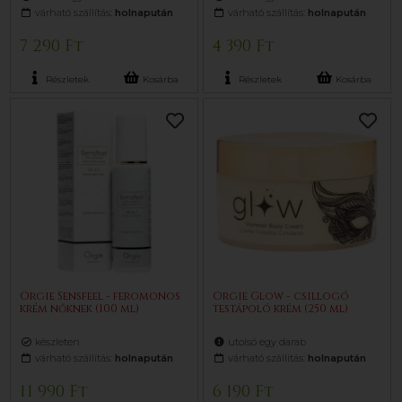
várható szállítás:
holnapután
várható szállítás:
holnapután
7 290 Ft
4 390 Ft
Részletek
Kosárba
Részletek
Kosárba
Orgie Sensfeel - feromonos
Orgie Glow - csillogó
krém nőknek (100 ml)
testápoló krém (250 ml)
készleten
utolsó egy darab
várható szállítás:
holnapután
várható szállítás:
holnapután
11 990 Ft
6 190 Ft