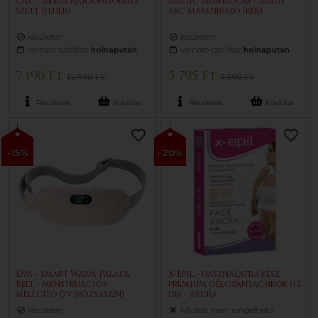
CAC - akkus hajgöndörítő
Magic Mushroom - akkus
szett (fehér)
arc masszírozó (kék)
készleten
készleten
várható szállítás:
holnapután
várható szállítás:
holnapután
7 190 Ft
5 795 Ft
12 990 Ft
7 490 Ft
Részletek
Kosárba
Részletek
Kosárba
-15%
-20%
EMS - Smart Warm Palace
X-Epil - használatra kész
Belt - menstruációs
prémium gélgyantacsíkok (12
melegítő öv (rózsaszín)
db) - arcra
készleten
kifutott, nem rendelhető