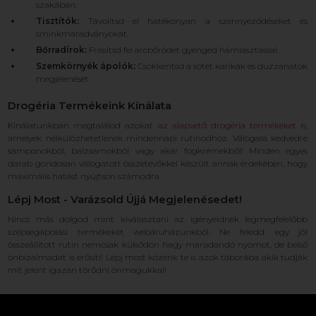
szakában.
Tisztítók:
Távolítsd el hatékonyan a szennyeződéseket és
sminkmaradványokat.
Bőrradírok:
Frissítsd fel arcbőrödet gyengéd hámlasztással.
Szemkörnyék ápolók:
Csökkentsd a sötét karikák és duzzanatok
megjelenését.
Drogéria Termékeink Kínálata
Kínálatunkban megtalálod azokat
az alapvető drogéria termékeket
is,
amelyek nélkülözhetetlenek mindennapi rutinodhoz. Válogass kedvedre
samponokból, balzsamokból vagy akár fogkrémekből! Minden egyes
darab gondosan válogatott összetevőkkel készült annak érdekében, hogy
maximális hatást nyújtson számodra.
Lépj Most - Varázsold Újjá Megjelenésedet!
Nincs más dolgod mint kiválasztani az igényeidnek legmegfelelőbb
szépségápolási termékeket webáruházunkból. Ne feledd: egy jól
összeállított rutin nemcsak külsődön hagy maradandó nyomot, de belső
önbizalmadat is erősíti! Lépj most közénk te is azok táborába akik tudják
mit jelent igazán törődni önmagukkal!