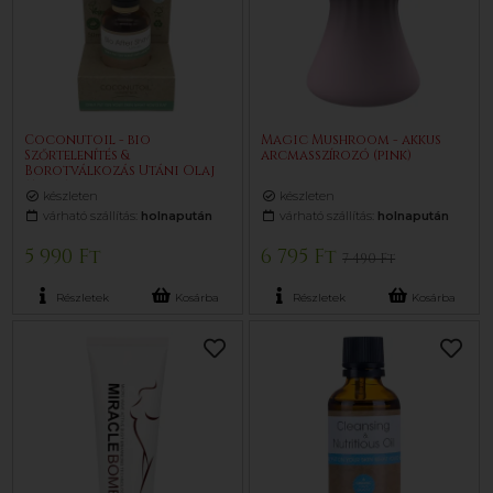
Coconutoil - bio
Magic Mushroom - akkus
Szőrtelenítés &
arcmasszírozó (pink)
Borotválkozás Utáni Olaj
(50 ml)
készleten
készleten
várható szállítás:
holnapután
várható szállítás:
holnapután
5 990 Ft
6 795 Ft
7 490 Ft
Részletek
Kosárba
Részletek
Kosárba