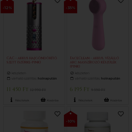
-12%
-35%
CAC - akkus hajgöndörítő
FaceClean - akkus, vízálló
szett (szürke-pink)
arc masszírozó készülék
(pink)
készleten
készleten
várható szállítás:
holnapután
várható szállítás:
holnapután
11 450 Ft
6 195 Ft
12 990 Ft
9 590 Ft
Részletek
Kosárba
Részletek
Kosárba
-10%