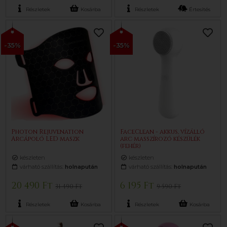
Részletek
Kosárba
Részletek
Értesítés
-35%
-35%
Photon Rejuvenation
FaceClean - akkus, vízálló
Arcápoló LED maszk
arc masszírozó készülék
(fehér)
készleten
készleten
várható szállítás:
holnapután
várható szállítás:
holnapután
20 490 Ft
6 195 Ft
31 490 Ft
9 590 Ft
Részletek
Kosárba
Részletek
Kosárba