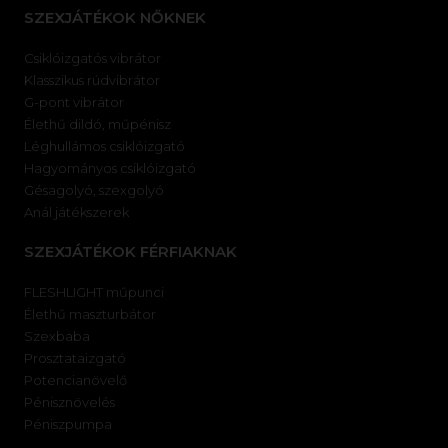
SZEXJÁTÉKOK NŐKNEK
Csiklóizgatós vibrátor
Klasszikus rúdvibrátor
G-pont vibrátor
Élethű dildó, műpénisz
Léghullámos csiklóizgató
Hagyományos csiklóizgató
Gésagolyó, szexgolyó
Anál játékszerek
SZEXJÁTÉKOK FÉRFIAKNAK
FLESHLIGHT műpunci
Élethű maszturbátor
Szexbaba
Prosztataizgató
Potencianövelő
Pénisznövelés
Péniszpumpa