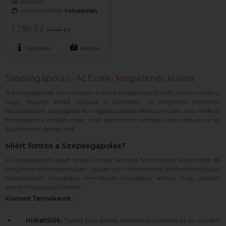
készleten
várható szállítás:
holnapután
1 780 Ft
1 990 Ft
Részletek
Kosárba
Szépségápolás - Az Érzéki Megjelenés Kulcsa
A szépségápolás nem csupán a külső megjelenésről szól, hanem arról is,
hogy hogyan érzed magad a bőrödben. A megfelelő termékek
használatával ragyogóbb és magabiztosabb lehetsz minden nap. Fedezd
fel széleskörű kínálatunkat, ahol prémium minőségű kozmetikumok és
ápolószerek várnak rád!
Miért fontos a Szépségápolás?
A szépségápolás segít abban, hogy kiemeld természetes vonzerődet és
megőrizd bőröd egészségét. Legyen szó hidratálókról, arctisztítókról vagy
testápolókról, mindegyik termékünk hozzájárul ahhoz, hogy jobban
érezd magad a bőrödben.
Kiemelt Termékeink:
Hidratálók:
Tartsd fenn bőröd nedvességtartalmát az év minden