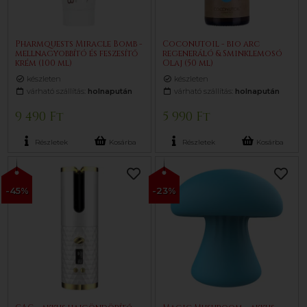
Pharmquests Miracle Bomb -
Coconutoil - bio arc
mellnagyobbító és feszesítő
regeneráló & Sminklemosó
krém (100 ml)
Olaj (50 ml)
készleten
készleten
várható szállítás:
holnapután
várható szállítás:
holnapután
9 490 Ft
5 990 Ft
Részletek
Kosárba
Részletek
Kosárba
-45%
-23%