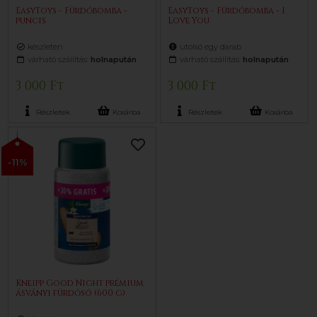
EasyToys - Fürdőbomba -
EasyToys - Fürdőbomba - I
puncis
Love You
készleten
utolsó egy darab
várható szállítás:
holnapután
várható szállítás:
holnapután
3 000 Ft
3 000 Ft
Részletek
Kosárba
Részletek
Kosárba
-11%
Kneipp Good Night prémium
ásványi fürdősó (600 g)