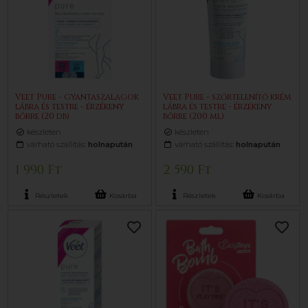
Veet Pure - gyantaszalagok
Veet Pure - szőrtelenítő krém
lábra és testre - érzékeny
lábra és testre - érzékeny
bőrre (20 db)
bőrre (200 ml)
készleten
készleten
várható szállítás:
holnapután
várható szállítás:
holnapután
1 990 Ft
2 590 Ft
Részletek
Kosárba
Részletek
Kosárba