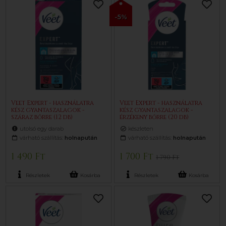
-5%
Veet Expert - használatra
Veet Expert - használatra
kész gyantaszalagok -
kész gyantaszalagok -
száraz bőrre (12 db)
érzékeny bőrre (20 db)
utolsó egy darab
készleten
várható szállítás:
holnapután
várható szállítás:
holnapután
1 490 Ft
1 700 Ft
1 790 Ft
Részletek
Kosárba
Részletek
Kosárba