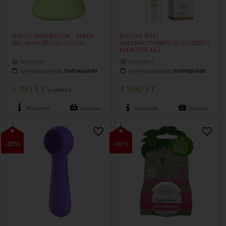
Magic Mushroom - akkus
Bigger Bust -
arc masszírozó (zöld)
mellnagyobbító és feszesítő
krém (150 ml)
készleten
készleten
várható szállítás:
holnapután
várható szállítás:
holnapután
6 395 Ft
4 990 Ft
7 490 Ft
Részletek
Kosárba
Részletek
Kosárba
-35%
-10%