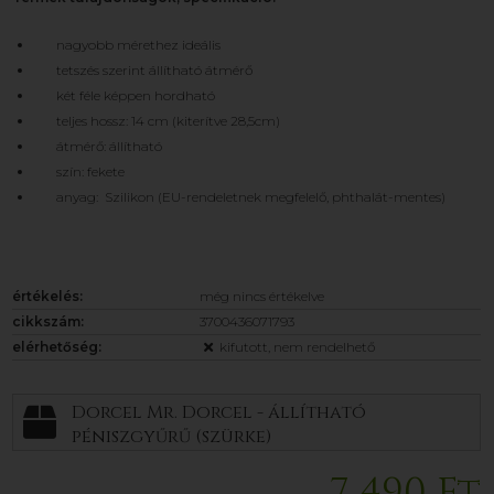
nagyobb mérethez ideális
tetszés szerint állítható átmérő
két féle képpen hordható
teljes hossz: 14 cm (kiterítve 28,5cm)
átmérő: állítható
szín: fekete
anyag: Szilikon (EU-rendeletnek megfelelő, phthalát-mentes)
értékelés:
még nincs értékelve
cikkszám:
3700436071793
elérhetőség:
kifutott, nem rendelhető
Dorcel Mr. Dorcel - állítható
péniszgyűrű (szürke)
7 490 Ft