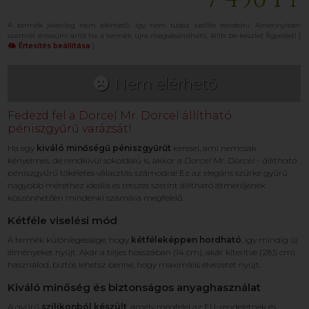
A termék jelenleg nem elérhető, így nem tudsz belőle rendelni. Amennyiben
szertnél értesülni arról ha a termék újra megvásárolható, állíts be készlet figyelést! [
Értesítés beállítása
]
Nem elérhető
Fedezd fel a Dorcel Mr. Dorcel állítható
péniszgyűrű varázsát!
Ha egy
kiváló minőségű péniszgyűrűt
keresel, ami nemcsak
kényelmes, de rendkívül sokoldalú is, akkor a
Dorcel Mr. Dorcel - állítható
péniszgyűrű
tökéletes választás számodra! Ez az elegáns szürke gyűrű
nagyobb mérethez ideális és tetszés szerint állítható átmérőjének
köszönhetően mindenki számára megfelelő.
Kétféle viselési mód
A termék különlegessége, hogy
kétféleképpen hordható
, így mindig új
élményeket nyújt. Akár a teljes hosszában (14 cm), akár kiterítve (28,5 cm)
használod, biztos lehetsz benne, hogy maximális élvezetet nyújt.
Kiváló minőség és biztonságos anyaghasználat
A gyűrű
szilikonból készült
, amely megfelel az EU-rendeletnek és