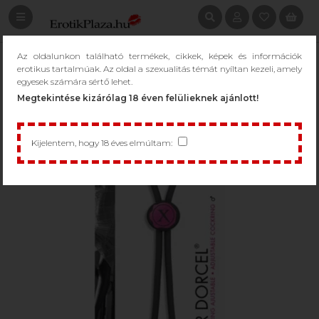
Az oldalunkon található termékek, cikkek, képek és információk
erotikus tartalmúak. Az oldal a szexualitás témát nyíltan kezeli, amely
egyesek számára sértő lehet.
Megtekintése kizárólag 18 éven felülieknek ajánlott!
Kijelentem, hogy 18 éves elmúltam: