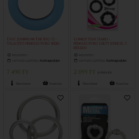
Doc Johnson The Big O -
Lonely Stay Hard -
világító péniszgyűrű (kék)
péniszgyűrű szett (fekete, 3
részes)
készleten
készleten
várható szállítás:
holnapután
várható szállítás:
holnapután
7 490 Ft
2 095 Ft
2 590 Ft
Részletek
Kosárba
Részletek
Kosárba