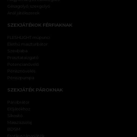
Gésagolyó, szexgolyó
Anál játékszerek
SZEXJÁTÉKOK FÉRFIAKNAK
FLESHLIGHT műpunci
Élethű maszturbátor
Szexbaba
Prosztataizgató
Potencianövelő
Pénisznövelés
Péniszpumpa
SZEXJÁTÉK PÁROKNAK
Párvibrátor
Előjátékhoz
Síkosító
Masszázsolaj
BDSM
Erotikus társasjáték