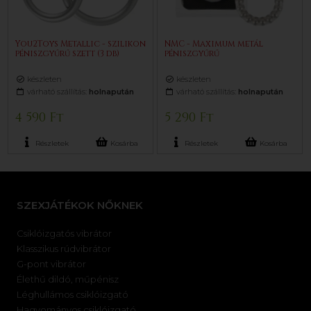
You2Toys Metallic - szilikon
NMC - Maximum metál
péniszgyűrű szett (3 db)
péniszgyűrű
készleten
készleten
várható szállítás:
holnapután
várható szállítás:
holnapután
4 590 Ft
5 290 Ft
Részletek
Kosárba
Részletek
Kosárba
SZEXJÁTÉKOK NŐKNEK
Csiklóizgatós vibrátor
Klasszikus rúdvibrátor
G-pont vibrátor
Élethű dildó, műpénisz
Léghullámos csiklóizgató
Hagyományos csiklóizgató