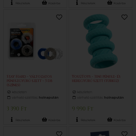
Részletek
Kosárba
Részletek
Kosárba
Stay Hard - változatos
You2Toys - 3in1 pénisz- és
péniszgyűrű szett - 3 db
heregyűrű szett (türkiz)
(színes)
készleten
készleten
várható szállítás:
holnapután
várható szállítás:
holnapután
3 390 Ft
9 990 Ft
Részletek
Kosárba
Részletek
Kosárba