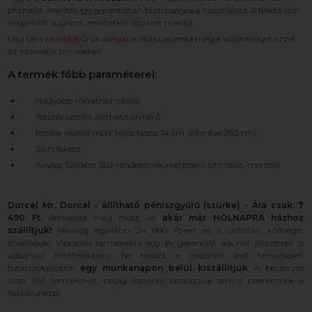
phthalát-mentes, így garantáltan biztonságos a használata. A fekete szín
eleganciát sugároz, miközben diszkrét marad.
Lépj be a
péniszgyűrűk világába
, és tapasztald meg a különbséget ezzel
az innovatív termékkel!
A termék főbb paraméterei:
Nagyobb mérethez ideális
Tetszés szerint állítható átmérő
Kétféle viselési mód: teljes hossz 14 cm (kiterítve 28,5 cm)
Szín: fekete
Anyag: Szilikon (EU-rendeletnek megfelelő, phthalát-mentes)
Dorcel Mr. Dorcel - állítható péniszgyűrű (szürke) - Ára csak: 7
490 Ft.
Rendeled meg most, és
akár már HOLNAPRA házhoz
szállítjuk!
Vásárolj legalább 24 990 Ft-ért és a szállítási költséget
átvállaljuk! Vibrációs termékekre egy év garanciát adunk!
(részletek a
vásárlási feltételekben
)
. Ne feledd, a raktáron lévő termékeket
futárszolgálattal
egy munkanapon belül kiszállítjuk
. A beszerzés
alatt álló termékeket, pedig azonnal postázzuk amint beérkeznek a
raktárunkba.