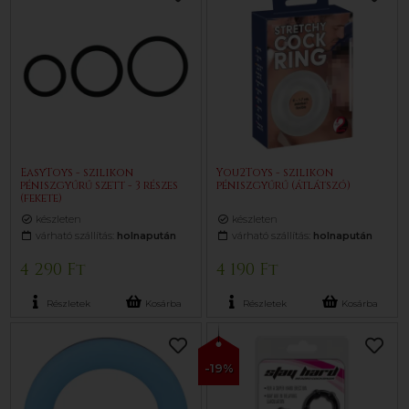
EasyToys - szilikon
You2Toys - szilikon
péniszgyűrű szett - 3 részes
péniszgyűrű (átlátszó)
(fekete)
készleten
készleten
várható szállítás:
holnapután
várható szállítás:
holnapután
4 290 Ft
4 190 Ft
Részletek
Kosárba
Részletek
Kosárba
-19%