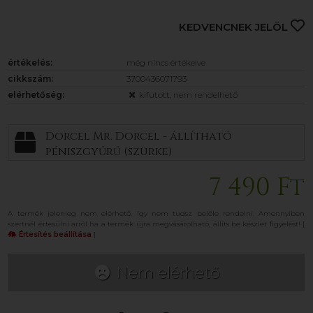
KEDVENCNEK JELÖL
értékelés:
még nincs értékelve
cikkszám:
3700436071793
elérhetőség:
kifutott, nem rendelhető
Dorcel Mr. Dorcel - állítható
péniszgyűrű (szürke)
7 490 Ft
A termék jelenleg nem elérhető, így nem tudsz belőle rendelni. Amennyiben
szertnél értesülni arról ha a termék újra megvásárolható, állíts be készlet figyelést! [
Értesítés beállítása
]
Nem elérhető