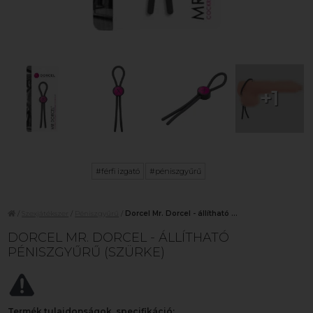
+1
#férfi izgató
#péniszgyűrű
/
Szexjátékszer
/
Péniszgyűrű
/
Dorcel Mr. Dorcel - állítható ...
DORCEL MR. DORCEL - ÁLLÍTHATÓ
PÉNISZGYŰRŰ (SZÜRKE)
Termék tulajdonságok, specifikáció: