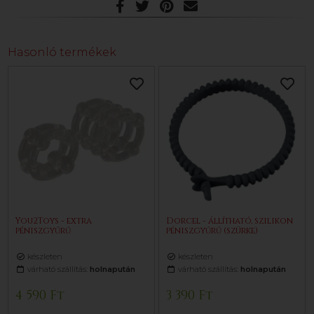
Hasonló termékek
You2Toys - extra
Dorcel - állítható, szilikon
péniszgyűrű
péniszgyűrű (szürke)
készleten
készleten
várható szállítás:
holnapután
várható szállítás:
holnapután
4 590 Ft
3 390 Ft