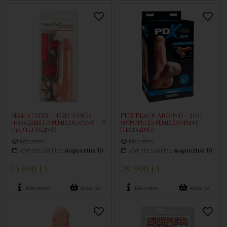
realistixxx - heregyűrűs
PDX Reach Around - 2in1
hosszabbító péniszköpeny - 19
műpopsi és péniszköpeny
cm (testszínű)
(testszínű)
készleten
készleten
várható szállítás:
augusztus 10.
várható szállítás:
augusztus 10.
15 690 Ft
29 990 Ft
Részletek
Kosárba
Részletek
Kosárba