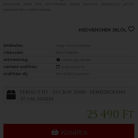
beszerzés alatt álló termékeket, pedig azonnal postázzuk amint
beérkeznek a raktárunkba.
KEDVENCNEK JELÖL
értékelés:
még nincs értékelve
cikkszám:
851127008154
elérhetőség:
utolsó egy darab
várható szállítás:
augusztus 10.
szállítási díj:
INGYENES szállítás
Perfect Fit - Fat Boy Thin - péniszköpeny
(17 cm, fehér)
25 490 Ft
Kosárba