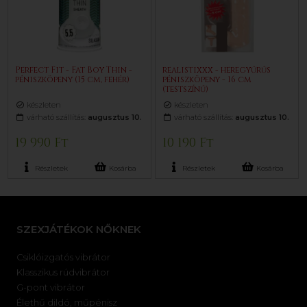
Perfect Fit - Fat Boy Thin -
realistixxx - heregyűrűs
péniszköpeny (15 cm, fehér)
péniszköpeny - 16 cm
(testszínű)
készleten
készleten
várható szállítás:
augusztus 10.
várható szállítás:
augusztus 10.
19 990 Ft
10 190 Ft
Részletek
Kosárba
Részletek
Kosárba
SZEXJÁTÉKOK NŐKNEK
Csiklóizgatós vibrátor
Klasszikus rúdvibrátor
G-pont vibrátor
Élethű dildó, műpénisz