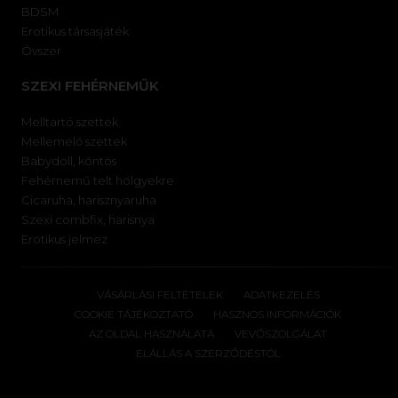
BDSM
Erotikus társasjáték
Óvszer
SZEXI FEHÉRNEMŰK
Melltartó szettek
Mellemelő szettek
Babydoll, köntös
Fehérnemű telt hölgyekre
Cicaruha, harisznyaruha
Szexi combfix, harisnya
Erotikus jelmez
VÁSÁRLÁSI FELTÉTELEK
ADATKEZELÉS
COOKIE TÁJÉKOZTATÓ
HASZNOS INFORMÁCIÓK
AZ OLDAL HASZNÁLATA
VEVŐSZOLGÁLAT
ELÁLLÁS A SZERZŐDÉSTÓL