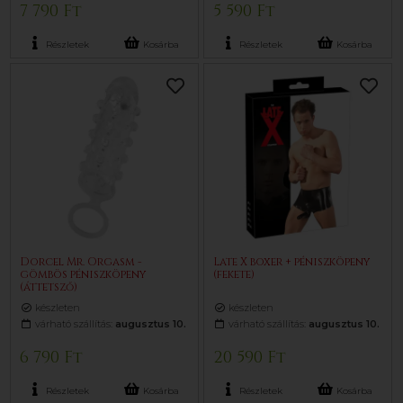
7 790 Ft
5 590 Ft
Részletek
Kosárba
Részletek
Kosárba
Dorcel Mr. Orgasm -
Late X boxer + péniszköpeny
gömbös péniszköpeny
(fekete)
(áttetsző)
készleten
készleten
várható szállítás:
augusztus 10.
várható szállítás:
augusztus 10.
6 790 Ft
20 590 Ft
Részletek
Kosárba
Részletek
Kosárba