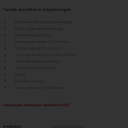
Termék specifikáció, tulajdonságok:
Közepesen vastag anyagvastagság
Puha, mégis ellentartó anyag
A heréket is közre fogja
Csomagolás mérete 24 x 8 x 8 cm
Termék mérete 17 x 6 x 6 cm
A termék kerülete (körmérete) 12,5cm
A termék belső hossza 14cm
• Nettó tömeg 110 gramm
Vízálló
Phthalát-mentes
Anyaga SilaSkin (TPR/szilikon)
Használati útmutató letöltése (PDF)
értékelés:
még nincs értékelve