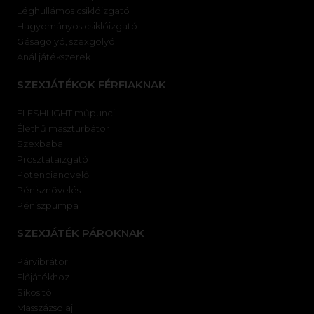
Léghullámos csiklóizgató
Hagyományos csiklóizgató
Gésagolyó, szexgolyó
Anál játékszerek
SZEXJÁTÉKOK FÉRFIAKNAK
FLESHLIGHT műpunci
Élethű maszturbátor
Szexbaba
Prosztataizgató
Potencianövelő
Pénisznövelés
Péniszpumpa
SZEXJÁTÉK PÁROKNAK
Párvibrátor
Előjátékhoz
Síkosító
Masszázsolaj