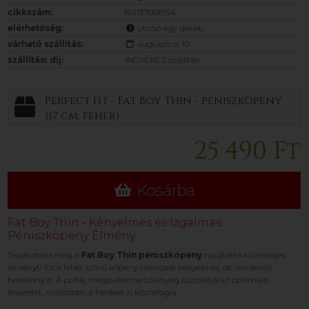
cikkszám:
851127008154
elérhetőség:
utolsó egy darab
várható szállítás:
augusztus 10.
szállítási díj:
INGYENES szállítás
Perfect Fit - Fat Boy Thin - péniszköpeny
(17 cm, fehér)
25 490 Ft
Kosárba
Fat Boy Thin - Kényelmes és Izgalmas
Péniszköpeny Élmény
Tapasztald meg a
Fat Boy Thin péniszköpeny
nyújtotta különleges
élményt! Ez a fehér színű köpeny nemcsak kényelmes, de rendkívül
hatékony is. A puha, mégis ellentartó anyag biztosítja az optimális
élvezetet, miközben a heréket is közrefogja.