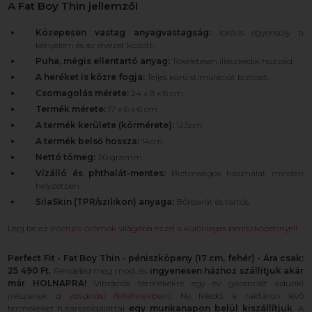
A Fat Boy Thin jellemzői
Közepesen vastag anyagvastagság:
Ideális egyensúly a
kényelem és az élvezet között.
Puha, mégis ellentartó anyag:
Tökéletesen illeszkedik hozzád.
A heréket is közre fogja:
Teljes körű stimulációt biztosít.
Csomagolás mérete:
24 x 8 x 8 cm
Termék mérete:
17 x 6 x 6 cm
A termék kerülete (körmérete):
12,5cm
A termék belső hossza:
14cm
Nettó tömeg:
110 gramm
Vízálló és phthalát-mentes:
Biztonságos használat minden
helyzetben.
SilaSkin (TPR/szilikon) anyaga:
Bőrbarát és tartós.
Lépj be az
intenzív örömök világába ezzel a különleges péniszköpennyel!
Perfect Fit - Fat Boy Thin - péniszköpeny (17 cm, fehér) - Ára csak:
25 490 Ft.
Rendeled meg most, és
ingyenesen házhoz szállítjuk akár
már HOLNAPRA!
Vibrációs termékekre egy év garanciát adunk!
(részletek a
vásárlási feltételekben
)
. Ne feledd, a raktáron lévő
termékeket futárszolgálattal
egy munkanapon belül kiszállítjuk
. A