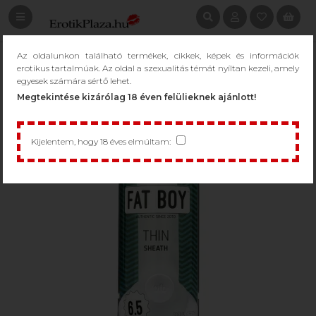
Az oldalunkon található termékek, cikkek, képek és információk
erotikus tartalmúak. Az oldal a szexualitás témát nyíltan kezeli, amely
egyesek számára sértő lehet.
Megtekintése kizárólag 18 éven felülieknek ajánlott!
Kijelentem, hogy 18 éves elmúltam: