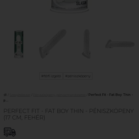
#férfi izgató
#péniszköpeny
/
Szexjátékszer
/
Péniszköpeny, péniszmandzsetta
/
Perfect Fit - Fat Boy Thin -
p...
PERFECT FIT - FAT BOY THIN - PÉNISZKÖPENY
(17 CM, FEHÉR)