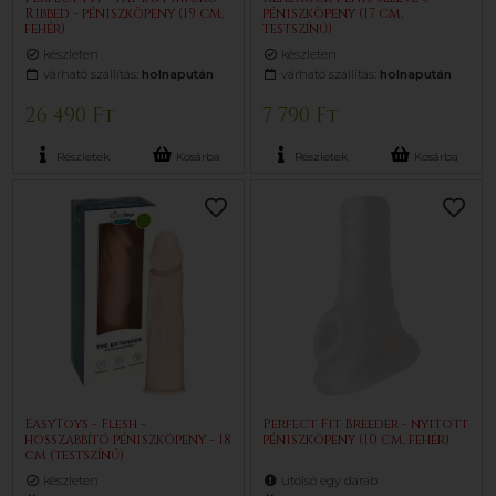
Ribbed - péniszköpeny (19 cm,
péniszköpeny (17 cm,
fehér)
testszínű)
készleten
készleten
várható szállítás:
holnapután
várható szállítás:
holnapután
26 490 Ft
7 790 Ft
Részletek
Kosárba
Részletek
Kosárba
EasyToys - Flesh -
Perfect Fit Breeder - nyitott
hosszabbító péniszköpeny - 18
péniszköpeny (10 cm, fehér)
cm (testszínű)
készleten
utolsó egy darab