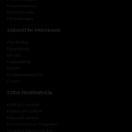
Potencianövelő
Pénisznövelés
Péniszpumpa
SZEXJÁTÉK PÁROKNAK
Párvibrátor
Előjátékhoz
Síkosító
Masszázsolaj
BDSM
Erotikus társasjáték
Óvszer
SZEXI FEHÉRNEMŰK
Melltartó szettek
Mellemelő szettek
Babydoll, köntös
Fehérnemű telt hölgyekre
Cicaruha, harisznyaruha