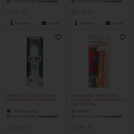
várható szállítás:
holnapután
várható szállítás:
holnapután
5 990 Ft
28 390 Ft
Részletek
Kosárba
Részletek
Kosárba
Perfect Fit - Fat Boy Thin -
realistixxx - heregyűrűs
péniszköpeny (17 cm, fehér)
hosszabbító péniszköpeny - 19
cm (testszínű)
utolsó egy darab
készleten
várható szállítás:
holnapután
várható szállítás:
holnapután
25 490 Ft
15 690 Ft