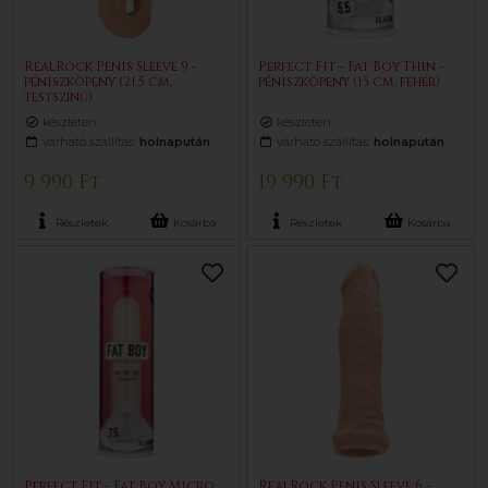
RealRock Penis Sleeve 9 -
Perfect Fit - Fat Boy Thin -
péniszköpeny (21,5 cm,
péniszköpeny (15 cm, fehér)
testszínű)
készleten
készleten
várható szállítás:
holnapután
várható szállítás:
holnapután
9 990 Ft
19 990 Ft
Részletek
Kosárba
Részletek
Kosárba
Perfect Fit - Fat Boy Micro
RealRock Penis Sleeve 6 -