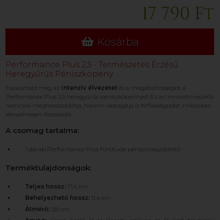
17 790 Ft
Kosárba
Performance Plus 2,5 - Természetes Érzésű
Heregyűrűs Péniszköpeny
Tapasztald meg az
intenzív élvezetet
és a magabiztosságot a
Performance Plus 2,5 heregyűrűs péniszköpennyel! Ez az innovatív eszköz
nemcsak meghosszabbítja, hanem vastagítja is férfiasságodat, miközben
kényelmesen illeszkedik.
A csomag tartalma:
1 darab Performance Plus Fortitude péniszhosszabbító
Terméktulajdonságok:
Teljes hossz:
17,4 cm
Behelyezhető hossz:
11,4 cm
Átmérő:
3,8 cm