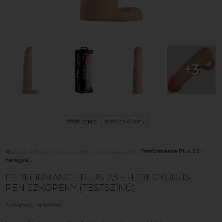
+3
#férfi izgató
#péniszköpeny
/
Szexjátékszer
/
Péniszköpeny, péniszmandzsetta
/
Performance Plus 2,5 -
heregyű...
PERFORMANCE PLUS 2,5 - HEREGYŰRŰS
PÉNISZKÖPENY (TESTSZÍNŰ)
A csomag tartalma: