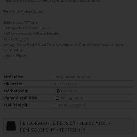
1 darab Performance Plus Fortitude péniszhosszabbító
Terméktulajdonságok:
Teljes hossz: 17,7 cm
Behelyezhető hossz: 11,4 cm
+6,3 cm hossz és +3,8 cm kerület
Átmérő: 3,8 cm
Anyag: Sensa Feel® Dual Density szilikon és Purio® folyékony szilikon
Szín: natúr
Márka: Blush
értékelés:
még nincs értékelve
cikkszám:
819835029991
elérhetőség:
készleten
várható szállítás:
holnapután
szállítási díj:
1 190 Ft - 2 990 Ft
Performance Plus 2,5 - heregyűrűs
péniszköpeny (testszínű)