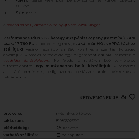
Anyag:
Sensa Feel® Dual Density szilikon és Purio® folyékony
szilikon
Szín:
natúr
A
fedezd fel az új dimenziókat nyújtó eszközök világát!
Performance Plus 2,5 - heregyűrűs péniszköpeny (testszínű) - Ára
csak: 17 790 Ft.
Rendeled meg most, és
akár már HOLNAPRA házhoz
szállítjuk!
Vásárolj legalább 24 990 Ft-ért és a szállítási költséget
átvállaljuk! Vibrációs termékekre egy év garanciát adunk!
(részletek a
vásárlási feltételekben
)
. Ne feledd, a raktáron lévő termékeket
futárszolgálattal
egy munkanapon belül kiszállítjuk
. A beszerzés
alatt álló termékeket, pedig azonnal postázzuk amint beérkeznek a
raktárunkba.
KEDVENCNEK JELÖL
értékelés:
még nincs értékelve
cikkszám:
819835029991
elérhetőség:
készleten
várható szállítás:
holnapután