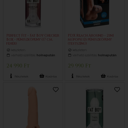
Perfect Fit - Fat Boy Checker
PDX Reach Around - 2in1
Box - péniszköpeny (17 cm,
műpopsi és péniszköpeny
fehér)
(testszínű)
készleten
készleten
várható szállítás:
holnapután
várható szállítás:
holnapután
24 990 Ft
29 990 Ft
Részletek
Kosárba
Részletek
Kosárba