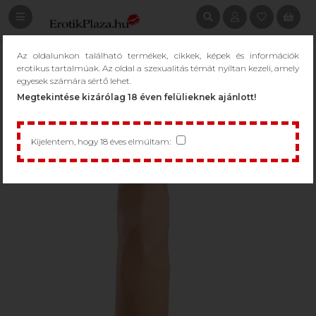
Az oldalunkon található termékek, cikkek, képek és információk
erotikus tartalmúak. Az oldal a szexualitás témát nyíltan kezeli, amely
egyesek számára sértő lehet.
Megtekintése kizárólag 18 éven felülieknek ajánlott!
Kijelentem, hogy 18 éves elmúltam: