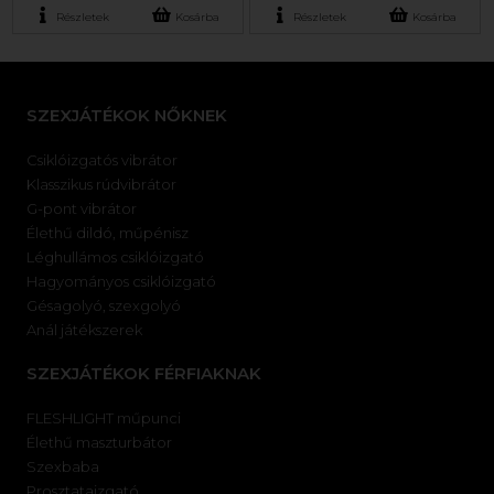
Részletek
Kosárba
Részletek
Kosárba
SZEXJÁTÉKOK NŐKNEK
Csiklóizgatós vibrátor
Klasszikus rúdvibrátor
G-pont vibrátor
Élethű dildó, műpénisz
Léghullámos csiklóizgató
Hagyományos csiklóizgató
Gésagolyó, szexgolyó
Anál játékszerek
SZEXJÁTÉKOK FÉRFIAKNAK
FLESHLIGHT műpunci
Élethű maszturbátor
Szexbaba
Prosztataizgató