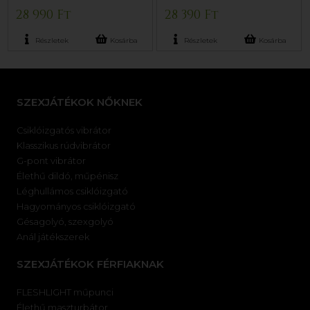
28 990 Ft
28 390 Ft
Részletek
Kosárba
Részletek
Kosárba
SZEXJÁTÉKOK NŐKNEK
Csiklóizgatós vibrátor
Klasszikus rúdvibrátor
G-pont vibrátor
Élethű dildó, műpénisz
Léghullámos csiklóizgató
Hagyományos csiklóizgató
Gésagolyó, szexgolyó
Anál játékszerek
SZEXJÁTÉKOK FÉRFIAKNAK
FLESHLIGHT műpunci
Élethű maszturbátor