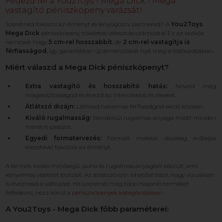
Fedezd fel a You2Toys - Mega Dick - Mega
vastagító péniszköpeny varázsát!
Szeretnéd fokozni az élményt és lenyűgözni partnered? A
You2Toys
Mega Dick
péniszköpeny tökéletes választás számodra! Ez az eszköz
nemcsak hogy
5 cm-rel hosszabbít
, de
2 cm-rel vastagítja is
férfiasságod
, így garantáltan új dimenziókat nyit meg a hálószobában.
Miért válaszd a Mega Dick péniszköpenyt?
Extra vastagító és hosszabító hatás:
Növeld meg
magabiztosságod és élvezd az intenzívebb érzéseket.
Átlátszó dizájn:
Láthasd hatalmas férfiasságod akció közben.
Kiváló rugalmasság:
Rendkívül rugalmas anyaga miatt minden
méretre passzol.
Egyedi formatervezés:
Formált makkal díszeleg, erőteljes
erezetével fokozza az élményt.
A termék kiváló minőségű, puha és rugalmas anyagból készült, ami
kényelmes viseletet biztosít. Az átlátszó szín lehetővé teszi, hogy vizuálisan
is élvezhesd a változást. Ha szeretnél még több hasonló terméket
felfedezni, nézz körül a
péniszköpenyek kategóriájában
.
A You2Toys - Mega Dick főbb paraméterei: