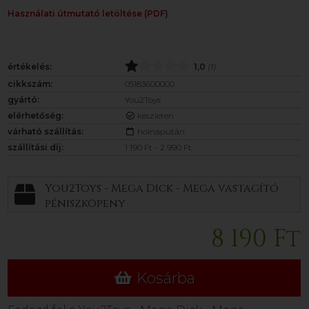
Használati útmutató letöltése (PDF)
értékelés:
1,0
(1)
cikkszám:
05183600000
gyártó:
You2Toys
elérhetőség:
készleten
várható szállítás:
holnapután
szállítási díj:
1 190 Ft - 2 990 Ft
You2Toys - Mega Dick - Mega vastagító
péniszköpeny
8 190 Ft
Kosárba