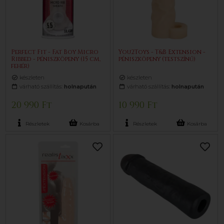
Perfect Fit - Fat Boy Micro
You2Toys - T&B Extension -
Ribbed - péniszköpeny (15 cm,
péniszköpeny (testszínű)
fehér)
készleten
készleten
várható szállítás:
holnapután
várható szállítás:
holnapután
20 990 Ft
10 990 Ft
Részletek
Kosárba
Részletek
Kosárba