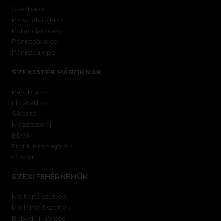
Szexbaba
Prosztataizgató
Potencianövelő
Pénisznövelés
Péniszpumpa
SZEXJÁTÉK PÁROKNAK
Párvibrátor
Előjátékhoz
Síkosító
Masszázsolaj
BDSM
Erotikus társasjáték
Óvszer
SZEXI FEHÉRNEMŰK
Melltartó szettek
Mellemelő szettek
Babydoll, köntös