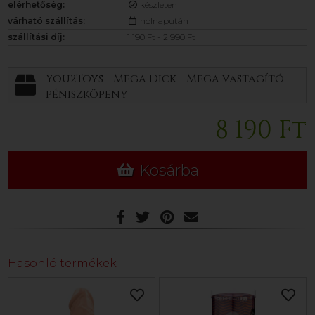
elérhetőség:
készleten
várható szállítás:
holnapután
szállítási díj:
1 190 Ft - 2 990 Ft
You2Toys - Mega Dick - Mega vastagító
péniszköpeny
8 190 Ft
Kosárba
Hasonló termékek