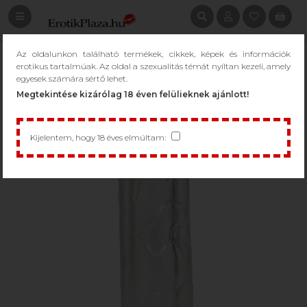
Az oldalunkon található termékek, cikkek, képek és információk
erotikus tartalmúak. Az oldal a szexualitás témát nyíltan kezeli, amely
egyesek számára sértő lehet.
Megtekintése kizárólag 18 éven felülieknek ajánlott!
Kijelentem, hogy 18 éves elmúltam: