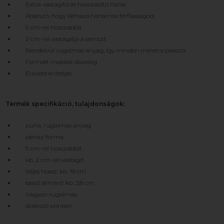
Extra vastagító és hosszabító hatás
Átlátszó, hogy láthasd hatlamas férfiasságod
5 cm-rel hosszabbít
2 cm-rel vastagítja a péniszt
Rendkívül rugalmas anyag, így minden méretre passzol
Formált makkal díszeleg
Erezete erőteljes
Termék specifikáció, tulajdonságok:
puha, rugalmas anyag
pénisz forma
5 cm-rel hosszabbít
kb. 2 cm-rel vastagít
teljes hossz: kb. 19 cm
belső átmérő: kb. 3,8 cm
nagyon rugalmas
átlátszó színben