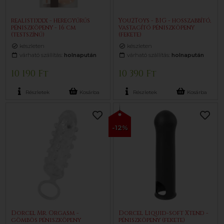
realistixxx - heregyűrűs
You2Toys - BIG - hosszabbító,
péniszköpeny - 16 cm
vastagító péniszköpeny
(testszínű)
(fekete)
készleten
készleten
várható szállítás:
holnapután
várható szállítás:
holnapután
10 190 Ft
10 390 Ft
Részletek
Kosárba
Részletek
Kosárba
-12%
Dorcel Mr. Orgasm -
Dorcel Liquid-soft Xtend -
gömbös péniszköpeny
péniszköpeny (fekete)