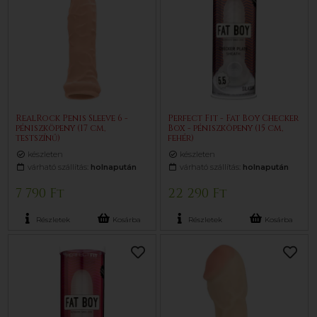
RealRock Penis Sleeve 6 -
Perfect Fit - Fat Boy Checker
péniszköpeny (17 cm,
Box - péniszköpeny (15 cm,
testszínű)
fehér)
készleten
készleten
várható szállítás:
holnapután
várható szállítás:
holnapután
7 790 Ft
22 290 Ft
Részletek
Kosárba
Részletek
Kosárba