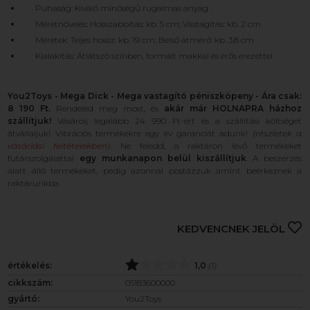
Puhaság: Kiváló minőségű rugalmas anyag
Méretnövelés: Hosszabbítás: kb. 5 cm; Vastagítás: kb. 2 cm
Méretek: Teljes hossz: kb. 19 cm; Belső átmérő: kb. 3,8 cm
Kialakítás: Átlátszó színben, formált makkal és erős erezettel
You2Toys - Mega Dick - Mega vastagító péniszköpeny - Ára csak:
8 190 Ft.
Rendeled meg most, és
akár már HOLNAPRA házhoz
szállítjuk!
Vásárolj legalább 24 990 Ft-ért és a szállítási költséget
átvállaljuk! Vibrációs termékekre egy év garanciát adunk!
(részletek a
vásárlási feltételekben
)
. Ne feledd, a raktáron lévő termékeket
futárszolgálattal
egy munkanapon belül kiszállítjuk
. A beszerzés
alatt álló termékeket, pedig azonnal postázzuk amint beérkeznek a
raktárunkba.
KEDVENCNEK JELÖL
értékelés:
1,0
(1)
cikkszám:
05183600000
gyártó:
You2Toys