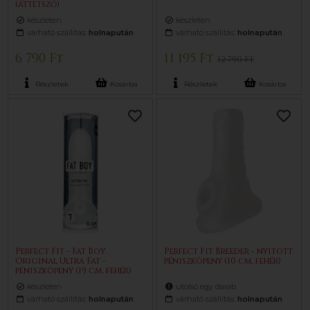
(áttetsző)
készleten
készleten
várható szállítás:
holnapután
várható szállítás:
holnapután
6 790 Ft
11 195 Ft
12 790 Ft
Részletek
Kosárba
Részletek
Kosárba
Perfect Fit - Fat Boy
Perfect Fit Breeder - nyitott
Original Ultra Fat -
péniszköpeny (10 cm, fehér)
péniszköpeny (19 cm, fehér)
készleten
utolsó egy darab
várható szállítás:
holnapután
várható szállítás:
holnapután