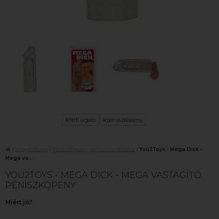
#férfi izgató
#péniszköpeny
/
Szexjátékszer
/
Péniszköpeny, péniszmandzsetta
/
You2Toys - Mega Dick -
Mega va...
YOU2TOYS - MEGA DICK - MEGA VASTAGÍTÓ
PÉNISZKÖPENY
Miért jó?