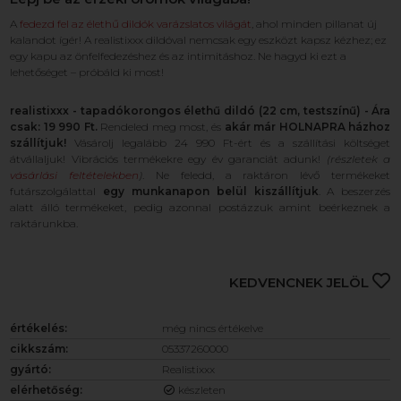
A
fedezd fel az élethű dildók varázslatos világát
, ahol minden pillanat új
kalandot ígér! A realistixxx dildóval nemcsak egy eszközt kapsz kézhez; ez
egy kapu az önfelfedezéshez és az intimitáshoz. Ne hagyd ki ezt a
lehetőséget – próbáld ki most!
realistixxx - tapadókorongos élethű dildó (22 cm, testszínű) - Ára
csak: 19 990 Ft.
Rendeled meg most, és
akár már HOLNAPRA házhoz
szállítjuk!
Vásárolj legalább 24 990 Ft-ért és a szállítási költséget
átvállaljuk! Vibrációs termékekre egy év garanciát adunk!
(részletek a
vásárlási feltételekben
)
. Ne feledd, a raktáron lévő termékeket
futárszolgálattal
egy munkanapon belül kiszállítjuk
. A beszerzés
alatt álló termékeket, pedig azonnal postázzuk amint beérkeznek a
raktárunkba.
KEDVENCNEK JELÖL
értékelés:
még nincs értékelve
cikkszám:
05337260000
gyártó:
Realistixxx
elérhetőség:
készleten