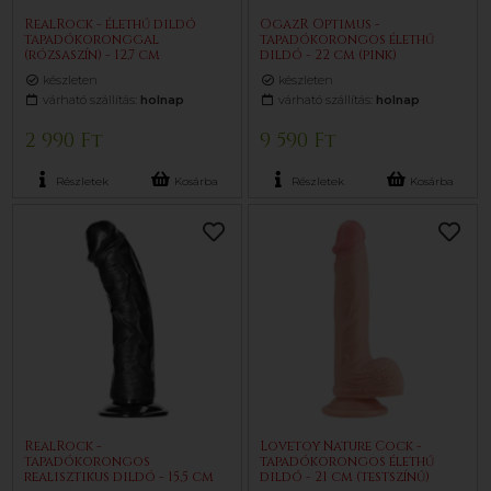
RealRock - élethű dildó
OgazR Optimus -
tapadókoronggal
tapadókorongos élethű
(rózsaszín) - 12,7 cm
dildó - 22 cm (pink)
készleten
készleten
várható szállítás:
holnap
várható szállítás:
holnap
2 990 Ft
9 590 Ft
Részletek
Kosárba
Részletek
Kosárba
RealRock -
Lovetoy Nature Cock -
tapadókorongos
tapadókorongos élethű
realisztikus dildó - 15,5 cm
dildó - 21 cm (testszínű)