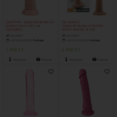
EasyToys - tapadókorongos
Dr. Skin 5,5 -
élethű dildó (15,5 cm,
tapadókorongos élethű
testszínű)
dildó (natúr, 14 cm)
készleten
készleten
várható szállítás:
holnap
várható szállítás:
holnap
7 990 Ft
6 990 Ft
Részletek
Kosárba
Részletek
Kosárba