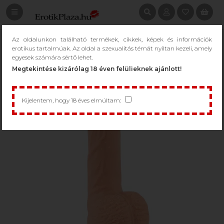
Az oldalunkon található termékek, cikkek, képek és információk
erotikus tartalmúak. Az oldal a szexualitás témát nyíltan kezeli, amely
egyesek számára sértő lehet.
Megtekintése kizárólag 18 éven felülieknek ajánlott!
Kijelentem, hogy 18 éves elmúltam: