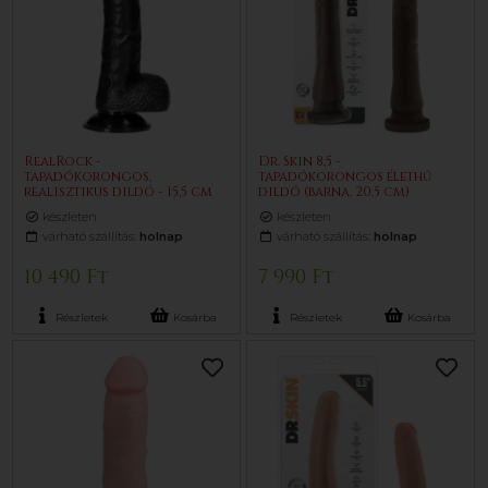
RealRock -
Dr. Skin 8,5 -
tapadókorongos,
tapadókorongos élethű
realisztikus dildó - 15,5 cm
dildó (barna, 20,5 cm)
(fekete)
készleten
készleten
várható szállítás:
holnap
várható szállítás:
holnap
10 490 Ft
7 990 Ft
Részletek
Kosárba
Részletek
Kosárba