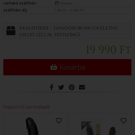
várható szállítás:
holnap
szállítási díj:
1 190 Ft - 2 990 Ft
realistixxx - tapadókorongos élethű
dildó (22 cm, testszínű)
19 990 Ft
Kosárba
Hasonló termékek