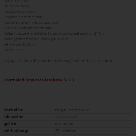
-formás herék
-tapadókorong
-realisztikus makk
-enyhén erezett felszín
-kellően merev, mégis ruganyos
-vízálló, könnyen tisztítható
-teljes hossza (herékkel és tapadókoronggal együtt): 21,7cm
-behelyezhető hossz (herékig): 14,5cm
-átmérője: 3-3,9cm
-natúr szín
Anyaga: Szilikon (EU-rendeletnek megfelelő, phthalát-mentes).
Használati útmutató letöltése (PDF)
értékelés:
még nincs értékelve
cikkszám:
05337260000
gyártó:
Realistixxx
elérhetőség:
készleten