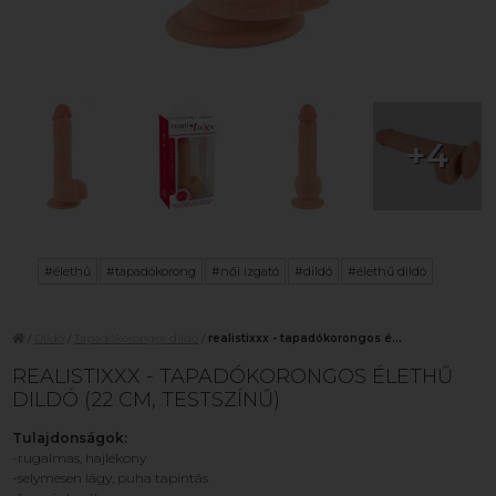
+4
#élethű
#tapadókorong
#női izgató
#dildó
#élethű dildó
/
Dildó
/
Tapadókorongos dildó
/
realistixxx - tapadókorongos é...
REALISTIXXX - TAPADÓKORONGOS ÉLETHŰ
DILDÓ (22 CM, TESTSZÍNŰ)
Tulajdonságok:
-rugalmas, hajlékony
-selymesen lágy, puha tapintás