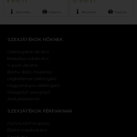
8 490 Ft
10 490 Ft
Részletek
Kosárba
Részletek
Kosárba
SZEXJÁTÉKOK NŐKNEK
Csiklóizgatós vibrátor
Klasszikus rúdvibrátor
G-pont vibrátor
Élethű dildó, műpénisz
Léghullámos csiklóizgató
Hagyományos csiklóizgató
Gésagolyó, szexgolyó
Anál játékszerek
SZEXJÁTÉKOK FÉRFIAKNAK
FLESHLIGHT műpunci
Élethű maszturbátor
Szexbaba