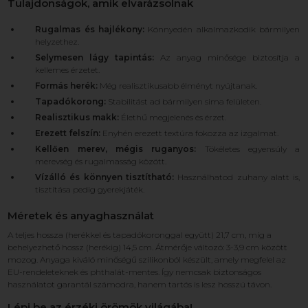
Tulajdonságok, amik elvarázsolnak
Rugalmas és hajlékony:
Könnyedén alkalmazkodik bármilyen
helyzethez.
Selymesen lágy tapintás:
Az anyag minősége biztosítja a
kellemes érzetet.
Formás herék:
Még realisztikusabb élményt nyújtanak.
Tapadókorong:
Stabilitást ad bármilyen sima felületen.
Realisztikus makk:
Élethű megjelenés és érzet.
Erezett felszín:
Enyhén erezett textúra fokozza az izgalmat.
Kellően merev, mégis ruganyos:
Tökéletes egyensúly a
merevség és rugalmasság között.
Vízálló és könnyen tisztítható:
Használhatod zuhany alatt is,
tisztítása pedig gyerekjáték.
Méretek és anyaghasználat
A teljes hossza (herékkel és tapadókoronggal együtt) 21,7 cm, míg a
behelyezhető hossz (herékig) 14,5 cm. Átmérője változó: 3-3,9 cm között
mozog. Anyaga kiváló minőségű szilikonból készült, amely megfelel az
EU-rendeleteknek és phthalát-mentes. Így nemcsak biztonságos
használatot garantál számodra, hanem tartós is lesz hosszú távon.
Lépj be az érzéki örömök világába!