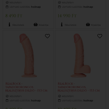
(fekete)
készleten
készleten
várható szállítás:
holnap
várható szállítás:
holnap
8 490 Ft
14 990 Ft
Részletek
Kosárba
Részletek
Kosárba
RealRock -
RealRock -
tapadókorongos
tapadókorongos,
realisztikus dildó - 15,5 cm
realisztikus dildó - 15,5 cm
(testszínű)
(testszínű)
készleten
készleten
várható szállítás:
holnap
várható szállítás:
holnap