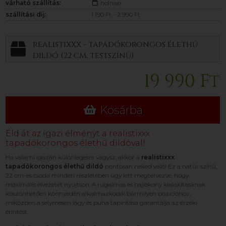
várható szállítás:
holnap
szállítási díj:
1 190 Ft - 2 990 Ft
realistixxx - tapadókorongos élethű
dildó (22 cm, testszínű)
19 990 Ft
Kosárba
Éld át az igazi élményt a realistixxx
tapadókorongos élethű dildóval!
Ha valami igazán különlegesre vágysz, akkor a
realistixxx
tapadókorongos élethű dildó
pontosan neked való! Ez a natúr színű,
22 cm-es csoda minden részletében úgy lett megtervezve, hogy
maximális élvezetet nyújtson. A rugalmas és hajlékony kialakításának
köszönhetően könnyedén alkalmazkodik bármilyen pozícióhoz,
miközben a selymesen lágy és puha tapintása garantálja az érzéki
érintést.