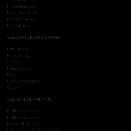
Prosztataizgató
Potencianövelő
Pénisznövelés
Péniszpumpa
SZEXJÁTÉK PÁROKNAK
Párvibrátor
Előjátékhoz
Síkosító
Masszázsolaj
BDSM
Erotikus társasjáték
Óvszer
SZEXI FEHÉRNEMŰK
Melltartó szettek
Mellemelő szettek
Babydoll, köntös
Fehérnemű telt hölgyekre