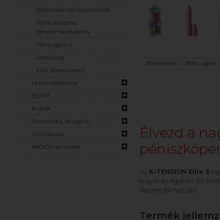
Bathmate péniszpumpák
Péniszköpeny,
péniszmandzsetta
Péniszgyűrű
Anál plug
#Pipedream
#férfi izgató
Első játékszereim
Maszturbátorok
BDSM
Ruhák
Szexpatika, drogéria
Élvezd a na
Szórakozás
péniszköpen
AKCIÓS termékek
Az
X-TENSION Elite 3
egy
legyél az ágyban. Ez a te
illeszkedik hozzád.
Termék jellemző