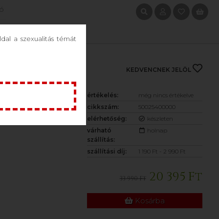
ió
Drogéria
dal a szexualitás témát
ipedream - X-TENSION Elite 3
KEDVENCNEK JELÖL
 3 - MÉRETRE
értékelés:
még nincs értékelve
TSZÍNŰ)
cikkszám:
50025400000
elérhetőség:
készleten
várható
holnap
szállítás:
szállítási díj:
1 190 Ft - 2 990 Ft
20 395 Ft
33 990 Ft
Kosárba