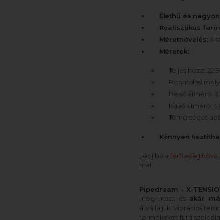
Élethű és nagyon
Realisztikus form
Méretnövelés:
Ak
Méretek:
Teljes hossz: 22,
Behatolási mélys
Belső átmérő: 3
Külső átmérő: 4
Tömörséget adó 
Könnyen tisztítha
Lépj be a
férfiasság növe
mal!
Pipedream - X-TENSION 
meg most, és
akár má
átvállaljuk! Vibrációs te
termékeket futárszolgála