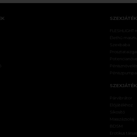
EK
SZEXJÁTÉK
FLESHLIGHT 
Élethű maszt
Szexbaba
Prosztataizga
Potencianöve
ó
Pénisznövelé
Péniszpumpa
SZEXJÁTÉ
Párvibrátor
Előjátékhoz
Síkosító
Masszázsolaj
BDSM
Erotikus társa