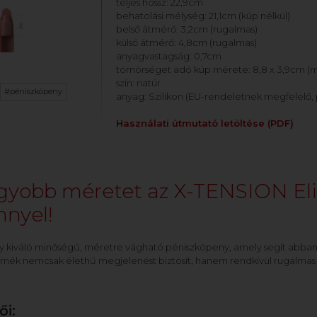
teljes hossz: 22,9cm
behatolási mélység: 21,1cm (kúp nélkül)
belső átmérő: 3,2cm (rugalmas)
külső átmérő: 4,8cm (rugalmas)
anyagvastagság: 0,7cm
tömörséget adó kúp mérete: 8,8 x 3,9cm (
szín: natúr
#péniszköpeny
anyag: Szilikon (EU-rendeletnek megfelelő,
Használati útmutató letöltése (PDF)
gyobb méretet az X-TENSION Eli
nyel!
 kiváló minőségű, méretre vágható péniszköpeny, amely segít abba
rmék nemcsak élethű megjelenést biztosít, hanem rendkívül rugalmas i
i: