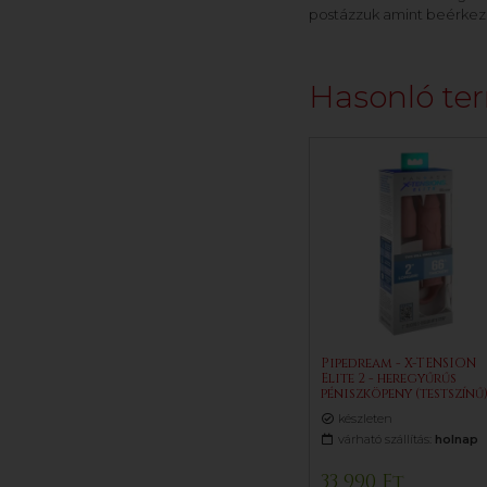
postázzuk amint beérkez
Hasonló te
Pipedream - X-TENSION
Elite 2 - heregyűrűs
péniszköpeny (testszínű
készleten
várható szállítás:
holnap
33 990 Ft