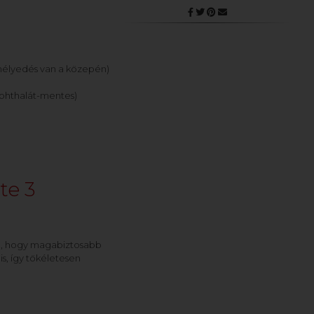
mélyedés van a közepén)
 phthalát-mentes)
te 3
n, hogy magabiztosabb
s, így tökéletesen