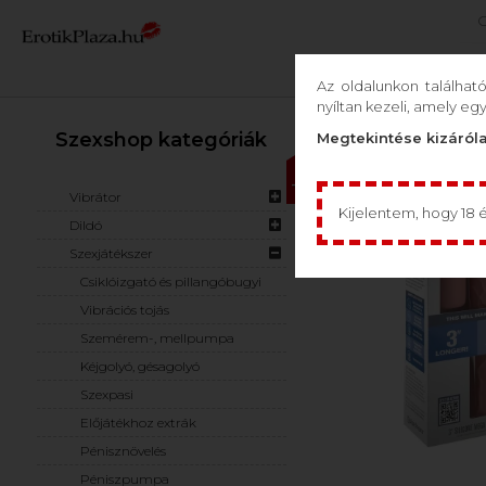
G
Nőknek
Az oldalunkon találhat
nyíltan kezeli, amely eg
Szexshop kategóriák
Megtekintése kizáróla
-40%
Vibrátor
Kijelentem, hogy 18 
Dildó
Szexjátékszer
Csiklóizgató és pillangóbugyi
Vibrációs tojás
Szemérem-, mellpumpa
Kéjgolyó, gésagolyó
Szexpasi
Előjátékhoz extrák
Pénisznövelés
Péniszpumpa