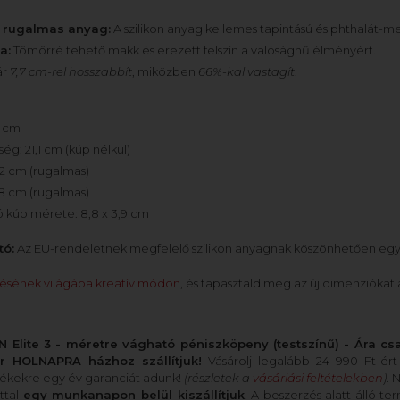
 rugalmas anyag:
A szilikon anyag kellemes tapintású és phthalát-m
a:
Tömörré tehető makk és erezett felszín a valósághű élményért.
ár
7,7 cm-rel hosszabbít
, miközben
66%-kal vastagít
.
9 cm
ég: 21,1 cm (kúp nélkül)
,2 cm (rugalmas)
,8 cm (rugalmas)
kúp mérete: 8,8 x 3,9 cm
tó:
Az EU-rendeletnek megfelelő szilikon anyagnak köszönhetően egy
lésének világába kreatív módon
, és tapasztald meg az új dimenziókat 
Elite 3 - méretre vágható péniszköpeny (testszínű) - Ára csak
r HOLNAPRA házhoz szállítjuk!
Vásárolj legalább 24 990 Ft-ért é
rmékekre egy év garanciát adunk!
(részletek a
vásárlási feltételekben
)
. 
ttal
egy munkanapon belül kiszállítjuk
. A beszerzés alatt álló t