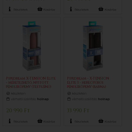
Részletek
Kosárba
Részletek
Kosárba
Pipedream X-TENSION Elite
Pipedream - X-TENSION
- méretezhető, nyitott
Elite 3 - heregyűrűs
péniszköpeny (testszínű)
péniszköpeny (barna)
készleten
készleten
várható szállítás:
holnap
várható szállítás:
holnap
20 990 Ft
33 990 Ft
Részletek
Kosárba
Részletek
Kosárba