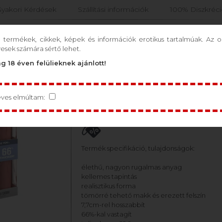
yakori Kérdések
Szállítási információk
100% Diszkréc
Férfiaknak
Pároknak
Szórakozás
BDSM
ó termékek, cikkek, képek és információk erotikus tartalmúak. Az ol
yesek számára sértő lehet.
g 18 éven felülieknek ajánlott!
/
Szexjátékszer
/
Péniszköpeny, péniszmandzsetta
/
P
...
PIPEDREAM - X-TENSION ELITE
éves elmúltam:
VÁGHATÓ PÉNISZKÖPENY (TES
Termék specifikáció, tulajdonságok:
élethű, nagyon rugalmas anyag
kellemes tapintás
realisztikus forma
tömörré tehető makk és erezett felszín
7,7cm-rel hosszabbít
66%-kal vastagít