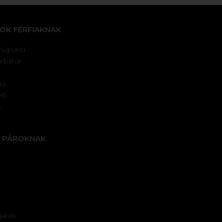
OK FÉRFIAKNAK
műpunci
urbátor
tó
lő
s
K PÁROKNAK
sjáték