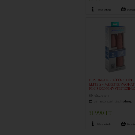
Részletek
Kosá
Pipedream - X-TENSION
Elite 2 - méretre vágha
péniszköpeny (testszínű
készleten
várható szállítás:
holnap
31 990 Ft
Részletek
Kosá