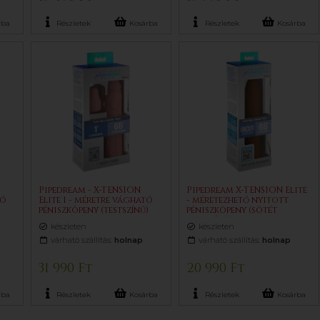
rba
Részletek
Kosárba
Részletek
Kosárba
Pipedream - X-TENSION
Pipedream X-TENSION Elite
tó
Elite 1 - méretre vágható
- méretezhető nyitott
)
péniszköpeny (testszínű)
péniszköpeny (sötét
testszínű)
készleten
készleten
várható szállítás:
holnap
várható szállítás:
holnap
31 990 Ft
20 990 Ft
rba
Részletek
Kosárba
Részletek
Kosárba