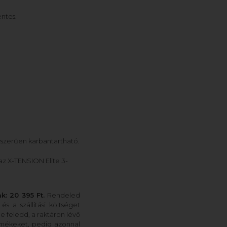
entes.
szerűen karbantartható.
az X-TENSION Elite 3-
: 20 395 Ft.
Rendeled
s a szállítási költséget
Ne feledd, a raktáron lévő
ermékeket, pedig azonnal