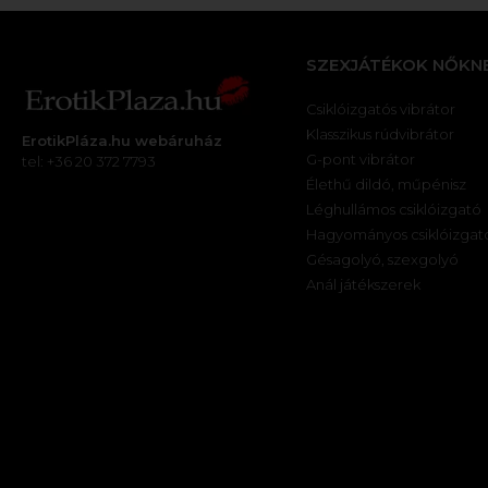
SZEXJÁTÉKOK NŐKN
Csiklóizgatós vibrátor
Klasszikus rúdvibrátor
ErotikPláza.hu webáruház
G-pont vibrátor
tel: +36 20 372 7793
Élethű dildó, műpénisz
Léghullámos csiklóizgató
Hagyományos csiklóizgat
Gésagolyó, szexgolyó
Anál játékszerek