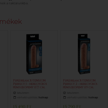
nek a raktárunkba.
rmékek
Pipedream X-TENSION
Pipedream X-TENSION
Perfect 1 - heregyűrűs
Perfect 2 - heregyűrűs
)
péniszköpeny (17,7 cm,
péniszköpeny (19 cm,
testszínű)
testszínű)
készleten
készleten
várható szállítás:
holnap
várható szállítás:
holnap
15 490 Ft
15 790 Ft