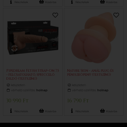
Részletek
Kosárba
Részletek
Kosárba
Pipedream Fetish Strap-On 7,5
Nature Skin - anál plug és
- felcsatolható, spriccelő
péniszköpeny (testszínű)
dildó (testszínű)
készleten
készleten
várható szállítás:
holnap
várható szállítás:
holnap
30 990 Ft
16 790 Ft
Részletek
Kosárba
Részletek
Kosárba