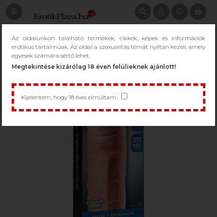
Az oldalunkon található termékek, cikkek, képek és információk
erotikus tartalmúak. Az oldal a szexualitás témát nyíltan kezeli, amely
egyesek számára sértő lehet.
Megtekintése kizárólag 18 éven felülieknek ajánlott!
Kijelentem, hogy 18 éves elmúltam: