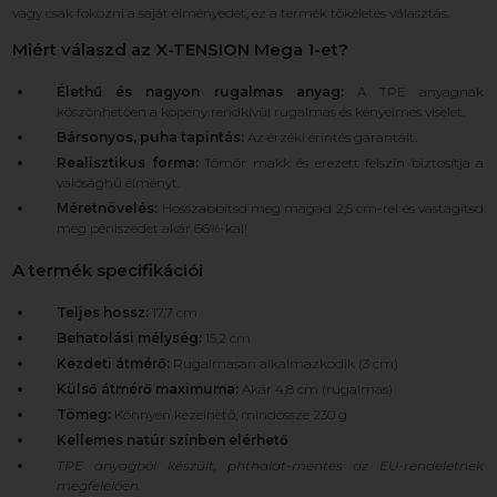
vagy csak fokozni a saját élményedet, ez a termék tökéletes választás.
Miért válaszd az X-TENSION Mega 1-et?
Élethű és nagyon rugalmas anyag:
A TPE anyagnak
köszönhetően a köpeny rendkívül rugalmas és kényelmes viselet.
Bársonyos, puha tapintás:
Az érzéki érintés garantált.
Realisztikus forma:
Tömör makk és erezett felszín biztosítja a
valósághű élményt.
Méretnövelés:
Hosszabbítsd meg magad 2,5 cm-rel és vastagítsd
meg péniszedet akár 66%-kal!
A termék specifikációi
Teljes hossz:
17,7 cm
Behatolási mélység:
15,2 cm
Kezdeti átmérő:
Rugalmasan alkalmazkodik (3 cm)
Külső átmérő maximuma:
Akár 4,8 cm (rugalmas)
Tömeg:
Könnyen kezelhető, mindössze 230 g
Kellemes natúr színben elérhető
TPE anyagból készült, phthalát-mentes az EU-rendeletnek
megfelelően.