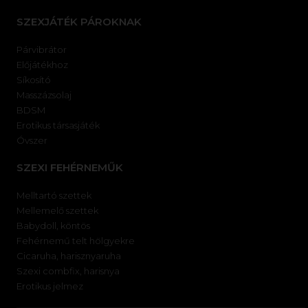
SZEXJÁTÉK PÁROKNAK
Párvibrátor
Előjátékhoz
Síkosító
Masszázsolaj
BDSM
Erotikus társasjáték
Óvszer
SZEXI FEHÉRNEMŰK
Melltartó szettek
Mellemelő szettek
Babydoll, köntös
Fehérnemű telt hölgyekre
Cicaruha, harisznyaruha
Szexi combfix, harisnya
Erotikus jelmez