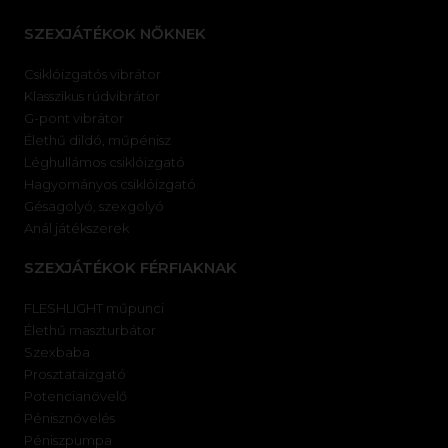
SZEXJÁTÉKOK NŐKNEK
Csiklóizgatós vibrátor
Klasszikus rúdvibrátor
G-pont vibrátor
Élethű dildó, műpénisz
Léghullámos csiklóizgató
Hagyományos csiklóizgató
Gésagolyó, szexgolyó
Anál játékszerek
SZEXJÁTÉKOK FÉRFIAKNAK
FLESHLIGHT műpunci
Élethű maszturbátor
Szexbaba
Prosztataizgató
Potencianövelő
Pénisznövelés
Péniszpumpa