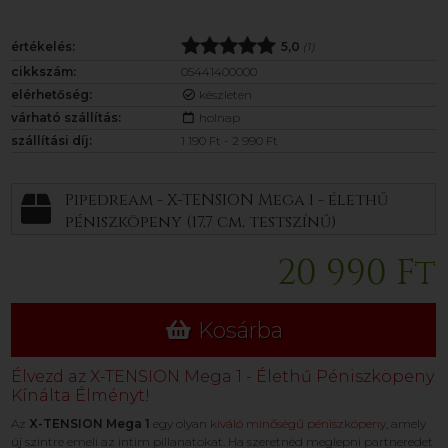
értékelés:
5,0
(1)
cikkszám:
05441400000
elérhetőség:
készleten
várható szállítás:
holnap
szállítási díj:
1 190 Ft - 2 990 Ft
Pipedream - X-TENSION Mega 1 - élethű
péniszköpeny (17,7 cm, testszínű)
20 990 Ft
Kosárba
Élvezd az X-TENSION Mega 1 - Élethű Péniszköpeny
Kínálta Élményt!
Az
X-TENSION Mega 1
egy olyan
kiváló minőségű péniszköpeny
, amely
új szintre emeli az intim pillanatokat. Ha szeretnéd meglepni partneredet