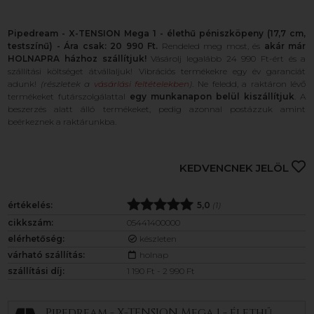
Pipedream - X-TENSION Mega 1 - élethű péniszköpeny (17,7 cm,
testszínű) - Ára csak: 20 990 Ft.
Rendeled meg most, és
akár már
HOLNAPRA házhoz szállítjuk!
Vásárolj legalább 24 990 Ft-ért és a
szállítási költséget átvállaljuk! Vibrációs termékekre egy év garanciát
adunk!
(részletek a
vásárlási feltételekben
)
. Ne feledd, a raktáron lévő
termékeket futárszolgálattal
egy munkanapon belül kiszállítjuk
. A
beszerzés alatt álló termékeket, pedig azonnal postázzuk amint
beérkeznek a raktárunkba.
KEDVENCNEK JELÖL
értékelés:
5,0
(1)
cikkszám:
05441400000
elérhetőség:
készleten
várható szállítás:
holnap
szállítási díj:
1 190 Ft - 2 990 Ft
Pipedream - X-TENSION Mega 1 - élethű