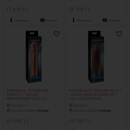
17 490 Ft
18 790 Ft
Részletek
Kosárba
Részletek
Kosárba
Pipedream - X-TENSION
Pipedream X-TENSION Mega 2
Perfect 3 - élethű
- élethű péniszköpeny (20,3
péniszköpeny (22,8 cm,
cm) - sötét natúr
testszínű)
készleten
készleten
várható szállítás:
holnap
várható szállítás:
holnap
19 290 Ft
19 790 Ft