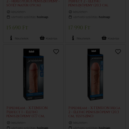
2 - heregyűrűs péniszköpeny -
Perfect 2 - élethű
sötét natúr (19cm)
péniszköpeny (20,3 cm,
testszínű)
készleten
készleten
várható szállítás:
holnap
várható szállítás:
holnap
15 690 Ft
17 990 Ft
Részletek
Kosárba
Részletek
Kosárba
Pipedream - X-TENSION
Pipedream - X-TENSION Mega
Perfect 1 - élethű
2 - élethű péniszköpeny (20,3
péniszköpeny (17,7 cm,
cm, testszínű)
testszínű)
készleten
készleten
várható szállítás:
holnap
várható szállítás:
holnap