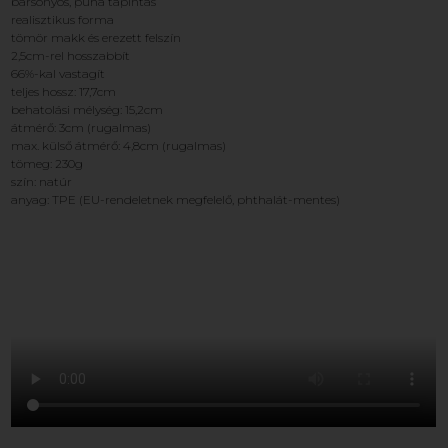
bársonyos, puha tapintás
realisztikus forma
tömör makk és erezett felszín
2,5cm-rel hosszabbít
66%-kal vastagít
teljes hossz: 17,7cm
behatolási mélység: 15,2cm
átmérő: 3cm (rugalmas)
max. külső átmérő: 4,8cm (rugalmas)
tömeg: 230g
szín: natúr
anyag: TPE (EU-rendeletnek megfelelő, phthalát-mentes)