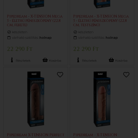
Pipedream - X-TENSION Mega
Pipedream - X-TENSION Mega
3 - élethű péniszköpeny (22,8
3 - élethű péniszköpeny (22,8
cm, fekete)
cm, testszínű)
készleten
készleten
várható szállítás:
holnap
várható szállítás:
holnap
22 290 Ft
22 290 Ft
Részletek
Kosárba
Részletek
Kosárba
Pipedream X-TENSION Perfect
Pipedream - X-TENSION