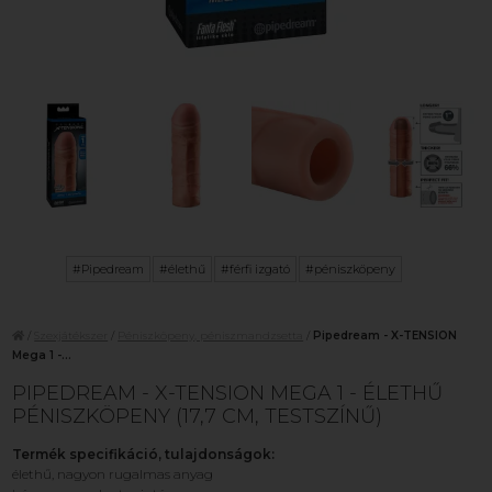
#Pipedream
#élethű
#férfi izgató
#péniszköpeny
/
Szexjátékszer
/
Péniszköpeny, péniszmandzsetta
/
Pipedream - X-TENSION
Mega 1 -...
PIPEDREAM - X-TENSION MEGA 1 - ÉLETHŰ
PÉNISZKÖPENY (17,7 CM, TESTSZÍNŰ)
Termék specifikáció, tulajdonságok:
élethű, nagyon rugalmas anyag